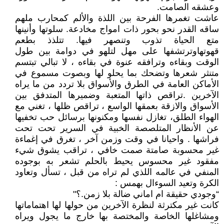
وعشقه الصامت.
عاشت تغمرها الفرحة بين اللذة والألم كمحارب ملهم
ساقه القدر نحو بحور ذات امواج مخادعة. سلوتها وأنينها
متع الحياة تذوب وتنصهر فيها. تتلذذ بطعم
قهوتهاوترتشفها على مهل لتلهو في دوامة بين طول
الوقت وبقاءه وترافقه عنوة في بقاءه ، لا تبالي تبتسم
متنثر شعرها وتضحك بما يحلو لها وبصوت مسموع في
الأماكن العامة في الطرق والأسواق بلا تردد من ما يراه
الآخرين .تراقص ذاتها المتعبة وضميرها المتدفق بين
الأسواق والازقة بعمقها الواسع ، تراقص ظلها ، تغني مع
الهواء الطلق، تغازل نفسها ومكنونها برسائل حب تخفيها
عن الأنظار المتلصصة الخبية في السرير تحت تحت
فراشها . واحيانا في وقت وزمن آخر ، تغرق في إغماءة
غير محسوبة صامتة صمت خافي ، تراقب يشوق شيء
مفقود غير محسوس يحيط بالحلم تشعر به بوجوده
المنفي في عالمه اللذي لم تراه من قبل ، تسأل وتعاود
الكرة وتعيد السوءال بهمس :
“وجودي حقيقة ام اماني ضالة بلا زمن.؟"
كانت غير مكترثة لنظرة الآخرين من حولها لها اهتماماتها
ومشاغلها الخاصة والمختصة بها خارج ما يجول ويراه