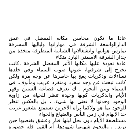
عادا ما تكون محاسن مكانه المفظل في عمق
الدارالواسعة الشرفة في مهاراتها ولياليها المسرفة
تمارس هوايتها وانشغالاتها الشبابية المتطرفة متخذة من
جدار الشرفة الاسمني البارد متكاء
عادة تعودة عليها مكانها الأثير المفضل الشرفة ،كانت
تخرج إلى شرفتها، عيونها صوب السماء وفي خلدها
تساءلات وذكريات يعج بها خاطرها عن وجه مرة ولكن
كانت تبحث عن وجه منفرد ومتفرد عريب ومألوف. في
السماء وبين النجوم . ك تعرف فضاعة السنين وقهر
الأيام والذكريات كونها وحيدة تنظر للحياة من زاوية
الوجود وحدتها لا تعني لها شيء. ، بل بالعكس تنظر
للوجود بما هو ولاكما يراه الآخرين تستمتع بشعور غريب
حد الإلهام في زمن البأس والضياع والخواء
مستلطفة الأيام دون بخل ليلها فنار وعشق يغتصبها حين
تريد.. ، والنجوم شهوتها شهودها، أم القمر فله حضوره