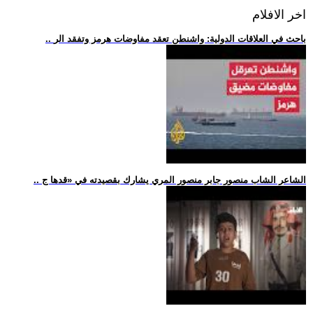
اخر الافلام
.. باحث في العلاقات الدولية: واشنطن تعقد مفاوضات هرمز وتفقد الر
.. الشاعر الشاب منصور جابر منصور المري يشارك بقصيدته في «قدها ج