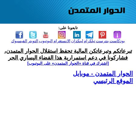
تابعونا على:
بودكاست
بنترست
تيلكرام
لينكدإن
الانستغرام
اليوتيوب
التويتر
الفيسبوك
تبرعاتكم وتبرعاتكن المالية تحفظ استقلال الحوار المتمدن،
فشاركونا في دعم استمرارية هذا الفضاء اليساري الحر
[اشترك في قناة ‫«الحوار المتمدن» على اليوتيوب]
الحوار المتمدن - موبايل
الموقع الرئيسي