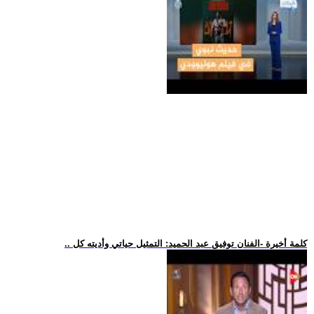
.. كلمة أخيرة -الفنان توفيق عبد الحميد: التمثيل حياتي وأديته كل