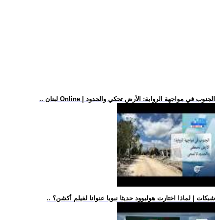
.. لبنان Online | الجنوب في مواجهة الرواية: الأرض تحكي والحدود
.. شبكات | لماذا اختارت هوليوود حديثا نبويا عنوانا لفيلم أكشن؟