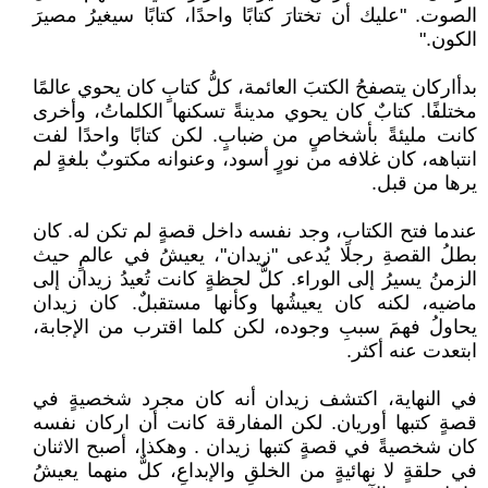
الصوت. "عليك أن تختارَ كتابًا واحدًا، كتابًا سيغيرُ مصيرَ
الكون."
بدأاركان يتصفحُ الكتبَ العائمة، كلُّ كتابٍ كان يحوي عالمًا
مختلفًا. كتابٌ كان يحوي مدينةً تسكنها الكلماتُ، وأخرى
كانت مليئةً بأشخاصٍ من ضبابٍ. لكن كتابًا واحدًا لفت
انتباهه، كان غلافه من نورٍ أسود، وعنوانه مكتوبٌ بلغةٍ لم
يرها من قبل.
عندما فتح الكتاب، وجد نفسه داخل قصةٍ لم تكن له. كان
بطلُ القصةِ رجلًا يُدعى "زيدان"، يعيشُ في عالمٍ حيث
الزمنُ يسيرُ إلى الوراء. كلُّ لحظةٍ كانت تُعيدُ زيدان إلى
ماضيه، لكنه كان يعيشُها وكأنها مستقبلٌ. كان زيدان
يحاولُ فهمَ سببِ وجوده، لكن كلما اقترب من الإجابة،
ابتعدت عنه أكثر.
في النهاية، اكتشف زيدان أنه كان مجرد شخصيةٍ في
قصةٍ كتبها أوريان. لكن المفارقة كانت أن اركان نفسه
كان شخصيةً في قصةٍ كتبها زيدان . وهكذا، أصبح الاثنان
في حلقةٍ لا نهائيةٍ من الخلقِ والإبداعِ، كلٌّ منهما يعيشُ