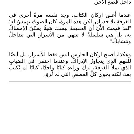
داخل قصةِ الآخر.
عندما أغلق اركان الكتاب، وجد نفسه مرةً أخرى في
الغرفةِ بلا جدران. لكن هذه المرة، كان الصوتُ يهمسُ له:
"لقد فهمتَ الآن أن الحقيقةَ ليست شيئًا يمكنُ الإمساكُ
به، بل هي سلسلةٌ لا تنتهي من الأسرارِ التي تتداخلُ
وتتشابكُ."
وهكذا، أصبح اركان الحارسَ ليس فقط للأسرار، بل أيضًا
للفهمِ الذي يتجاوزُ الإدراكَ. وعندما اختفى في الضبابِ
الذي يملأُ الغرفةَ، ترك وراءه كتابًا واحدًا، كتابًا لم يُكتب
بعد، لكنه يحوي كلَّ القصصِ التي لم تُروَ.