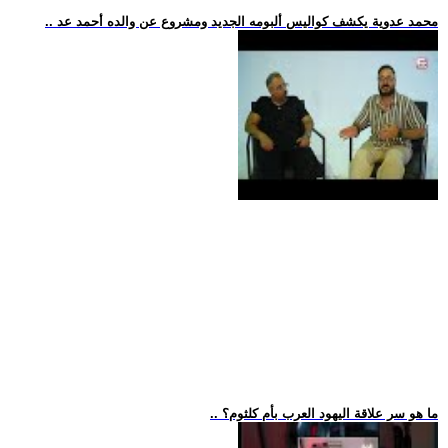
.. محمد عدوية يكشف كواليس ألبومه الجديد ومشروع عن والده أحمد عد
.. ما هو سر علاقة اليهود العرب بأم كلثوم؟