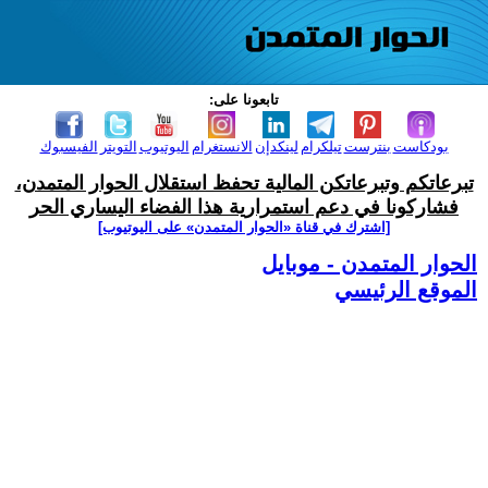
تابعونا على:
بودكاست
بنترست
تيلكرام
لينكدإن
الانستغرام
اليوتيوب
التويتر
الفيسبوك
تبرعاتكم وتبرعاتكن المالية تحفظ استقلال الحوار المتمدن،
فشاركونا في دعم استمرارية هذا الفضاء اليساري الحر
[اشترك في قناة ‫«الحوار المتمدن» على اليوتيوب]
الحوار المتمدن - موبايل
الموقع الرئيسي