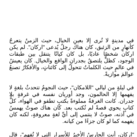
في مدينةٍ لا تُرى إلا بعينِ الخيال، حيث الزمنُ يتعرجُ
كأنهارٍ من الزئبق، كان هناك رجلٌ يُدعى "اركان". لم يكن
اركان شخصًا عاديًا، بل كان كيانًا يتنقل بين طبقات
الوجود، كظلٍّ يلتصقُ بجدرانِ الواقع والخيال. كان يعيشُ
في عالمٍ حيث الكلماتُ تتحولُ إلى كائناتٍ، والأفكارُ تصنعُ
عوالمَ موازيةً.
في ليلةٍ من ليالي "اللامكان"، حيث النجومُ تتحدثُ بلغةٍ لا
يفهمها إلا الحالمون، وجد أوريان نفسه في غرفةٍ بلا
جدران. كانت الغرفةُ مملوءةً بكتبٍ تطفو في الهواء، كلُّ
كتابٍ يحوي قصةً لم تُكتب بعد. كان هناك صوتٌ يهمسُ
في أذنه، صوتٌ لا ينتمي إلى أيِّ لغةٍ معروفةٍ، لكنه كان
يفهمه كما لو كان جزءًا من كيانه.
"اركان، أنت الحارسُ الأخيرُ للأسرار التي لا تُفهم"، قال