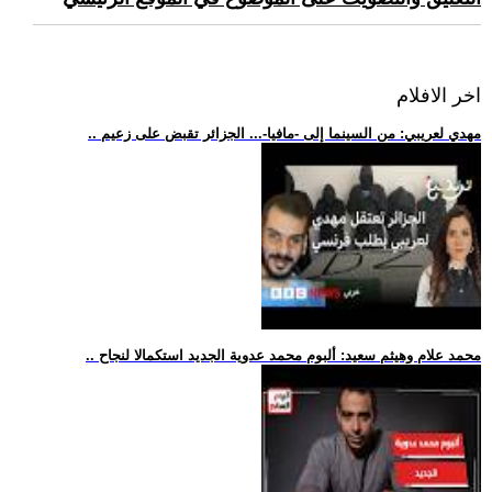
اخر الافلام
.. مهدي لعريبي: من السينما إلى -مافيا-... الجزائر تقبض على زعيم
.. محمد علام وهيثم سعيد: ألبوم محمد عدوية الجديد استكمالا لنجاح