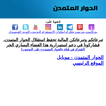
تابعونا على:
بودكاست
بنترست
تيلكرام
لينكدإن
الانستغرام
اليوتيوب
التويتر
الفيسبوك
تبرعاتكم وتبرعاتكن المالية تحفظ استقلال الحوار المتمدن،
فشاركونا في دعم استمرارية هذا الفضاء اليساري الحر
[اشترك في قناة ‫«الحوار المتمدن» على اليوتيوب]
الحوار المتمدن - موبايل
الموقع الرئيسي