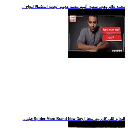
.. محمد علام وهيثم سعيد: ألبوم محمد عدوية الجديد استكمالا لنجاح
.. فيلم Spider-Man: Brand New Day | البداية اللي كان بيتر محتا