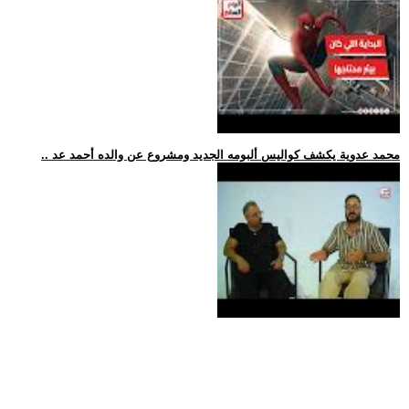
.. محمد عدوية يكشف كواليس ألبومه الجديد ومشروع عن والده أحمد عد