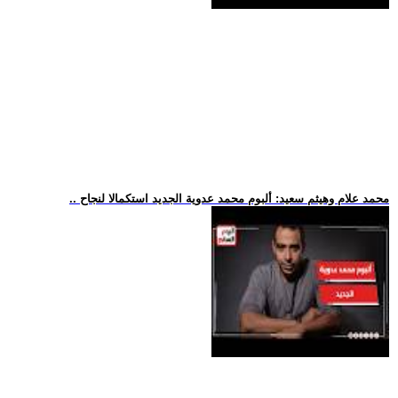
.. محمد علام وهيثم سعيد: ألبوم محمد عدوية الجديد استكمالا لنجاح