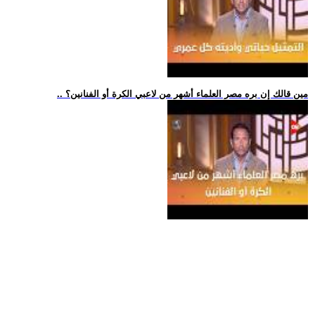
.. مين قالك إن بره مصر العلماء أشهر من لاعبي الكرة أو الفنانين؟