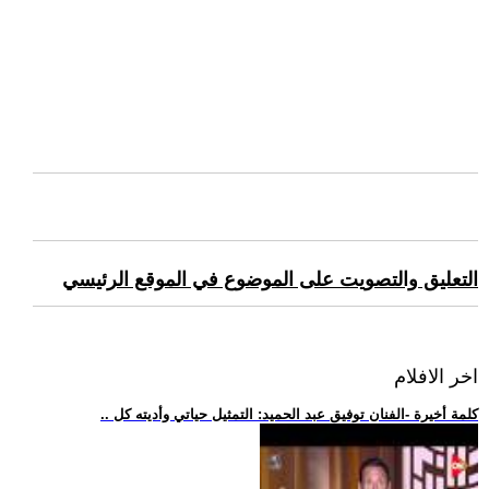
التعليق والتصويت على الموضوع في الموقع الرئيسي
اخر الافلام
.. كلمة أخيرة -الفنان توفيق عبد الحميد: التمثيل حياتي وأديته كل