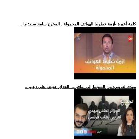
.. كلمة أخيرة -أزمة خطوط الهواتف المحمولة.. المخرج سامح سند: ما
.. مهدي لعريبي: من السينما إلى -مافيا-... الجزائر تقبض على زعيم