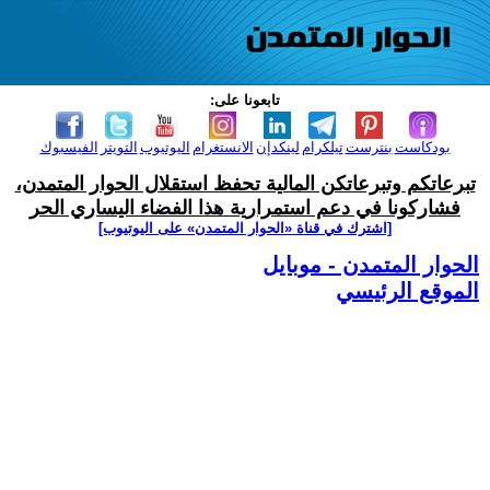
تابعونا على:
بودكاست
بنترست
تيلكرام
لينكدإن
الانستغرام
اليوتيوب
التويتر
الفيسبوك
تبرعاتكم وتبرعاتكن المالية تحفظ استقلال الحوار المتمدن،
فشاركونا في دعم استمرارية هذا الفضاء اليساري الحر
[اشترك في قناة ‫«الحوار المتمدن» على اليوتيوب]
الحوار المتمدن - موبايل
الموقع الرئيسي