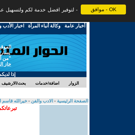
موافق - OK
لتوفير افضل خدمة لكم ولتسهيل عملي
أخبار عامة
-
وكالة أنباء المرأة
-
اخبار الأدب و
الموقع
يسارية
"من أج
حاز ال
إذا لديك
الزوار
اضافة/خدمات
بحث/الارشيف
الصفحة الرئيسية
-
الادب والفن
-
خيرالله قاسم 
تبرعاتكم