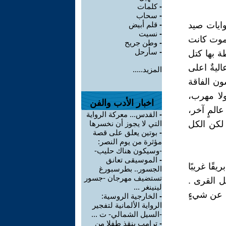
-
كلمات
-
سحاب
ايات صيد
-
قلم أبيض
-
نسيت
لموت كانت
-
وطن جريح
-
سأرحل
ة بها كتل
ليةٌ اعلى
المزيد.....
ون الفاقة
ولا مهرب،
اخبار الأدب والفن
المٍ آخر،
-
القدس... معركة الرواية
 لكن الكل
التي لا يجوز أن نخسرها
-
بوتين يعلق على قصة
مؤثرة من يوم النصر:
-وسيكون هناك حليب-
-
الموسيقى تعانق
ًا غريبًا
الجسور.. بطرسبورغ
تستضيف مهرجان -جسور
ل القرى .
لينينغر ...
ث عن شيءٍ
-
الخارجية الروسية:
الرواية الألمانية لتفجير
-السيل الشمالي- ت ...
-
ترامب ينقذ طفلا من