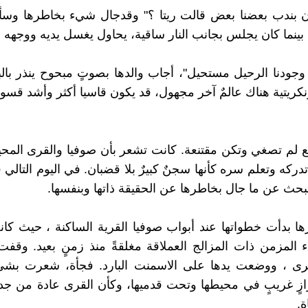
ون بندب بعضنا بعض قالت ريتا ؟" وقدجال شيء بخاطرها وسأ
بينما كان يجلس بجانب النار ساقية، يحاول يغسل يديه ووجهه .
 وجودنا الرحيل مستحيل"، أجاب والدها بصوتٍ مبحوح ينذر بالبك
ونكريتية هناك عالمٌ آخر مجهول، قد يكون قاسيا أكثر وأشد قسو
تنع لم تصغي وتكن مقتنعة. كانت تشعر بأن صوفيا والقرى الم
ا تدركه وتعلم سره كأنها سجنٌ كبيرٌ بلا قضبان. في اليوم التالي 
حث عن ما جال بخاطرها عن الحقيقة ذاتها وبنفسها.
 بدأت خطواتها عند أبواب صوفيا القرية الساكنة ، حيث كان
 المزمن ذات المزالج العملاقة مغلقةً منذ زمنٍ بعيد. وقفت 
رى ، ووضعت يدها على الاسمنت البارد. فجأة، شعرت بشيء
ازٍ غريبٍ في محيطها وتحت قدميها، وكأن القرى عادة من جد
ة.