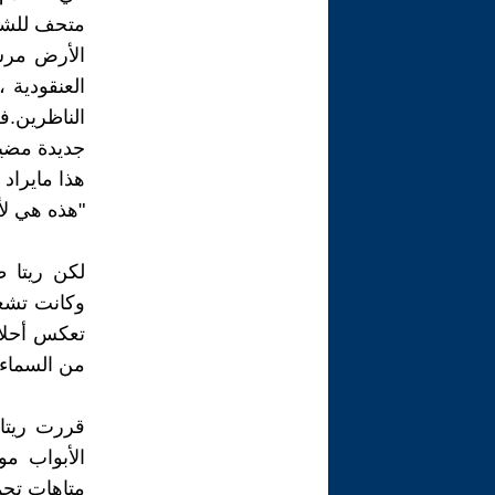
متحف للشم
الأرض مرس
العنقودية 
الناظرين.ف
جديدة مضيئة
هذا مايراد 
"هذه هي لأ
لكن ريتا 
وكانت تشعر
تعكس أحلام
من السماء 
قررت ريتاأ
الأبواب م
متاهات تحم