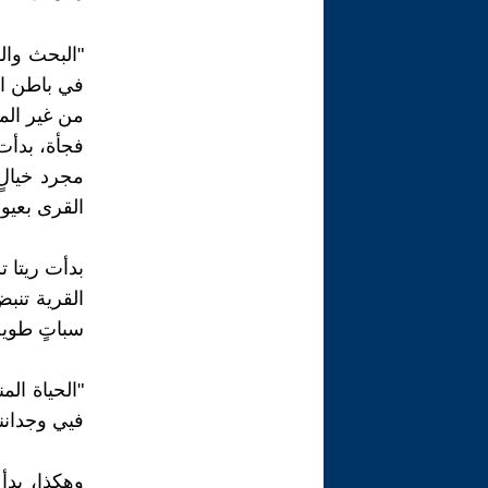
"البحث وال
في باطن ال
من غير الم
فجأة، بدأت
مجرد خيالٍ
القرى بعيون
بدأت ريتا 
القرية تنب
سباتٍ طويل
"الحياة الم
فيي وجداننا
وهكذا، بدأ