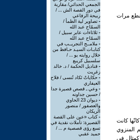
الجمعي الحداثي/ مقاربة
في دور القصة الش ... /
نقطع مرات
ربيحة الرفاعي
-
تصاوير لية الظمأ /
السمّاح عبد الله
-
ثلاثاءات عابر سبيل /
السمّاح عبد الله
-
ملامــح التجريــب في
كتابـات السيـد حـافظ من
خلال روايته يو ... /
سلسبيل كريبع
-
قناديل الحكمة / د. خالد
زغريت
-
حكاياتْ تَكاد تُنسى / فلاح
العيفاري
-
وعي ـ قصص قصيرة جدا
/ حسين جداونه
-
ديوان 23 الحاوي
والعصفور / منصور
الريكان
-
كتاب «عين على القصة
نّها كانت
القصيرة: تأملات نقدية في
تسع رؤى قصصية م ... /
م المنزوي
حميد عقبي
 كمثال في