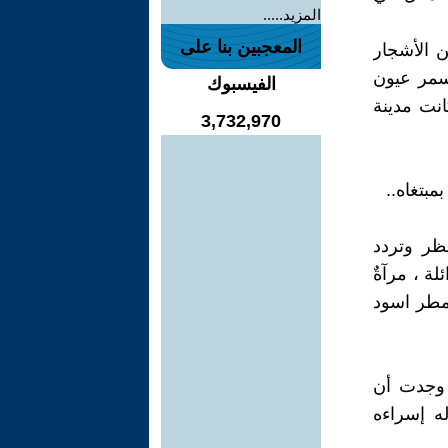
المزيد.....
المعجبين بنا على
 الأشجار
تسمر عيون
الفيسبوك
انت مدينة
3,732,970
بتغاه..
ظر وتردد
ة ، مرآةٌ
بمطر اسود
 وجدت أن
ه إسراءه