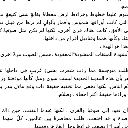
ع.
وم عليها خطوط وخراءط ارض مغطاةً بغابةٍ شتى كثيفةٍ من
،التي كانت أوراقها شموس وأقمار بألوانٍ لم ترها من قبلل 
ي الأفق، كانت هناك قرى أخرى، لكنها لم تكن مثل صوفيا،ك
ً، وكأنها همما وقناديل أفراح من داخلها.
هذا هو الهدف
نشودة المبتغات المنشودة"المفقودة ،همس الصوت مرةً اخرى بم
ظلت متوجسة مما رءت شعرت بشيءٍ غريبٍ في داخلها تن
 بأن هذه المدينة الجديدة ليست سوى وهمٌ، كأنها موءقتة وزائل
 الناس، لكنها تخفي مما تخفيه حقيقة ذات وقع هاءل ينذر 
وراءها حقيقةً أكثر اجحاف وظلام.
ن تعود إلى صوفيا والقرى ، لكنها عندما التفتت، حين ذاك
وصدة و قد اختفت. ظلت محاصرةً بين عالمين، كلٌ منهما ل
ل أسرارًا يصعب قراءها وحل ألغازها وفهمها.