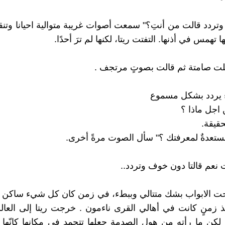
ردد قالت من أنتِ؟" سمعت أصوات غريبة متوالية احيانا وت
تهمس في أذنها. التفتت ريتا، لكنها لم ترَ أحدًا.
،ظلت صامتة ثم قالت بصوتٍ مرتجف .
 يردد بشكل مسموع
 اجل ماذا ؟
قيقة.
ستعدةٌ لمعرفتك ؟" سأل الصوت مرةً أخرى.
ت نعم قالتا دون خوف وتردد..
حت الابواب بشك متتالي وببطء، في زمن كان كل شيء ساكن كا
ذ زمنٍ كانت في أهالي القرى ناءمون . خرجت ريتا إلى العال
لكن ما رأته من هول الصدمة جعلها تتجمد في مكانها كانّها