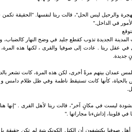
هجرة والرحيل ليس الحل"، قالت ريتا لنفسها. "الحقيقة تكمن 
أمور في الداخل."
توقع
 المدينة الجديدة تذوب كقطع جليد في وضح النهار كالضباب، وك
 في عقل ريتا . عادت إلى صوفيا والقرى ، لكنها هذه المرة،
ٍ جديدة.
تلمس عمدان بيتهم مرةً أخرى، لكن هذه المرة، كانت تشعر بال
ض بالحياة، كأنها كانت تستيقظ ناظمة وفي ظل ظلام دامس و
.
نشودة ليست في مكانٍ آخر"، قالت ريتا لأهل القرى . "إنها هنا،
 في قلوبنا، إذاشءنا مجاراتها ."
 أهل صوفيا يكتشفون أن الكتل الكونكريتية لم تكن حقيقة 