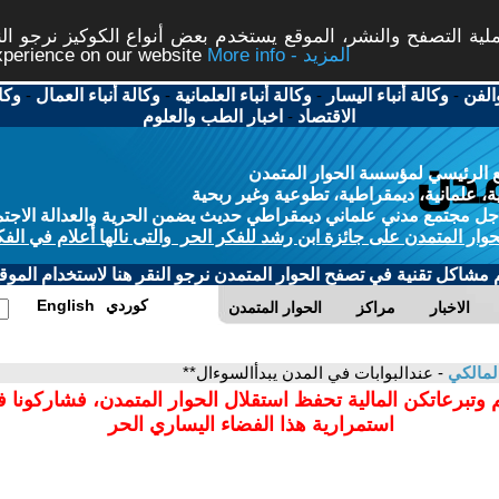
ة التصفح والنشر، الموقع يستخدم بعض أنواع الكوكيز نرجو النق
More info - المزيد
experience on our website
الفن
-
وكالة أنباء اليسار
-
وكالة أنباء العلمانية
-
وكالة أنباء العمال
-
وكا
الاقتصاد
-
اخبار الطب والعلوم
 الرئيسي لمؤسسة الحوار المتمدن
، علمانية، ديمقراطية، تطوعية وغير ربحية
ل مجتمع مدني علماني ديمقراطي حديث يضمن الحرية والعدالة الاجتم
حوار المتمدن على جائزة ابن رشد للفكر الحر والتى نالها أعلام في الفك
م مشاكل تقنية في تصفح الحوار المتمدن نرجو النقر هنا لاستخدام الموقع
كوردي
English
الاخبار
مراكز
الحوار المتمدن
المالكي
- عندالبوابات في المدن يبدأالسوءال**
 وتبرعاتكن المالية تحفظ استقلال الحوار المتمدن، فشاركونا 
استمرارية هذا الفضاء اليساري الحر