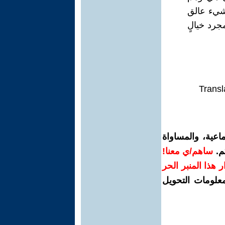
 شيء عالق
جرد خيالٍ
Transl
اعية، والمساواة
م.
ساهم/ي معنا!
رار هذا المنبر الحر
معلومات التحويل