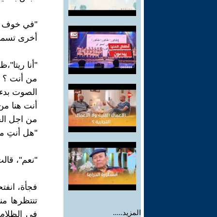
"في خوف وت
أخرى تسمها 
"أنا ريتا"
من أنت ؟
الصوت بدء
أنت هنا من
من اجل الح
"هل أنتِ م
"نعم"، قال
فجأة، انفت
تنتظرها من
المزيد.....
في الظلام 