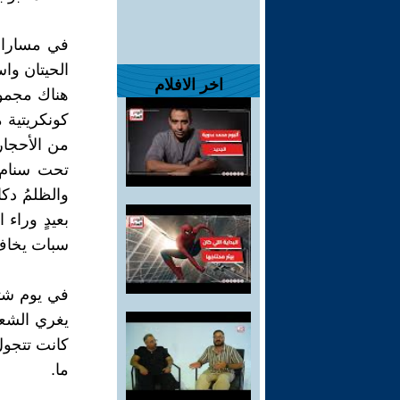
في مسارات
الحيتان وا
اخر الافلام
هناك مجموع
كونكريتية 
من الأحجار 
تحت سنام ح
والظلمُ دك
بعيدٍ وراء
سبات يخاف 
في يوم شتوي
يغري الشعر
كانت تتجول
ما.