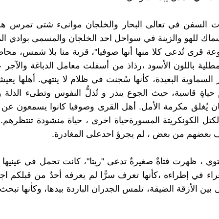
 السفن في تعالى البحار والخلجان موانىء شتى تمرس هو
سماك للهو والزينة في سواحل احد الخلجان والمسمى بوادي ا
ة قرى تُدعى كلا منها أنها صوفيا"، قرية منا بلا شمس، محاط
مطلية باللون الأسود ،رذاذ من أسفلت معامل الدباغة والآجر عا
السماوية البعيدة، كأنها سُجنت في ظلام لا ينتهي. أهلها يعيش
ياةٍ قاسية، حيث الجوع ينذر و تُذلُّ النفوس وتطىء الذلة 
ان يُغلق مكرمة الأمل. أهل القرى وصوفيا كانوا يسمعون عن ع
 الكتل الكونكريتة المسورةحياة اخرى ، حياة منشودة تنتظرهم.
بعضهم من بعض ، لم يجرؤ احدعلى المغادرة.
 ، ظهرت فتاةٌ صغيرةٌ تدعى "ريتا"، كانت تحمل في عينيها بريق
اء في إطراءه ،كأنها تعرف سرًّا لم يعرفه أحدٌ من قبلكم اج
 بين الأزقة الضيقة، تلمس الجدران الباردة بيدها، وكأنها تبح