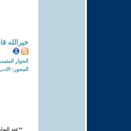
خيرالله قا
الحوار المتمدن-العدد: 8267 - 25
المحور: الادب
**عند البوا