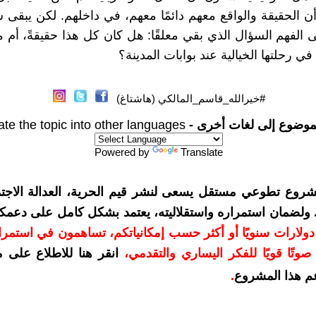
ن الحقيقة والواقع معهم دائمًا معهم، في داخلهم. لكن يبقى
لفهم السؤال الذي بقي معلقًا: هل كان كل هذا حقيقةً، أم م
في رحلتها الخيالية عند بوابات المدينة؟
#خيرالله_قاسم_المالكي (هاشتاغ)
موضوع إلى لغات أخرى -
ate the topic into other languages
Powered by
Translate
شروع تطوعي مستقل يسعى لنشر قيم الحرية، العدالة الاجتم
. ولضمان استمراره واستقلاليته، يعتمد بشكل كامل على دعمك
دعمكم بمبلغ 10 دولارات سنويًا أو أكثر حسب إمكانياتكم، تساهمون في استم
وتًا قويًا للفكر اليساري والتقدمي
،
انقر هنا للاطلاع على 
م هذا المشروع
.