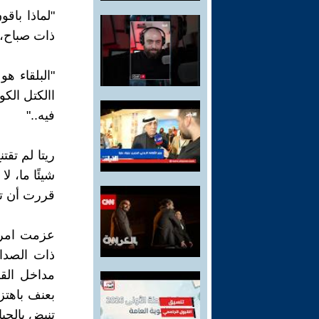
"لماذا باق
ذات صباح، 
"البلقاء هو
االكتل الك
فيه.."
ريتا لم تق
شيئًا ما، ل
قررت أن تب
عزمت امرها
ذات الصداء
مداخل الق
بعنف باهتز
تنبض بالحيا