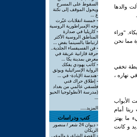
السقوط على المسرح
لت والدها
ويحول الموقف إلى نكتة
ع ...
-
خمسة انقلابات غيّرت
وجه الإمبراطورية الروسية
-
كاريليا في صدارة
اء. "وراء
المناطق الروسية الأكثر
ة مما نحن
ارتباطا بالسينما بفض ...
-
فن الفسيفساء الجلدية..
حرفة قازانية عريقة في
معرض بمدينة يكا ...
-
كاتب يهودي يفكك
حيطة تخفي
الرواية الإسرائيلية ويوثق
في نهاره ،
-هندسة الإبادة- في ...
-
إطلاق حراك فني
فلسفي عالمي من بغداد
(مدرسة الأنطولوجيا الحيو
...
ت الأبواب
المزيد.....
ريتا أمام
كتب ودراسات
 ما يهتز
-
ديوان 24 شعر / منصور
يد و كانت
الريكان
-
القصة الشاعرة والوعي