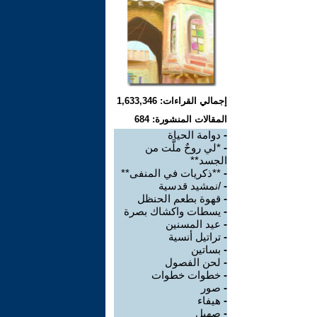
إجمالي القراءات: 1,633,346
المقالات المنشورة: 684
-
دوامة الحياة
-
*لي روحٌ ملَّت من
الجسد**
-
**ذكريات في المنفى**
-
/نمشيد قدسية
-
قهوة بطعم الحنظل
-
يسطات واكشاك بصرة
-
عيد المسنين
-
تراتيل أنسية
-
بساتين
-
لحن الفصول
-
خطوات خطوات
-
صور
-
هيفاء
-
صهيل