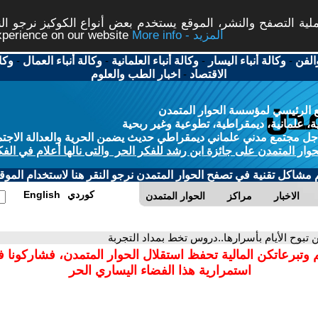
ة التصفح والنشر، الموقع يستخدم بعض أنواع الكوكيز نرجو النق
More info - المزيد
experience on our website
الفن
-
وكالة أنباء اليسار
-
وكالة أنباء العلمانية
-
وكالة أنباء العمال
-
وكا
الاقتصاد
-
اخبار الطب والعلوم
 الرئيسي لمؤسسة الحوار المتمدن
، علمانية، ديمقراطية، تطوعية وغير ربحية
ل مجتمع مدني علماني ديمقراطي حديث يضمن الحرية والعدالة الاجتم
حوار المتمدن على جائزة ابن رشد للفكر الحر والتى نالها أعلام في الفك
م مشاكل تقنية في تصفح الحوار المتمدن نرجو النقر هنا لاستخدام الموقع
كوردي
English
الاخبار
مراكز
الحوار المتمدن
ن تبوح الأيام بأسرارها..دروس تخط بمداد التجربة
 وتبرعاتكن المالية تحفظ استقلال الحوار المتمدن، فشاركونا 
استمرارية هذا الفضاء اليساري الحر