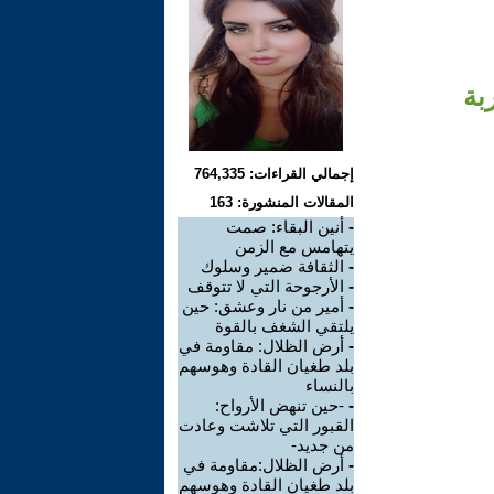
بة
إجمالي القراءات: 764,335
المقالات المنشورة: 163
-
أنين البقاء: صمت
يتهامس مع الزمن
-
الثقافة ضمير وسلوك
-
الأرجوحة التي لا تتوقف
-
أمير من نار وعشق: حين
يلتقي الشغف بالقوة
-
أرض الظلال: مقاومة في
بلد طغيان القادة وهوسهم
بالنساء
-
-حين تنهض الأرواح:
القبور التي تلاشت وعادت
من جديد-
-
أرض الظلال:مقاومة في
بلد طغيان القادة وهوسهم