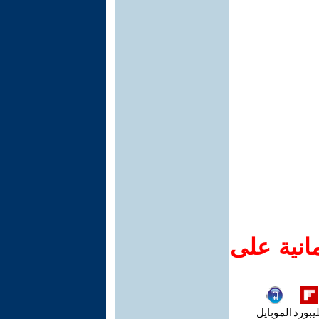
انية على
يبورد
الموبايل