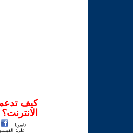
كيف تدعم-
الانترنت؟
تابعونا
على:
الفيسب