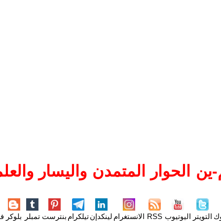
ين الحوار المتمدن واليسار والعلم
وك
التويتر
اليوتيوب
RSS
الانستغرام
لينكدإن
تيلكرام
بنترست
تمبلر
بلوكر
فل