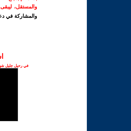
والمستقل، ليبقى ص
والمشاركة في دع
ا‫
في رحيل جليل شهبا