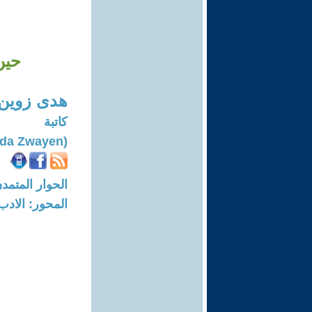
حين
هدى زوين
كاتبة
(Huda Zwayen)
الحوار المتمدن-العدد: 8276 - 5
المحور: الادب