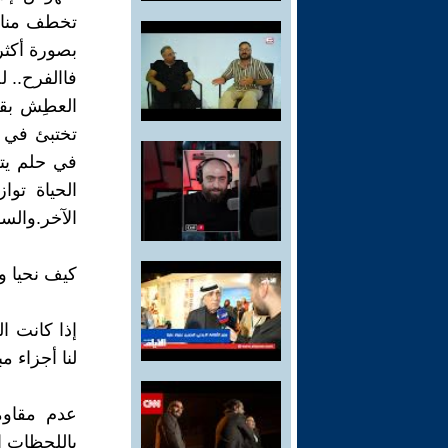
تخطف منا أش
بصورة أكثر 
فاالفرح.. 
العطِش بقط
تختبئ في ت
في حلم يتح
الحياة توا
الآخر.والسؤ
كيف نحيا و
إذا كانت ال
لنا أجزاء م
عدم مقاومة
باللحظات ا