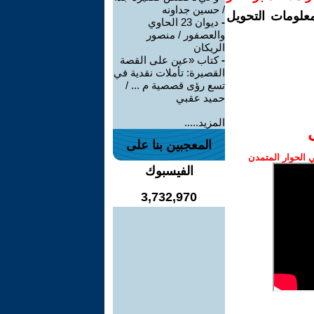
/ حسين جداونه
معلومات التحويل
-
ديوان 23 الحاوي
والعصفور / منصور
الريكان
-
كتاب «عين على القصة
القصيرة: تأملات نقدية في
تسع رؤى قصصية م ... /
حميد عقبي
المزيد.....
المعجبين بنا على
الحوار المتمدن
الفيسبوك
3,732,970