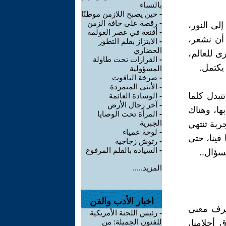
بالنساء
-
حين يصبح اللازمن موطنًا
-
رقصة على حافة الزمن
لى النور،
-
أقنعة في عصر العولمة
 أن نشعر،
-
الابتزاز بقلم التطور
الحضاري
ى للعالم،
-
القرارات تحت طاولة
يكتمل.
المسؤولية
-
صرخة الياقوت
-
الأنثى المتمردة
تبدل كلما
-
الوسادة العائمة
-
آخر رجال الأرض
ها، وهناك
-
المرأة تحت الوصايا
الجبرية
ربة تنتهي
-
لوحة عمياء
فينا، حتى
-
رتوش زجاجية
-
السيادة بالقلم المرفوع
لسؤال..
المزيد.....
اخبار الأدب والفن
نعرف معنى
-
رئيس اللجنة الأمريكية
للفنون الجميلة: من
 أحلامنا،