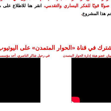
وتًا قويًا للفكر اليساري والتقدمي
،
انقر هنا للاطلاع على 
م هذا المشروع
.
شترك في قناة «الحوار المتمدن» على اليوتيوب
ز، عضو هيئة إدارة الحوار المتمدن
في رحيل شاكر الناصري، أحد مؤسسي 