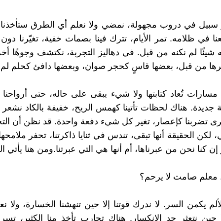
سبيل في دروب مجهولة، نمضي ولا نعلم أي الطرق ستأخذنا إ
عنا في ظلامه. تمر الأيام، تترك فينا بصمات خفية، تغيّرنا دون
 شيئًا لم نكنه من قبل. في دهاليز التجربة، نكتشف وجوهًا أخر
نرها من قبل، بعضها قاسٍ كحجر صوان، وبعضها دافئ كحلم لم 
 مسارات تُعاد كتابتها ولا شيء يبقى على حاله، حتى أرواحنا ت
 جديدة. هناك لحظات تأتينا كهمس الريح، خفيفة بالكاد نشعر ب
 تضربنا كإعصار، تغير كل شيء دفعة واحدة. قد نظن أن التج
لكن الحقيقة أنها تبقى، تندس في ثنايا ذاكرتنا، تحفر ملامحها 
ز إن كنا نحن من عبرناها، أم أنها هي التي عبرتنا.ومن هنا يأتي ا
 معلم صامت لا يرحم؟
لألم يكمن السر. لا ندرك قوتنا إلا حين تنهشنا الخسارة، ولا 
 حين نتعثر حد الانكسار. هناك تجارب تأخذ منا الكثير، تسرق