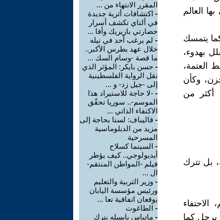
المقرر الانتهاء من ...
بها العالم
-
اكتشافات أثرية جديدة
في ألتاي تكشف أسرار
حضارتي بازيريك وأفا ...
كما يتمسك
-
لم يرغب أحد في نيله
خلال عهد بطرس الأكبر..
ل بهدوء،
ما قصة -وسام السك ...
 العتمة،
-
حسن بايكر: المؤثر الذي
نقل الرواية الفلسطينية
حزن، وكأن
إلى -جيل زد- و ...
ا أكثر من
-
-لا حاجة للاستيراد هذا
الموسم-.. سوريا تحقّق
الاكتفاء الذاتي ...
-
قاليباف: لسنا بحاجة إلى
مزيد من الدبلوماسية
المسرحية
-
السينما كسلاح
أيديولوجي.. كيف يؤطر
ة، بل تترك
فيلم -المواطن المنتقم-
ال ...
-
وزير التربية والتعليم
ورئيس مؤسسة اليابان
يوقعان اتفاقية تعا ...
الاحتفاء
-
الطاغوت
 يرحل كما
-
ماتياس يايسله يترك