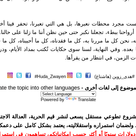
ست مجرد محطات نعبرها، بل هي التي تعبرنا، تحفر فينا أخا
أرواحنا ببطء، تجعلنا نكبر حتى حين نظن أننا ما زلنا على حالنا
ه، نحن كل ما مررنا به، كل ما فقدناه، كل ما أحببناه، كل ما ج
 بعده. وفي النهاية، لسنا سوى حكايات تُكتب بمداد الأيام، ود
الزمن، في انتظار من يقرأها.
#هدى_زوين (هاشتاغ)
Huda_Zwayen#
موضوع إلى لغات أخرى -
ate the topic into other languages
Powered by
Translate
شروع تطوعي مستقل يسعى لنشر قيم الحرية، العدالة الاجتم
. ولضمان استمراره واستقلاليته، يعتمد بشكل كامل على دعمك
دعمكم بمبلغ 10 دولارات سنويًا أو أكثر حسب إمكانياتكم، تساهمون في استم