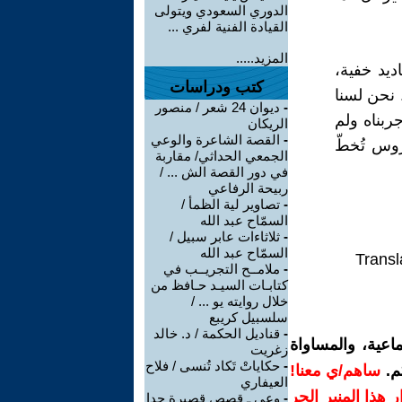
الدوري السعودي ويتولى
القيادة الفنية لفري ...
المزيد.....
ديد خفية،
كتب ودراسات
. نحن لسنا
-
ديوان 24 شعر / منصور
ربناه ولم
الريكان
-
القصة الشاعرة والوعي
روس تُخطّ
الجمعي الحداثي/ مقاربة
في دور القصة الش ... /
ربيحة الرفاعي
-
تصاوير لية الظمأ /
السمّاح عبد الله
-
ثلاثاءات عابر سبيل /
السمّاح عبد الله
Transl
-
ملامــح التجريــب في
كتابـات السيـد حـافظ من
خلال روايته يو ... /
سلسبيل كريبع
-
قناديل الحكمة / د. خالد
اعية، والمساواة
زغريت
-
حكاياتْ تَكاد تُنسى / فلاح
م.
ساهم/ي معنا!
العيفاري
رار هذا المنبر الحر
-
وعي ـ قصص قصيرة جدا