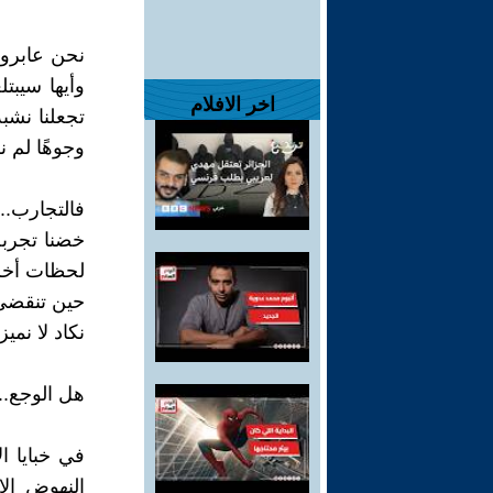
نحن عابرو 
وأيها سيبتل
اخر الافلام
تجعلنا نشبه
وجوهًا لم 
فالتجارب..
خضنا تجربة
لحظات أخرى
حين تنقضي، 
نكاد لا نمي
هل الوجع..
في خبايا ا
النهوض إلا