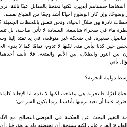
خاصًا حسبناهم أبديين، لكنها تمنحنا بالمقابل عينًا ثالثة، نرى 
وضوحًا، وإن كان الوضوح أحيانًا أشد وجعًا من الضياع نفسه.
لحظات نادرة بين ظلال الحياة، ونحن نتعلق باللحظات الجميلة 
رة ماء في صحراء شاسعة. السعادة لا تأتي صاخبة، بل تتسل
فاصيل صغيرة، في ضحكة غير متوقعة، في يد تمتد إلينا وسط
قق حين كدنا نيأس منه. لكنها لا تدوم، تمامًا كما لا يدوم ال
زن بين النور والظلال، بين الألم والمتعة، فلا نألف أحدهم
ال يأتي
سط دوامة التجربة؟
حياة لغزًا، فالتجربة هي مفتاحه، لكنها لا تقدم لنا الإجابة كامل
بعثرة، علينا أن نعيد ترتيبها بأنفسنا. ربما يكون السر في:
 التغيير،البحث عن الحكمة في الفوضى،التصالح مع الألم، 
لعابرة: الفرح عابر، لكنه يستحق أن نحتضنه ولو لبرهة، قبل أن