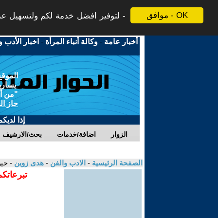
موافق - OK
لتوفير افضل خدمة لكم ولتسهيل عملي
أخبار عامة
-
وكالة أنباء المرأة
-
اخبار الأدب و
الموقع
يسارية
"من أج
حاز ال
إذا لديك
الزوار
اضافة/خدمات
بحث/الارشيف
الصفحة الرئيسية
-
الادب والفن
-
هدى زوين
- حي
تبرعاتكم