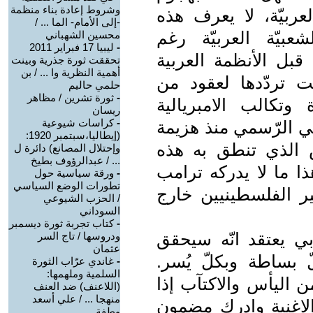
وشروط إعادة بناء منظمة
لعربيّة، لا يعرف هذه
-إلى الأمام- الما ... /
عبيّة العربيّة رغم
محسين الشهباني
-
ليبيا 17 فبراير 2011
بل الأنظمة العربية
تحققت ثورة جذرية وبينت
أهمية النظرية وا ... / بن
ّت تردّدها لعقود من
حلمي حاليم
-
ثورة تشرين / مظاهر
وتكالب الامبريالية
ريسان
-
كراسات شيوعية
بي الرّسمي منذ هزيمة
(إيطاليا،سبتمبر 1920:
ّفض الذي تنطق به هذه
وإحتلال المصانع) دائرة ل
... / عبدالرؤوف بطيخ
ذا ما لا يدركه ترامب
-
ورقة سياسية حول
تطورات الوضع السياسي
ر الفلسطينيين خارج
/ الحزب الشيوعي
السوداني
-
كتاب تجربة ثورة ديسمبر
بي يعتقد انّه سيحقق
ودروسها / تاج السر
عثمان
 بساطة وبكلّ يُسر.
-
غاندي عرّاب الثورة
السلمية وملهمها:
اليأس والاكتآب إذا
(اللاعنف) ضد العنف
منهجا ... / علي أسعد
الاغنية وادرك مضمون
وطفة