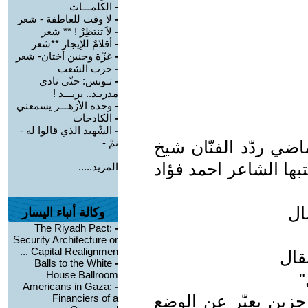
-
الكلمـــات
-
لا وقت للعاطفة - شعر
-
لاَ تنتظِرْ ! ** شعر
-
أقلامٌ للإيجار **شعر
-
غزّة وجنين أختان- شعر
-
حرب الشعب
-
تـونس: حتّى نادي
مدريـد.. يريـــد ‏‎!‎
-
وحده الأزهـــر يسمعني
-
الكادحات
-
الشّهيد الذي قالوا له -
نمْ -
اضي ردّد الفنّان شيخ
بها الشاعر احمد فؤاد
المزيد.....
ل‎
وكالة أنباء اليسار
The Riyadh Pact:
-
Security Architecture or
Capital Realignmen ...
قال‎
Balls to the White
-
House Ballroom
"
Americans in Gaza:
-
حزين يعبّر عن الوضع
Financiers of a