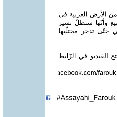
من الأرض العربية في
ع وأنّها ستظلّ تسير
حتّى تدحر محتلّيها
ح الفيديو في الرّابط
https://www.facebook.com/farou
Assayahi_Farouk#