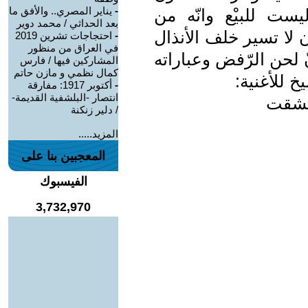
-
يناير المصري.. والأفق ما
ليست للبيْع وانّه من
بعد الحداثي / محمد دوير
 لا تسير خلف الأنذال
-
احتجاجات تشرين 2019
في العراق من منظور
 لحن الرّفض وعباراته
المشاركين فيها / فارس
كمال نظمي و مازن حاتم
خ للأغنية:
-
أكتوبر 1917: مفارقة
انتصار -البلشفية القديمة-
عشقت‎
/ دلير زنكنة
المزيد.....
المعجبين بنا على
الفيسبوك
3,732,970