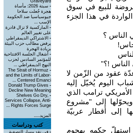
Graveyard
روضة للبيع في سوق
-
سبتة 2026: مأساة
هجرة جُعلت سلاحا
الواردة في هذا الجزء
جيوسياسيا ضد الحكومة
الإسب ...
-
الماركسية لا تزال قادرة
على تغيير العالم
الناس ؟‎
-
الاشتراكي الديمقراطي
س‎!
يرفض مطالب حزب البيئة
بزيادة الهجرة
ناس‎
-
أشغال الجلسة الافتتاحية
للمؤتمر السادس لحزب
الناس !؟"
النهج الديمقراطي ...
The Strait of Hormuz
-
ّة عقود من الزّمن لا
and the Limits of Labor-
Centered Emanci ...
ب اليوم يُخيّل إليه
Donald Trump Gives
-
Decline New Meaning
الأمريكي ترامب الذي
Shelves Go Dry,
-
 ويحوّلها إلى "مشروع
Services Collapse, Anti-
Rights Forces Surge ...
ا إلى أقطار عربيّة
المزيد.....
كتب ودراسات
استهلّ حكمه بهجوم
-
في نقد مسار التصفية