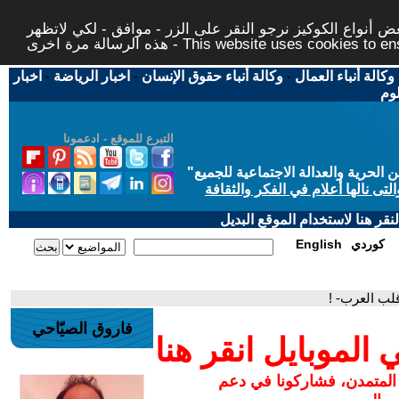
 أنواع الكوكيز نرجو النقر على الزر - موافق - لكي لاتظهر
This website uses cookies to ensure you ge
وكالة أنباء العمال
-
وكالة أنباء حقوق الإنسان
-
اخبار الرياضة
-
اخبار
لوم
التبرع للموقع - ادعمونا
حرية والعدالة الاجتماعية للجميع
"
تى نالها أعلام في الفكر والثقافة
قر هنا لاستخدام الموقع البديل
كوردي
English
قلب العرب- !
فاروق الصيّاحي
لموبايل انقر هنا
 المتمدن، فشاركونا في دعم