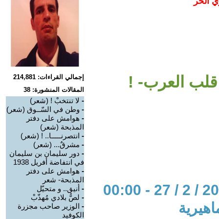
ي الحر
قلب العرب- !
إجمالي القراءات: 214,881
المقالات المنشورة: 38
-
لا تنتخبْ ‏‎!‎ (شعر)
-
وطن في السّــوق (شعر)
-
هوامش على دفتر
المذبحة (شعر)
-
انتصرنـــــا.. ‏‎!‎ (شعر)
-
مشرقٌ... (شعر)
-
دور سليمان بن سليمان
في انتفاضة أفريل 1938
-
هوامش على دفتر
المذبحة- شعر
-
أنيق.. و متحيّل ‏
-
لصُّ بلادي مُهذّبْ
اهيرية
-
الوزير صاحب مجزرة
الكوفيد