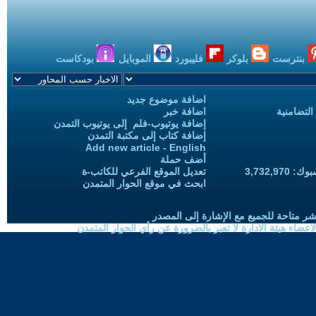
بنترست
بلوكر
فليبورد
الموبايل
بودكاست
اضافة موضوع جديد
التضامنية
اضافة خبر
إضافة يوتيوب-فلم إلى يوتيوب التمدن
إضافة كتاب إلى مكتبة التمدن
Add new article - English
أضف حملة
3,732,97
تعديل الموقع الفرعي للكاتب-ة
ابحث في موقع الحوار المتمدن
شر متاحة للجميع مع الإشارة إلى المصدر
ضاء هيئة الادارة لا تعبر بالضرورة عن رأي الحوار المتمدن