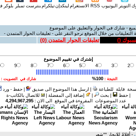
وك
التويتر
اليوتيوب
RSS
الانستغرام
لينكدإن
تيلكرام
بنترست
تمبلر
بلوكر
فل
ميع - شارك في الحوار والتعليق على الموضوع
 التعليقات من خلال الموقع نرجو النقر على - تعليقات الحوار المتمدن -
يسبوك (
)
تعليقات الحوار المتمدن (
0
)
سخة قابلة للطباعة
|
ارسل هذا الموضوع الى صديق
|
حفظ - ورد
|
حفظ
|
بحث
|
إضافة إلى المفضلة
|
للاتصال بالكاتب-ة
عدد الموضوعات المقروءة في الموقع الى الان :
4,294,967,295
ي
- أقلامٌ للإيجار **شعر