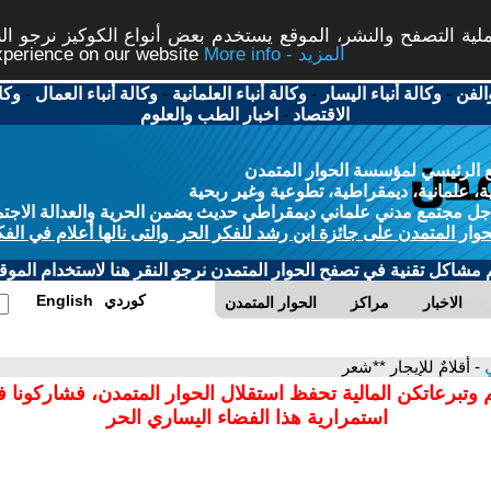
ة التصفح والنشر، الموقع يستخدم بعض أنواع الكوكيز نرجو النق
More info - المزيد
experience on our website
الفن
-
وكالة أنباء اليسار
-
وكالة أنباء العلمانية
-
وكالة أنباء العمال
-
وكا
الاقتصاد
-
اخبار الطب والعلوم
 الرئيسي لمؤسسة الحوار المتمدن
، علمانية، ديمقراطية، تطوعية وغير ربحية
ل مجتمع مدني علماني ديمقراطي حديث يضمن الحرية والعدالة الاجتم
حوار المتمدن على جائزة ابن رشد للفكر الحر والتى نالها أعلام في الفك
م مشاكل تقنية في تصفح الحوار المتمدن نرجو النقر هنا لاستخدام الموقع
كوردي
English
الاخبار
مراكز
الحوار المتمدن
ي
- أقلامٌ للإيجار **شعر
 وتبرعاتكن المالية تحفظ استقلال الحوار المتمدن، فشاركونا 
استمرارية هذا الفضاء اليساري الحر