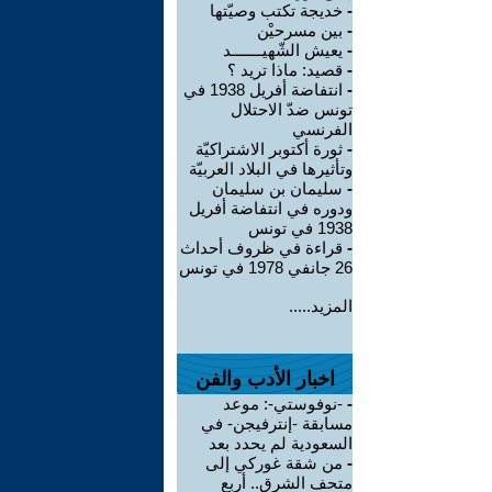
-
خديجة تكتب وصيّتها
-
بين مسرحيْن
-
يعيش الشّهيـــــــد
-
قصيد: ماذا تريد ؟
-
انتفاضة أفريل 1938 في
تونس ضدّ الاحتلال
الفرنسي
-
ثورة أكتوبر الاشتراكيّة
وتأثيرها في البلاد العربيّة
-
سليمان بن سليمان
ودوره في انتفاضة أفريل
1938 في تونس
-
قراءة في ظروف أحداث
26 جانفي 1978 في تونس
المزيد.....
اخبار الأدب والفن
-
-نوفوستي-: موعد
مسابقة -إنترفيجن- في
السعودية لم يحدد بعد
-
من شقة غوركي إلى
متحف الشرق.. أربع