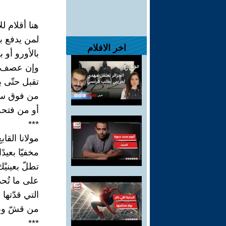
هنا أقلام لل
لمن يدفع با
اخر الافلام
بالأورو أو بال
وإن عصف ا
تقبل حتّى 
من فوق سق
أو من فتح
***
مولانا القاب
مخفيّا بعيدً
تطلّ بعينيْك
على ما تُحدث
التي قدّتها 
من قشّ وبار
***