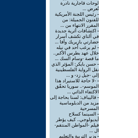
لوحات قاجارية نادرة
تُعرض ...
-
رئيس اللجنة الأمريكية
للفنون الجميلة: من
المقرر الانتهاء من ...
-
اكتشافات أثرية جديدة
في ألتاي تكشف أسرار
حضارتي بازيريك وأفا ...
-
لم يرغب أحد في نيله
خلال عهد بطرس الأكبر..
ما قصة -وسام السك ...
-
حسن بايكر: المؤثر الذي
نقل الرواية الفلسطينية
إلى -جيل زد- و ...
-
-لا حاجة للاستيراد هذا
الموسم-.. سوريا تحقّق
الاكتفاء الذاتي ...
-
قاليباف: لسنا بحاجة إلى
مزيد من الدبلوماسية
المسرحية
-
السينما كسلاح
أيديولوجي.. كيف يؤطر
فيلم -المواطن المنتقم-
ال ...
-
وزير التربية والتعليم