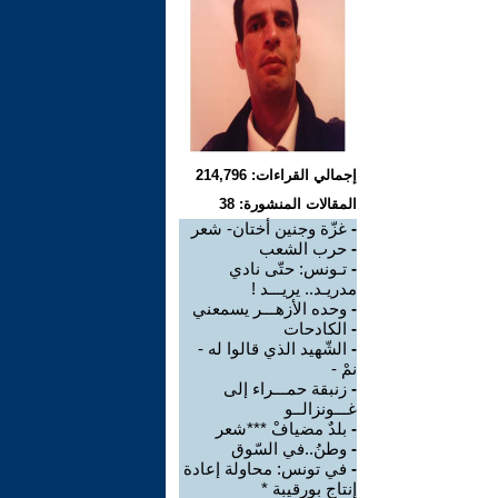
إجمالي القراءات: 214,796
المقالات المنشورة: 38
-
غزّة وجنين أختان- شعر
-
حرب الشعب
-
تـونس: حتّى نادي
مدريـد.. يريـــد ‏‎!‎
-
وحده الأزهـــر يسمعني
-
الكادحات
-
الشّهيد الذي قالوا له -
نمْ -
-
زنبقة حمـــراء إلى
غـــونزالــو
-
بلدٌ مضيافْ ***شعر
-
وطنُ..في السّوق
-
في تونس: محاولة إعادة
إنتاج بورقيبة *‏