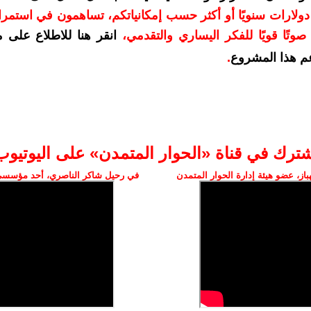
دعمكم بمبلغ 10 دولارات سنويًا أو أكثر حسب إمكانياتكم، تساهمون في استم
وتًا قويًا للفكر اليساري والتقدمي
،
انقر هنا للاطلاع على 
م هذا المشروع
.
شترك في قناة «الحوار المتمدن» على اليوتيوب
ز، عضو هيئة إدارة الحوار المتمدن
في رحيل شاكر الناصري، أحد مؤسسي 