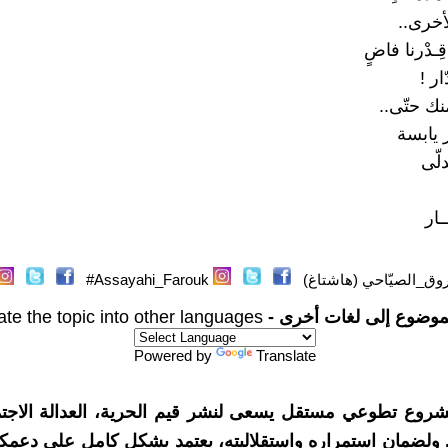
أخرى..‏
قِـدْرنا فاضٍ
‏‎!‎
ك حتّى..‏
يابسة
لّى
ار
وق_الصيّاحي (هاشتاغ)
Assayahi_Farouk#
موضوع إلى لغات أخرى -
ate the topic into other languages
Powered by
Translate
شروع تطوعي مستقل يسعى لنشر قيم الحرية، العدالة الاجتم
. ولضمان استمراره واستقلاليته، يعتمد بشكل كامل على دعمك