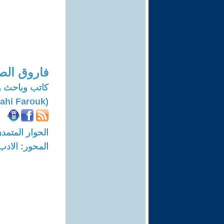
فاروق الص
كاتب وباحث 
(Assayahi Farouk)
الحوار المتمدن-العدد: 7801 - 23
المحور: الادب