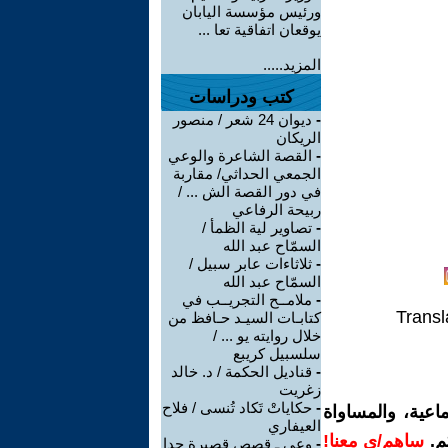
ورئيس مؤسسة اليابان
يوقعان اتفاقية تعا ...
المزيد.....
كتب ودراسات
-
ديوان 24 شعر / منصور
الريكان
-
القصة الشاعرة والوعي
الجمعي الحداثي/ مقاربة
في دور القصة الش ... /
ربيحة الرفاعي
-
تصاوير لية الظمأ /
السمّاح عبد الله
-
ثلاثاءات عابر سبيل /
السمّاح عبد الله
-
ملامــح التجريــب في
Transl
كتابـات السيـد حـافظ من
خلال روايته يو ... /
سلسبيل كريبع
-
قناديل الحكمة / د. خالد
زغريت
-
حكاياتْ تَكاد تُنسى / فلاح
اعية، والمساواة
العيفاري
م.
ساهم/ي معنا!
-
وعي ـ قصص قصيرة جدا