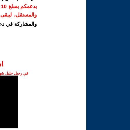
ب
والمستقل، ليبقى ص
والمشاركة في دع
ا‫
في رحيل جليل شهبا