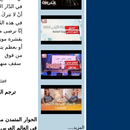
في الدّار ال
أنْ لا تتركَ 
في هذه الدّار 
إنّا نرضى من
بقشرة موز 
أو بعظم يتد
من فوق ‏
‏ سقف منهــ
#فار
ترجم ال
الحوار المتمدن م
المزيد.....
في العالم العربي