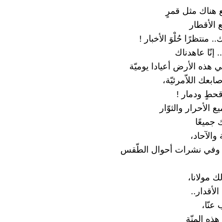
ع هناك مثل قمرٍ ‏
الأقطار
. منتظرًا حُلْوَ الأخبار ‏‎!‎
. إنّا عاهدناك
 هذه الأرض أعيادا يوميّة
ابعك اللاّمرئيّة،
ٍ ودمار ‏‎!‎
الأحرار والثوّار
 جميعًا
 والآحاد،
م وفي نشرات أحوال الطّقس
 مولانا،
لأقدار..‏
عنّا،
هذه المِنّة