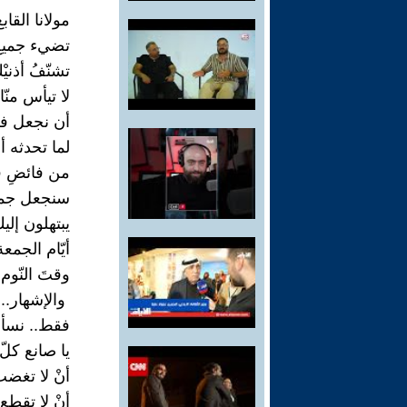
مولانا القاب
تضيء جميع 
تشنّفُ أذنيْك.
لا تيأس منّا.
أن نجعل في
لما تحدثه أص
من فائضِ قحط
سنجعل جميع 
يبتهلون إليك
أيّام الجمعة
وقتَ النّو
‏ والإشهار..‏
فقط.. نسألك
يا صانع كلّ ا
أنْ لا تغضب 
أنْ لا تقطع 