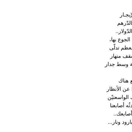
إيجـار
لدّرهم
دّولار..‏
لجوع بها،
بعظم تدلّى
ف منهار
ة وسط جدار
ع هناك
ا عن الأنظار
 الواسعتيْن
ُه أصابعنا
أصابعك..‏
ود ونار...‏