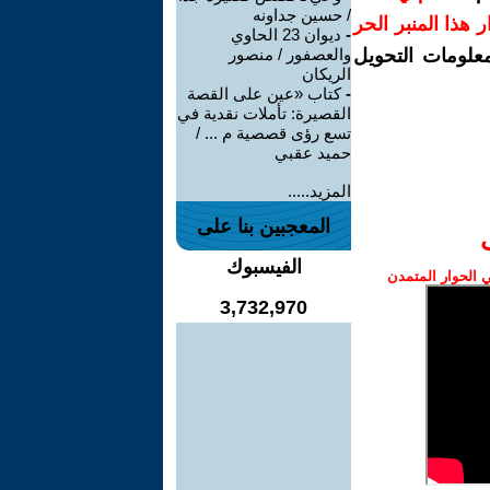
/ حسين جداونه
رار هذا المنبر الحر
-
ديوان 23 الحاوي
معلومات التحويل
والعصفور / منصور
الريكان
-
كتاب «عين على القصة
القصيرة: تأملات نقدية في
تسع رؤى قصصية م ... /
حميد عقبي
المزيد.....
المعجبين بنا على
الفيسبوك
الحوار المتمدن
3,732,970