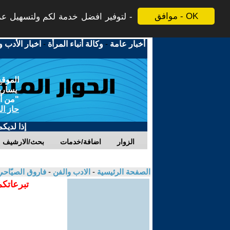
موافق - OK
لتوفير افضل خدمة لكم ولتسهيل عملي
أخبار عامة
-
وكالة أنباء المرأة
-
اخبار الأدب و
الموقع
يسارية
"من أج
حاز ال
إذا لديك
الزوار
اضافة/خدمات
بحث/الارشيف
الصفحة الرئيسية
-
الادب والفن
-
فاروق الصيّاح
تبرعاتكم