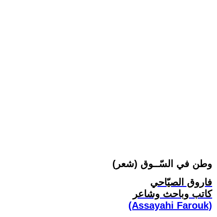
وطن في السّــوق (شعر)
فاروق الصيّاحي
كاتب وباحث وشاعر
(Assayahi Farouk)