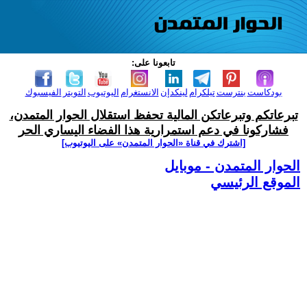
تابعونا على:
بودكاست
بنترست
تيلكرام
لينكدإن
الانستغرام
اليوتيوب
التويتر
الفيسبوك
تبرعاتكم وتبرعاتكن المالية تحفظ استقلال الحوار المتمدن،
فشاركونا في دعم استمرارية هذا الفضاء اليساري الحر
[اشترك في قناة ‫«الحوار المتمدن» على اليوتيوب]
الحوار المتمدن - موبايل
الموقع الرئيسي