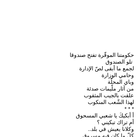
حكومتنا الموقّرة تفتح صندوقا
‏ تلو الصندوق
لجمع ما أبقى لصّ الإدارة
وحامي الوزارة ‏
وباي المحلّة
من آثار ملّيمات صدئة
علقت بالجيب المثقوب
لهذا الشّعب المنكوب
‏* * *‏
أ أبكيكَ يا شعبي المسحوق
أم تراك تبكيني ؟
وكلانا يعيش في بلد..‏
كلّ ما كان فيه مسروق