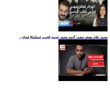
.. محمد علام وهيثم سعيد: ألبوم محمد عدوية الجديد استكمالا لنجاح