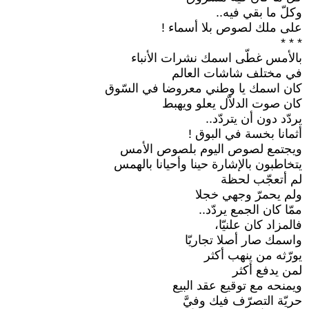
وكلّ ما بقي فيه.. ‏
على ملك لصوص بلا أسماء ‏‎!‎
‏* * *‏
بالأمس غطّى اسمك نشرات الأنباء
في مختلف شاشات العالم
كان اسمك يا وطني معروضا في السّوق
كان صوت الدلاّل يعلو ويهبط
يردّد دون أن يتردّد..‏
أثمانا بخسة في البوق ‏‎!‎
ويجتمع لصوص اليوم بلصوص الأمس ‏
يتخاطبون بالإشارة حينا وأحيانا بالهمس
لم أتعجّب لحظة ‏
ولم يحمرّ وجهي خجلا
ممّا كان الجمع يردّد..‏
فالمزاد كان علنيّا،
واسمك صار أصلا تجاريّا
يورّثه من ينهب أكثر
لمن يدفع أكثر
ويمنحه مع توقيع عقد البيع
حريّة التصرّف فيك وفيَّ