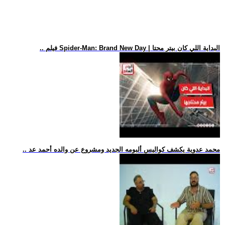
.. فيلم Spider-Man: Brand New Day | البداية اللي كان بيتر محتا
.. محمد عدوية يكشف كواليس ألبومه الجديد ومشروع عن والده أحمد عد