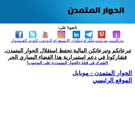
تابعونا على:
بودكاست
بنترست
تيلكرام
لينكدإن
الانستغرام
اليوتيوب
التويتر
الفيسبوك
تبرعاتكم وتبرعاتكن المالية تحفظ استقلال الحوار المتمدن،
فشاركونا في دعم استمرارية هذا الفضاء اليساري الحر
[اشترك في قناة ‫«الحوار المتمدن» على اليوتيوب]
الحوار المتمدن - موبايل
الموقع الرئيسي