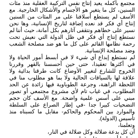
مجتمع بأكمله يعيد إنتاج نفس التركيبة العقلية منذ مئات
السنين، كل ما يتغير هو الأجسام والأشكال الخارجية. مع
الأسف لم يستطع أسلافنا على مر المئات من السنين
إنتاج أي فكر قد نعده إضافة لتاريخ الإنسانية، وها نحن
نسير على خطاهم ونتقفى آثارهم بكل أمانة، حيث أننا لم
نستطع إنتاج أي فكر في ظل الدولة التي نعيش تحت
رحمة نظامها القائم على كل ما هو ضد مصلحة الشعب
وضد مصلحة الإنسانية.
لم نستطع إبداع أي شيء لا في أبسط أمور الحياة ولا
في أكثرها تعقيدا، حتى حين أحسسنا بالقهر وقررنا
الخروج للشارع لتغيير الأوضاع كانت طرقنا بدائية ولا
علاقة لها بالسياقات الحالية ولا بما هو مطلوب منا في
اللحظة الراهنة، وجرعة الطوباوية فيها زائدة عن الحد
المطلوب، في غياب تام لأي مشروع مجتمعي أو تصور
مبني على أسس علمية واضحة. مع الأسف كان حجم
التضحيات كبيرا جدا -في إطار الصراع على السلطة
والموارد بين المحكوم والحاكم- مقابل ما كسبناه منذ
تأسيس (الدولة).
وتعلمنا،
أن كل بدعة ضلالة وكل ضلالة في النار،