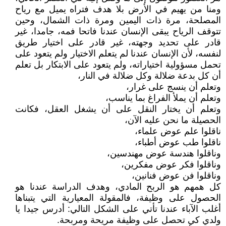
ومنا من يهيم في الأرض بلا هدف فتراه يميل مع رياح
المصلحة، مرة ذات اليمين ومرة ذات الشمال، وحين
تتوقف الرياح يبقى الإنسان عندنا فاتحا فمه، جامدا، غير
قادر على تحديد وجهته، غير قادر على اختيار طريق
لنفسه، لأن الإنسان عندنا لم يتعلم الاختيار ولم يتعود على
تحمل مسؤولية اختياراته، ولم يتعود على الابتكار بل تعلم
أن كل بدعة ضلالة وكل ضلالة في النار،
وتعلم أن ينسج على غرار،
وتعلم أن يملأ الفراغ بما يناسب،
وتعلم أن يختار النقل على أن يشغل العقل، فكانت
الحصيلة ما نحن عليه الآن،
ناقلوا علم عوض علماء،
ناقلوا طب عوض أطباء،
وناقلوا هندسة عوض مهندسين،
وناقلوا فكر عوض مفكرين،
وناقلوا فن عوض فنانين،
كل همهم هو الربح المادي، وهدف الدراسة عندنا هو
الحصول على وظيفة، فالمقولة المعيارية التي يتبناها
أغلب الآباء عندنا تأتي على الشكل التالي: أدرس جيدا يا
ولدي كي تحصل على وظيفة مريحة ومربحة.