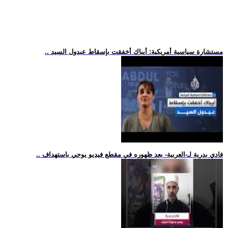
.. مستشارة سياسية أمريكية: أيباك أخفقت بإسقاط عبدول السيد
.. فادي بدرية لـ-العربية- بعد ظهوره في مقطع فيديو يوحي باستهداف