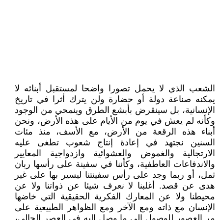
الشعب الذي لا يحمل تصورا واضحا لمستقبل أبنائه لا
يمكنه صناعة دولة أو حضارة ولن يترك أثرا في تاريخ
الإنسانية، بل سينقرض بأبشع الطرق وينمحي من الوجود
وكأنه لم يعش في يوم من الأيام على هذه الأرض، ونحن
أبناء هذه الرقعة من الأرض، مع الأسف، منذ مئات
السنين نجتهد في إعادة إنتاج شعوب تطغى عليه
الارتجالية والغموض والعشوائية وازدواجية المعايير
والاندفاعات العاطفية، وكأننا في سفينة على رأسها ربان
ثمل، أو ربما وجد على رأس سفينتنا ليسير بها على غير
هدى عن قصد. أغلبنا لا نعرف شيئا عن ذواتنا ولا عن
محيطنا ولا عن المعارك الفكرية الحقيقية التي خاضها
الإنسان مع ذاته ومع الآخر ومع الظواهر الطبيعية على
مر العصور للوصول إلى ما وصل إليه في العصر الحالي،