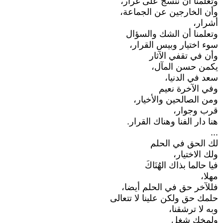
وتعلمنا أن ننسج على غرار،
وأن الخارجين عن الجماعة،
أشرار،
وتعلمنا أن الشك والسؤال
سوء اختيار وبيس القرار،
وأن في تقفي الآثار
يكمن حسن المآل،
سعد في الدنيا،
وفي الآخرة نعيم
ومن الصالحين والأخيار،
قرب وجوار،
هنا دار الفنا وهناك القرار.
...
لك الحق في الحلم
ولك الاختيار،
فيا حالما بذاك الهُنَاكَ
مهلا،
فللآخر حق في الحلم أيضا،
حلمك حق ولكن علينا لا تتعالى
وبه لا ترشقنا،
ولمخك شغل