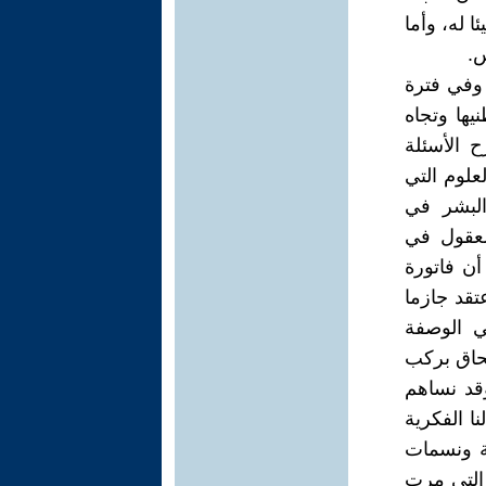
 له، وأما
س.
 وفي فترة
يها وتجاه
ح الأسئلة
علوم التي
البشر في
لعقول في
أن فاتورة
تقد جازما
ي الوصفة
لحاق بركب
وقد نساهم
ا الفكرية
ية ونسمات
 التي مرت