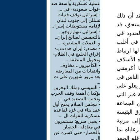
عملية عسكرية واسعة ضد
-قوات سعودية- في ...
-
إسرائيل توقف فتيات
د أن ذلك
تسللن إلى جنوب لبنان
ستحق، قد
لإقامة مستوطنات إسرا ...
-
إسرائيل تتهم زوجين
لحدود في
بالتجسس لصالح إيران..
 في أغلب
و-العملات المشفرة- ...
-
مصادر: إيران هددت بـ-
ها ارتباط
إغراق الخليج في الظلام-
ه الأسلاف
وتحويل المنطقة ...
-
الكاميرون.. مخاوف
 أكرمتني
وانتقادات من المعارضة
 الناس في
بعد مرور شهرين على ت
...
 يعلو على
-
السيسي وملك البحرين
يؤكدان أهمية وقف الحرب
غير التي
وتجنب التصعيد في ...
ن الجماعة
-
مجلس السلام يمنح أول
عقد بناء في غزة لقاعدة
ق البئيسة
عسكرية للقوات ال ...
إلى مرتبة
-
يحيى سريع: مستمرون
في معادلة -الحصار
اياه بما
بالحصار- حتى كسره عن
 فله الحمد
ال ...