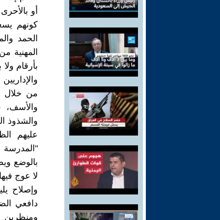
أو بالأحر
كونهم يسع
الحمد وال
المهنية م
بأرقام ولا
والإداريين
من خلال م
والأسف، فق
والشذوذ ال
عليهم ال
"المدرسة ا
بالوضع ويط
لا عوج فيها
وإصلاح يلي
دافعي الضر
ومنظرين و