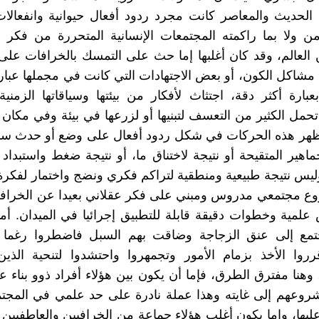
 الحديث والمعاصر كانت مجرد ردود أفعال حيوانية وانفعالا
من ولا بما راكمته المجتمعات الإنسانية المتحررة من فكر
العالم، وقد كان أغلبها إما حث على التمسك بالخرافات على 
 مشاكل الكون، أو بعض الاجتهادات التي كانت في مجملها عبا
عبارة أكثر دقة، اجتثاث لأفكار من بيئتها وسياقاتها الزمنية 
حمل الكثير من التعسف لتبنيها أو لزرعها في بيئة وفي مكان ل
تظهر هذه الحركات في شكل ردود أفعال على وضع أو حدث سب
اهير المتقيحة أو نتيجة لاختناق ما، أو نتيجة ضغط واستبداد
وليس نتيجة طبيعية ومنطقية لتراكم فكري ونضج واختمار لفكرة 
ع مجتمعي مدروس ومبني على فكر عقلاني بعيدا عن الخرافة،
مية وخطوات دقيقة قابلة للتطبيق إجرائيا في الميدان. أم
جتمع إلى عنق الزجاجة وضاقت بهم السبل فاضطروا رغما 
قرروا الأخذ بزمام الأمور وتجمهروا واحتشدوا لتنحية الذين
وهنا مفترق الطرق، فإما أن يكون بين هؤلاء أفراد ذوو بناء 
روعهم إلى غايته وهذا عملة نادرة على حد علمي في المجتم
عليها، وإما يكون أغلب هؤلاء جماعة من الخرافيين والعاطفيين 