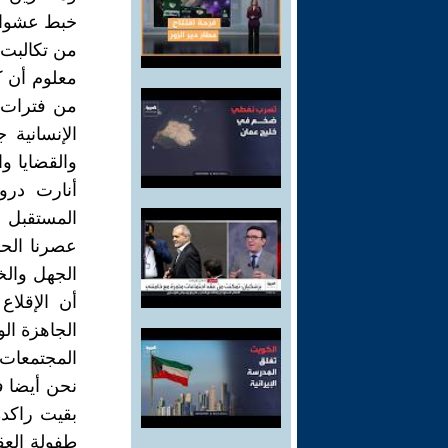
خبط عشواء،
من تكالبت 
معلوم أن ك
من فترات ا
الإنسانية 
والقضايا وا
أنارت درو
المستقبل 
عصرنا الحا
الجهل والخر
أن الإقلا
الجاهزة ال
المجتمعات 
نحن أيضا ف
بقيت راكدة
طفولة العق