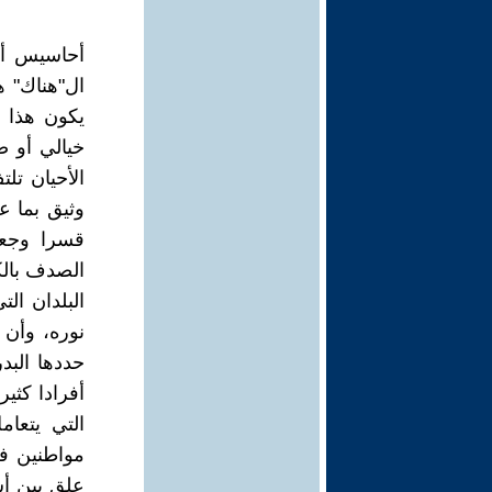
أحاسيس أع
ال"هناك" 
يكون هذا 
خيالي أو 
الأحيان تل
وثيق بما ع
قسرا وجعل
الصدف بالك
البلدان الت
نوره، وأن 
حددها البد
أفرادا كثي
التي يتعام
مواطنين ف
علق بين أسن