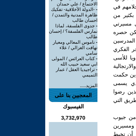
الاجتماع / علي حمدان
لامهم في
-
-الدولة الأخلاقية- تفكيك
بكثير من
ظاهرة المدنية والتمدن /
احسان طالب
ل مسيرتي
-
جدوى الفلسفة، لماذا
نمارس الفلسفة؟ / إحسان
مكن حصره
طالب
 المدرسين
-
ناموس المعالي ومعيار
تهافت الغزالي / علاء
حر الفكري
سامي
يا للأسى
-
كتاب العرائس / المولى
ابي سعيد حبيب الله
لارتجالية
-
تراجيديا العقل / عمار
لذين حكمت
التميمي
ذي يسمى
المزيد.....
لذين رضوا
المعجبين بنا على
طريق التي
الفيسبوك
 من جيوب
3,732,970
ا ومسيرين
 أن تخبط