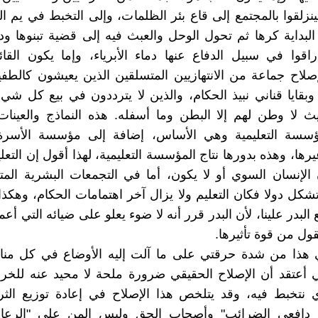
ينزلقوا بالمجتمع إلى قاع بئر الظلمات، وإلى التخبط في يم ا
لبداية كرها ثم تحول الوحل والعبث فيه إلى قضية تبنوها ودا
راقوا في سبيل الدفاع عنها دماء الأبرياء، وإما يكون الق
لاح جماعة من الانتهازيين المتسلقين الذين يعيشون كالطف
د وبقايا قناني نبيذ الحكام، والذين لا يترددون في بيع كل ش
يث لا وطن لهم إلا البطن وما أسفله. هذه النماذج والعينات
ؤسسة التعليمية وهي الأساس، إضافة إلى مؤسسة الأسرة
يرها، وهذه بدورها نتاج المؤسسة التعليمية، لهذا أقول إن التعل
الإنسان السوي أو لا يكون، أما في التجمعات البشرية المت
شكل دولا فكان التعليم ولا يزال آخر اهتمامات الحكام، وهكذا 
البدر علينا، لأن البدر قرر أنه لا ضوء يعلو على ضيائه التي أع
ول من قوة تأثيرها.
 هذا من شدة حرقتي على ما آلت إليه الأوضاع في كل مناح
ني أعتقد أن الإصلاح الحقيقي ضرورة ملحة لا محيد عنه للخ
ي نتخبط فيه، وقد يتلخص هذا الإصلاح في إعادة توزيع الث
ن دافعي الضرائب" وأصحاب الحق وليس المن على "الرعايا"