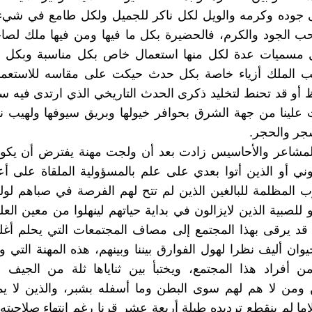
ى جوده وكرمه والويل لكل ناكر للجميل ولكل طامع في شيء 
ب الجود والكرم، فالحضيرة بكل ما فيها ومن فيها ملك لصا
 مسميات عدة لكل منها استعمال خاص بكل مناسبة وبكل 
 الملك أزياء خاصة بكل حدث حيكت على مقاسه للاستعمال
 أو قد تحنط لتخليد ذكرى الحدث التاريخي الذي ارتدى فيه سل
علينا من جهة الشرق بحوافر خيولها وبريق سيوفها ولهيب نير
جر والحجر.
لمشاعر والأحاسيس زادت بعد أن ولجت مهنة يفترض أن يكون
ني أو الذين أتوا بعدي على علم بالمسؤولية الملقاة على أ
وب المظلمة للبالغين الذين لم تتح لهم الفرصة في صباهم لول
 للصبية الذين لايزالون في بداية حياتهم لينهلوا من معين العل
ي قد يرقى بهذا المجتمع إلى مصاف المجتمعات التي يحلم أغلب
وان أليف نظرا لهول الفوارق بيننا وبينهم، هذه المهنة التي و
 أفراد هذا المجتمع، ويختبأ بين ثناياها ثلة من الجيف و
 ومن لا هم لهم سوى البطن وما أسفله بشبر، والذين لا ي
لاما لم ينقطع ترديده طيلة أربعة عشر قرنا رغم انتهاء صلاحيته