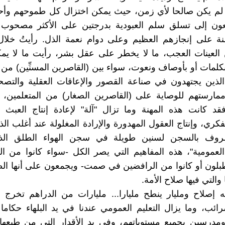
ى لم يكن صالحا لأي زمن، حيث يمكن اختزال كل طموحهم وأح
ون إلى تسلق سلم العبودية بدرجتين على الأكثر مصحوب 
منة على إنجازهم العظيم وعلى دوام نعمة الذل. رأيتُ خلا
ن العينات العجب، ما لا يخطر على عقل بشر، رأيت ما لا ي
 بكلمات أو بأوصاف ونعوت، سواء بين (القاصرين المسنِّين) من
 الذين يجتهدون في صناعة القصور والإعاقات العقلية والتص
مارستهم للوصاية على (القاصرين الصغار) من المتعلمين، و
د كانت هذه المهنة وما تزال "آلة" لإعادة إنتاج العبث وا
فكري، وإنتاج العقول المهدورة والإرادة المغلولة عند أغلب ا
ظروف بالسجن لسنين طويلة في سجن الهواء الطلق ال
لعمومية"، هذه المفاهيم التي يصر الكل -سواء كانوا من ا
بلون أو كانوا من الرافضين في صمت- ويجمعون على أنها ال
 والتي فيها صلاح الأمة.
ه إصلاح ومليار ينطح مليارا... مليارات من الدراهم تخرج
ائب، وما يزال التعليم العمومي عندنا في يد البلهاء حكام
مدرسين بجميع مستوياتهم، وفي يد الأقدار التي من طبعها