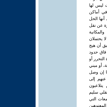
ت ليس لها
 في أماكن
أنها الحل
رة عن نقل
والمكانية
ا يحتملان
ق أن هيج
 فاق حدود
التحرر أو
 أو مبني
ا إن وصل
عنهم إلى
 يتلاعبون
عقلي سليم
عات التي
المعتوهين