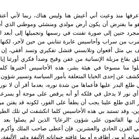
رفها منذ وعيت أني أعيش هنا وليس هناك، ربما لأني أعتق
هو ما يفترض أن يكون أرض مولدي ومنشئي وموطني الذي أ
مجرد حنين إلى صورة تفننت في رسمها وتجميلها إلى أبعد ا
ضرب من سراب وأحاسيس عابرة تنتابني من حين لآخر، لكنها
تف بي مثل أفعوان وتلابسني فتشل تفكيري وتسد أفقي، إن ل
لق بقاع مزبلة الإنسانية من عفن وقيح وصدأ فكري أورثنا إيا
وا منا مسوخا في هيئة بشر، هذه الأحاسيس أختبرها كلما
شف عن إحدى الخبايا المتعلقة بأمور السياسة وتسيير شؤون
ي طلع البدر عليها فأعماها من شدة نوره، بعدما أقر أن لا نور
أي نور لا يدخل في فلكه أو أنه يرقص على موجة أو بسرعة 
ر الذي طلع علينا يجب أن يطفأ على الفور، لكونه قد يفتن م
رين، وقد تستبد بي هذه الأحاسيس كلما انكشفت لي تلك الطر
ل بها القائمون على شؤون "الرعايا" الذين لم يصلوا بعد 
ي القرن الحادي والعشرين. فإن أعطى صاحب الملك وأكرم رع
انه أو بين أظافره أو بما عافته حيواناته الأليفة وغير الأليفة،