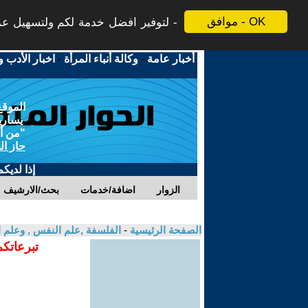
موافق - OK
لتوفير افضل خدمة لكم ولتسهيل عملي
أخبار عامة
-
وكالة أنباء المرأة
-
اخبار الأدب و
الموقع
يسارية
"من أج
حاز ال
إذا لديك
الزوار
اضافة/خدمات
بحث/الارشيف
الصفحة الرئيسية
-
الفلسفة ,علم النفس , وعلم ا
تبرعاتكم