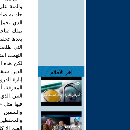
والمنة عل
جاد به صاح
الذي يحمل
يملك صاحب
بعدها تحفظ
التي طلعت 
التهمت الش
لكن هذه ا
الذين سبقو
اخر الافلام
إنارة الدر
المعرفة، أو
النير، الذ
فيها مثل حي
والسمين من
والمحنطين
العلم إلا ك