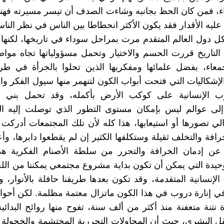
 فمن كان الحظ بجانبه وشاءت الصدف أن تيسر مسيرته فهنيئا
عليه الأقدار فقد يكون الأكثر انحطاطا بين الناس في نظر النا
ل دول العالم المتقدم مرت بمراحل سوداء في تاريخها، لكنها
لتاريخ قررت الحسم والاختيار وتحمل مسؤولياتها تجاه مواطن
جمعاء، بفضل علمائها ومفكريها الذين تحلوا بالجرأة في طر
لإشكاليات التي فتحت أبواب الكون لتنهمر منها سيول الفكر وال
ب الإنسانية على كوكب الأرض بأكمله، وقد تحمل بني 
إلى عوالم ليس بإمكان مستوى التطور الذي توصلت إليه ا
لي تصورها أو استيعابها، هذا كله لأن تلك المجتمعات أدركت 
افة والتخلف ثقيلة وستكلفها الكثير إن لم يقطعوا دابرها، وأع
ع عن إدمان الخرافة والتحرر من سلطة الأصنام الفكرية ه
وحيدة التي يمكن أن تكون بداية مشروع مجتمعي يمكننا من ال
الإنسانية المتقدمة، وقد تكون بعدها طريقنا حافلة بالأنوار، 
ي إنارة دروب في هذا الكون ماتزال معتمة مظلمة. لكن أحوالن
 نتنة متعفنة منذ أكثر من ألف سنة، تفوح منها روائح البدائ
ل البشري، حيث أن المحاولات التحررية المحتشمة والخجولة