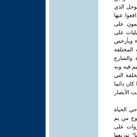
لوحل الذي
فعوا عنها
ائمون على
يليات على
يء وبأرخص
 المختلفة
 والشارع
يم فيه وبه
خلفة التي
كان دائما
مت الأبصار
ي الحياة
روج من يم
روات على
 توزيعها