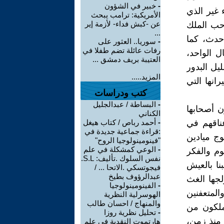
-
خبير في الشؤون
غير الذي
الأمريكية: ترامب يبحث
عن -كبش فداء- لأزمة إير
حب الملك
...
حدث، كما
-
سوريا.. العثور على
رفات عائلة تضم طفلا في
 الواحد،
العتيبة بريف دمشق ...
يل البدور
المزيد.....
انها التي
كتب ودراسات
-
البساطة / عبدالجليل
 أصحابها
الكناني
عناقهم في
-
أحمد رباص / كتاب هيغل
:قراءة جماعية جديدة في
وج ميادين
"فينومينولوجيا الروح"
-
الوعي كمشكلة في علم
وم والفكر
نفس السلوك .تأليف: S.L.
نا بالعيش
فيجوتسكي .الاتحا ... /
عبدالرؤوف بطيخ
لجها الغث
-
الفينومينولوجيا
المتعفنين
الهوسرلية النظرية
والمنهاج / احسان طالب
ملكون من
-
تحليل نظرية روزا
 منذ زمن،
هارتموت النقدية في علم