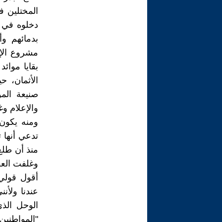
المختلين ف
دخلوه في ا
بدمائهم وأ
مشروع الإص
بقايا موائ
الأثمان، ح
صنيعة الم
والإعلام وغ
ومنه يكون 
تدعي أنها ت
منذ أن طلع 
وغلفت العق
أقول قولي
عندنا ولأن
الوحل الذ
"المواطني