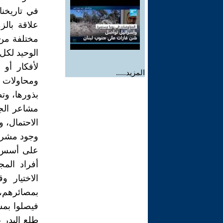
في تاريخنا
علاقة بالز
مختلفة من 
الوحيد لكل
لأفكار أو ب
المزيد.....
ومحاولات ت
بذورها، و
مشاعر الجم
الاحتمال، 
وجود مشرو
على أسس عل
أفراد الم
الاختيار و
بمصائرهم، 
فيصلوا بمش
طلع البدر 