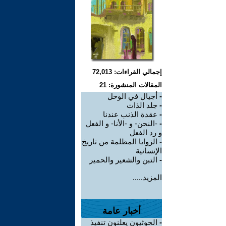
إجمالي القراءات: 72,013
المقالات المنشورة: 21
-
أجيال في الوحل
-
جلد الذات
-
عقدة الذنب عندنا
-
-النحن- و -الأنا- و الفعل
و رد الفعل
-
الزوايا المظلمة من تاريخ
الإنسانية
-
التبن والشعير والحمير
المزيد.....
أخبار عامة
-
الحوثيون يعلنون تنفيذ