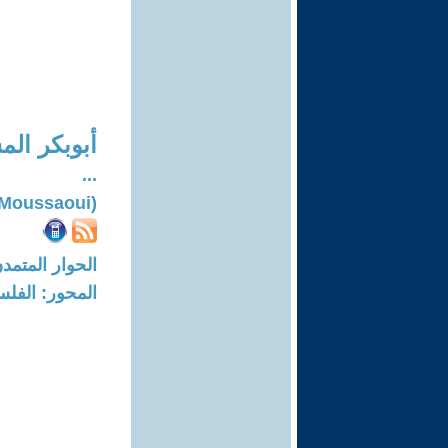
أبوبكر ال
...
(Aboubakr El Moussaoui)
الحوار المتمدن-العدد: 7807 - 23
المحور: الفلس