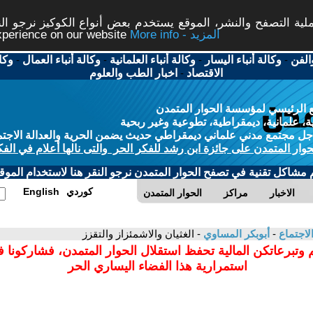
ة التصفح والنشر، الموقع يستخدم بعض أنواع الكوكيز نرجو النق
More info - المزيد
experience on our website
الفن
-
وكالة أنباء اليسار
-
وكالة أنباء العلمانية
-
وكالة أنباء العمال
-
وكا
الاقتصاد
-
اخبار الطب والعلوم
 الرئيسي لمؤسسة الحوار المتمدن
، علمانية، ديمقراطية، تطوعية وغير ربحية
ل مجتمع مدني علماني ديمقراطي حديث يضمن الحرية والعدالة الاجتم
حوار المتمدن على جائزة ابن رشد للفكر الحر والتى نالها أعلام في الفك
م مشاكل تقنية في تصفح الحوار المتمدن نرجو النقر هنا لاستخدام الموقع
كوردي
English
الاخبار
مراكز
الحوار المتمدن
لاجتماع
-
أبوبكر المساوي
- الغثيان والاشمئزاز والتقزز
 وتبرعاتكن المالية تحفظ استقلال الحوار المتمدن، فشاركونا 
استمرارية هذا الفضاء اليساري الحر