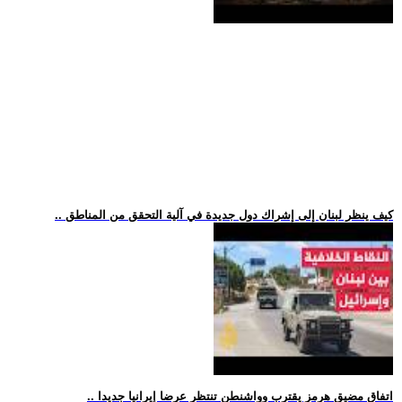
.. كيف ينظر لبنان إلى إشراك دول جديدة في آلية التحقق من المناطق
.. اتفاق مضيق هرمز يقترب وواشنطن تنتظر عرضا إيرانيا جديدا