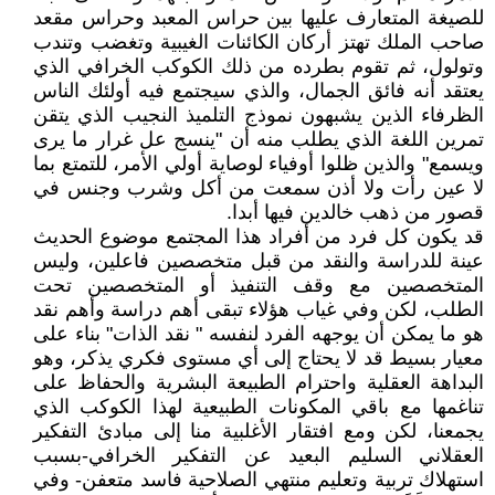
للصيغة المتعارف عليها بين حراس المعبد وحراس مقعد
صاحب الملك تهتز أركان الكائنات الغيبية وتغضب وتندب
وتولول، ثم تقوم بطرده من ذلك الكوكب الخرافي الذي
يعتقد أنه فائق الجمال، والذي سيجتمع فيه أولئك الناس
الظرفاء الذين يشبهون نموذج التلميذ النجيب الذي يتقن
تمرين اللغة الذي يطلب منه أن "ينسج عل غرار ما يرى
ويسمع" والذين ظلوا أوفياء لوصاية أولي الأمر، للتمتع بما
لا عين رأت ولا أذن سمعت من أكل وشرب وجنس في
قصور من ذهب خالدين فيها أبدا.
قد يكون كل فرد من أفراد هذا المجتمع موضوع الحديث
عينة للدراسة والنقد من قبل متخصصين فاعلين، وليس
المتخصصين مع وقف التنفيذ أو المتخصصين تحت
الطلب، لكن وفي غياب هؤلاء تبقى أهم دراسة وأهم نقد
هو ما يمكن أن يوجهه الفرد لنفسه " نقد الذات" بناء على
معيار بسيط قد لا يحتاج إلى أي مستوى فكري يذكر، وهو
البداهة العقلية واحترام الطبيعة البشرية والحفاظ على
تناغمها مع باقي المكونات الطبيعية لهذا الكوكب الذي
يجمعنا، لكن ومع افتقار الأغلبية منا إلى مبادئ التفكير
العقلاني السليم البعيد عن التفكير الخرافي-بسبب
استهلاك تربية وتعليم منتهي الصلاحية فاسد متعفن- وفي