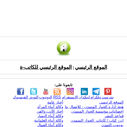
الموقع الرئيسي
الموقع الرئيسي للكاتب-ة
|
تابعونا على:
بنترست
تيلكرام
لينكدإن
الانستغرام
RSS
اليوتيوب
التويتر
الفيسبوك
الموقع الرئيسي
أخبار عامة
هيئة ادارة الحوار المتمدن - للإتصال بنا
وكالة أنباء المرأة
إحصائيات مؤسسة الحوار المتمدن
اخبار الأدب والفن
قواعد النشر
وكالة أنباء اليسار
ابرز كتاب / كاتبات الحوار المتمدن
وكالة أنباء العلمانية
يوتيوب التمدن
وكالة أنباء العمال