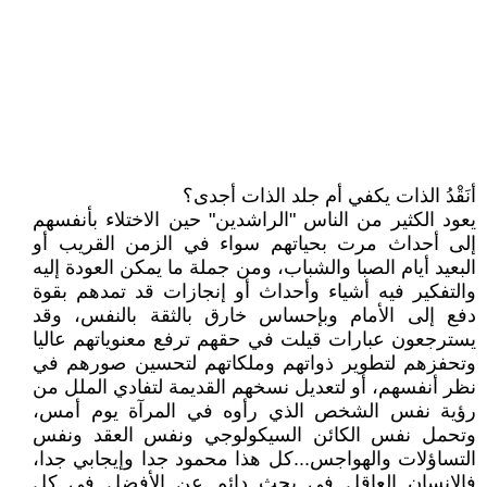
أنَقْدُ الذات يكفي أم جلد الذات أجدى؟
يعود الكثير من الناس "الراشدين" حين الاختلاء بأنفسهم
إلى أحداث مرت بحياتهم سواء في الزمن القريب أو
البعيد أيام الصبا والشباب، ومن جملة ما يمكن العودة إليه
والتفكير فيه أشياء وأحداث أو إنجازات قد تمدهم بقوة
دفع إلى الأمام وبإحساس خارق بالثقة بالنفس، وقد
يسترجعون عبارات قيلت في حقهم ترفع معنوياتهم عاليا
وتحفزهم لتطوير ذواتهم وملكاتهم لتحسين صورهم في
نظر أنفسهم، أو لتعديل نسخهم القديمة لتفادي الملل من
رؤية نفس الشخص الذي رأوه في المرآة يوم أمس،
وتحمل نفس الكائن السيكولوجي ونفس العقد ونفس
التساؤلات والهواجس...كل هذا محمود جدا وإيجابي جدا،
فالإنسان العاقل في بحث دائم عن الأفضل في كل