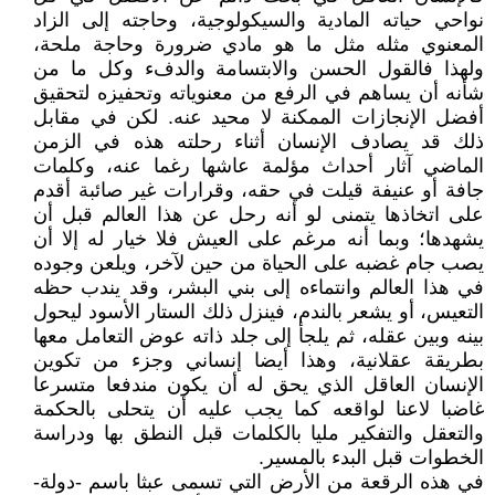
نواحي حياته المادية والسيكولوجية، وحاجته إلى الزاد
المعنوي مثله مثل ما هو مادي ضرورة وحاجة ملحة،
ولهذا فالقول الحسن والابتسامة والدفء وكل ما من
شأنه أن يساهم في الرفع من معنوياته وتحفيزه لتحقيق
أفضل الإنجازات الممكنة لا محيد عنه. لكن في مقابل
ذلك قد يصادف الإنسان أثناء رحلته هذه في الزمن
الماضي آثار أحداث مؤلمة عاشها رغما عنه، وكلمات
جافة أو عنيفة قيلت في حقه، وقرارات غير صائبة أقدم
على اتخاذها يتمنى لو أنه رحل عن هذا العالم قبل أن
يشهدها؛ وبما أنه مرغم على العيش فلا خيار له إلا أن
يصب جام غضبه على الحياة من حين لآخر، ويلعن وجوده
في هذا العالم وانتماءه إلى بني البشر، وقد يندب حظه
التعيس، أو يشعر بالندم، فينزل ذلك الستار الأسود ليحول
بينه وبين عقله، ثم يلجأ إلى جلد ذاته عوض التعامل معها
بطريقة عقلانية، وهذا أيضا إنساني وجزء من تكوين
الإنسان العاقل الذي يحق له أن يكون مندفعا متسرعا
غاضبا لاعنا لواقعه كما يجب عليه أن يتحلى بالحكمة
والتعقل والتفكير مليا بالكلمات قبل النطق بها ودراسة
الخطوات قبل البدء بالمسير.
في هذه الرقعة من الأرض التي تسمى عبثا باسم -دولة-