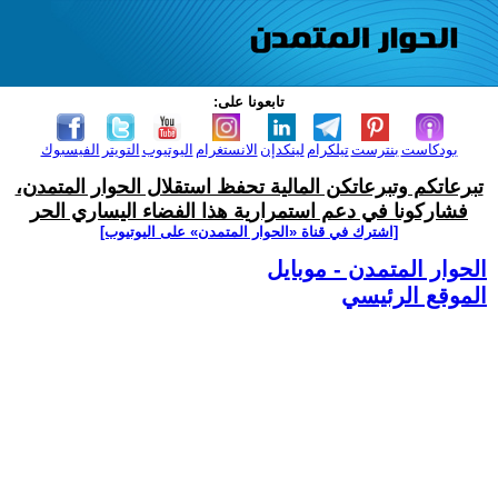
تابعونا على:
بودكاست
بنترست
تيلكرام
لينكدإن
الانستغرام
اليوتيوب
التويتر
الفيسبوك
تبرعاتكم وتبرعاتكن المالية تحفظ استقلال الحوار المتمدن،
فشاركونا في دعم استمرارية هذا الفضاء اليساري الحر
[اشترك في قناة ‫«الحوار المتمدن» على اليوتيوب]
الحوار المتمدن - موبايل
الموقع الرئيسي