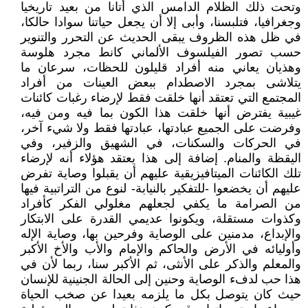
وتحت ذلك الظلام الدامس الذي أتانا من بعيد تاريخيا
وجغرافيا، فتلبسنا، وأبى إلا أن يجعل حياتنا سوادا حالكا،
في ظل هذه الظروف يبقى الحديث عن التحرر والتنوير
حسب تصور الفيلسوف الألماني كانط مجرد هلوسة
وهذيان يعاني منه أفراد قليلون للحظات، سرعان ما
يتلاشى بمجرد الاصطدام ببعض العينات من أفراد
المجتمع التي تعتقد أنها خلقت فقط لإرضاء رغبات كائنات
غيبية يفترض أنها خلقت هذا الكون بما فيه ومن فيه،
وفرضت على الجميع عبادتها، عبادتها فقط ولا شيء آخر،
في الحركات والسكنات، في الشهيق والزفير، وفي
اليقظة والمنام. إضافة إلى هذا يعتقد هؤلاء أنه لإرضاء
تلك الكائنات الميتافيزيقية عليهم أن يقبلوا وصاية تفرض
عليهم أن يخضعوا -للتفكير بالنيابة- لنوع من التراتبية فيها
من الصرامة ما يكفي لجعلهم مغلولي الفكر كأفراد
وكذوات مستقلة، ويكونوا عديمي القدرة على الابتكار
والإبداع، مدمنين على الوصاية وفرحين بها، وصاية الإله
وأوليائه في الأرض والحاكم والإمام والأب والأخ الأكبر
والمعلم والذكر على الأنثى، ثم الأكبر سنا، ربما لأن في
هذا حب لدفء الوصاية وحنين إلى الحالة الجنينية للإنسان
حيث كان يتوصل بكل ما يلزمه بعيدا عن صخب الحياة