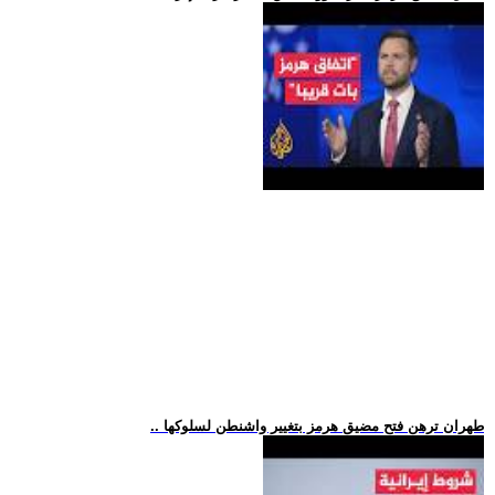
.. طهران ترهن فتح مضيق هرمز بتغيير واشنطن لسلوكها