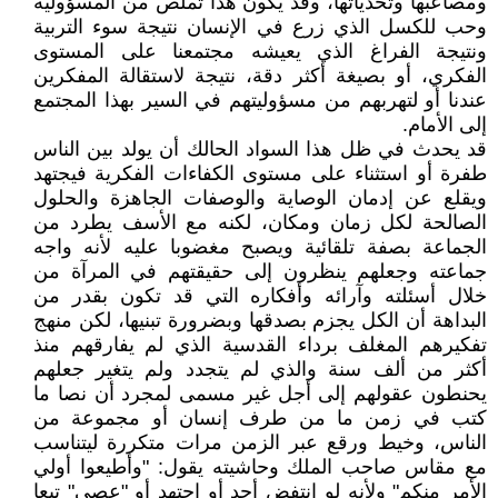
ومصاعبها وتحدياتها، وقد يكون هذا تملص من المسؤولية
وحب للكسل الذي زرع في الإنسان نتيجة سوء التربية
ونتيجة الفراغ الذي يعيشه مجتمعنا على المستوى
الفكري، أو بصيغة أكثر دقة، نتيجة لاستقالة المفكرين
عندنا أو لتهربهم من مسؤوليتهم في السير بهذا المجتمع
إلى الأمام.
قد يحدث في ظل هذا السواد الحالك أن يولد بين الناس
طفرة أو استثناء على مستوى الكفاءات الفكرية فيجتهد
ويقلع عن إدمان الوصاية والوصفات الجاهزة والحلول
الصالحة لكل زمان ومكان، لكنه مع الأسف يطرد من
الجماعة بصفة تلقائية ويصبح مغضوبا عليه لأنه واجه
جماعته وجعلهم ينظرون إلى حقيقتهم في المرآة من
خلال أسئلته وآرائه وأفكاره التي قد تكون بقدر من
البداهة أن الكل يجزم بصدقها وبضرورة تبنيها، لكن منهج
تفكيرهم المغلف برداء القدسية الذي لم يفارقهم منذ
أكثر من ألف سنة والذي لم يتجدد ولم يتغير جعلهم
يحنطون عقولهم إلى أجل غير مسمى لمجرد أن نصا ما
كتب في زمن ما من طرف إنسان أو مجموعة من
الناس، وخيط ورقع عبر الزمن مرات متكررة ليتناسب
مع مقاس صاحب الملك وحاشيته يقول: "وأطيعوا أولي
الأمر منكم" ولأنه لو انتفض أحد أو اجتهد أو "عصى" تبعا