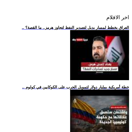
اخر الافلام
.. العراق يخطط لمسار بديل لتصدير النفط لتجاوز هرمز.. ما القصة؟
.. خطة أمريكية بمليار دولار لتمويل الحرب على الكوكايين في كولوم