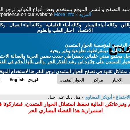
ة التصفح والنشر، الموقع يستخدم بعض أنواع الكوكيز نرجو النق
More info - المزيد
experience on our website
الفن
-
وكالة أنباء اليسار
-
وكالة أنباء العلمانية
-
وكالة أنباء العمال
-
وكا
الاقتصاد
-
اخبار الطب والعلوم
 الرئيسي لمؤسسة الحوار المتمدن
، علمانية، ديمقراطية، تطوعية وغير ربحية
ل مجتمع مدني علماني ديمقراطي حديث يضمن الحرية والعدالة الاجتم
حوار المتمدن على جائزة ابن رشد للفكر الحر والتى نالها أعلام في الفك
م مشاكل تقنية في تصفح الحوار المتمدن نرجو النقر هنا لاستخدام الموقع
كوردي
English
الاخبار
مراكز
الحوار المتمدن
لاجتماع
-
أبوبكر المساوي
- مثل ديك على حبل
 وتبرعاتكن المالية تحفظ استقلال الحوار المتمدن، فشاركونا 
استمرارية هذا الفضاء اليساري الحر