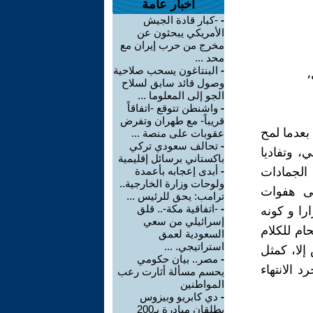
أخبار عامة
-
-كبار قادة الجيش
الأمريكي يبحثون عن
مخرج من حرب إيران مع
محد ...
-
البنتاغون يسحب صلاحية
،
وصول قائد سابق لسلاح
الجو إلى المعلوما ...
-
واشنطن تتوقع -اتفاقاً
قريباً- مع طهران وتفرض
بعدما لمح
عقوبات على منصة ...
-
تحالف سعودي تركي
 وتفاديا
باكستاني برسائل إقليمية
الجمادات
-
أبدى إعجابه بأعمدة
ولوحات وزارة الخارجية..
لى هفوات
ترامب: يحق للرئيس ...
-
-اتفاقية مكة-.. قلق
ارا و كونه
إسرائيلي من سعي
ام للكلام
السعودية لعمق
استراتيجي. ...
لا، كمثل
-
مصر.. بيان حكومي
 الانتهاء
يحسم مسألة أثارت رعب
المواطنين
-
دي كابريو وبيزوس
يطلقان مبادرة بـ200