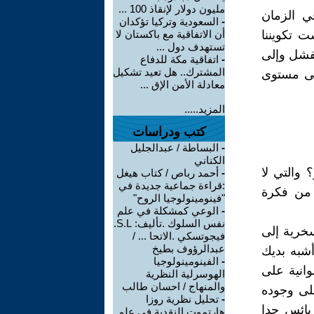
مليون دولار لإنقاذ 100 ...
ي الزمان
-
السعودية وتركيا تؤكدان
ت تكويننا
أن الاتفاقية مع باكستان لا
تستهدف دول ...
لفشل وإلى
-
اتفاقية مكة للدفاع
المشترك.. هل تعيد تشكيل
لى مستوى
معادلة الأمن الإق ...
المزيد.....
كتب ودراسات
-
البساطة / عبدالجليل
الكناني
 والتي لا
-
أحمد رباص / كتاب هيغل
:قراءة جماعية جديدة في
 من فكرة
"فينومينولوجيا الروح"
-
الوعي كمشكلة في علم
نفس السلوك .تأليف: S.L.
سخرية إلى
فيجوتسكي .الاتحا ... /
عبدالرؤوف بطيخ
شبه بديك
-
الفينومينولوجيا
وانية على
الهوسرلية النظرية
والمنهاج / احسان طالب
لى وجوده
-
تحليل نظرية روزا
يائس جدا
هارتموت النقدية في علم