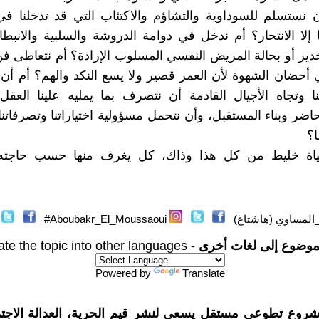
نستسلم للسوداوية والتشاؤم والاكتئاب التي قد تدخلنا في
إلا الانتحار؟ أم ندخل في دوامة الدروشة والسلبية والانبطا
دير أو بحالة المريض النفسي المسلوب الإرادة؟ أم نتعاطى فن ا
أحضان الشهوة لأن العمر قصير ولا يسع النكد والهم؟ أم أن 
ا وتجاه الأجيال القادمة أن نتصرف بما يمليه علينا العق
اضر وبناء المستقبل، وأن نتحمل مسؤولية اختياراتنا وتصرفاتنا
ا؟
ياة خليط من كل هذا وذاك، كل يغرف منها حسب حاجته
_المساوي (هاشتاغ)
Aboubakr_El_Moussaoui#
موضوع إلى لغات أخرى -
ate the topic into other languages
Powered by
Translate
شروع تطوعي مستقل يسعى لنشر قيم الحرية، العدالة الاجتم