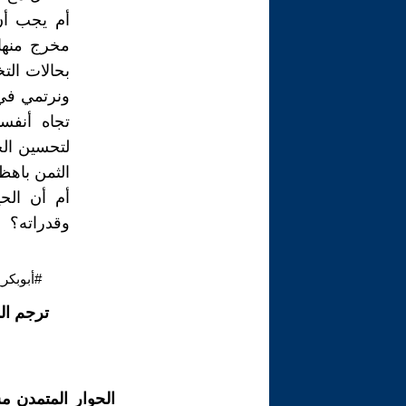
أم يجب أن 
مخرج منها 
بحالات التخ
ونرتمي في 
تجاه أنفسن
لتحسين الح
الثمن باهظ
أم أن الح
وقدراته؟
#أبوبكر
ترجم ال
الحوار المتمدن م