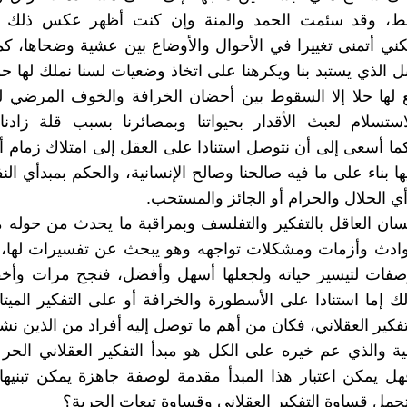
 وقد سئمت الحمد والمنة وإن كنت أظهر عكس ذلك بين
كني أتمنى تغييرا في الأحوال والأوضاع بين عشية وضحاها، كم
 الذي يستبد بنا ويكرهنا على اتخاذ وضعيات لسنا نملك لها حول
 لها حلا إلا السقوط بين أحضان الخرافة والخوف المرضي لت
استسلام لعبث الأقدار بحيواتنا وبمصائرنا بسبب قلة زادن
ما أسعى إلى أن نتوصل استنادا على العقل إلى امتلاك زمام أم
ا بناء على ما فيه صالحنا وصالح الإنسانية، والحكم بمبدأي الن
ي الحلال والحرام أو الجائز والمستحب.
إنسان العاقل بالتفكير والتفلسف وبمراقبة ما يحدث من حوله
وادث وأزمات ومشكلات تواجهه وهو يبحث عن تفسيرات لها، 
صفات لتيسير حياته ولجعلها أسهل وأفضل، فنجح مرات وأخ
ك إما استنادا على الأسطورة والخرافة أو على التفكير الميتا
لتفكير العقلاني، فكان من أهم ما توصل إليه أفراد من الذين ن
ية والذي عم خيره على الكل هو مبدأ التفكير العقلاني الحر 
هل يمكن اعتبار هذا المبدأ مقدمة لوصفة جاهزة يمكن تبنيها ل
مل قساوة التفكير العقلاني وقساوة تبعات الحرية؟