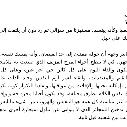
:
عليا وكأنه يبتسم، مستهزئا من سؤالي ثم رد دون أن يلتفت إلي
ديك على حبل.
ابير وجهه أن جوفه ممتلئ إلى حد الفيضان، وأنه يمسك نفسه، 
ي، كي لا يلطخ أجواء المرح المزيف الذي صبغت به ملامحي،
شكوى وإلقاء اللوم على كل كائن حي آخر غيره وعلى كل 
والقيم والمعتقدات، واتقاء لشر لوم النفس وجلد الذات ع
بإمكانه تجنبها والإفلات من عواقبها، وتفاديا للتكرار كونه تكر
 لنفس الكلام بطرق مختلفة، وقد يكون أحيانا مجرد حشو وإقح
 غير مناسبة كل همه هو التنفيس والهروب من شيء ما ليس إ
دخين السجائر الذي لا يتوانى عن تناول سيجارة أخرى بمجرد
ت بين شفتيه قبل ثانية.