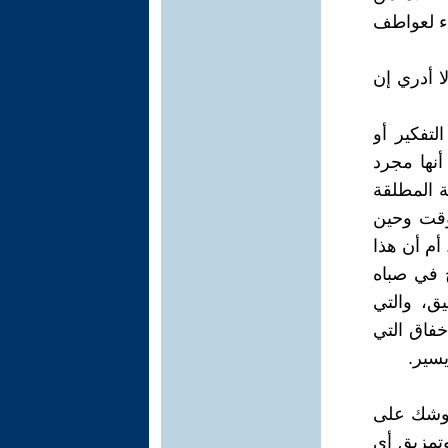
اء لعواطف
ا أدري إن
لتفكير أو
نها مجرد
ة المطلقة
وقت وحين
أم أن هذا
ح في صباه
يق، والتي
فاق التي
يسير.
موشك على
تمزيق أي