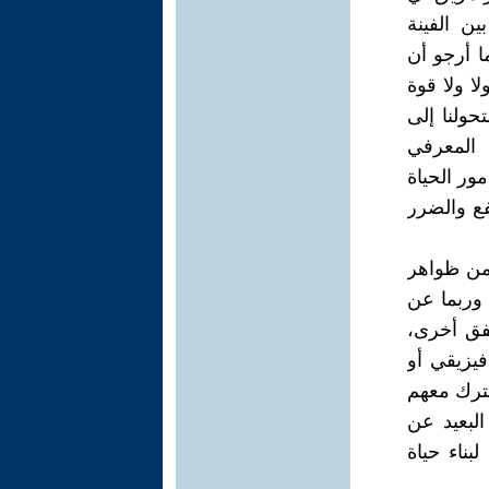
 الفينة
ا أرجو أن
ا ولا قوة
حولنا إلى
ا المعرفي
ور الحياة
فع والضرر
 من ظواهر
وربما عن
فق أخرى،
فيزيقي أو
شترك معهم
البعيد عن
بناء حياة