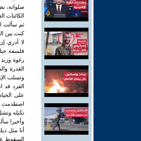
صلواته، نظ
الكائنات الغ
ثم سألت ال
كنت بين ال
لا أدري إن
فلسفة حيا
رغوة وزبد 
القدرة وال
وتسلب الإر
الفرد قد ا
على الحياة
اصطدمت بو
تكبله وتشل
وأخيرا سأل
أنا مثل د
السقوط عل