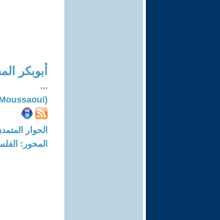
أبوبكر ال
...
(Aboubakr El Moussaoui)
الحوار المتمدن-العدد: 7817 - 23
المحور: الفلس