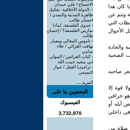
الاجتماع / علي حمدان
ا كان هذا
-
-الدولة الأخلاقية- تفكيك
ة وتنم عن
ظاهرة المدنية والتمدن /
احسان طالب
ظات التي
-
جدوى الفلسفة، لماذا
ل الأحوال
نمارس الفلسفة؟ / إحسان
طالب
-
ناموس المعالي ومعيار
تهافت الغزالي / علاء
ة والجادة
سامي
ب الضحية
-
كتاب العرائس / المولى
ابي سعيد حبيب الله
-
تراجيديا العقل / عمار
عر صاحبه
التميمي
المزيد.....
ا قوة إلا
المعجبين بنا على
 هو خرافي
الفيسبوك
 أبله أو
في داخلي
3,732,970
 صلاة من