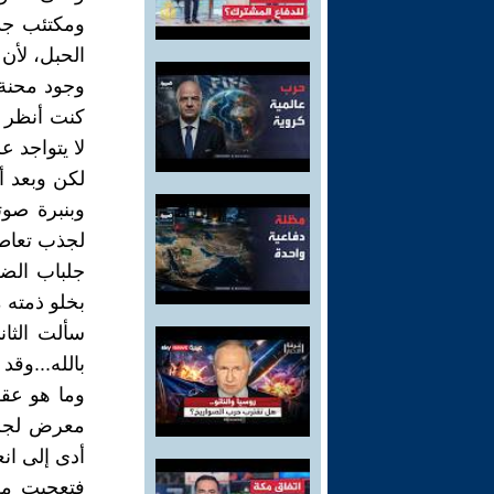
ومكتئب جدا
الحبل، لأن
وجود محنة 
كنت أنظر ف
لا يتواجد ع
لكن وبعد أ
وبنبرة صو
لجذب تعاطف
جلباب الضح
بخلو ذمته 
سألت الثان
بالله...وق
وما هو عقل
معرض لجرع
أدى إلى انع
فتعجبت من