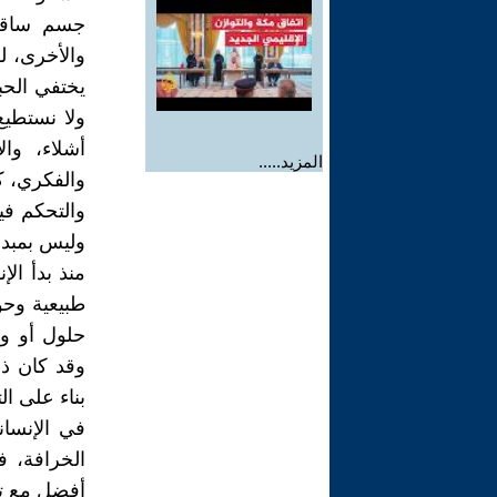
جسم ساقط،
والأخرى، ل
يختفي الحبل
ولا نستطيع
أشلاء، وال
المزيد.....
والفكري، ك
والتحكم فيه
وليس بمبدأ
منذ بدأ ال
طبيعية وح
حلول أو و
وقد كان ذل
بناء على ا
في الإنسان
الخرافة، ف
أفضل مع تح