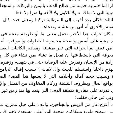
را لما ختم به حديثه من صالح الدعاء باليمن والبركات واستجد
يبية التي لا تملك له ولا للكون ولا لأنفسها ضرا ولا نفعا.
ثالث فكان رده أقرب إلى السريالية تركيبا ومعنى حيث قال: ل
فينة والأخرى أم أني بين عشية وضحاها.
 كان جواب هذا الأخير يحمل معنى ما أو طريقة معينة في ا
ة مبنية على أسس واضحة محسوبة الخطوات والعواقب، أم أ
من فيض يم الخرافة التي تقر بمشيئة ومقادير الكائنات الغيبي
معرفة التي باستطاعتها أن تفعل ما تشاء بمن تشاء في كل 
ادة من الإنسان وتفرض عليه الوصاية حتى في شهيقه وزفيره. 
نهزم داخليا واستسلم للعبث وال"لامعنى" بسبب إقباله الجام
 وبسبب حجم آماله وأحلامه التي لا يسعها هذا الفضاء الض
اقع الحال وبظروف التنشئة وركام المخاوف من الفشل والإخ
 قدرته على مغادرة منطقة الدفء التي ينعم بها منذ زمن غير 
وني عن حالي فقلت:
يك أعرج عار من الريش والجناحين، واقف على حبل ممزق، 
ى سطح مليء بسكاكين متجهة إلى أعلى مستعدة لاختراق و