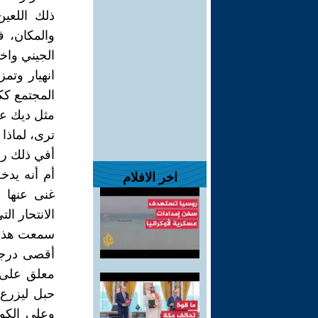
ذلك اللعي
والمكان، ف
الجيني واخ
انهيار وت
المجتمع كك
مثل ديك عل
ترى، لماذا
أفي ذلك رس
أم أنه يدخ
اخر الافلام
غنى عنها 
الانتحار ال
سمعت هذا ا
أقصى درجات
معلق على ح
حبل ليزرع 
وعلى الكون