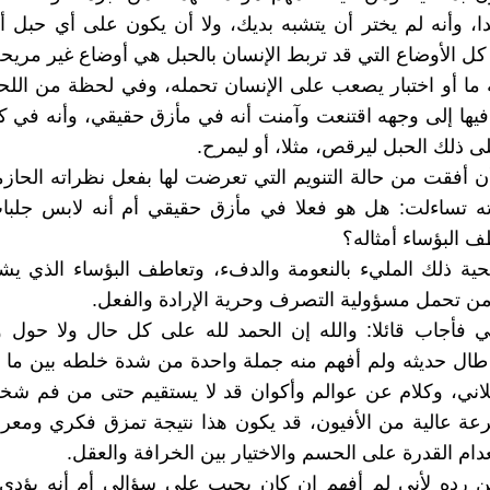
، وأنه لم يختر أن يتشبه بديك، ولا أن يكون على أي حبل أي
 كل الأوضاع التي قد تربط الإنسان بالحبل هي أوضاع غير مريح
ما أو اختبار يصعب على الإنسان تحمله، وفي لحظة من اللح
يها إلى وجهه اقتنعت وآمنت أنه في مأزق حقيقي، وأنه في ك
لى ذلك الحبل ليرقص، مثلا، أو ليمرح.
ن أفقت من حالة التنويم التي تعرضت لها بفعل نظراته الحازم
ته تساءلت: هل هو فعلا في مأزق حقيقي أم أنه لابس جلبا
 البؤساء أمثاله؟
ية ذلك المليء بالنعومة والدفء، وتعاطف البؤساء الذي يش
من تحمل مسؤولية التصرف وحرية الإرادة والفعل.
ي فأجاب قائلا: والله إن الحمد لله على كل حال ولا حول ول
د طال حديثه ولم أفهم منه جملة واحدة من شدة خلطه بين ما
اني، وكلام عن عوالم وأكوان قد لا يستقيم حتى من فم شخص
ة عالية من الأفيون، قد يكون هذا نتيجة تمزق فكري ومعر
دام القدرة على الحسم والاختيار بين الخرافة والعقل.
 رده لأني لم أفهم إن كان يجيب على سؤالي أم أنه يؤدي