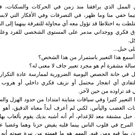
ن الممل الذي يرافقنا منذ زمن في الحركات والسكنات، ف
يما خفي منا وما ظهر، في التصرفات وفي الأفكار التي لابس
تلطت به اختلاطا قد تؤول معه أي محاولة للتفرقة بينهما إلى ا
مزق فكري ووجداني مدمر على المستوى الشخصي للفرد وع
ل.
ى حبل...
 أسمع هذا التعبير باستمرار من هذا الشخص؟
الة مشفرة أم هو مجرد تعبير جاف لا معنى له؟
ل في خانة الحصص اليومية الضرورية لممارسة عادة التكرار؟
لتفادي أي انفجار محتمل أو نزيف فكري داخلي أو هروب
تي قد تراوده من حين لآخر.
لتعبير كثيرا وفي سياقات متباينة امتدادا من حدود الهزل وال
 الغضب واليأس، لكني لم أعرف أبداً معناه الدقيق، أهو أ
بل مشنقة معد للإعدام، أم أنه أشبه بديك يقوم بألعاب بهل
المرح في قلوب الناس بينما قلبه يفيض حزنا وهما وغضبا ع
 بما فيه ومن فيه. المهم هو ما فهمته من نبرة صوته أنه 