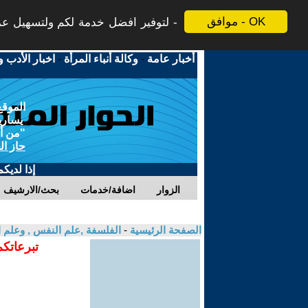
موافق - OK
لتوفير افضل خدمة لكم ولتسهيل عملي
أخبار عامة
-
وكالة أنباء المرأة
-
اخبار الأدب و
الموقع
يسارية
"من أج
حاز ال
إذا لديك
الزوار
اضافة/خدمات
بحث/الارشيف
الصفحة الرئيسية
-
الفلسفة ,علم النفس , وعلم ا
تبرعاتكم