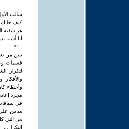
سألت الأول
كيف حالك؟
هز شفته ال
أنا أشبه ب
...!!!
تبين من تع
قسمات وجه
لتكرار ال
والأفكار 
وأخطاء كان 
مجرد إعادة
في سياقات
مدمن على ت
من التي كان
التكرار...