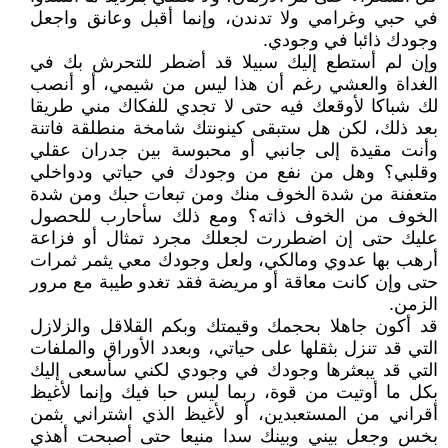
في حبي وغرامي ولا تدندن، وإنما أقبل وعانق واجعل
وجودك ذائبا في وجودي.
وإن لم أستطع إليك سبيلا قد أضطر للتحرش بك في
الغداة والعشي رغم أن هذا ليس من شيمي، أو أنصب
لك شباكا لأوقعك فيه حتى لا تجدي للفكاك مني طريقا
بعد ذلك، لكن هل ستبقى كينونتك شامخة منطلقة فاتنة
وأنت مقيدة إلى جانبي أو محبوسة بين جدران عقلي
وقلبي؟ وهل من نفع من وجودك في حياتي ودواخلي
متعفنة من شدة الخوف منك ومن تبعات حبك ومن شدة
الخوف من الخوف ذاته؟ ومع ذلك سأحارب للحصول
عليك حتى إن اضطررت لجعلك مجرد تمثال أو فزاعة
أرهب بها عدوي ومالكي، ولعل وجودك معي يثمر ثمرات
حتى وإن كانت معاقة أو مريضة فقد تغدو طيبة مع مرور
الزمن.
قد أكون جاهلا بحجمك وقيمتك وبكم القلاقل والزلازل
التي قد تنزل بثقلها على حياتي، وبعدد الأوراق والملفات
التي قد يبعثرها وجودك في وجودي لكني سأسعى إليك
بكل ما أوتيت من قوة، ربما ليس حبا فيك وإنما لأغيظ
أقراني من المستعبدين، أو لأغيظ الذي اشتراني بثمن
بخس وجعل بيني وبينك سدا منيعا حتى أصبحت أهذي