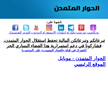
تابعونا على:
بودكاست
بنترست
تيلكرام
لينكدإن
الانستغرام
اليوتيوب
التويتر
الفيسبوك
تبرعاتكم وتبرعاتكن المالية تحفظ استقلال الحوار المتمدن،
فشاركونا في دعم استمرارية هذا الفضاء اليساري الحر
[اشترك في قناة ‫«الحوار المتمدن» على اليوتيوب]
الحوار المتمدن - موبايل
الموقع الرئيسي