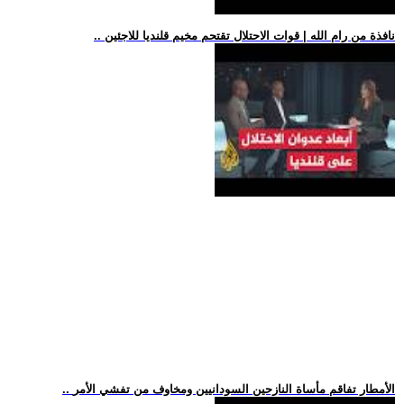
.. نافذة من رام الله | قوات الاحتلال تقتحم مخيم قلنديا للاجئين
.. الأمطار تفاقم مأساة النازحين السودانيين ومخاوف من تفشي الأمر