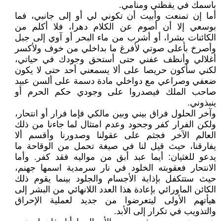
باسمك في يقظتي ومنامي.
أما إن تمنعت وأبيت أن تكوني لي أو إلى جانبي، فما
بوسعي إلا أن أصوم عن الكلام دهرا، فلا أكلم من
الكائنات بشرا، أو أشرب من ماء البحر أو آوي إلى جبل
وأصرخ بأعلى صوتي لأفرغ ما بداخلي من خوف ولأكسر
أغلالي وأنظف عفني حتى أستحق وجودك في حياتي،
لكني سأكون حريصا على ألا يسمعني أحد حتى لا يكون
ضعفي وصراعي مع دواخلي مادة دسمة على ألسن عبيد
صاحب الملك فيصدروا على وجودي حكم الحرم أو
ينبذوني.
وآخر الحلول فراق بيني وبين مالكي فإما فرار أو انتحار،
ولكن الفرار كفر وجحود وعدم امتثال لما جاءنا من ذلك
العالم الآخر فجثم على عقولنا وصدورنا وأقسم ألا
يفارقنا، حيث قيل لنا في صيغة تحمل من الوقاحة ما
يدعو للغثيان: أيما عبد أبق من مواليه فقد كفر. وأما
الانتحار فعقوبته الخلود في نار سرمدية اسمها جهنم،
حيث ستتكفل بإذابة الأجسام والجلود بينما يقوم ذلك
الكائن الماورائي بإعادة هذا العدد اللانهائي من البشر إلى
هيأتهم الأولى ليتعرضوا من جديد لعملية الإحراق
والتذويب في تكرار إلى الأبد.