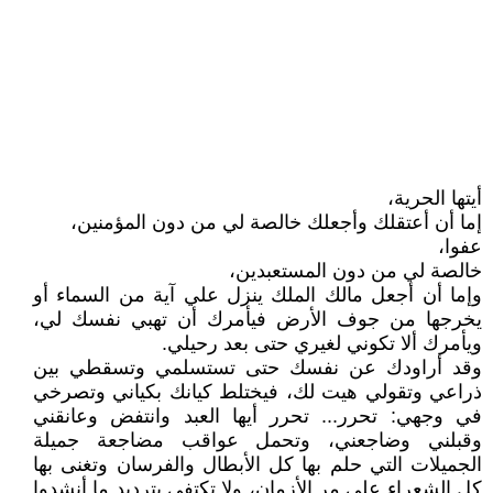
أيتها الحرية،
إما أن أعتقلك وأجعلك خالصة لي من دون المؤمنين،
عفوا،
خالصة لي من دون المستعبدين،
وإما أن أجعل مالك الملك ينزل علي آية من السماء أو
يخرجها من جوف الأرض فيأمرك أن تهبي نفسك لي،
ويأمرك ألا تكوني لغيري حتى بعد رحيلي.
وقد أراودك عن نفسك حتى تستسلمي وتسقطي بين
ذراعي وتقولي هيت لك، فيختلط كيانك بكياني وتصرخي
في وجهي: تحرر... تحرر أيها العبد وانتفض وعانقني
وقبلني وضاجعني، وتحمل عواقب مضاجعة جميلة
الجميلات التي حلم بها كل الأبطال والفرسان وتغنى بها
كل الشعراء على مر الأزمان، ولا تكتفي بترديد ما أنشدوا