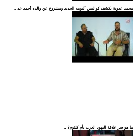
.. محمد عدوية يكشف كواليس ألبومه الجديد ومشروع عن والده أحمد عد
.. ما هو سر علاقة اليهود العرب بأم كلثوم؟