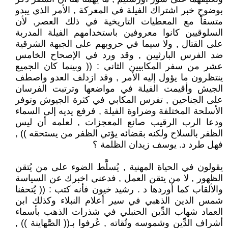
بوضوح خبر اشتراك الفيلة في المعركة , الأمر الذي يبدو
متسقاً مع المعطيات التاريخية في ذلك العصر, لأن
السلوقيين كانوا معروفين باستخدامهم الفيلة المدربة
على القتال , ولا سيما في حروبهم على الجبهة الشرقية
ضد الفرس البارثيين , وقد ورد في الإصحاح الخامس
عشر من سفر المكابيين الثاني : (( وبينما كان الجميع
ينتظرون ما يؤول إليه الأمر , وقد ازدلف العدو واصطف
الجيش وأقيمت الفيلة في مواضعها وترتبت الفرسان
على الجناحين , تفرس المكابي في كثرة الجيوش وتوفر
الأسلحة المختلفة وضراوة الفيلة , فرفع يديه إلى السماء
ودعا الرب الرقيب صانع المعجزات , لعلمه أن ليس
الظفر بالسلاح ولكنه بقضائه يؤتي الظفر من يستحقه )) ,
فهل طرد د. يوسف زيدان الظلمة ؟
يقولون في الحياة المهنية , يُسلَّط الضوء على من يُتقن
الظهور , لا من يتقن العمل , فدعني اخبرك عن السياسة
والألقاب كما أوردها د . رشيد خيون فأنه كتب : (( يُتحفنا
شمس الدين الذهبي في سير أعلام النبلاء وكذلك ابن
العماد شهاب الدِّين الحنبلي في شذرات الذهب بأسماء
أشراف الدِّين وشموسه وتُقاته , عُرفوا بـ(( الصَّهاينة )) ,