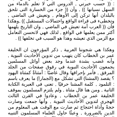
: (( حسب خبرتي , الدروس التي لا تعلم بالدماء من
السهل نسيانها )) , وأن (( جزء من الخسارة التى تلحق
بالبلدان أنها تركن إلى الأوهام , وتعيش فى الماضى ,
وتخطىء فى قراءة الواقع واحتمالات المستقبل )) ,وهكذا
فأن (( العرب أمة تعيش في الماضي , وان التاريخ يلهمها
أكثر ممن يعلمها في الواقع , لذلك فهي لاتحسن التعامل
مع الزمن الذي تعيشه وهذا هو السبب في تخلفها )) .
وهكذا هي شجوننا العربية , ذكر المؤرخون ان الخليفة
عمر بن الخطاب كان يتهيب من تدوين الأحاديث النبوية ,
وأنه غضب بشدة عندما وجد بعض أوائل المسلمين
يجمعون الأحاديث النبوية في رقوق صفحات من الجلد
المرقق , فأمر بإحراقها وقال غاضبًا : أمثناةٌ كمثناة اليهود
؟ يقصد (المشنا) التي تشكل مع (الجمارا) ما يعرف باسم
: التلمود , كلمة المشنا حرفيًا , تعنى فى العبرية الكتابة
الثانية , ومن هنا قال مثناة , ولم يلتزم المسلمون بموقف
الخليفة عمر بن الخطاب , وعادوا في القرن الثالث
الهجرى لتدوين الأحاديث النبوية , وأنها جمعت وصارت
حجةً وأداة احتجاج ثم صارت مع الوقت هى المعلوم من
الدين بالضرورة , وعبثًا حاول العلماء المسلمون التنبيه