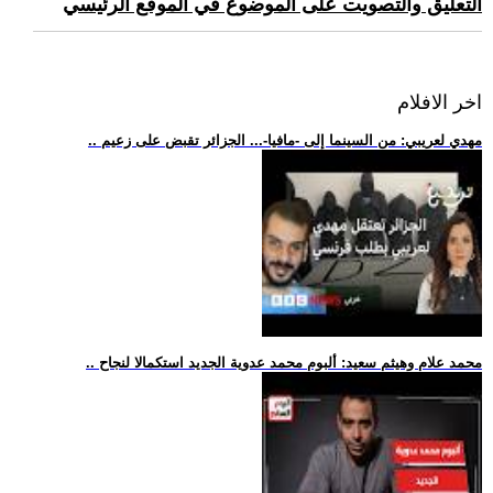
التعليق والتصويت على الموضوع في الموقع الرئيسي
اخر الافلام
.. مهدي لعريبي: من السينما إلى -مافيا-... الجزائر تقبض على زعيم
.. محمد علام وهيثم سعيد: ألبوم محمد عدوية الجديد استكمالا لنجاح