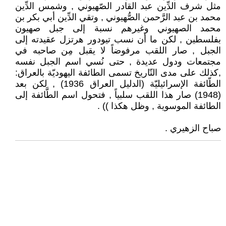
مثل شرف الدِّين عبد القادر الصّهيوني , وشمس الدِّين
محمد بن عبد الرَّحمن الصُّهيوني , وتقي الدِّين أبي بكر بن
محمد الصهيوني وغيرهم نسبة إلى جبل صهيون
بفلسطين , لكن ما أن نسب تيودور هرتزل عقيدته إلى
الجبل , صار اللقب مرفوضاً لا يقبل مِن صاحبه في
مجتمعات ودول عديدة , حتى نُسي اسم الجبل نفسه
,كذلك على مدى التّاريخ تسمى الطائفة اليهوديّة بالعراق:
الطّائفة الإسرائيليّة (الدليل العراق 1936) , لكن بعد
(1948) صار هذا اللقب سلبياً , فتحول اسم الطَّائفة إلى
الطائفة الموسوية , وظل هكذا )) .
صباح الزهيري .