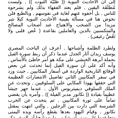
إلى أن الأحاديث النبوية (( ظنّيَّة الثبوت )) , وليست
مُطلَقَة اليقين , فلم يعتد الفقهاء بذلك ولم يشرحوه
للناس , بل أخفوه عنهم لغاية فى نفوسهم , وبالطبع فلن
نخوض هنا في مسألة يقينية الأحاديث النبوية كيلا نثير
مزيدا من الصخب والاهتياج عند أصحاب المصالح
والمتكسبين بالدين والعاملين بقاعدة ( عُض قلبى ولا
تَعُضُّ رغيفى) .
ولطرد الظلمة وأشباحها , أعرف ان الباحث المصري
يوسف زيدان أثار الجدل عندما ذكر أن ربط سورة الفيل
بحملة أبرهة الحبشي على مكة هو أمر خاطئ بالأساس ,
وأنه أكد على أن سورة الفيل إنما تحدثت عن بعض
الوقائع التاريخية الواردة في أسفار المكابيين , حيث ورد
في سفر المكابيين الثاني تفاصيل الانتصارات العظيمة
التي حققها يهوذا المكابي على السلوقيين , وتحدث عن
الملك السلوقي ديميتريوس الأول , عندما جهز جيشاً
عظيماً بقيادة (( نكانور مدبر الفيلة )) , وأمره بأن يقضي
تماماً على ثورة المكابيين , ثم يتحدث عن الحرب
الشرسة التي دارت بين الرجلين , والتي انتهت بمقتل
نكانور , وقيام اليهود بعدها بقطع رأسه ويده اليمنى
وتعليقهما على سور أورشليم , ما يهمنا هنا أن السفر ذكر