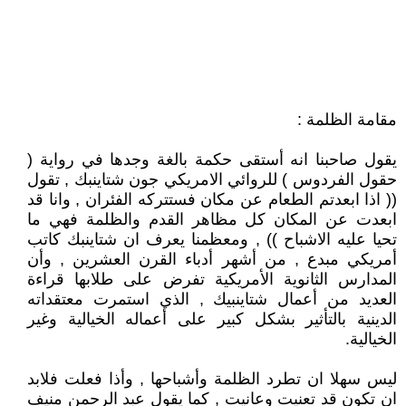
مقامة الظلمة :
يقول صاحبنا انه أستقى حكمة بالغة وجدها في رواية (
حقول الفردوس ) للروائي الامريكي جون شتاينبك , تقول
(( اذا ابعدتم الطعام عن مكان فستتركه الفئران , وانا قد
ابعدت عن المكان كل مظاهر القدم والظلمة فهي ما
تحيا عليه الاشباح )) , ومعظمنا يعرف ان شتاينبك كاتب
أمريكي مبدع , من أشهر أدباء القرن العشرين , وأن
المدارس الثانوية الأمريكية تفرض على طلابها قراءة
العديد من أعمال شتاينبيك , الذي استمرت معتقداته
الدينية بالتأثير بشكل كبير على أعماله الخيالية وغير
الخيالية.
ليس سهلا ان تطرد الظلمة وأشباحها , وأذا فعلت فلابد
ان تكون قد تعنيت وعانيت , كما يقول عبد الرحمن منيف