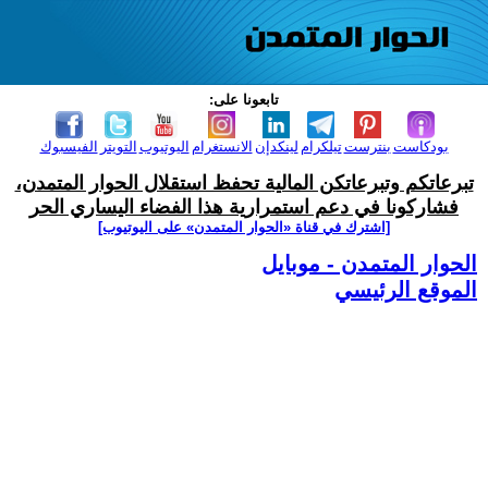
تابعونا على:
بودكاست
بنترست
تيلكرام
لينكدإن
الانستغرام
اليوتيوب
التويتر
الفيسبوك
تبرعاتكم وتبرعاتكن المالية تحفظ استقلال الحوار المتمدن،
فشاركونا في دعم استمرارية هذا الفضاء اليساري الحر
[اشترك في قناة ‫«الحوار المتمدن» على اليوتيوب]
الحوار المتمدن - موبايل
الموقع الرئيسي