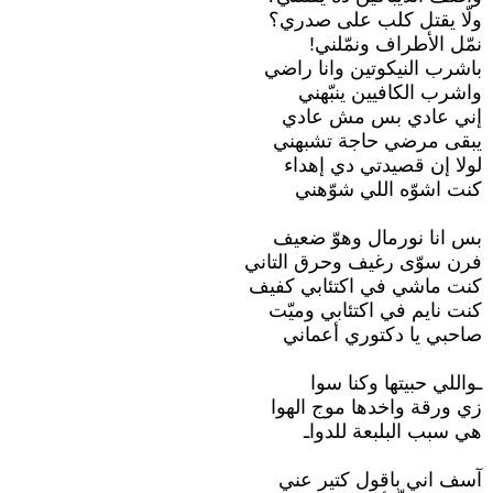
‏ولّا يقتل كلب على صدري؟
‏نمّل الأطراف ونمّلني!
‏باشرب النيكوتين وانا راضي
‏واشرب الكافيين ينبّهني
‏إني عادي بس مش عادي
‏يبقى مرضي حاجة تشبهني
‏لولا إن قصيدتي دي إهداء
‏كنت اشوّه اللي شوّهني
‏بس انا نورمال وهوّ ضعيف
‏فرن سوّى رغيف وحرق التاني
‏كنت ماشي في اكتئابي كفيف
‏كنت نايم في اكتئابي وميّت
‏صاحبي يا دكتوري أعماني
‏ـواللي حبيتها وكنا سوا
‏زي ورقة واخدها موج الهوا
‏هي سبب البلبعة للدواـ
‏آسف اني باقول كتير عني