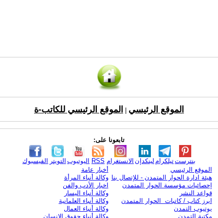
الموقع الرئيسي
الموقع الرئيسي للكاتب-ة
|
تابعونا على:
بنترست
تيلكرام
لينكدإن
الانستغرام
RSS
اليوتيوب
التويتر
الفيسبوك
الموقع الرئيسي
أخبار عامة
هيئة ادارة الحوار المتمدن - للإتصال بنا
وكالة أنباء المرأة
إحصائيات مؤسسة الحوار المتمدن
اخبار الأدب والفن
قواعد النشر
وكالة أنباء اليسار
ابرز كتاب / كاتبات الحوار المتمدن
وكالة أنباء العلمانية
يوتيوب التمدن
وكالة أنباء العمال
مكتبة التمدن
وكالة أنباء حقوق الإنسان