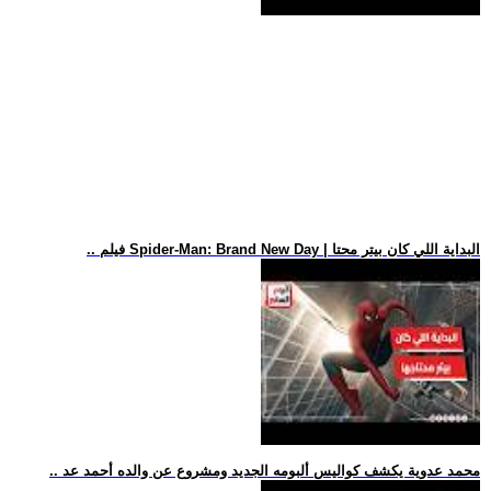
.. فيلم Spider-Man: Brand New Day | البداية اللي كان بيتر محتا
.. محمد عدوية يكشف كواليس ألبومه الجديد ومشروع عن والده أحمد عد