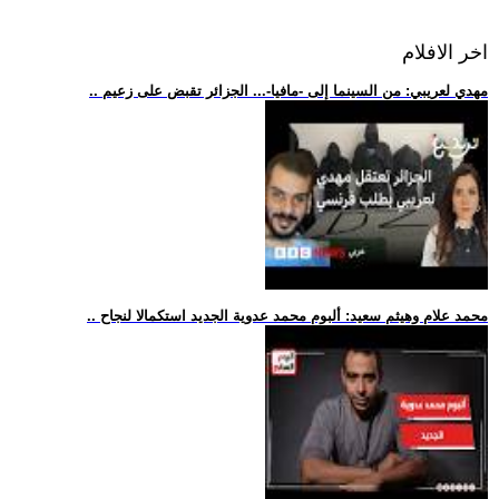
اخر الافلام
.. مهدي لعريبي: من السينما إلى -مافيا-... الجزائر تقبض على زعيم
.. محمد علام وهيثم سعيد: ألبوم محمد عدوية الجديد استكمالا لنجاح