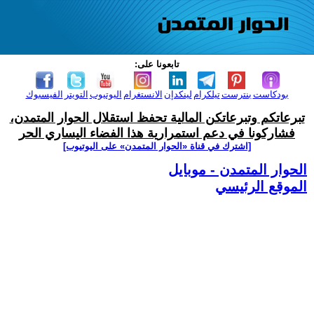
تابعونا على:
بودكاست
بنترست
تيلكرام
لينكدإن
الانستغرام
اليوتيوب
التويتر
الفيسبوك
تبرعاتكم وتبرعاتكن المالية تحفظ استقلال الحوار المتمدن،
فشاركونا في دعم استمرارية هذا الفضاء اليساري الحر
[اشترك في قناة ‫«الحوار المتمدن» على اليوتيوب]
الحوار المتمدن - موبايل
الموقع الرئيسي