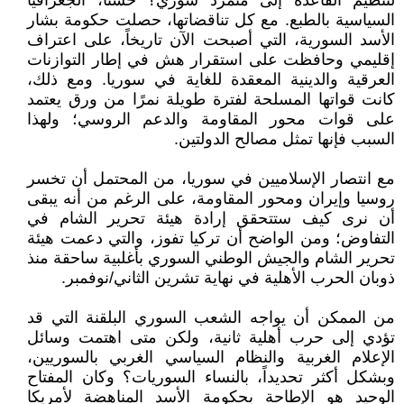
لتنظيم القاعدة إلى متمرد سوري؟ حسنًا، الجغرافيا
السياسية بالطبع. مع كل تناقضاتها، حصلت حكومة بشار
الأسد السورية، التي أصبحت الآن تاريخاً، على اعتراف
إقليمي وحافظت على استقرار هش في إطار التوازنات
العرقية والدينية المعقدة للغاية في سوريا. ومع ذلك،
كانت قواتها المسلحة لفترة طويلة نمرًا من ورق يعتمد
على قوات محور المقاومة والدعم الروسي؛ ولهذا
السبب فإنها تمثل مصالح الدولتين.
مع انتصار الإسلاميين في سوريا، من المحتمل أن تخسر
روسيا وإيران ومحور المقاومة، على الرغم من أنه يبقى
أن نرى كيف ستتحقق إرادة هيئة تحرير الشام في
التفاوض؛ ومن الواضح أن تركيا تفوز، والتي دعمت هيئة
تحرير الشام والجيش الوطني السوري بأغلبية ساحقة منذ
ذوبان الحرب الأهلية في نهاية تشرين الثاني/نوفمبر.
من الممكن أن يواجه الشعب السوري البلقنة التي قد
تؤدي إلى حرب أهلية ثانية، ولكن متى اهتمت وسائل
الإعلام الغربية والنظام السياسي الغربي بالسوريين،
وبشكل أكثر تحديداً، بالنساء السوريات؟ وكان المفتاح
الوحيد هو الإطاحة بحكومة الأسد المناهضة لأمريكا