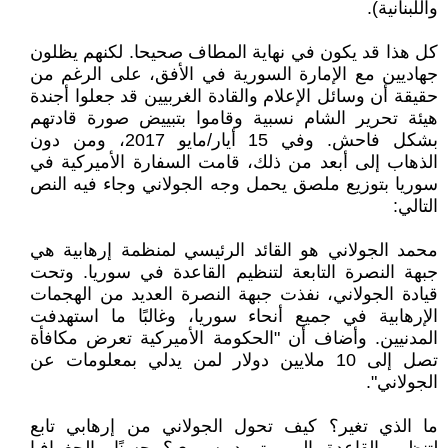
واللبنانية).
كل هذا قد يكون في نهاية المطاف صحيحا. لكنهم يظلون
جهاديين مع الإمارة السورية في الأفق، على الرغم من
حقيقة أن وسائل الإعلام والقادة الغربيين قد جعلوا أجندة
هيئة تحرير الشام نسبية وقاموا بتبييض صورة قادتهم
بشكل فاحش. وفي 15 أيار/مايو 2017، ومن دون
الذهاب إلى أبعد من ذلك، قامت السفارة الأميركية في
سوريا بتوزيع ملصق يحمل وجه الجولاني وجاء فيه النص
التالي:
محمد الجولاني هو القائد الرئيسي لمنظمة إرهابية هي
جبهة النصرة التابعة لتنظيم القاعدة في سوريا. وتحت
قيادة الجولاني، نفذت جبهة النصرة العديد من الهجمات
الإرهابية في جميع أنحاء سوريا، وغالبًا ما استهدفت
المدنيين. وأضاف أن "الحكومة الأميركية تعرض مكافأة
تصل إلى 10 ملايين دولار لمن يدلي بمعلومات عن
الجولاني".
ما الذي تغير؟ كيف تحول الجولاني من إرهابي تابع