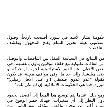
حكومة بشار الأسد في سوريا أصبحت تاريخاً. وصول
إسلاميي هيئة تحرير الشام يفتح المجهول ويكشف
التناقضات.
من الشائع في السياسة التنقل بين التناقضات والتوصل
إلى اتفاقات تكتيكية مع حلفاء مؤقتين ينأون بأنفسهم، في
بعض الأحيان، عن القيم الاستراتيجية لحزب أو حركة أو
حتى ميليشيا. وإلى حد ما، وفي مواقف معينة، قد يكون
مقولة "عدو عدوي صديقي (أو على الأقل زميلي)"
مبررة: فما هي الحكومات الائتلافية، إن لم تكن تلك؟
ومع ذلك، عندما يتم توسيع هذا المبدأ إلى أقصى الحدود
دون النظر إلى أي متغيرات، فهناك خطر الوقوع في
شيء أكثر من مجرد تناقض. سيُذكر يوم الثامن من