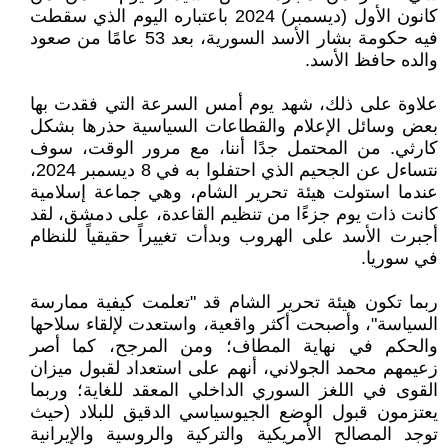
كانون الأول (ديسمبر) 2024 باعتباره اليوم الذي سقطت
فيه حكومة بشار الأسد السورية، بعد 53 عامًا من صعود
والده حافظ الأسد.
علاوة على ذلك، شهد يوم أمس السرعة التي فقدت بها
بعض وسائل الإعلام والقطاعات السياسية حذرها بشكل
كارثي. من المحتمل جدًا أننا، مع مرور الوقت، سوف
نتساءل عن الجحيم الذي احتفلوا به في 8 ديسمبر 2024،
عندما استولت هيئة تحرير الشام، وهي جماعة إسلامية
كانت ذات يوم جزءًا من تنظيم القاعدة، على دمشق، لقد
أجبرت الأسد على الهروب وبدأت تغييراً حقيقياً للنظام
في سوريا.
ربما تكون هيئة تحرير الشام قد "تعلمت كيفية ممارسة
السياسة"، وأصبحت أكثر واقعية، واستعدت لإلقاء سلاحها
والحكم في نهاية المطاف؛ ومن المرجح، كما أصر
زعيمهم محمد الجولاني، أنهم على استعداد لقبول ميزان
القوى في اللغز السوري الداخلي المعقد للغاية؛ وربما
يعتزمون قبول الوضع الجيوسياسي الدقيق للبلاد (حيث
توجد المصالح الأمريكية والتركية والروسية والإيرانية