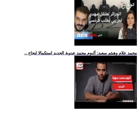
.. محمد علام وهيثم سعيد: ألبوم محمد عدوية الجديد استكمالا لنجاح