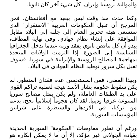
والموالية لروسيا وإيران. كل شيء آخر كان ثانويا.
وكما حدث منذ وقت ليس ببعيد مع أفغانستان، فمن
المرجح أن تقبل الحكومات الغربية "الاستقرار" الذي
ستسعى هيئة تحرير الشام إلى جلبه إلى البلاد مقابل
الموافقة على إنشاء نظام جهادي. وفي نهاية المطاف،
يبدو أن كل تناقض ثانوي يفقد وزنه عندما تدخل الجغرافيا
السياسية إلى الصورة. إذا التزمت الولايات المتحدة
بمهاجمة المصالح الروسية والإيرانية في سوريا، فسوف
تقبل بكل سرور توطيد النظام الجهادي في البلاد.
وبهذا المعنى، فمن المستحسن عدم فقدان المنظور. لم
يكن سقوط حكومة بشار الأسد نتيجة لعملية تراكم القوى
على يد الطبقات العاملة، ولم يكن يمثل مصالح سوريا
المتنوعة عرقيا ودينيا. لقد كان هجوماً إسلامياً نجح، بدعم
من تركيا، في الازدهار والسيطرة على شرايين
المؤسسات السورية.
ورغم أن تطور مفاوضات "الحكومة" السورية الجديدة
بقيادة الجولاني غير مؤكد، إلا أن ما لا يمكن إنكاره هو