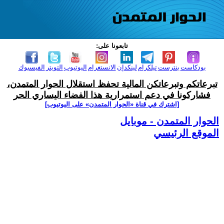
تابعونا على:
بودكاست
بنترست
تيلكرام
لينكدإن
الانستغرام
اليوتيوب
التويتر
الفيسبوك
تبرعاتكم وتبرعاتكن المالية تحفظ استقلال الحوار المتمدن،
فشاركونا في دعم استمرارية هذا الفضاء اليساري الحر
[اشترك في قناة ‫«الحوار المتمدن» على اليوتيوب]
الحوار المتمدن - موبايل
الموقع الرئيسي