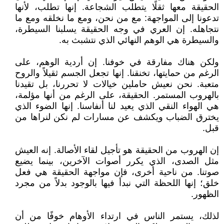
الحقيقة معها ثقلًا يتطلب الشجاعة. إنها تطلب، لأنها
تدعونا إلى المواجهة: مع من نحن، ومع ما نخلقه ومع ما
نتجاهله. إن العري في وجه الحقيقة يسلبنا السيطرة،
والسيطرة هي الوهم النهائي الذي نتشبث به.
ولكن هناك مفارقة في خوفنا. إن أردية الوهم، على
الرغم من حمايتها، تخنقنا. إنها تجعل الجسم ثقيلاً والروح
متعبة. نحن نعيش حاملين خيالات لا تحررنا، بل تقيدنا
بالهروب المستمر. الحقيقة، على الرغم من أنها مؤلمة،
هي الهواء النقي الذي يعيد لنا أنفاسنا. إنها الضوء الذي
يخترق الضباب ويكشف عن مسارات لم نكن لنراها من
قبل.
إن الهروب من الحقيقة هو تأجيل لقاء الأصالة. إنه العيش
مثل الصدى، الذي يكرر أصوات الآخرين، بينما يضيع
صوتنا. من ناحية أخرى، فإن مواجهة الحقيقة هي فعل
خلق؛ إنها اللحظة التي نبدأ فيها بالوجود بدلاً من مجرد
الظهور.
لذلك، يستمر الناس في ارتداء الأوهام خوفًا من أن