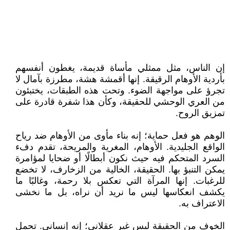
إن الناس، مثل ممثلي مأساة قديمة، يغطون أنفسهم
بأردية الأوهام الرقيقة. إنها أقمشة هشة، مطرزة بآمال لا
تجرؤ على مواجهة الضوء. وتحت هذه الطبقات، يختبئون
من العري الوحشي للحقيقة، وكأن هذا شفرة قادرة على
تمزيق الروح.
الوهم هو فعل حماية؛ إنه بناء مأوى من الأوهام ضد رياح
الواقع الجليدية. الأوهام، المغرية والمريحة، تقدم دفء
السرد المتحكم فيه حيث نكون أبطالًا أو ضحايا لمؤامرة
يمكن التنبؤ بها. الحقيقة، الخالية من الزخارف، لا تخضع
للرغبات. إنها المرآة التي تعكس بلا رحمة، وغالبًا ما
يكشف انعكاسها ليس ما نريد أن نراه، بل ما نخشى
الاعتراف به.
الخوف من الحقيقة ليس غير عقلاني؛ إنه إنساني. تحمل