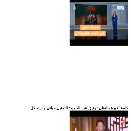
.. كلمة أخيرة -الفنان توفيق عبد الحميد: التمثيل حياتي وأديته كل