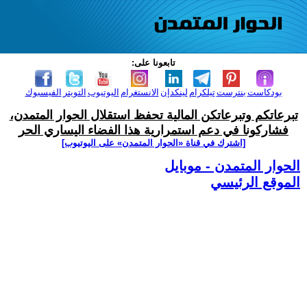
تابعونا على:
بودكاست
بنترست
تيلكرام
لينكدإن
الانستغرام
اليوتيوب
التويتر
الفيسبوك
تبرعاتكم وتبرعاتكن المالية تحفظ استقلال الحوار المتمدن،
فشاركونا في دعم استمرارية هذا الفضاء اليساري الحر
[اشترك في قناة ‫«الحوار المتمدن» على اليوتيوب]
الحوار المتمدن - موبايل
الموقع الرئيسي