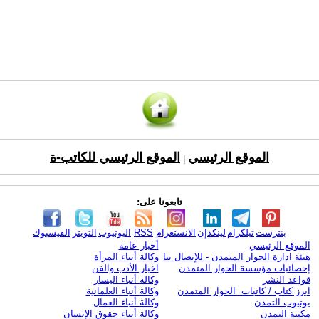
الموقع الرئيسي
الموقع الرئيسي للكاتب-ة
|
تابعونا على:
بنترست
تيلكرام
لينكدإن
الانستغرام
RSS
اليوتيوب
التويتر
الفيسبوك
الموقع الرئيسي
أخبار عامة
هيئة ادارة الحوار المتمدن - للإتصال بنا
وكالة أنباء المرأة
إحصائيات مؤسسة الحوار المتمدن
اخبار الأدب والفن
قواعد النشر
وكالة أنباء اليسار
ابرز كتاب / كاتبات الحوار المتمدن
وكالة أنباء العلمانية
يوتيوب التمدن
وكالة أنباء العمال
مكتبة التمدن
وكالة أنباء حقوق الإنسان