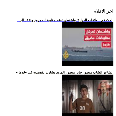
اخر الافلام
.. باحث في العلاقات الدولية: واشنطن تعقد مفاوضات هرمز وتفقد الر
.. الشاعر الشاب منصور جابر منصور المري يشارك بقصيدته في «قدها ج