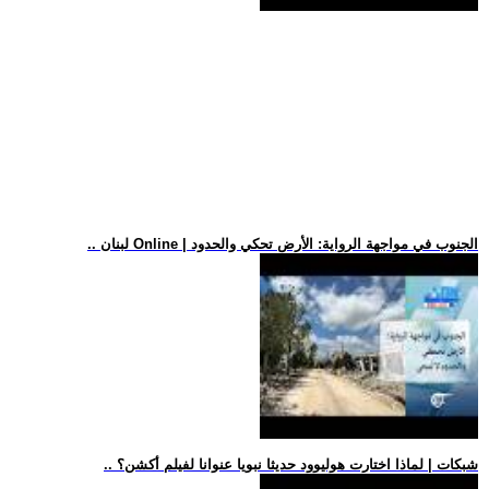
.. لبنان Online | الجنوب في مواجهة الرواية: الأرض تحكي والحدود
.. شبكات | لماذا اختارت هوليوود حديثا نبويا عنوانا لفيلم أكشن؟