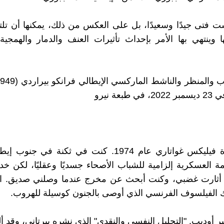
ست فتى جيدًا وسعيدًا، بل على العكس من ذلك، يمكنها أن تل
وينتهي بها الأمر بإحداث تأثيرات العنف والدمار والهمجية.
طبعة نيرو
بدأت قراءة فيليكس غواتاري عام 1974. كنت في ثكنة في جن
ة العسكرية إلزامية للشباب الأصحاء جسديًا وعقليًا، لكن خ
أثارت غضبي، وكنت أبحث عن مخرج عندما وصلني صديق. ا
ك الفيلسوف الفرنسي الذي أوصى بالجنون كوسيلة للهروب.
 أوديب. "التحليل النفسي والنقدي" الذي نشره بيرتاني، وقد أله