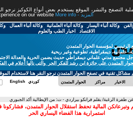
ة التصفح والنشر، الموقع يستخدم بعض أنواع الكوكيز نرجو النق
More info - المزيد
experience on our website
الفن
-
وكالة أنباء اليسار
-
وكالة أنباء العلمانية
-
وكالة أنباء العمال
-
وكا
الاقتصاد
-
اخبار الطب والعلوم
 الرئيسي لمؤسسة الحوار المتمدن
، علمانية، ديمقراطية، تطوعية وغير ربحية
ل مجتمع مدني علماني ديمقراطي حديث يضمن الحرية والعدالة الاجتم
حوار المتمدن على جائزة ابن رشد للفكر الحر والتى نالها أعلام في الفك
م مشاكل تقنية في تصفح الحوار المتمدن نرجو النقر هنا لاستخدام الموقع
كوردي
English
الاخبار
مراكز
الحوار المتمدن
عن طفرة الرغبة/ بقلم فرانكو بيراردي - ت: من الإيطالية أكد الجبوري
 وتبرعاتكن المالية تحفظ استقلال الحوار المتمدن، فشاركونا 
استمرارية هذا الفضاء اليساري الحر