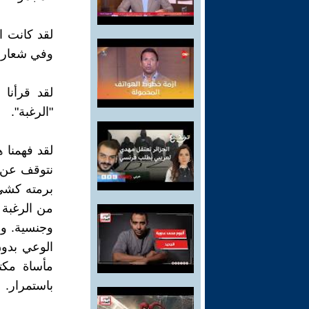
لقد كانت ا
وفي شعارات ر
لقد قرأنا 
"الرغبة".
لقد فهمنا ه
نتوقف عن 
برمته كشيء
من الرغبة 
وجنسية. واع
الوعي بدون
مأساة مكتو
باستمرار.