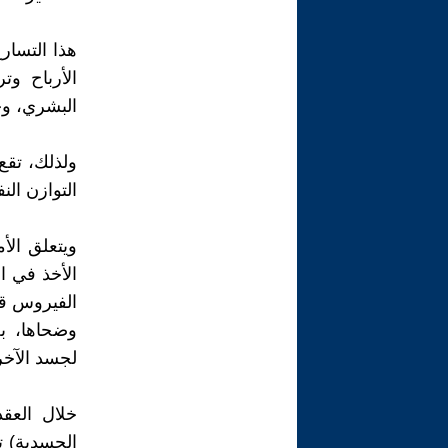
هذا التسار
الأرباح و
البشري، وخ
ولذلك، تقع 
التوازن ال
ويتعلق الأ
الأخذ في ال
الفيروس قد
وضحاها، ب
لجسد الآخر
خلال العق
الجسدية) ت