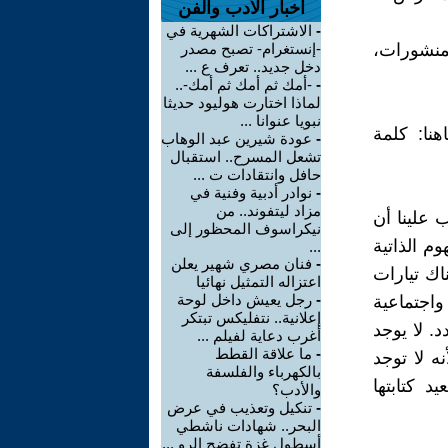
اخبار الأدب والفن
-
الاشتراكات الشهرية في
لمنشورات،
-إنستغرام- تصبح مصدر
دخل جديد.. تعرف ع ...
-
-أمك ثم أمك ثم أمك-..
لماذا اختارت هوليود حديثا
نبويا عنوانا ...
هنا: كلمة
-
عودة شيرين عبد الوهاب
تشعل المسرح.. استقبال
حافل وانتقادات ت ...
-
نوادر أدبية وفنية في
مزاد ليتفوند.. من
 علينا أن
نيكراسوف المحظور إلى
 الذاتية
...
-
فنان مصري شهير يعلن
اك تيارات
اعتزاله التمثيل نهائيا
-
رجل يعيش داخل لوحة
واجتماعية
إعلانية.. نتفليكس تبتكر
. لا يوجد
أغرب دعاية لفيلم ...
-
ما علاقة القطط
ه لا توجد
بالكهرباء والفلسفة
د كتابتها
والأدب؟
-
تنكيل وتعذيب في عرض
البحر.. شهادات ناشطي
أسطول غزة تفضح الرو ...