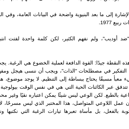
لإشارة إلى ما بعد البنيوية واضحة في البيانات العامة، وفي ا
بيع 1977.
"ضد أوديب"، ولم نفهم الكثير، لكن كلمة واحدة لفتت انتبا
ذه النقطة جيدًا: القوة الدافعة لعملية الخضوع هي الرغبة. يجب
التفكير في مصطلحات "الذات"، ويجب أن ننسى هيجل ومفهوم
 معبأ مسبقًا يحتاج ببساطة إلى التنظيم. لا يوجد موضوع، هن
تتدفق عبر الكائنات الحية التي هي في نفس الوقت بيولوجية 
ية بالطبع. لكن الوعي ليس شيئًا يمكن اعتباره نقيًا وغير محدد
 عمل اللاوعي المتواصل، هذا المختبر الذي ليس مسرحًا، لأن
بة بالفعل، بل مأساة تعبرها تيارات الرغبة التي نكتبها ونعي