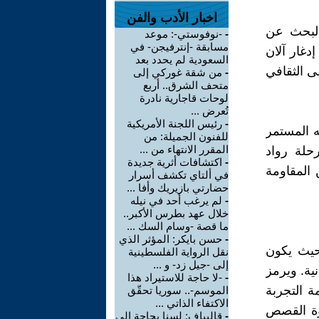
اخبار الأدب والفن
البحث عن
-
-نوفوستي-: موعد
مسابقة -إنترفيجن- في
دغار آلان
السعودية لم يحدد بعد
ى الثقافي
-
من شقة غوركي إلى
متحف الشرق.. أربع
لوحات قاجارية نادرة
تُعرض ...
-
رئيس اللجنة الأمريكية
ه المستمر
للفنون الجميلة: من
المقرر الانتهاء من ...
حلة رواد
-
اكتشافات أثرية جديدة
المقاومة
في ألتاي تكشف أسرار
حضارتي بازيريك وأفا ...
-
لم يرغب أحد في نيله
خلال عهد بطرس الأكبر..
ما قصة -وسام السك ...
-
حسن بايكر: المؤثر الذي
حيث يكون
نقل الرواية الفلسطينية
إلى -جيل زد- و ...
نية. ويرمز
-
-لا حاجة للاستيراد هذا
 التجربة
الموسم-.. سوريا تحقّق
الاكتفاء الذاتي ...
وة القصص
-
قاليباف: لسنا بحاجة إلى