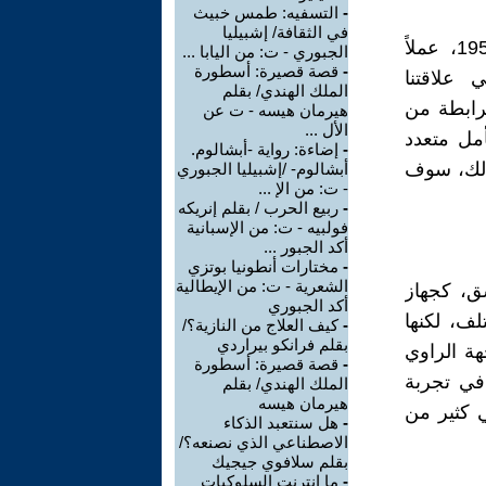
-
التسفيه: طمس خبيث
في الثقافة/ إشبيليا
يبتكر راي برادبري (1920-2012)، في كتابه "الرجل المصور" عام 1951، عملاً
الجبوري - ت: من اليابا ...
-
قصة قصيرة: أسطورة
 علاقتنا
الملك الهندي/ بقلم
ترابطة من
هيرمان هيسه - ت عن
الأل ...
مل متعدد
-
إضاءة: رواية -أبشالوم.
 ذلك، سوف
أبشالوم- /إشبيليا الجبوري
- ت: من الإ ...
-
ربيع الحرب / بقلم إنريكه
فولبيه - ت: من الإسبانية
أكد الجبور ...
-
مختارات أنطونيا بوتزي
الشعرية - ت: من الإيطالية
ق، كجهاز
أكد الجبوري
ف، لكنها
-
كيف العلاج من النازية؟/
بقلم فرانكو بيراردي
ة الراوي
-
قصة قصيرة: أسطورة
في تجربة
الملك الهندي/ بقلم
هيرمان هيسه
ي كثير من
-
هل سنتعبد الذكاء
الاصطناعي الذي نصنعه؟/
بقلم سلافوي جيجيك
-
ما إنترنت السلوكيات