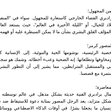
دبري الفضاء الخارجي كاستعارة للمجهول. سواء في "المنفي
اذ للخيال، أو "الليلة الأخيرة في العالم"، حيث يستعد العالم
ؤلف القلق البشري بشأن ما لا يمكن السيطرة عليه أو فهمه.
ية الرئيسية، بوشومها الحية والنبوئية، إلى الإنسانية ك
ا ومخاوفها وتطلعاتها. إنه الضحية وعبء أخطائه. وشمك هو سجل
ضي والمستقبل المترابطين، مما يشير إلى أن التطور البش
تمرة مع قصصنا.
لمعاصرة؛
مال برادبري الفنية حديثة بشكل مذهل. في عالم توسطته ال
شكل متزايد، يعد الرجل المصور بمثابة دعوة للاستيقاظ ضد 
ونسيان ما يجعلنا بشرًا. في أوقات الذكاء الاصطناعي ووسائ