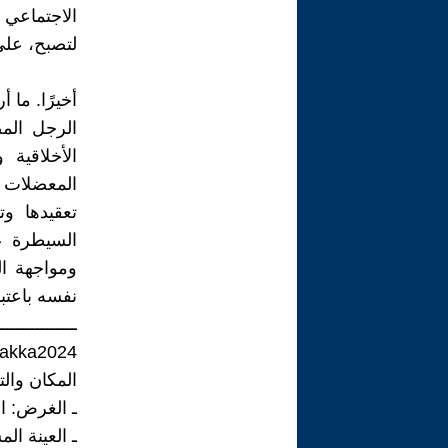
الاجتماعي
لتصبح، على
أخيرًا. ما 
الرجل الم
الأخلاقية
المعضلات ا
تعقيدها وت
السيطرة ع
ومواجهة ا
نفسه باعتبا
ــــــــــــــــ
 akka2024
المكان والتاريخ
ـ الغرض: ال
ـ العينة ال