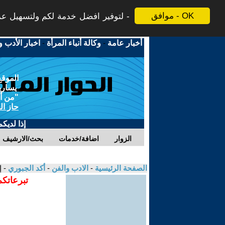
موافق - OK
لتوفير افضل خدمة لكم ولتسهيل عملي
أخبار عامة
-
وكالة أنباء المرأة
-
اخبار الأدب و
الموقع
يسارية
"من أج
حاز ال
إذا لديك
الزوار
اضافة/خدمات
بحث/الارشيف
الصفحة الرئيسية
-
الادب والفن
-
أكد الجبوري
- 
تبرعاتكم