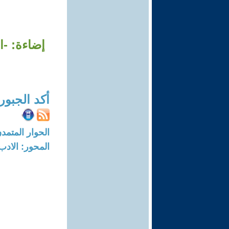
إضاءة: -ا
أكد الجبور
الحوار المتمدن-العدد: 8188 - 24
المحور: الادب