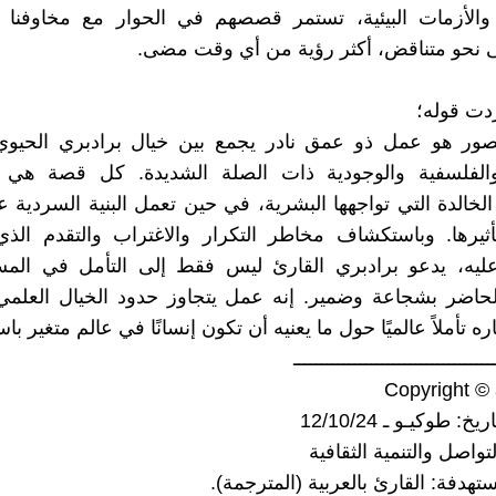
 والأزمات البيئية، تستمر قصصهم في الحوار مع مخاوفنا ا
 نحو متناقض، أكثر رؤية من أي وقت مضى.
أردت قوله؛
صور هو عمل ذو عمق نادر يجمع بين خيال برادبري الحيوي 
 والفلسفية والوجودية ذات الصلة الشديدة. كل قصة هي
لخالدة التي تواجهها البشرية، في حين تعمل البنية السردية 
أثيرها. وباستكشاف مخاطر التكرار والاغتراب والتقدم الذ
ليه، يدعو برادبري القارئ ليس فقط إلى التأمل في المس
لحاضر بشجاعة وضمير. إنه عمل يتجاوز حدود الخيال العلم
ره تأملاً عالميًا حول ما يعنيه أن تكون إنسانًا في عالم متغير باس
ــــــــــــــــــــــــــــــــــــ
Copyright ©
: طوكيـو ـ 12/10/24
تواصل والتنمية الثقافية
مستهدفة: القارئ بالعربية (المترجمة).