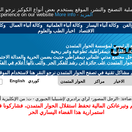
ة التصفح والنشر، الموقع يستخدم بعض أنواع الكوكيز نرجو النق
More info - المزيد
experience on our website
الفن
-
وكالة أنباء اليسار
-
وكالة أنباء العلمانية
-
وكالة أنباء العمال
-
وكا
الاقتصاد
-
اخبار الطب والعلوم
 الرئيسي لمؤسسة الحوار المتمدن
، علمانية، ديمقراطية، تطوعية وغير ربحية
ل مجتمع مدني علماني ديمقراطي حديث يضمن الحرية والعدالة الاجتم
حوار المتمدن على جائزة ابن رشد للفكر الحر والتى نالها أعلام في الفك
م مشاكل تقنية في تصفح الحوار المتمدن نرجو النقر هنا لاستخدام الموقع
كوردي
English
الاخبار
مراكز
الحوار المتمدن
إضاءة: -الرجل المصور- لراي برادبري /إشبيليا الجبوري - ت: من الإنكليزية 
 وتبرعاتكن المالية تحفظ استقلال الحوار المتمدن، فشاركونا 
استمرارية هذا الفضاء اليساري الحر