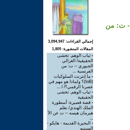
 - ت: من
إجمالي القراءات: 3,094,947
المقالات المنشورة: 1,805
-
ثياب الوهم. تخشى
الحقيقية/ الغزالي
الجبوري -- ت: من
الفرنسية ...
-
ما إنترنت السلوكيات
(IoB)؟ ولماذا هو مهم في
عصرنا الرقمي؟/ ا ...
-
ثياب الوهم. تخشى
الحقيقية
-
قصة قصيرة: أسطورة
الملك الهندي/ بقلم
هيرمان هيسه -- ت عن الأ
...
-
البحيرة القديمة - هايكو -
السينيو