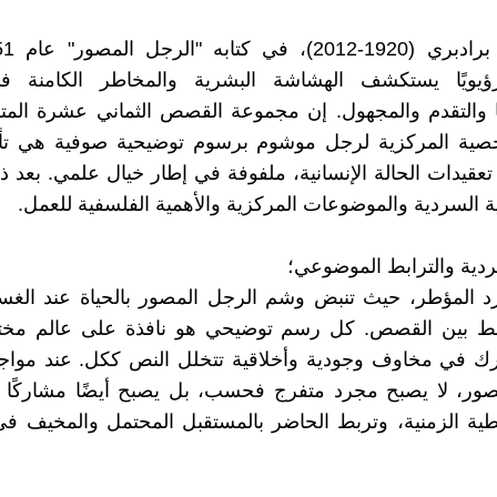
ؤيويًا يستكشف الهشاشة البشرية والمخاطر الكامنة في
يا والتقدم والمجهول. إن مجموعة القصص الثماني عشرة الم
صية المركزية لرجل موشوم برسوم توضيحية صوفية هي تأ
تعقيدات الحالة الإنسانية، ملفوفة في إطار خيال علمي. بعد
ة السردية والموضوعات المركزية والأهمية الفلسفية للعمل.
سردية والترابط الموضوعي؛
د المؤطر، حيث تنبض وشم الرجل المصور بالحياة عند الغس
بط بين القصص. كل رسم توضيحي هو نافذة على عالم مختل
رك في مخاوف وجودية وأخلاقية تتخلل النص ككل. عند مواجه
صور، لا يصبح مجرد متفرج فحسب، بل يصبح أيضًا مشاركًا 
طية الزمنية، وتربط الحاضر بالمستقبل المحتمل والمخيف ف