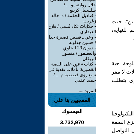
خلال روايته يو ... /
سلسبيل كريبع
-
قناديل الحكمة / د. خالد
زغريت
ين"، حيث
-
حكاياتْ تَكاد تُنسى / فلاح
 للنهاية،
العيفاري
-
وعي ـ قصص قصيرة جدا
/ حسين جداونه
-
ديوان 23 الحاوي
والعصفور / منصور
الريكان
لوحة حية
-
كتاب «عين على القصة
القصيرة: تأملات نقدية في
ات لا مفر
تسع رؤى قصصية م ... /
ري يتطلب
حميد عقبي
المزيد.....
المعجبين بنا على
الفيسبوك
تكنولوجيا
نزع الصفة
3,732,970
ل التواصل