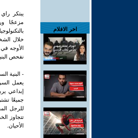
مزعجًا ور
اخر الافلام
بالتكنولوج
خلال الشخ
الأوجه في 
نفحص البني
- البنية ال
يعمل السر
إبداعي ير
جميعًا تشت
للرجل الم
تتجاوز الخ
الأحيان.