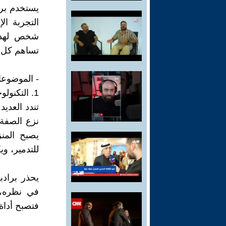
يستخدم برا
التجربة ال
شخص لهذه 
تساهم كل ق
- الموضوعا
1. التكنولوجيا ومخاطرها؛
تندد العديد
نزع الصفة 
يصبح المنز
للتدمير، وي
يحذر برادب
في نظره، 
فتصبح أداة 