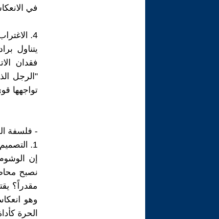
في الانعكا
4. الاغتراب وهشاشة العلاقات؛
يتناول برا
فقدان الات
"الرجل الذ
تواجهها قو
- فلسفة ال
1. التصميم مقابل الإرادة الحرة؛
إن الوشوم 
نصبح محاصر
مقدراً؟ يق
وهو انعكاس
الحرة كأداة