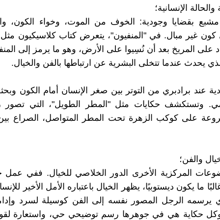
مشبع بقضايا وجودية: الخوف من الموت، وخواء الكون، و
كون غير مبال. في "المنفيون"، يتعرض كتاب كلاسيكيون مثل إ
 على المريخ بعد أن نُسِيوا على الأرض، وهو ما يرمز إلى المنف
ذي يحدث عندما تتخلى البشرية عن ارتباطها بالفن والخيال.
دية عند برادبري من التوتر بين صغر الإنسان أمام الكون وبحث
ي. وتستكشف حكايات مثل "المطر الطويل"، التي تصور ر
مروعة على كوكب الزهرة تحت المطر المتواصل، الصراع بين 
وعات المركزية الأخرى الدور الخلاصي للخيال. ففي عمل 
لبًا ما يكون ديستوبيًا، يظهر الخيال باعتباره الأمل الأخير للإنسا
ي يرسمه الرجل المصور نفسه إلى الفن كوسيلة لسرد وإدامة
. وكل حكاية هي في جوهرها رسم توضيحي حي، واستعارة لق