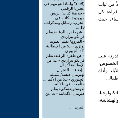
(IoB)؟ ولماذا هو مهم في
ً من ثبات
عصرنا الرقمي
بقراءة كل
-
خلاصة كتاب: إيريس
ميريدوخ، كاتبة في
ساء، حيث
الحرب: رسائل ومذكرات،
19 ...
-
عن طفرة الرغبة/ بقلم
فرانكو بيراردي
-
المروج/ بقلم أنطونيا
بوتزي - ت: من الإيطالية
أكد الجبوري
قدرته على
-
عن طفرة الرغبة/ بقلم
فرانكو بيراردي - ت: من
ه الخصوص،
الإيطالية أكد ال ...
-
إضاءة: -التجوال-
باء وأداة
لهيرمان هيسه/إشبيليا
أطفال.
الجبوري - ت: من الألما ...
-
تأملات في -الأبله-
لدوستويفسكي/ بقلم
كنولوجيا،
هيرمان الألمانية - ت عن
...
الهشاشة،
المزيد.....