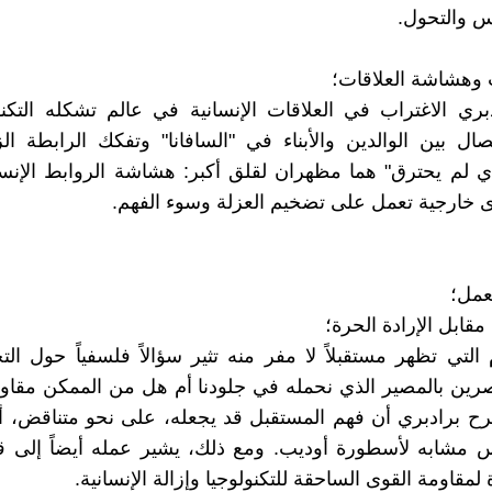
س والتحول.
دبري الاغتراب في العلاقات الإنسانية في عالم تشكله التكنو
صال بين الوالدين والأبناء في "السافانا" وتفكك الرابطة ا
ي لم يحترق" هما مظهران لقلق أكبر: هشاشة الروابط الإنسا
ى خارجية تعمل على تضخيم العزلة وسوء الفهم.
عمل؛
التي تظهر مستقبلاً لا مفر منه تثير سؤالاً فلسفياً حول الت
ين بالمصير الذي نحمله في جلودنا أم هل من الممكن مقاوم
ترح برادبري أن فهم المستقبل قد يجعله، على نحو متناقض، أمرا
 مشابه لأسطورة أوديب. ومع ذلك، يشير عمله أيضاً إلى قو
 لمقاومة القوى الساحقة للتكنولوجيا وإزالة الإنسانية.