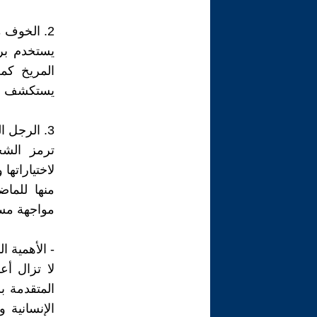
2. الخوف من المجهول؛
يستخدم برا
المريخ كمل
يستكشف الم
3. الرجل المصور كرمز؛
ترمز الشخص
لاختياراته
منها للما
مواجهة مس
- الأهمية ا
لا تزال أع
المتقدمة ب
الإنسانية 