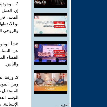
2. الوجودية والحالة الإنسانية؛
إن العمل 
المعنى في 
بو للاضطهاد
والروحي ال
تنشأ الوجو
عن التسام
الفضاء ال
واليأس.
3. ورقة الخيال والفن؛
ومن الموض
المستقبل غا
الوشم الذ
الإنسانية
المزيد.....