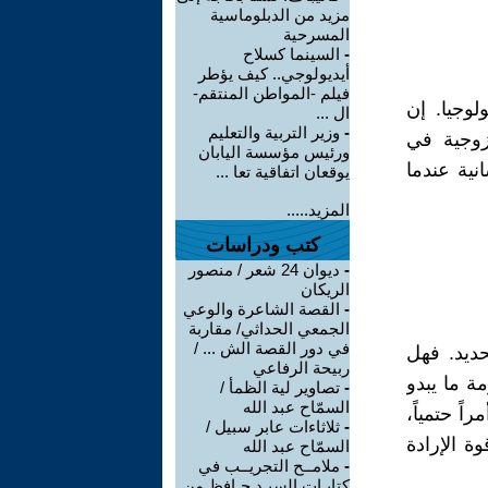
مزيد من الدبلوماسية
المسرحية
-
السينما كسلاح
أيديولوجي.. كيف يؤطر
فيلم -المواطن المنتقم-
لوجيا. إن
ال ...
-
وزير التربية والتعليم
لزوجية في
ورئيس مؤسسة اليابان
نية عندما
يوقعان اتفاقية تعا ...
المزيد.....
كتب ودراسات
-
ديوان 24 شعر / منصور
الريكان
-
القصة الشاعرة والوعي
الجمعي الحداثي/ مقاربة
في دور القصة الش ... /
حديد. فهل
ربيحة الرفاعي
ة ما يبدو
-
تصاوير لية الظمأ /
السمّاح عبد الله
ً حتمياً،
-
ثلاثاءات عابر سبيل /
ة الإرادة
السمّاح عبد الله
-
ملامــح التجريــب في
كتابـات السيـد حـافظ من