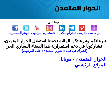
تابعونا على:
بودكاست
بنترست
تيلكرام
لينكدإن
الانستغرام
اليوتيوب
التويتر
الفيسبوك
تبرعاتكم وتبرعاتكن المالية تحفظ استقلال الحوار المتمدن،
فشاركونا في دعم استمرارية هذا الفضاء اليساري الحر
[اشترك في قناة ‫«الحوار المتمدن» على اليوتيوب]
الحوار المتمدن - موبايل
الموقع الرئيسي