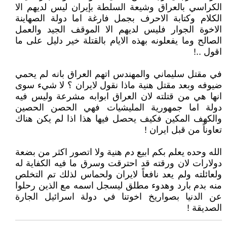
الكراسي بالعراق وشيعة السلطة بإيران ليس لديهم الا
الكلام وكتابة الاحرف بجمل فارغة اما دولة الصهاينة
الاخوة الجوار فليس لديهم الا الموقف الجيد والعمل
الصالح وما يفعلونه بهذه الايام بالقتلة خير دليل على ما
اقول ..!
في مقتل سليماني والمهندس اتهم العراق بانه لم يحمي
ضيوفه وبعد مقتل هنية ماذا نقول لايران ؟ لا شيء سوى
انها هي من قتلته لان العراق ابوابه مشرعة وليس فيه
دولة اما جمهورية المليشيات فهي الحصن الحصين
والكهف المكين فكيف يحصل فيها هذا اذا لم يكن هناك
تعاوناً من قبل ايران !
الله وحده يعلم بكم ابيع دم هنية ولا اتصور اكثر من بضعة
دولارات لان ورقته قد احترقت وسرق ما فيه الكفاية له
ولعائلته ولم يعد نافعاً لايران ولحماس لذلك تم التخلص
منه بدم بارد وهدوء مطلق ليسجل اسمه مع الذين رحلوا
عن الدنيا بصواريخ اخوتنا في دولة اسرائيل الجارة
الصديقة !