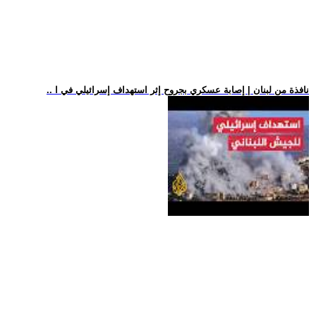
.. نافذة من لبنان | إصابة عسكري بجروح إثر استهداف إسرائيلي في ا