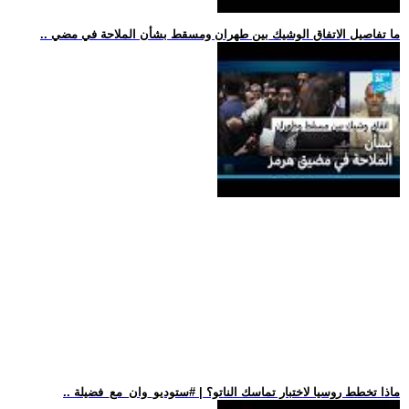
.. ما تفاصيل الاتفاق الوشيك بين طهران ومسقط بشأن الملاحة في مضي
.. ماذا تخطط روسيا لاختبار تماسك الناتو؟ | #ستوديو_وان_مع_فضيلة