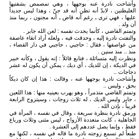
وأشاحت نادرة عنه بوجهها ، وهي تمصمص بشفتيها
الغليظتين ، لابدّ أنه تظن أنه قد جنّ ، وهذا ليس جديداً
عليها ، فهي ترى ـ رغم أنه قاض ـ أنه مجنون ، ربما منذ
أن ولد .
وتمتم القاضي ، كأنما يحدث نفسه : لعن الله جابر .
والتفتت نادرة إليه ، وحدقت فيه ، ولعله أراد اتقاء عاصفة
من عواصفها ، فقال : حاجبي ، حاجبي في دار القضاء ،
منذ .. منذ سنين .
ونظرت إليه متسائلة ، فتابع قائلاً : إنه يقول ، وكأنه خبير
في الديكة ، إن للديك ، أي ديك ، يمكن أن يكون له عشر
دجاجات ..
وأشاحت نادرة بوجهها عنه ، وقالت : هذا إن كان ديكاً
بحق ، وليس ..
وتمتم القاضي متذمراً ، وهو يهرب بعينيه منها : هذا اللعين
، جابر وليس الديك ، له ثلاث زوجات ، وسيتزوج الرابعة
قريباً ، بإذن الله .
ورمق نادرة بنظرة سريعة ، وقال في نفسه ، المرأة في
الجاهلية ، كانت متعددة الأزواج ، ليس مثنى وثلاث ورباع
فقط ، وإنما يصل عددهم إلى العشرة .
طبعاً لم تسمع زوجته نادرة ما قاله في نفسه ، لكنها مع