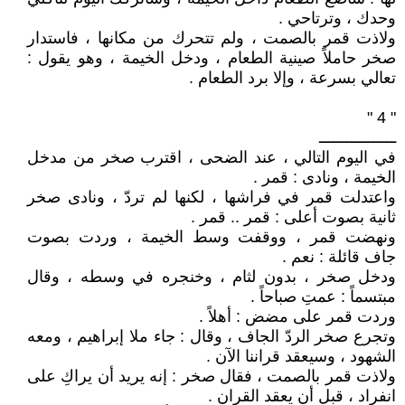
وحدك ، وترتاحي .
ولاذت قمر بالصمت ، ولم تتحرك من مكانها ، فاستدار
صخر حاملاً صينية الطعام ، ودخل الخيمة ، وهو يقول :
تعالي بسرعة ، وإلا برد الطعام .
" 4 "
ـــــــــــــــــ
في اليوم التالي ، عند الضحى ، اقترب صخر من مدخل
الخيمة ، ونادى : قمر .
واعتدلت قمر في فراشها ، لكنها لم تردّ ، ونادى صخر
ثانية بصوت أعلى : قمر .. قمر .
ونهضت قمر ، ووقفت وسط الخيمة ، وردت بصوت
جاف قائلة : نعم .
ودخل صخر ، بدون لثام ، وخنجره في وسطه ، وقال
مبتسماً : عمتِ صباحاً .
وردت قمر على مضض : أهلاً .
وتجرع صخر الردّ الجاف ، وقال : جاء ملا إبراهيم ، ومعه
الشهود ، وسيعقد قراننا الآن .
ولاذت قمر بالصمت ، فقال صخر : إنه يريد أن يراكِ على
انفراد ، قبل أن يعقد القران .