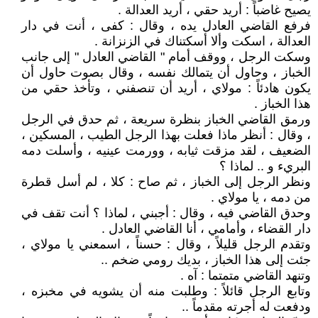
يصيح غاضباً : أريد حقي ، أريد العدالة .
فرفع القاضي العادل يده ، وقال : كفى ، أنت في دار
العدالة ، اسكت وألا أسكتناك في الزنزانة .
وسكت الرجل ، ووقف أمام " القاضي العادل " إلى جانب
الخباز ، وحاول أن يتمالك نفسه ، وقال بصوت حاول أن
يكون هادئاً : مولاي ، أريد أن تنصفني ، وتأخذ حقي من
هذا الخباز .
ورمق القاضي الخباز بنظرة سريعة ، ثم حدق في الرجل
، وقال : أنظر ماذا فعلت بهذا الرجل الطيب ، المسكين ،
الضعيف ، لقد مزقت ثيابه ، وورمت عينيه ، وأسلت دمه
البريء و .. لماذا ؟
ونظر الرجل إلى الخباز ، ثم صاح : كلا ، لم أسل قطرة
من دمه ، يا مولاي .
وحدق القاضي فيه ، وقال : أجبني ، لماذا ؟ أنت تقف في
دار القضاء ، وأمامي ، أنا القاضي العادل .
وتقدم الرجل قليلاً ، وقال : حسناً ، اسمعني يا مولاي ،
جئت إلى هذا الخباز ، بديك رومي ضخم ..
وتنهد القاضي متمتما : آه .
وتابع الرجل قائلاً : وطلبت منه أن يشويه في مخبزه ،
ودفعت له أجرته مقدماً ..