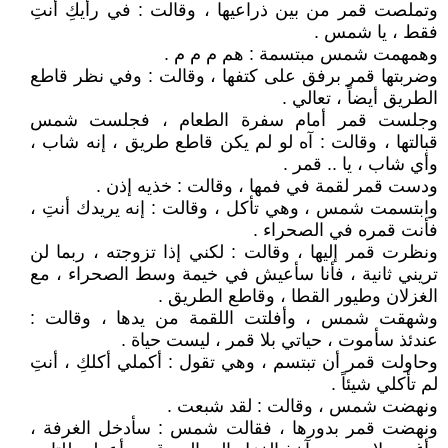
وتملصت قمر من بين ذراعيها ، وقالت : في رأيكِ أنتِ
فقط ، يا شمس .
وهمهمت شمس مبتسمة : هم م م م .
وضربتها قمر برفق على كتفها ، وقالت : وفي نظر قاطع
الطريق أيضاً ، تعالي .
وجلست قمر أمام سفرة الطعام ، فجلست شمس
قبالتها ، وقالت : آه لو لم يكن قاطع طريق ، إنه شاب ،
وأي شاب ، يا .. قمر .
ودست قمر لقمة في فمها ، وقالت : خذيه إذن .
وابتسمت شمس ، وهي تأكل ، وقالت : إنه يريدك أنتِ ،
فأنت قمره في الصحراء .
ونظرت قمر إليها ، وقالت : لكني إذا تزوجته ، ربما لن
تريني ثانية ، فأنا سأعيش في خيمة وسط الصحراء ، مع
الغزلان وطيور القطا ، وقاطع الطريق .
وشهقت شمس ، وأفلتت اللقمة من يدها ، وقالت :
عندئذ سأموت ، حياتي بلا قمر ، ليست حياة .
وحاولت قمر أن تبتسم ، وهي تقول : أكملي أكلكِ ، أنتِ
لم تأكلي شيئاً .
ونهضت شمس ، وقالت : لقد شبعت .
ونهضت قمر بدورها ، فقالت شمس : سأدخل الغرفة ،