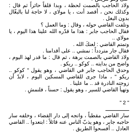
ولاذ الحاجب بالصمت لحظة ، وبدا قلقاً حائراً ثم قال :
وكذلك نحن ، أقصد أنت ، يا مولاي ، لا حاجة لنا بالبغّال
بدون البغل .
وتلفت القاضي حوله ، وقال : وما العمل ؟
فقال الحاجب جابر : هذا ما قدّره الله علينا هذا اليوم ، يا
مولاي ..
وتمتم القاضي : لعنكَ الله .
فقال جار متردداً : نمشي .. على أقدامنا .
ولاذ القاضي بالصمت برهة ، ثم قال : ما قدر لهذ اليوم ،
واضح من بدايته .. كوكو .. ريكو .
وحدق الحاجب جابر في القاضي ، وهو يقول " كوكو ..
ريكو " ، ماذا جرى للقاضي المسكين اليوم ، لابدّ أن
زوجته النادرة قد .. ما علينا .
وتهيأ القاضي للسير ، وهو يقول : حسناً ، فلنمشِ .
" 2 "
ــــــــــــــــ
سار القاضي مقطباً ، واتجه إلى دار القضاء ، وخلفه سار
حاجبه جابر ، وهو يذبّ الناس عنه قائلاً : ابتعدوا .. القاضي
العادل .. أفسحوا الطريق .