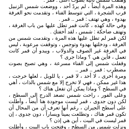
وهتفت شمس ثانية بصوت أعلى : قمر .
وهذه المرة أيضاً ، لم يردّ أحد ، ووضعت شمس الزنبيل
قرب الشجرة ، التي تتوسط الفناء ، وتقدمت نحو الغرفة
بهدوء ، وهي تهتف : قمر .. قمر .
وفي حالة كهذه ، كانت قمر تطل عليها من باب الغرفة ،
وتهتف ضاحكة : شمس ، لقد أخفتكِ .
لكن قمر لم تطل عليها هذه المرة ، وتقدمت شمس من
الغرفة ، ودخلتها بهدوء وتوجس ، وتوقفت مرعوبة ، ليس
في الغرفة غير الصوف والدولاب ، ويبدو أن قمر كانت
تعمل ، فأين هي ؟ وماذا جرى ؟
وقفلت شمس إلى الفناء مسرعة ، وهي تصيح بصوت
مضطرب : قمر .. قمر ..
ومرة أخرى ، لا أحد ، لا قمر ، يا للويل ، لعلها خرجت ،
هذا غير ممكن ، فهي لا تخرج إلا مع شمس بالذات ، أهي
في السطح ؟ وماذا يمكن أن تفعل هناك ؟
وعلى الفور ، راحت شمس تصعد الدرج إلى السطح ،
لكن دون جدوى ، قمر ليست موجودة هنا أيضاً ، وأطلت
على أسطح الجيران ، رغم أنها تعرف أن من المحال أن
تكون قمر هناك ، وتطلعت يميناً ويساراً ، دون جدوى ، إن
قمر ليست في البيت ، أين هي إذن ؟
ونزلت شمس من السطح ، وفتحت باب البيت ، وأطلت