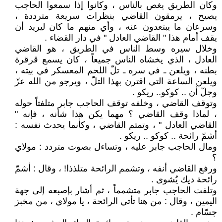
وكان الطريق يغص بالناس ، وكانوا إذا سمعوا الحاجب
يصيح ، يرمقون القاضي بنظرات سريعة مترددة ،
وسرعان ما يبتعدون عنه ، وأي منهم ما كان ليريد أن
يقف أمام هذا " القاضي العادل " في دار القضاء .
وخلال سيره وسط الناس في الطريق ، هو القاضي
العادل ، الذي يخشاه الناس جميعاً ، كان يسمع قرقرة
بطنه ، ويلعن ـ في سره ـ تلّ اللحم المعسكر في بيته ،
ويلعن الساعة التي اقترن بهذا التلّ ، ويرجو من الله عزّ
وجلّ أن .. كوكو.. ريكو .
وتوقف القاضي ، وخلفه توقف الحاجب جابر متلفتاً حوله
، لماذا وقف القاضي ؟ مهما يكن هذا شأنه ، فإنه "
القاضي العادل " ، وتمتم القاضي ، وكأنما يحدث نفسه :
أشمّ رائحة .. كوكو .. ريكو .
ومال الحاجب جابر عليه ، وتساءل بصوت متردد : مولاي
؟
ورفع القاضي أنفه ، وتشمم الرائحة متلذذا! ، وقال : أشمّ
رائحة ديك يُشوى .
وتلفت الحاجب جابر متشمماً ، ثم أشار بإصبعه إلى جهة
اليمين ، وقال : من هنا تأتي الرائحة ، يا مولاي ، من مخبز
جسّام .