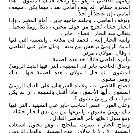
وهمهم القاضي ، وهو يتبع رائحة الديك المشوي : هذا
المجرم جسّام ، لم يقف أمامي بعد ، مهما يكن ، سيقف
أمامي ، إن عاجلاً أو آجلاً .
وتوقف القاضي ، وخلفه حاجبه جابر ، أمام المخبز ، وإذا
الخباز جسّام يُخرج من جوف مخبزه ، ديكاً روميّاً ضخماً ،
يتعالى منه البخار ، فصاح : جابر .
وانتبه الخباز إليه ، فجمد في مكانه ، والصينية التي فيها
الديك الروميّ ترتعش بين يديه ، ومال جابر على القاضي
، وقال : مولاي ، مرني .
وأمره القاضي قائلاً : خذ هذه الصينية .
وحدق الحاجب جابر في الصينية ، التي فيها الديك الروميّ
المشوي ، ثم قال : مولاي ، هذه الصينية فيها .. ديك
رومي مشوي .
فصاح القاضي به ، وعيناه الشرهتان على الديك الروميّ
المشوي : أيها الأحمق ، ماذا أفعل بالصينية ، إن لم يكن
فيها ، ديك روميّ مشوي ؟
وعلى الفور ، انقض الحاجب جابر على الصينية ، التي فيها
ديك روميّ مشوي ، وانتزعها من بين يدي الخباز جسّام ،
وهو يقول : هاتِها بأمر القاضي العادل .
وصاح الخباز ، بصوت متلجلج ، وهو يحاول استعادة
الصينية : لا ، لا يا مولاي ، هذه الصينية ، والديك الرومي