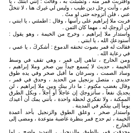
واقتربت قمر منه ، وتشبثت به ، وقالت : إنني ابنتك ، يا
عم ، وأنت رجل دين طيب ، وليس لي غيرك هنا ، لا تتخلّ
عني ، فلن أتزوجه حتى لو متّ .
فربت ملا إبراهيم على رأسها ، وقال : اطمئني ، يا ابنتي ،
لن أزوجكِ له ، مهما كان الثمن .
واستدار ملا إبراهيم ، وخرج من الخيمة ، وهو يقول :
أستودعكِ الله ، يا ابنتي .
فقالت له قمر بصوت تخنقه الدموع : أشكركَ ، يا عمي ،
في رعاية الله .
ومن الخارج ، تناهى إلى قمر ، وهي تقف في وسط
الخيمة ، حديث لا يُسمع جيداً بين صخر وملا إبراهيم ،
وساد الصمت ، وسرعان ما أقبل صخر وفي يده طوق
حديدي ، متصل بزنجيل من الحديد ، وحدق في قمر ،
وقال بغضب مكتوم : ما دار بينكِ وبين ملا إبراهيم ، لن
يجديكِ نفعاً ، سأتزوجكِ إن عاجلاً أو آجلاً ، وبكل الطرق
الممكنة ، ولا تفكري لحظة واحدة ، بأنني يمك أن أعيدك
يوماً إلى بيتكم في المدينة .
واستدار صخر ، وعلق الطوق والزنجيل بأحد أعمدة
الخيمة ، ثم حدج قمر بنظرة غاضبة متوعدة ، ومضى إلى
الخارج .
وحدقت قمر بالطوق والزنجيل ، التهديد واضح ، إما