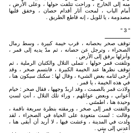
منه إلى الخارج ، وراحت تتلفت حولها ، وعلى الأرض ،
أمام الباب ، لمحت آثار أقدام حصان ، وخفق قلبها
مصدومة ، يا للويل ، إنه قاطع الطريق .
" 3 "
ـــــــــــــــــ
توقف صخر بحصانه ، قرب خيمة كبيرة ، وسط رمال
الصحراء ، وترجل عن حصانه ، ثم مدّ يديه إلى قمر ،
وأنزلها برفق إلى الأرض .
وتلفتت قمر حولها ، تتملى التلال والكثبان الرملية ، ثم
توقف نظرها عند الخيمة الكبيرة ، فابتسم صخر ، وقد
أرخى لثامه بعض الشيء ، وقال لها : سكنك سيكون هنا ،
في هذه الخيمة ، يا قمر .
ولاذت قمر بالصمت ، وقد اربدّ وجهها ، فقال صخر : خيام
أعواني ، وبعض عوائلهم ، وراء تلك التلال ، أنتِ لستِ
وحيدة هنا ، اطمئني .
والتفتت قمر إلى صخر ، ورمقته بنظرة سريعة ناقمة ،
وقالت : لست متعودة على الحياة في الصحراء ، لقد
ولدت في المدينة ، وعشت فيها ، لا أريد أن أبقى هنا ،
أعدني إلى بيتي .