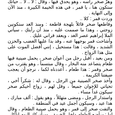
وهزّ صخر رأسه ، وهو يحدق فيها ، وقال : لا .. لا .. حياتك
ستكون هنا ، يا قمر ، في هذه الخيمة الكبيرة ، منذ الآن
وإلى النهاية .
وردت قمر : كلا ..
وقاطعها صخر قائلاً بلهجة قاطعة : ومنذ الغد ستكونين
زوجتي ، وهذا ما صممت عليه ، منذ أن رأيتكِ ، سيأتي
الملا إبراهيم عصر الغد ، ويعقد قراني عليكِ .
وأشاحت قمر بوجهها عنه ، وقد بدا عليها الغضب والحزن
الشديد ، وقالت : هذا مستحيل ، إنني أفضل الموت على
مثل هذا الزواج .
ومن بعيد ، أقبل رجل من أعوان صخر ، يحمل صينية فيها
طعام يتصاعد منه البخار ، وقال مبتسماً ، وهو يقترب من
صخر وقمر : هذا طعام ، أعددناه لكما ، نرجو أن يعجب
ضيفتنا الكريمة .
وأخذ صخر الصينية من الرجل ، وقال له : شكراً أخي ،
تحياتي للإخوان جميعاً ، وقل لهم ، زواج أخيكم صخر
سيكون غداً مساء .
واستدار الرجل ، ومضى متهللاً ، وهو يقول : ألف مبارك ،
هذا عيد ، وسيكون أجمل عيد في المنطقة .
والتفت صخر إلى قمر ، وهو يحمل صينية الطعام ، وقال
لها : سأضع الطعام داخل الخيمة ، وسأتركك اليوم لتأكلي