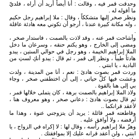
وحدقت قمر فيه ، وقالت : أنا أيضاً أريد أن أراه ، فلديّ
ما أقوله له .
ونظر صخر إليها متشككاً ، وقال : ملا إبراهيم رجل حكيم
، وله مكانة كبيرة عندنا ، أرجو أن تكوني معه هادئة عاقلة
.
وأشاحت قمر عنه ، وقد لاذت بالصمت ، فاستدار صخر ،
ومضى إلى الخارج ، وهو يكتم حنقه ، وسرعان ما دخل
الملا إبراهيم الخيمة ، وهو رجل في حوالي الستين ، يبدو
هادئاً طيباً ، ونظر إلى قمر ، ثم قال : يبدو أنكِ لستِ من
البادية ، يا ابنتي .
وردت قمر بصوت هادئ : نعم ، أنا من المدينة ، ولدت
وعشت فيها كلّ حياتي ، إلى أن اختطفني صخر ، وجاء
بي إلى هنا بالقوة .
ولاذ الملا إبراهيم بالصمت برهة ، كان يتملى خلالها قمر ،
ثم قال بصوت هادئ : دعاني صخر ، وهو معروف هنا ،
لأعقد قرانكما ..
وقاطعته قمر قائلة : يريد أن يتزوجني عنوة ، وهذا ما
أرفضه ، ولا أوافق عليه .
وهزّ ملا إبراهيم رأسه ، وقال لها : لا إكراه في الزواج ، يا
ابنتي ، ولن أعقد قرانه عليك إلا بموافقتك .