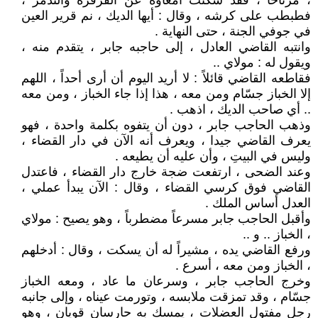
، مرتاحاً ، فقد سكتت أمعاؤه عن القرقرة والتذمر ،
فطبطب على كرشه ، وقال : أيها الديك ، نم قرير العين
في جوفي الجنة ، حتى النهاية .
وانتبه القاضي العادل ، إلى حاجبه جابر ، يتقدم منه ،
ويقول له : مولاي ..
فقاطعه القاضي قائلاً : لا أريد اليوم أن أرى أحداً ، اللهم
إلا الخباز جسّام ومن معه ، هذا إذا جاء الخباز ، ومن معه
.. أي صاحب الديك ، اذهب .
وذهب الحاجب جابر ، دون أن يتفوه بكلمة واحدة ، فهو
يعرف القاضي جيدا ، ويعرف أنه الآن في دار القضاء ،
وليس في البيتِ ، وأن عليه أن يطيعه .
وعند الضحى ، ارتفعت ضجة خارج دار القضاء ، فاعتدل
القاضي فوق كرسي القضاء ، وقال : الآن يبدأ عملي ،
العدل أساس الملك .
وأقبل الحاجب جابر مسرعاً مضطرباً ، وهو يصيح : مولاي
، الخباز .. و ..
ورفع القاضي يده ، مشيراً له أن يسكت ، وقال : أدخلهم
، الخباز ومن معه ، أسرع .
وخرج الحاجب جابر ، وسرعان ما عاد ، ومعه الخباز
جسّام ، وقد تمزقت ملابسه ، وتورمت عيناه ، وإلى جانبه
رجل مفتول العضلات ، يمسك به حارسان قويان ، وهو