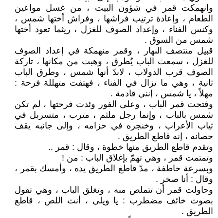
وانهمكت قمر في شؤون البيت ، من غسل مواعين
الطعام ، وإعادة ترتيب فراشها ، وفراش أختها شمس ،
وكنس الفناء ، وإعداد الصوف للغزل ، ريثما تعود أختها
شمس من السوق .
قبيل منتصف النهار ، وقمر منهمكة في إعداد الصوف
للغزل ، سمعت الباب يُطرق ، وهبت من مكانها ، تاركة
الصوف قرب الدولاب ، لابدّ أنها شمس ، وطرق الباب
ثانية ، وهي ما تزال في الفناء ، فهتفت متهللة فرحة :
مهلاً ، يا شمس ، إنني قادمة .
وفتحت قمر الباب ، وعلى الفور وئدت فرحتها ، لم تكن
شمس بالباب ، وإنما رجل ملثم ، مترب ، متسربل في
ثياب الأعراب ، وخنجره في حزامه ، وإلى جانبه يقف
حصانه ، إنه قاطع الطريق .
وتقدم قاطع الطريق منها خطوة ، وقال : قمر ..
وتمتمت قمر ، وهي تهمّ بإغلاق الباب : من !
وبسرعة خاطفة ، مدّ قاطع الطريق يده ، وأمسك بقمر ،
وقال : أنا صخر .
وحاولت قمر أن تتملص منه ، وتغلق الباب ، وهي تقول
بصوت خائف مضطرب : يا ويلي ، أنت اللص ، قاطع
الطريق .