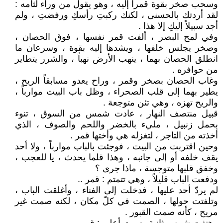
وسحب صخر بقوة قمراً إليه ، وهو يقول من وراء لثامه :
لقد أردتك بالحسنى ، لكنك ركبتِ رأسكِ ورفضتِ ، ولم
أجد سبيلاً إليكِ إلا هذا .
وفي لمح البصر ، ألفت قمر نفسها ، فوق الحصان ،
وصخر يجلس خلفها ، ويشدها إليه بقوة ، وسرعان ما
انطلق الحصان بهما ، ينهب الأرض نهباً ، والشرر يتطاير
من حوافره .
وغاب الحصان بصخر وقمر ، وراح يعدو مسابقاً الريح ،
يطير بهما إلى قلب الصحراء ، وظل باب البيت موارباً ،
والريح تهزه ، وهي تئن متوجعة .
قبيل منتصف النهار ، عادت شمس من السوق ، تنوء
بحمل زنبيل ، مليء بالخضر واللحم والصوف ، الذي
أخذته من التاجر ، لتغزله هي وأختها قمر .
وحين اقتربت من البيت ، فوجئت بالباب موارباً ، ولا أحد
يقف خلفه أو إلى جانبه ، وهذا قلما يحدث ، يا للعجب ،
وخفق قلبها متوجسة ، ماذا جرى ؟
ودفعت الباب قليلاً ، وهي تتمتم : قمر ..
لم يردّ أحد عليها ، فدخلت إلى الفناء ، وأغلقت الباب ،
وتلفتت حولها ، الصمت في كلّ مكان ، لكنه صمت غير
مريح ، كأنه صمت القبور .