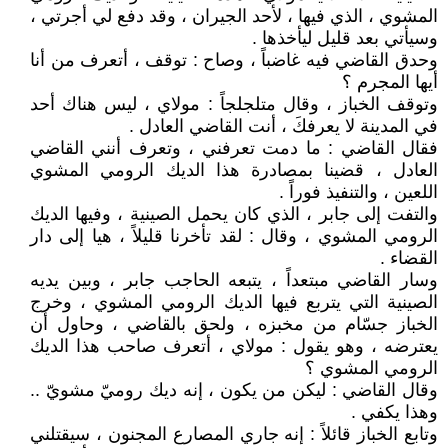
المشوي ، الذي فيها ، لأحد الجيران ، وقد دفع لي أجرتي ،
وسيأتي بعد قليل ليأخذها .
وحدق القاضي فيه غاضباً ، وصاح : توقف ، أتعرف من أنا
أيها المجرم ؟
وتوقف الخباز ، وقال متلجلجاً : مولاي ، ليس هناك أحد
في المدينة لا يعرفكَ ، أنت القاضي العادل .
فقال القاضي : ما دمت تعرفني ، وتعرف أنني القاضي
العادل ، قضينا بمصادرة هذا الديك الرومي المشوي
اللعين ، والتنفيذ فوراً .
والتفت إلى جابر ، الذي كان يحمل الصينية ، وفيها الديك
الرومي المشوي ، وقال : لقد تأخرنا قليلاً ، هيا إلى دار
القضاء .
وسار القاضي مبتعداً ، يتبعه الحاجب جابر ، وبين يديه
الصينية التي يتربع فيها الديك الرومي المشوي ، وخرج
الخباز جسّام من مخبزه ، ولحق بالقاضي ، وحاول أن
يعترضه ، وهو يقول : مولاي ، أتعرف صاحب هذا الديك
الرومي المشوي ؟
وقال القاضي : ليكن من يكون ، إنه ديك روميّ مشويّ ..
وهذا يكفي .
وتابع الخباز قائلاً : إنه جاري المصارع المجنون ، سيقتلني