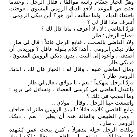
وهزّ الخباز جسّام رأسه موافقاً ، فقال الرجل : وعندما
جئت في الموعد ، لآخذ الديك الرومي المشوي ، فوجئت
باختفاء الديك ، ولما سألته ، أين هو ؟ أين ديكي الرومي ،
أتعرف ماذا قال لي ؟
فردّ القاضي : لا ، لا أعرف ، ماذا قال لك ؟
فصاح الرجل : طار .
ولاذ القاضي بالصمت ، فتابع الرجل قائلاً : قال لي طار ،
طار ديكي الرومي ، أهذا كلام يقوله عاقل ؟ ويريدني أن
أصدقه ، وأعود إلى البيت ، بدون ديكي الروميّ المشويّ ،
فديكي طار .
ومال القاضي عليه ، وقال له : الخباز قال لك ، الديك
الرومي طار ؟
فردّ الرجل متهكماً : نعم ، يا مولاي ، قال لي طار .
واعتدل القاضي في كرسي القضاء ، وتساءل في برود :
وما العجب في ذلك ؟
واتسعت عينا الرجل ، وقال : مولاي ..
وتابع القاضي كلامه قائلاً : الديك الرومي طائر له جناحان
، ومن الطبيعي والحالة هذه أن يطير ، نعم ، ديكك
الرومي .. طار .
وتلفت الرجل حوله مذهولاً ، كمن يبحث عمن يُشهده
على هذا الأمر ، ثم نظر إلى القاضي ، وقال : لكن الديك