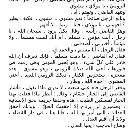
الروميّ ، يا مولاي ، مشوي .
وتنهد القاضي ، وتمتم : آه .
وتابع الرجل صائحاً : نعم مشوي .. مشوي .. فكيف يطير
؟ أفهمني ، يا مولاي ، فأنا .. ربما .. لا أفهم .
وهزّ القاضي رأسه ، وقال بكلّ برود : سبحان الله ، يا
رجل ، أنت مؤمن .. مسلم ، أم أنك لست مسلماً .. ولا
مؤمناً ، أخبرني ، أصدقني .
فقال الرجل ، أنا مسلم ، والحمد لله .
فقال له القاضي : ما دمت مسلماً ، فإنك تعرف أن الله
قادر على كلّ شيء ، وهو يُحيي الموتى وهي رميم في
قبورها ، أحي الله ديكك الرومي ، وهو مشوي ، هذه
معجزة ، ستخرس الكفار ، ديكك الرومي اللذيذ ، أعني
المشوي ، أحياه الله ، وطار .
وفغر الرجل فاه على سعته ، لا يدري ماذا يقول ، فأشار
القاضي إلى الخباز جسّام ، وقال : أنظر ماذا فعلت بهذا
الخباز لمسكين الطيب ، هذه وحدها جريمة بحق الإنسانية
، وضميري لن يرتاح إلا أحققتُ الحقّ ، وبذلك أحقق
العدالة ، التي أمر بها الله ، فأنا هنا ، في دار القضاء ،
ولابدّ أن أقيم العدل .
وصاح الحاجب : يحيا العدل .