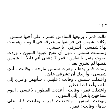
" 1 "
ـــــــــــــــــ
مالت قمر ، بربيعها السادس عشر ، على أختها شمس ،
وكانت شمس في فراشها مستغرقة في النوم ، وهمست
لها : شمسي ، أشرقي ، يا حبيبتي .
وتململت شمس ، دون أن تفتح عينيها البنيتين ، وردت
بصوت مثقل بالنعاس : قمر ؟ دعيني أنم قليلاً ، الشمس
نفسها لم تشرق بعد .
ومدت قمر يدها ، وهزت شمس مازحة ، وقالت : أنتِ
شمسي ، وأريدكِ أن تشرقي عليّ .
واعتدلت شمس ، وقالت : غلبتني ، سأنهض وأمري إلى
الله ، وأعد لكِ الفطور .
واعتدلت قمر ، وقالت ، أعددت الفطور ، لا تنسي ، اليوم
ستذهبين بالغزل إلى السوق .
ونهضت شمس ، واحتضنت قمر ، وطبعت قبلة على
خدها ، وقالت : قمر .