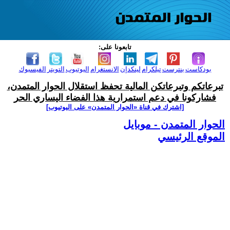
تابعونا على:
بودكاست
بنترست
تيلكرام
لينكدإن
الانستغرام
اليوتيوب
التويتر
الفيسبوك
تبرعاتكم وتبرعاتكن المالية تحفظ استقلال الحوار المتمدن،
فشاركونا في دعم استمرارية هذا الفضاء اليساري الحر
[اشترك في قناة ‫«الحوار المتمدن» على اليوتيوب]
الحوار المتمدن - موبايل
الموقع الرئيسي