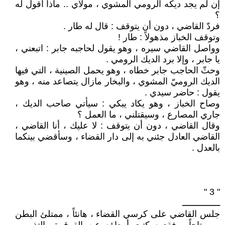
إن لم يجد ديكه الرومي المشوي ، مولاي .. ماذا أقول له
؟
فردّ القاضي ، دون أن يتوقف : قال له طار .
وتوقف الخباز مذهولاً : طار !
وواصل القاضي سيره ، وهو يقول لحاجبه جابر : اتبعني ،
يا جابر ، وإلا برد الديك الرومي .
وحثّ الحاجب جابر خطاه ، وهو يحمل الصينية ، التي فيها
الديك الروميّ المشوي ، والبخار مازال يتصاعد منه ، وهو
يقول : حاضر سيدي .
وصاح الخباز ، وهو يكاد يبكي : سيأتي صاحب الديك ،
جاري المصارع ، وسيقتلني ، ما العمل ؟
وقال القاضي ، دون أن يتوقف : لا عليك ، أنا القاضي ،
القاضي العادل جئني به إلى دار القضاء ، وسأقضي بينكما
بالعدل .
" 3 "
ـــــــــــــــ
جلس القاضي على كرسي القضاء ، هانئاً ، ممتلئ البطن