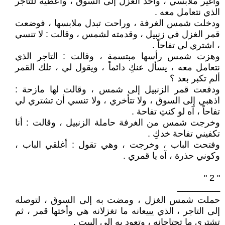
وأغير ملابسي ، وآخذ الغزل إلى السوق ، وأعطيه للتاجر
الذي نتعامل معه .
ودخلت شمس الغرفة ، وراحت تبدل ملابسها ، فوضعت
قمر الغزل في زنبيل ، وقدمته لشمس ، وقالت : لا تنسي
، اشتري لي تفاحاً .
وهزت شمس رأسها مبتسمة ، وقالت : التاجر الذي
نتعامل معه ، يسأل عنكِ دائماً ، ويقول لي ، تلك القمر
ألم تكبر بعد ؟
ودفعت قمر الزنبيل إلى شمس ، وقالت لها مازحة :
اذهبي إلى السوق ، ولا تتأخري ، ولا تنسي أن تشتري لي
تفاحاً ، آه لو كنتِ تفاحة .
وخرجت شمس من الغرفة حاملة الزنبيل ، وقالت : أنا
تكفيني تفاحة خدكِ .
وفتحت الباب ، وخرجت ، وهي تقول : أغلقي الباب ،
وكوني حذرة ، آه يا قمري .
" 2 "
ـــــــــــــــــ
حملت شمس الغزل ، ومضت به إلى السوق ، لتوصله
إلى التاجر ، الذي يبيعانه ما تغزلانه هي وأختها قمر ، ثم
تشتري ما تحتاجانه ، وتعود به إلى البيت .