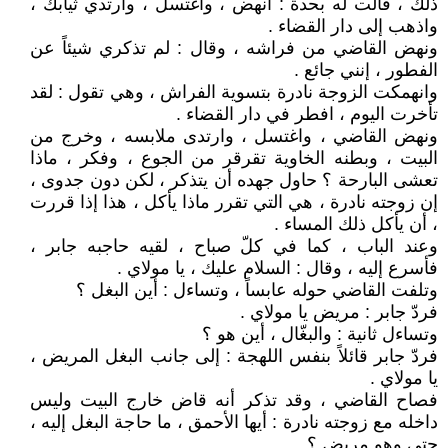
ذلك ، قالت له بحدة : انهض ، واغتسل ، وارتدي ثيابك ،
واذهب إلى دار القضاء .
ونهض القاضي من فراشه ، وقال : لم تذكري شيئاً عن
الفطور ، إنني جائع .
وانهمكت الزوجة نادرة بتسوية الفراش ، وهي تقول : لقد
تأخرت اليوم ، افطر في دار القضاء .
ونهض القاضي ، واغتسل ، وارتدى ملابسه ، وخرج من
البيت ، وبطنه الخاوية تقرقر من الجوع ، وفكر ، ماذا
تعشى البارحة ؟ حاول جهده أن يتذكر ، لكن دون جدوى ،
إن زوجته نادرة ، هي التي تقرر ماذا يأكل ، هذا إذا قررت
، أن يأكل ذلك المساء .
وعند الباب ، كما في كلّ صباح ، لقيه حاجبه جابر ،
فأسرع إليه ، وقال : السلام عليك ، يا مولاي .
وتلفت القاضي حوله عابساً ، وتساءل : أين البغل ؟
فردّ جابر : مريض يا مولاي .
وتساءل ثانية : والبغّال ، أين هو ؟
فردّ جابر قائلاً بنفس اللهجة : إلى جانب البغل المريض ،
يا مولاي .
فصاح القاضي ، وقد تذكر أنه قاض خارج البيت وليس
داخله مع زوجته نادرة : أيها الأحمق ، ما حاجة البغل إليه ،
حتى وهو مريض ؟