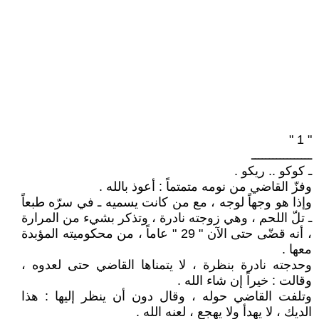
" 1 "
ـــــــــــــــــ
ـ كوكو .. ريكو .
وفزّ القاضي من نومه متمتماً : أعوذ بالله .
وإذا هو وجهاً لوجه ، مع من كانت يسميه ـ في سرّه طبعاً
ـ تلّ اللحم ، وهي زوجته نادرة ، وتذكر بشيء من المرارة
، أنه قضّى حتى الآن " 29 " عاماً ، من محكوميته المؤبدة
معها .
وحدجته نادرة بنظرة ، لا يتمناها القاضي حتى لعدوه ،
وقالت : خيراً إن شاء الله .
وتلفت القاضي حوله ، وقال دون أن ينظر إليها : هذا
الديك ، لا يهدأ ولا يهجع ، لعنه الله .