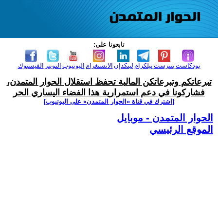
تابعونا على:
بودكاست
بنترست
تيلكرام
لينكدإن
الانستغرام
اليوتيوب
التويتر
الفيسبوك
تبرعاتكم وتبرعاتكن المالية تحفظ استقلال الحوار المتمدن،
فشاركونا في دعم استمرارية هذا الفضاء اليساري الحر
[اشترك في قناة ‫«الحوار المتمدن» على اليوتيوب]
الحوار المتمدن - موبايل
الموقع الرئيسي