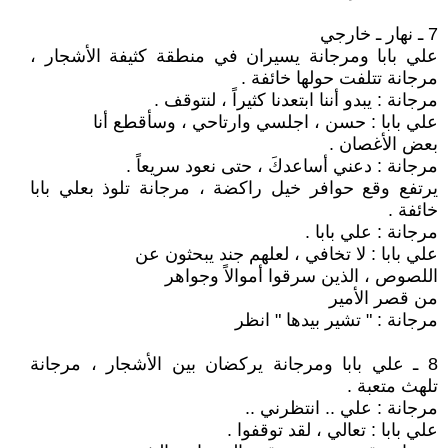
7 ـ نهار ـ خارجي
علي بابا ومرجانة يسيران في منطقة كثيفة الأشجار ،
مرجانة تتلفت حولها خائفة .
مرجانة : يبدو أننا ابتعدنا كثيراً ، لنتوقف .
علي بابا : حسن ، اجلسي وارتاحي ، وسأقطع أنا
بعض الأغصان .
مرجانة : دعني أساعدكَ ، حتى نعود سريعاً .
يرتفع وقع حوافر خيل راكضة ، مرجانة تلوذ بعلي بابا
خائفة .
مرجانة : علي بابا .
علي بابا : لا تخافي ، لعلهم جند يبحثون عن
اللصوص ، الذين سرقوا أموالاً وجواهر
من قصر الأمير
مرجانة : " تشير بيدها " انظر
8 ـ علي بابا ومرجانة يركضان بين الأشجار ، مرجانة
تلهث متعبة .
مرجانة : علي .. انتظرني ..
علي بابا : تعالي ، لقد توقفوا .