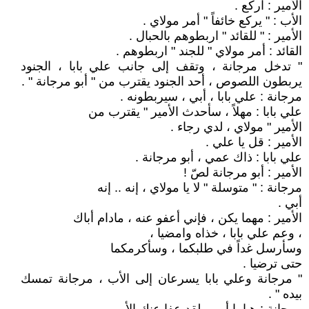
الأمير : اركع .
الأب : " يركع خائفاً " أمر مولاي .
الأمير : " للقائد " اربطوهم بالحبال .
القائد : أمر مولاي " للجند " اربطوهم .
" تدخل مرجانة ، وتقف إلى جانب علي بابا ، الجنود
يربطون اللصوص ، أحد الجنود يقترب من " أبو مرجانة " .
مرجانة : علي بابا ، أبي ، سيربطونه .
علي بابا : مهلاً ، سأحدث الأمير " يقترب من
الأمير " مولاي ، لدي رجاء .
الأمير : قل يا علي .
علي بابا : ذاك عمي ، أبو مرجانة .
الأمير : أبو مرجانة لصّ !
مرجانة : " متوسلة " لا يا مولاي ، إنه .. إنه
أبي .
الأمير : مهما يكن ، فإني أعفو عنه ، مادام أباك
، وعم علي بابا ، خذاه وامضيا ،
وسأرسل غداً في طلبكما ، وسأكرمكما
حتى ترضيا .
" مرجانة وعلي بابا يسرعان إلى الأب ، مرجانة تمسك
بيده " .