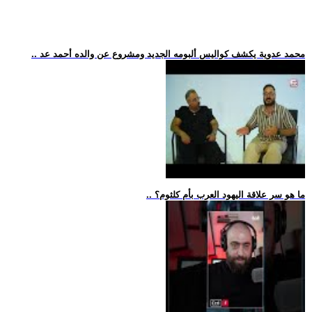
.. محمد عدوية يكشف كواليس ألبومه الجديد ومشروع عن والده أحمد عد
.. ما هو سر علاقة اليهود العرب بأم كلثوم؟