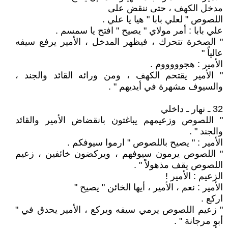
مدخل الكهف ، حتى ننقض على
اللصوص " لعلي بابا " هيا يا علي .
علي بابا : أمر مولاي " يصيح " افتح يا سمسم .
" الصخرة تتحرك ، فيظهر المدخل ، الأمير يرفع سيفه
عالياً "
الأمير : هجوووووم .
" الأمير يقتحم الكهف ، ومن ورائه القائد والجند ،
والسيوف مشهرة في أيديهم " .
32 ـ نهار ـ داخلي
" اللصوص وزعيمهم يباغتون بانقضاض الأمير والقائد
والجند " .
الأمير : " يصيح باللصوص " ارموا سيوفكم .
" اللصوص يرمون سيوفهم ، ويركضون خائفين ، زعيم
اللصوص يقف مذهولاً " .
الزعيم : الأمير !
الأمير : نعم ، الأمير ، أيها الخائن " يصيح "
اركع .
" زعيم اللصوص يرمي سيفه ويركع ، الأمير يحدق في "
أبو مرجانة " .