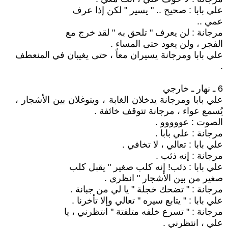
علي بابا : صحيح .. " يسير " لكن إذا عرف
عمي ..
مرجانة : لن يعرف " تلحق به " لقد خرج مع
الفجر ، ولن يعود حتى المساء .
علي بابا ومرجانة يسيران معاً ، حتى يغيبان في المنعطف
.
6 ـ نهار ـ خارجي
علي بابا ومرجانة يدخلان الغابة ، ويتوغلان بين الأشجار ،
يُسمع عواء ، مرجانة تتوقف خائفة .
الصوت : عووووو .
مرجانة : علي بابا .
علي بابا : تعالي ، لا تخافي .
مرجانة : إنه ذئب .
علي بابا : ذئب! إنه كلب صغير " يقبل كلب
صغير من بين الأشجار " انظري .
مرجانة : " تضحك خجلة " يا لي من جبانة .
علي بابا : " يتابع سيره " تعالي وإلا تأخرنا .
مرجانة : " تسرع خلفه متلفتة " انتظرني ، يا
علي ، انتظرني .