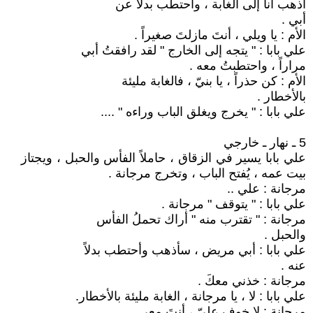
أذهب أنا إلى الغابة ، وأحتطب بدلاً عن
أبي .
الأم : يا ويلي ، أنتَ مازلتَ صغيراً .
علي بابا : " يتجه إلى الخارج " لقد رافقتُ أبي
مراراً ، واحتطبتُ معه .
الأم : كن حذراً ، يا بنيّ ، فالغابة مليئة
بالأخطار .
علي بابا : " يخرج ويغلق الباب وراءه " ....
5 ـ نهار ـ خارجي
علي بابا يسير في الزقاق ، حاملاً الفأس والحبل ، ويجتاز
بيت عمه ، يُفتح الباب ، وتخرج مرجانة .
مرجانة : علي ..
علي بابا : " يتوقف " مرجانة .
مرجانة : " تقترب منه " أراك تحملُ الفأس
والحبل .
علي بابا : أبي مريض ، سأذهب وأحتطب بدلاً
عنه .
مرجانة : خذني معكَ .
علي بابا : لا ، يا مرجانة ، الغابة مليئة بالأخطار.
مرجانة : لا خوف عليّ ، أنتَ معي .