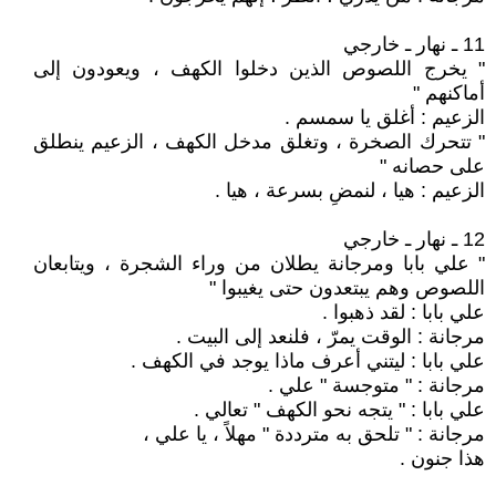
11 ـ نهار ـ خارجي
" يخرج اللصوص الذين دخلوا الكهف ، ويعودون إلى
أماكنهم "
الزعيم : أغلق يا سمسم .
" تتحرك الصخرة ، وتغلق مدخل الكهف ، الزعيم ينطلق
على حصانه "
الزعيم : هيا ، لنمضِ بسرعة ، هيا .
12 ـ نهار ـ خارجي
" علي بابا ومرجانة يطلان من وراء الشجرة ، ويتابعان
اللصوص وهم يبتعدون حتى يغيبوا "
علي بابا : لقد ذهبوا .
مرجانة : الوقت يمرّ ، فلنعد إلى البيت .
علي بابا : ليتني أعرف ماذا يوجد في الكهف .
مرجانة : " متوجسة " علي .
علي بابا : " يتجه نحو الكهف " تعالي .
مرجانة : " تلحق به مترددة " مهلاً ، يا علي ،
هذا جنون .