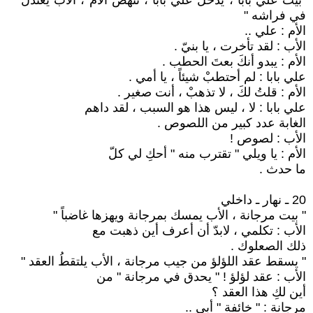
"بيت علي بابا ، يدخل علي بابا ، تنهض الأم ، الأب يعتدل
في فراشه "
الأم : علي ..
الأب : لقد تأخرت ، يا بنيّ .
الأم : يبدو أنكَ بعتَ الحطب .
علي بابا : لم أحتطبْ شيئاً ، يا أمي .
الأم : قلتُ لكَ ، لا تذهبْ ، أنت صغير .
علي بابا : لا ، ليس هذا هو السبب ، لقد داهم
الغابة عدد كبير من اللصوص .
الأب : لصوص !
الأم : يا ويلي " تقترب منه " أحكِ لي كلّ
ما حدث .
20 ـ نهار ـ داخلي
" بيت مرجانة ، الأب يمسك بمرجانة ويهزها غاضباً "
الأب : تكلمي ، لابدّ أن أعرف أين ذهبت مع
ذلك الصعلوك .
" يسقط عقد اللؤلؤ من جيب مرجانة ، الأب يلتقطُ العقد "
الأب : عقد لؤلؤ ! " يحدق في مرجانة " من
أين لكِ هذا العقد ؟
مرجانة : " خائفة " أبي ..