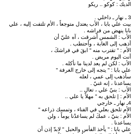
الديك : كوكو .. ريكو
3 ـ نهار ـ داخلي .
بيت علي بابا ، الأب يعتدل متوجعاً ، الأم تلتفت إليه ، علي
بابا ينهض من فراشه .
الأب : الشمس أشرقت ، آه عليّ أن
أذهب إلى الغابة ، وأحتطب .
الأم : " تقترب منه " ابقَ في فراشكَ ،
أنت اليوم مريض .
الأب : لكن لم يعد لدينا ما نأكله .
علي بابا : " يتجه إلى خارج الغرفة "
سأذهب إلى عمي ، لعله
يساعدنا ، إنه غنيّ .
الأب : بنيّ علي ، تعال ..
الأم : | تلحق به " مهلاً يا علي ..
4ـ نهار ـ خارجي
الأم تلحق بعلي في الفناء ، وتمسك ذراعه "
الأم : بنيّ ، عمكَ لم يساعدْنا يوماً ، ولن
يساعدنا .
علي بابا : " يأخذ الفأس والحبل " لابدّ إذن أن