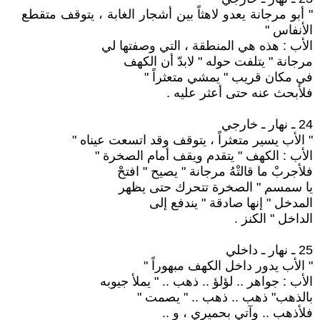
" أبو مرجانة يعدو لاهثاً بين أشجار الغابة ، يتوقف متقطع
الأنفاس "
الأب : هذه هي المنطقة ، التي وصفتها لي
مرجانة " يتلفت حوله " لابدّ أن الكهف
في مكان قريب " يمشي متعثراً "
فلأبحث عنه حتى أعثر عليه .
24 ـ نهار ـ خارجي
" الأب يسير متعثراً ، يتوقف وقد اتسعت عيناه "
الأب : الكهف " يتقدم ويقف أمام الصخرة "
فلأجربْ ما قالتْهُ مرجانة " يصيح " افتحْ
يا سمسم " الصخرة تتحرك حتى يظهر
المدخل " إنها صادقة " يندفع إلى
الداخل " الكنز .
25 ـ نهار ـ داخلي
" الأب يدور داخل الكهف مبهوراً "
الأب : جواهر .. لؤلؤ .. ذهب .. " يملأ جيوبه
بالذهب" ذهب .. ذهب .. " يصمت "
فلأذهب .. وآتي بحميري ، و ..