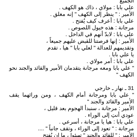
الجميع "
علي بابا : مولاي ، ذاك هو الكهف .
الأمير : " ينظر إلى الكهف " إنه مغلق .
علي بابا : أعرف كيف يُفتح .
مرجانة : هذه خيول اللصوص .
علي بابا : لابدّ أنهم في الداخل .
الأمير : إنها فرصتنا للقبض عليهم جميعاً ،
وتقديمهم للعدالة " لعلي بابا " هيا ، تقدم
يا علي بابا .
علي بابا : أمر مولاي .
" علي بابا ومعه مرجانة يتقدمان الأمير والقائد والجند نحو
الكهف "
31 ـ نهار ـ خارجي
" علي بابا ومرجانة أمام الكهف ، ومن ورائهما يقف
الأمير والقائد والجند "
الأمير : مرجانة ، سنبدأ الهجوم بعد قليل ،
عودي أنتِ إلى الوراء .
علي بابا : هيا يا مرجانة ، أسرعي .
مرجانة : " تعود إلى الوراء ، وتقف جانباً " ....
الأمير : " للقائد والجند " تهيئوا ، ما إن يُفتح