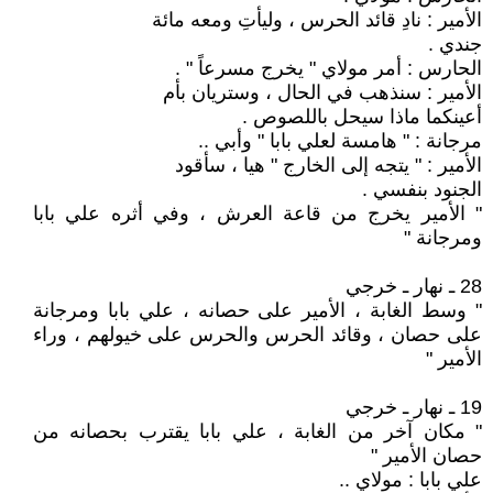
الأمير : نادِ قائد الحرس ، وليأتِ ومعه مائة
جندي .
الحارس : أمر مولاي " يخرج مسرعاً " .
الأمير : سنذهب في الحال ، وستريان بأم
أعينكما ماذا سيحل باللصوص .
مرجانة : " هامسة لعلي بابا " وأبي ..
الأمير : " يتجه إلى الخارج " هيا ، سأقود
الجنود بنفسي .
" الأمير يخرج من قاعة العرش ، وفي أثره علي بابا
ومرجانة "
28 ـ نهار ـ خرجي
" وسط الغابة ، الأمير على حصانه ، علي بابا ومرجانة
على حصان ، وقائد الحرس والحرس على خيولهم ، وراء
الأمير "
19 ـ نهار ـ خرجي
" مكان آخر من الغابة ، علي بابا يقترب بحصانه من
حصان الأمير "
علي بابا : مولاي ..