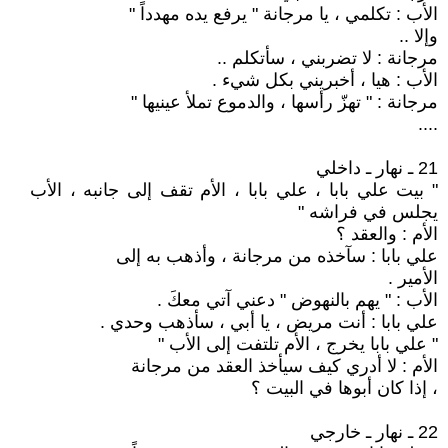
الأب : تكلمي ، يا مرجانة " يرفع يده مهدداً "
وإلا ..
مرجانة : لا تضربني ، سأتكلم ..
الأب : هيا ، أخبريني بكل شيء .
مرجانة : " تهزّ رأسها ، والدموع تملأ عينيها "
....
21 ـ نهار ـ داخلي
" بيت علي بابا ، علي بابا ، الأم تقف إلى جانبه ، الأب
يجلس في فراشه "
الأم : والعقد ؟
علي بابا : سآخذه من مرجانة ، وأذهب به إلى
الأمير .
الأب : " يهم بالنهوض " دعني آتي معكَ .
علي بابا : أنت مريض ، يا أبي ، سأذهب وحدي .
" علي بابا يخرج ، الأم تلتفت إلى الأب "
الأم : لا أدري كيف سيأخذ العقد من مرجانة
، إذا كان أبوها في البيت ؟
22 ـ نهار ـ خارجي