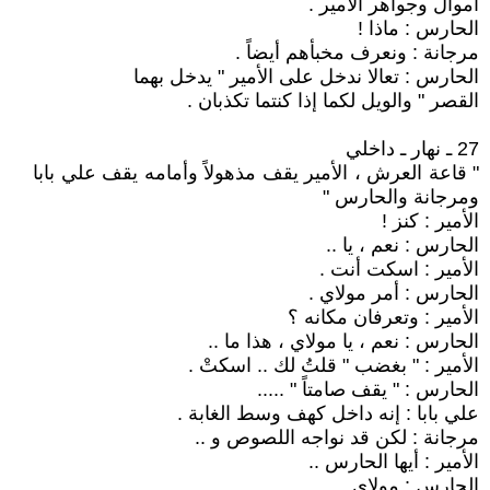
أموال وجواهر الأمير .
الحارس : ماذا !
مرجانة : ونعرف مخبأهم أيضاً .
الحارس : تعالا ندخل على الأمير " يدخل بهما
القصر " والويل لكما إذا كنتما تكذبان .
27 ـ نهار ـ داخلي
" قاعة العرش ، الأمير يقف مذهولاً وأمامه يقف علي بابا
ومرجانة والحارس "
الأمير : كنز !
الحارس : نعم ، يا ..
الأمير : اسكت أنت .
الحارس : أمر مولاي .
الأمير : وتعرفان مكانه ؟
الحارس : نعم ، يا مولاي ، هذا ما ..
الأمير : " بغضب " قلتُ لك .. اسكتْ .
الحارس : " يقف صامتاً " .....
علي بابا : إنه داخل كهف وسط الغابة .
مرجانة : لكن قد نواجه اللصوص و ..
الأمير : أيها الحارس ..
الحارس : مولاي .