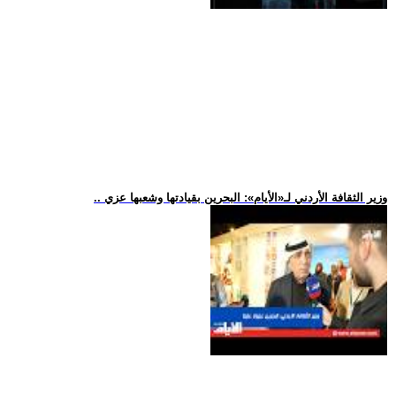
.. وزير الثقافة الأردني لـ«الأيام»: البحرين بقيادتها وشعبها عزي