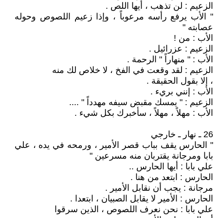
الزعيم : لن تذهب ، أيها اللص .
" الأب يرفع رأسه مرعوباً ، وإذا زعيم اللصوص وحوله
عصابته "
الأب : من !
الزعيم : عزرائيل .
الأب : " منهاراً " الرحمة .
الزعيم : لقد وقعت في الفخ ، لا خلاص لك منه
، إلا بقول الحقيقة .
الأب : إنني بريء .
الزعيم : " يمسك مقبض سيفه مهدداً " ....
الأب : مهلاً ، مهلاً ، سأخبرك بكل شيء .
26 ـ نهار ـ خارجي
" الحارس يقف بباب قصر الأمير ، ورمحه في يده ، علي
بابا ومرجانة يقتربان منه مسرعين "
علي بابا : أيها الحارس ..
الحارس : ابتعد من هنا .
مرجانة : يجب أن نقابل الأمير .
الحارس : الأمير لا يقابل الصبيان ، ابتعدا .
علي بابا : نحن نعرف اللصوص ، الذين سرقوا