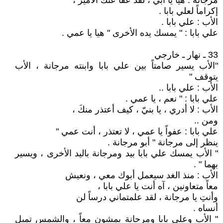
مرجانة : هيا يا أبي ، لقد عفا عنك الأمير ،
إكراماً لعلي بابا .
الأب : علي بابا .
علي بابا : " يمسك يده الأخرى " هيا يا عمي .
33 ـ نهار ـ خارجي
"الأب يسير صامتاً بين علي بابا وابنته مرجانة ، الأب
يتوقف "
الأب : علي بابا ..
علي بابا : " نعم ، يا عمي .
الأب : لا أدري ، يا بنيّ ، كيف أعتذر منكَ ،
ومن ..
علي بابا : عفواً يا عمي ، لا تعتذر ، أنت عمي "
ينظر إلى مرجانة " أبو مرجانة .
" الأب يمسك علي بابا بيد ومرجانة باليد الأخرى ، ويسير
بهما " .
الأب : منذ الغد سيعمل أبوك معي ، ونعيش
معاً متعاونين ، آه أنت يا علي بابا ،
وأنتِ يا مرجانة ، لقد علمتماني درساً لن
أنساه .
" الأب وعلي بابا ومرجانة يمشون معاً ، والشمس تميل