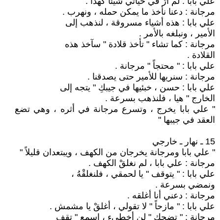
علي بابا : لم أرَ في حياتي شيئاً كهذا .
مرجانة : دعنا نأخذ ما يمكن حمله ، ونهرب .
علي بابا : هذه أشياء مسروقة ، لنذهب إلى
الأمير ، ونبلغه بالأمر .
مرجانة : كما تشاء " تأخذ قلادة " سآخذ هذه
القلادة .
علي بابا : " محتجاً " مرجانة .
مرجانة : سنريها للأمير حتى يصدقنا .
علي بابا : حسن ، خبئيها في جيبكِ " يتجه إلى
الخارج " هيا ، فلنذهب بسرعة .
" علي بابا يخرج ، وتسرع مرجانة في أثره ، وهي تضع
العقد في جيبها "
15 ـ نهار ـ خارجي
" علي بابا ومرجانة يخرجان من الكهف ، ويبتعدان قليلاً "
مرجانة : علي بابا ، لم نغلقْ الكهف .
علي بابا : " يتوقف " يا لحمقي ، فلنغلقْهُ ،
ونمضي بسرعة .
مرجانة : دعني أنا أغلقه .
علي بابا : " مازحاً " لا تقولي ، أغلقْ يا مشمش .
مرجانة : " تضحك " لن أخطىء ، اسمع " تقف