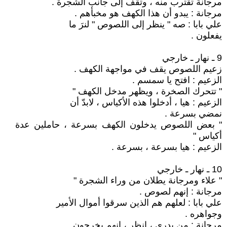
مرجانة تقترب منه ، وتقف إلى جانب الشجرة .
مرجانة : يبدو أن هذا الكهف هو مخبأهم .
علي بابا : صه " ينظر إلى اللصوص " لنرَ ما
يفعلون .
9 ـ نهار ـ خارجي
زعيم اللصوص يقف في مواجهة الكهف .
الزعيم : افتح يا سمسم .
" تتحرك الصخرة ، ويظهر مدخل الكهف "
الزعيم : هيا ، أدخلوا هذه الأكياس ، لابدّ أن
نمضي بسرعة .
" بعض اللصوص يدخلون الكهف بسرعة ، حاملين عدة
أكياس "
الزعيم : هيا بسرعة ، بسرعة .
10 ـ نهار ـ خارجي
" علاء ومرجانة يطلان من وراء الشجرة "
مرجانة : إنهم لصوص .
علي بابا : لعلهم هم الذين سرقوا أموال الأمير
وجواهره .
مرجانة : من يدري ، انظر ، إنهم يخرجون .