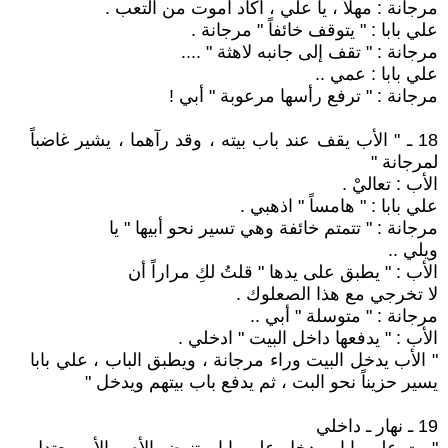
مرجانة : مهلاً ، يا علي ، أكاد أموت من التعب .
علي بابا : " يتوقف خائفاً " مرجانة .
مرجانة : " تقف إلى جانبه لاهثة " ....
علي بابا : عمي ..
مرجانة : " ترفع رأسها مرعوبة " أبي !
18 ـ " الأب يقف عند باب بيته ، وقد رآهما ، يشير غاضباً
لمرجانة "
الأب : تعاليْ .
علي بابا : " هامساً " اذهبي .
مرجانة : " تتمتم خائفة وهي تسير نحو أبيها " يا
ويلي ..
الأب : " يطبق على يدها " قلتُ لكِ مراراً أن
لا تخرجي مع هذا الصعلوك .
مرجانة : " متوسلة " أبي ..
الأب : " يدفعها داخل البيت " ادخلي .
" الأب يدخل البيت وراء مرجانة ، ويطبق الباب ، علي بابا
يسير حزيناً نحو البت ، ثم يدفع باب بيتهم ويدخل "
19 ـ نهار ـ داخلي