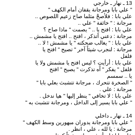
13 ـ نهار ـ خارجي
" علي بابا ومرجانة يقفان أمام الكهف "
علي بابا : فلأصحْ مثلما صاح زعيم اللصوص ..
مرجانة : " خائفة " علي ..
علي بابا : افتح يا .. " يصمت " ماذا صاح ؟
مرجانة : دعني أتذكر ، افتح .. افتح يا مشمش ..
علي بابا : " يغالب ضحكته " يا مشمش ! لا ..
مرجانة : لنجرب شيئاً آخر " تصيح " افتح يا
فلفل
علي بابا : أرأيتِ ؟ ليس افتح يا مشمش ولا يا
فلفل " يفكر " آه تذكرت " يصيح " افتح
يا .. سمسم
" الصخرة تتحرك ، مرجانة تتشبث بعلي بابا "
مرجانة : علي .
علي بابا : لا تخافي " ينظر إليها " هيا ندخل .
" علي بابا يسير إلى الداخل ، ومرجانة تتشبث به "
14 ـ نهار ـ داخلي
" علي بابا ومرجانة يدوران مبهورين وسط الكهف "
مرجانة : يا لله ، علي ، انظر .