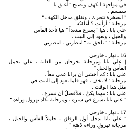
في مواجهة الكهف وتصيح " أغلق يا
سمسم .
" الصخرة تتحرك ، وتغلق مدخل الكهف "
مرجانة : أرأيت ؟ أغلقتُه .
علي بابا : هيا " يسرع مبتعداً " هيا نأخذ الفأس
والحبل ، ونعود إلى البيت .
مرجانة : " تلحق به " انتظرني ، انتظرني .
16 ـ نهار ـ خارجي
| علي بابا ومرجانة يخرجان من الغابة ، علي يحمل
الفأس والحبل "
علي بابا : كم أخشى أن يرانا عمي معاً .
مرجانة : لا تخف ، فهو قلما يعود إلى البيت في
مثل هذا الوقت .
علي بابا : مهما يكنْ ، فلأفضلُ أن نسرع .
" علي بابا يسرع في سيره ، ومرجانة تكاد تهرول وراءه "
17 ـ نهار ـ خارجي
" علي بابا يدخل أول الزقاق ، حاملاً الفأس والحبل ،
مرجانة تهرول وراءه لاهثة "