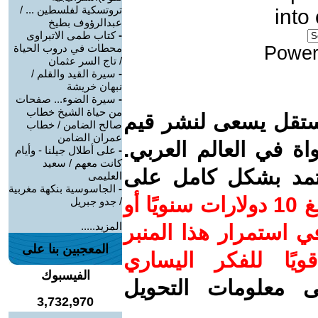
تروتسكية لفلسطين ... /
into
عبدالرؤوف بطيخ
-
كتاب طمى الاتبراوى
محطات في دروب الحياة
Power
/ تاج السر عثمان
-
سيرة القيد والقلم /
نبهان خريشة
-
سيرة الضوء... صفحات
من حياة الشيخ خطاب
ستقل يسعى لنشر قيم
صالح الضامن / خطاب
عمران الضامن
واة في العالم العربي.
-
على أطلال جيلنا - وأيام
كانت معهم / سعيد
عتمد بشكل كامل على
العليمى
-
الجاسوسية بنكهة مغربية
ساهم/ي معنا! بدعمكم بمبلغ 10 دولارات سنويًا أو
/ جدو جبريل
المزيد.....
 استمرار هذا المنبر
المعجبين بنا على
ويًا للفكر اليساري
الفيسبوك
ى معلومات التحويل
3,732,970