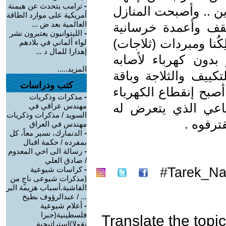
-
ترامب يتحدث عن هيمنة
ين .. وأصبحت المنازل
أمريكية على موارد الطاقة
العالمية بعد ض ...
سقف وأعمدة خرسانية
-
الليتوانيون يعتبرون نشر
ِكُنا ومبردات (ثلاجات)
لواء ألماني في بلادهم
إهدارا للمال د ...
بدون كهرباء لأصابه
المزيد.....
كييف والثلاجة وباقة
كتب ودراسات
 أصبح إنقطاع الكهرباء
-
مذكرات وذكريات
ماعي الذي يتعرض له
مهندس عراقي في
السويد / مذكرات وذكريات
ترفوه .
مهندس في العراق
-
الدنمارك، نسير معاً، كل
بمفرده / حكمة اقبال
-
رسالة الى اخي المعدوم
/ صادق العلي
Tarek_Na
-
كراسات شيوعية
(مذكرات شيوعى ناجٍ من
الفاشية.أسباب هزيمة البر
... / عبدالرؤوف بطيخ
-
أعلام شيوعية
فلسطينية(جبرا
Translate the topic
نقولا)استراتيجية