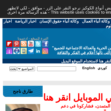
 أنواع الكوكيز نرجو النقر على الزر - موافق - لكي لاتظهر
This website uses cookies to ensure you ge
وكالة أنباء العمال
-
وكالة أنباء حقوق الإنسان
-
اخبار الرياضة
-
اخبار
لوم
التبرع للموقع - ادعمونا
حرية والعدالة الاجتماعية للجميع
"
تى نالها أعلام في الفكر والثقافة
قر هنا لاستخدام الموقع البديل
كوردي
English
طارق ناجح
لموبايل انقر هنا
 المتمدن، فشاركونا في دعم