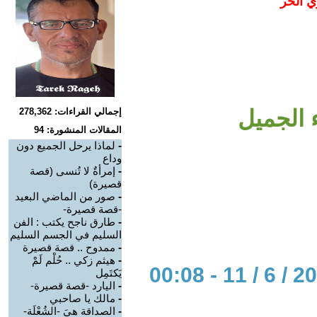
ي الحر
 الجميل
إجمالي القراءات: 278,362
المقالات المنشورة: 94
-
لماذا يرحل الجميع دون
وداع
-
إمرأةٌ لا تُنسى (قصة
قصيرة)
-
صور من الماضي البعيد
-قصة قصيرة-
-
طارق ناجح يكتب : الفن
السليم في الجسم السليم
-
ممدوح .. قصة قصيرة
-
هيثم زكي .. حُلْم لَمْ
يَكتَمِل
-
اليارد -قصة قصيرة-
-
مالك يا صاحبي
-
الصداقة هيَ -الشُعْلَة-