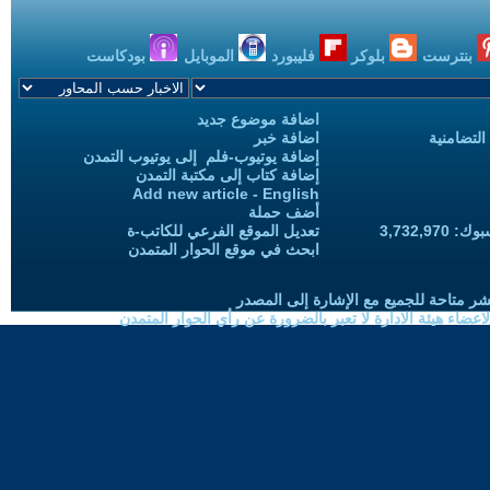
بنترست
بلوكر
فليبورد
الموبايل
بودكاست
اضافة موضوع جديد
التضامنية
اضافة خبر
إضافة يوتيوب-فلم إلى يوتيوب التمدن
إضافة كتاب إلى مكتبة التمدن
Add new article - English
أضف حملة
3,732,97
تعديل الموقع الفرعي للكاتب-ة
ابحث في موقع الحوار المتمدن
شر متاحة للجميع مع الإشارة إلى المصدر
ضاء هيئة الادارة لا تعبر بالضرورة عن رأي الحوار المتمدن