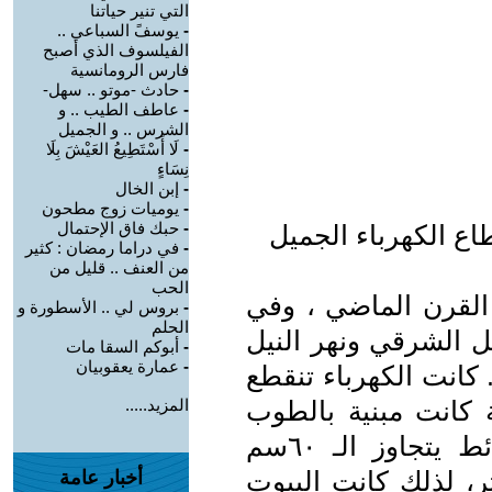
التي تنير حياتنا
-
يوسفً السباعي ..
الفيلسوف الذي أصبح
فارس الرومانسية
-
حادث -موتو .. سهل-
-
عاطف الطيب .. و
الشرس .. و الجميل
-
لَا أَسْتَطِيعُ العَيْشَ بِلَا
نِسَاءٍ
-
إبن الخال
-
يوميات زوج مطحون
-
حبك فاق الإحتمال
اع الكهرباء الجميل
-
في دراما رمضان : كثير
من العنف .. قليل من
الحب
ثمانينات القرن الماضي ، وفي
-
بروس لي .. الأسطورة و
الحلم
بل الشرقي ونهر النيل
-
أبوكم السقا مات
-
عمارة يعقوبيان
 كانت الكهرباء تنقطع
ية كانت مبنية بالطوب
المزيد.....
اللَبِنٔ (الأخضر) ، وكان سُمك الحوائط يتجاوز الـ ٦٠سم
ع سقف الغرفة يتجاوز الـ ٤ متر، لذلك كانت البيوت
أخبار عامة