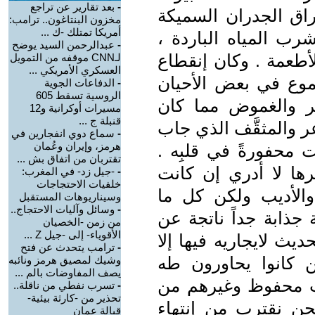
-
بعد تقارير عن تراجع
راق الجدران السميكة
مخزون البنتاغون.. ترامب:
أمريكا تمتلك -ك ...
رب المياه الباردة ،
-
عبدالرحمن السيد يوضح
الأطعمة . وكان إنقطاع
لـCNN موقفه من التمويل
العسكري الأمريكي ...
شموع في بعض الأحيان
-
الدفاعات الجوية
الروسية تسقط 605
ر والغموض مما كان
مسيرات أوكرانية و12
قنبلة ج ...
ر والمثقَّف الذي جاب
-
سماع دوي انفجارين في
هرمز، وإيران وعُمان
 محفورةً في قلبِه .
تقتربان من اتفاق بش ...
ا لا أدري إن كانت
-
-جيل زد- في المغرب:
خلفيات الاحتجاجات
الأديب ولكن كل ما
وسيناريوهات المستقبل
-
وسائل وآليات الاحتجاج..
ة جذابة جداً ناتجة عن
من زمن -الخصيان
الأقوياء- إلى -جيل Z ...
حديث لايجاريه فيها إلا
-
ترامب يتحدث عن فتح
ين كانوا يحاورون طه
وشيك لمصيق هرمز ونائبه
يصف المفاوضات بالم ...
ب محفوظ وغيرهم من
-
تسرب نفطي من ناقلة..
تحذير من -كارثة بيئية-
نحن نقترب من إنتهاء
قبالة عمان