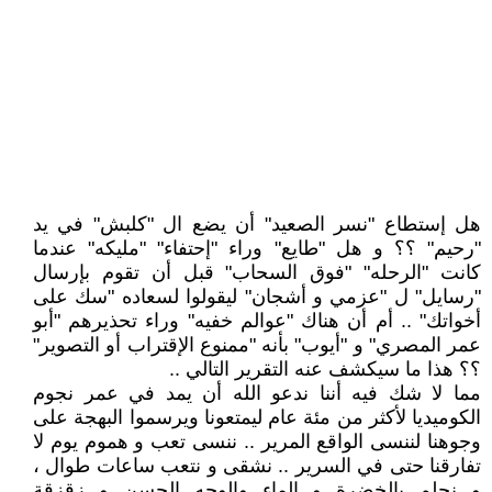
هل إستطاع "نسر الصعيد" أن يضع ال "كلبش" في يد
"رحيم" ؟؟ و هل "طايع" وراء "إحتفاء" "مليكه" عندما
كانت "الرحله" "فوق السحاب" قبل أن تقوم بإرسال
"رسايل" ل "عزمي و أشجان" ليقولوا لسعاده "سك على
أخواتك" .. أم أن هناك "عوالم خفيه" وراء تحذيرهم "أبو
عمر المصري" و "أيوب" بأنه "ممنوع الإقتراب أو التصوير"
؟؟ هذا ما سيكشف عنه التقرير التالي ..
مما لا شك فيه أننا ندعو الله أن يمد في عمر نجوم
الكوميديا لأكثر من مئة عام ليمتعونا ويرسموا البهجة على
وجوهنا لننسى الواقع المرير .. ننسى تعب و هموم يوم لا
تفارقنا حتى في السرير .. نشقى و نتعب ساعات طوال ،
و نحلم بالخضرة و الماء والوجه الحسن و زقزقة