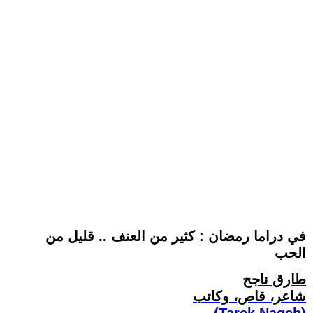
في دراما رمضان : كثير من العنف .. قليل من
الحب
طارق ناجح
شاعر، قاص، وكاتب
(Tarek Nageh)