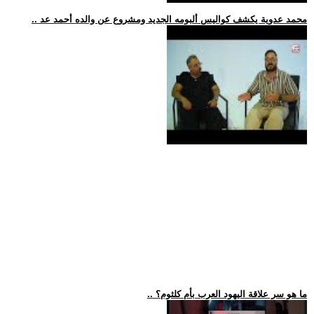
.. محمد عدوية يكشف كواليس ألبومه الجديد ومشروع عن والده أحمد عد
.. ما هو سر علاقة اليهود العرب بأم كلثوم؟