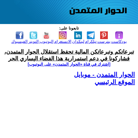
تابعونا على:
بودكاست
بنترست
تيلكرام
لينكدإن
الانستغرام
اليوتيوب
التويتر
الفيسبوك
تبرعاتكم وتبرعاتكن المالية تحفظ استقلال الحوار المتمدن،
فشاركونا في دعم استمرارية هذا الفضاء اليساري الحر
[اشترك في قناة ‫«الحوار المتمدن» على اليوتيوب]
الحوار المتمدن - موبايل
الموقع الرئيسي