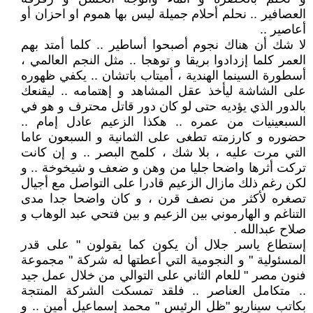
العصافير .. نحلم أحلام جميلة ليس بها هموم او احزان أو
أعاصير ..
لا شك أن هناك نجوم أصبحوا أساطير .. كلما أمتد بهم
العمر كلما إزدادوا بريقا و توهجا .. مثل النجم العالمي ،
أسطورة السينما الهندية ، أميتاب باتشان .. يكفي ظهوره
على الشاشة ليأخذ عقل المشاهد و إهتمامه .. ليقنعك
بالدور الذي يؤديه حتى لو كان دور قاتل محترف و هو في
السبعينيات من عمره .. هكذا الزعيم عادل إمام ..
حضوره و كارزمته تطغى على الثمانية و السبعون عاما
التي مرت عليه ، بلا شك ، كلمح البصر .. و إن كانت
تركت أثرها واضحا جليا من وهن و ضعف و شيخوخة .. و
لكن رغم ذلك مازال الزعيم قادرا على التواصل مع أجيال
تصغره لأكثر من نصف قرن ، و كان واضحا جدا مدى
التناغم و الهارموني بين الزعيم و بين فتحي عبد الوهاب و
صلاح عبدالله .
إستطاع ياسر جلال أن يكون كما يقولون " على قدر
المسئولية " و النجومية التي أعطتها له شركة " مجموعة
فنون مصر " للعام الثاني على التوالي من خلال عمل جيد
.. متكامل العناصر .. فلقد تمسكت الشركة المنتجة
بكاتب سيناريو "ظل الرئيس " محمد إسماعيل أمين .. و