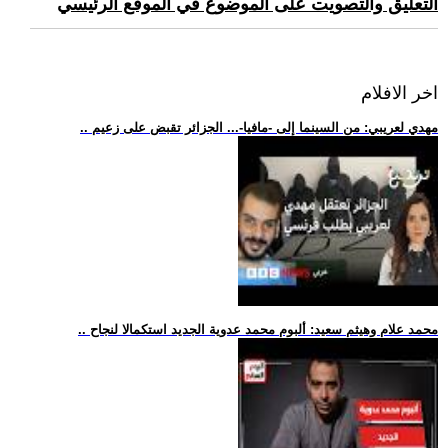
التعليق والتصويت على الموضوع في الموقع الرئيسي
اخر الافلام
.. مهدي لعريبي: من السينما إلى -مافيا-... الجزائر تقبض على زعيم
.. محمد علام وهيثم سعيد: ألبوم محمد عدوية الجديد استكمالا لنجاح