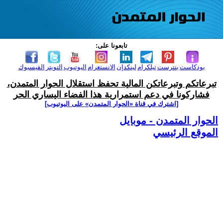
تابعونا على:
بودكاست
بنترست
تيلكرام
لينكدإن
الانستغرام
اليوتيوب
التويتر
الفيسبوك
تبرعاتكم وتبرعاتكن المالية تحفظ استقلال الحوار المتمدن،
فشاركونا في دعم استمرارية هذا الفضاء اليساري الحر
[اشترك في قناة ‫«الحوار المتمدن» على اليوتيوب]
الحوار المتمدن - موبايل
الموقع الرئيسي