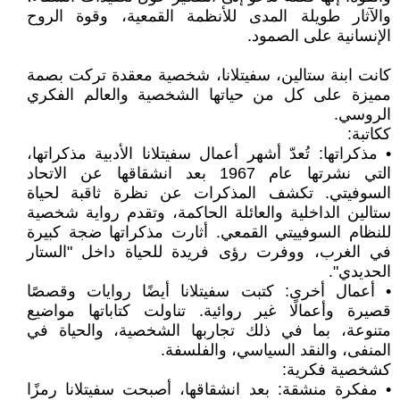
والآثار طويلة المدى للأنظمة القمعية، وقوة الروح
الإنسانية على الصمود.
كانت ابنة ستالين، سفيتلانا، شخصية معقدة تركت بصمة
مميزة على كل من حياتها الشخصية والعالم الفكري
الروسي.
ككاتبة:
• مذكراتها: تُعدّ أشهر أعمال سفيتلانا الأدبية مذكراتها،
التي نشرتها عام 1967 بعد انشقاقها عن الاتحاد
السوفيتي. تكشف المذكرات عن نظرة ثاقبة لحياة
ستالين الداخلية والعائلة الحاكمة، وتقدم رواية شخصية
للنظام السوفييتي القمعي. أثارت مذكراتها ضجة كبيرة
في الغرب، ووفرت رؤى فريدة للحياة داخل "الستار
الحديدي".
• أعمال أخرى: كتبت سفيتلانا أيضًا روايات وقصصًا
قصيرة وأعمالًا غير روائية. تناولت كتاباتها مواضيع
متنوعة، بما في ذلك تجاربها الشخصية، والحياة في
المنفى، والنقد السياسي، والفلسفة.
كشخصية فكرية:
• مفكرة منشقة: بعد انشقاقها، أصبحت سفيتلانا رمزًا