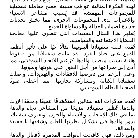
لهذه الفكرة المثالية عواقب سلبية. فمنح معاملة تفضيلية
للمجموعات المهمشة قد يُسبب مشاعر الاستياء
والاغتراب لدى المجموعات الأخرى، مما يخلق تحديات
جديدة لضمان العدالة والمساواة للجميع.
يُظهر هذا المثال التعقيدات التي تنطوي عليها معالجة
القضايا الاجتماعية والسياسية.
تُقدم قصة سفيتلانا أليلوييفا مثالًا حيًا على تأثير أنظمة
القمع على حياة الفرد. لقد عانت سفيتلانا من ضغوط
هائلة بسبب منصب والدها كزعيم للاتحاد السوفيتي، مما
أدى إلى صراعها من أجل العثور على هويتها وصوتها.
وعلى الرغم من تعرضها للانتقادات والتهديدات، واصلت
سفيتلانا الكتابة ومشاركة تجاربها، مما أعطى صوتًا
لضحايا النظام السوفييتي.
تُقدم مذكرات ابنة ستالين استكشافًا عميقًا ومعقدًا لإرث
والدها. تُظهر سفيتلانا مزيجًا من المشاعر تجاه والدها،
بما في ذلك الإعجاب والاستياء والحزن. وتعترف سفيتلانا
بدور والدها في تشكيل نظرتها للعالم وشغفها بالحقيقة
والعدالة.
ومع ذلك، فهي كافحت العواقب المدمرة لأفعال والدها،