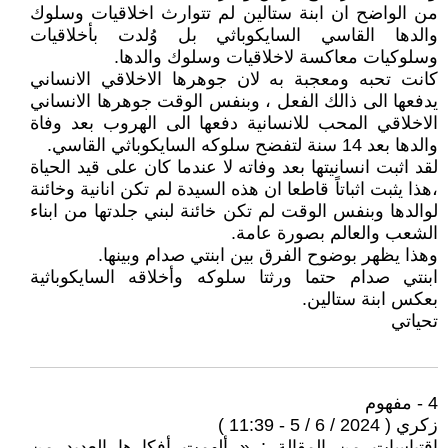
من الواضح ان ابنة ستالين لم تتوارث اخلاقيات وسلوك
والدها القاسي السايكوباثي بل وُلدت بأخلاقيات
وسلوكيات معاكسة لاخلاقيات وسلوك والدها.
كانت تحبه ومعجبة به لان جوهرها الاخلاقي الانساني
يدفعها الى ذالك الفعل ، وبنفس الوقت جوهرها الانساني
الاخلاقي المحب للانسانية دفعها الى الهروب بعد وفاة
والدها بعد 14 سنة لتفضح سلوكه السايكوباثي القاسي.
لقد اثبت انسانيتها بعد وفاته لا عندما كان على قيد الحياة
،هذا يثبت اثباتاً قاطعا ان هذه السيدة لم تكن انانية وخائنة
لوالدها وبنفس الوقت لم تكن خائنة لبني جلدتها من ابناء
الشعب والعالم بصورة عامة.
وهذا يظهر بوضوح الفرق بين ابنتي صدام وبينها.
ابنتي صدام حتما ورثتا سلوكه وأخلاقه السايكوباثية
بعكس ابنة ستالين.
تحياتي
4 - مفهوم
زكري ( 2024 / 6 / 5 - 11:39 )
اقتباسات من المقالة : « ألهمت أفكارها العديد من