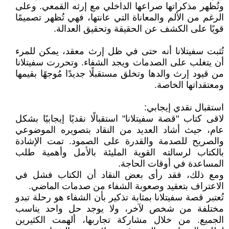
وتُظهر مذكراتها صراعها الداخلي مع إرثه القمعي. وعلى
الرغم من الألم والمعاناة التي عانتها، فهي تُظهر تصميمًا
قويًا على الكشف عن الحقيقة وتحقيق العدالة.
تُثبت سفيتلانا أنه حتى في ظل إرث معقد، يمكن للمرء
أن يتغلب على الصدمات ويجد الشفاء. وتحررت سفيتلانا
من قيود إرث والدها وتخلق مستقبلًا جديدًا مُوجهًا بقيمها
ومعتقداتها الخاصة.
استقبال نقدي إيجابي:
لاقى كتاب "قصة سفيتلانا" استقبالًا نقديًا إيجابيًا بشكل
عام، حيث أشاد العديد من النقاد بتصويره الموضوعي
والصريح للصدمة والقدرة على الصمود. تمت الإشادة
بالكتاب لرسالته القوية المليئة بالأمل وأهمية طلب
المساعدة في أوقات الحاجة.
ومع ذلك، فقد رأى بعض النقاد أن الكتاب فشل في
الاعتراف بتعقيد وصعوبة الشفاء من صدمات الماضي.
تُعتبر قصة سفيتلانا بمثابة تذكير بأن الشفاء هو رحلة تبدو
مختلفة من شخص لآخر، ولا يوجد حل واحد يناسب
الجميع. من خلال مشاركة تجاربها، ألهمت الكثيرين