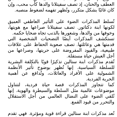
العطف والحنان، إذ تصف سفيتلانا والدها كأب محب، وإن
كان غائبًا بشكل متكرر، وتُظهر تفهمه لضغوط منصبه.
تُسلط المذكرات الضوء على التأثير العاطفي العميق
لكونها ابنة دكتاتور. تصف سفيتلانا صراعها مع هويتها،
وخوفها من والدها، وشعورها بالذنب تجاه ضحايا حكمه.
تستكشف المذكرات أيضًا التضحيات الشخصية التي
قدمتها هي وعائلتها. تصف صعوبة الحفاظ على علاقات
طبيعية، والقيود المفروضة على حريتها، وصراعها من
أجل العيش حياة مستقلة.
تُقدم مذكرات ابنة ستالين تذكيرًا قويًا بالتكلفة البشرية
للسلطة السياسية. إنها تُظهر بوضوح تأثير الأنظمة
الشمولية على الأفراد والعائلات، وتُدافع عن أهمية
الحرية الفردية.
كما تتجاوز المذكرات قصة حياة فردية، لتتناول
موضوعات عالمية مثل السلطة والسيطرة والهوية. إنها
تُلقي الضوء على النضال العالمي من أجل الاستقلال
والتحرر من قيود القمع.
تُعد مذكرات ابنة ستالين قراءة قوية ومؤثرة. فهي تقدم