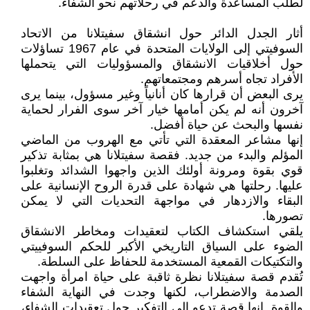
لطلب المساعدة والدعم في رحلاتهم نحو الشفاء.
أثار الجدل الدائر حول انشقاق سفيتلانا من الاتحاد
السوفيتي إلى الولايات المتحدة في عام 1967 تساؤلات
حول أخلاقيات الانشقاق والمسؤوليات التي يتحملها
الأفراد تجاه أسرهم ومجتمعاتهم.
يرى البعض أن قرارها كان أنانياً وغير مسؤول، بينما يرى
آخرون أنه لم يكن أمامها خيار آخر سوى الفرار لحماية
نفسها والبحث عن حياة أفضل.
إنها مشاعر المعقدة التي تأتي مع الهروب من الماضي
المؤلم والبدء من جديد. فقصة سفيتلانا هي بمثابة تذكير
قوي بقوة ومرونة أولئك الذين واجهوا الشدائد وتغلبوا
عليها. رحلتها هي شهادة على قدرة الروح الإنسانية على
البقاء والازدهار في مواجهة التحديات التي لا يمكن
تصورها.
يلقي استكشاف الكتاب لتعقيدات ومخاطر الانشقاق
الضوء على السياق التاريخي الأكبر للحكم السوفييتي
والتكتيكات القمعية المستخدمة للحفاظ على السلطة.
تُقدم قصة سفيتلانا نظرة ثاقبة على حياة امرأة واجهت
الصدمة والاضطراب، لكنها وجدت في النهاية الشفاء
والقوة. إنها قصة تدعو إلى التفكير حول تعقيدات الشفاء،