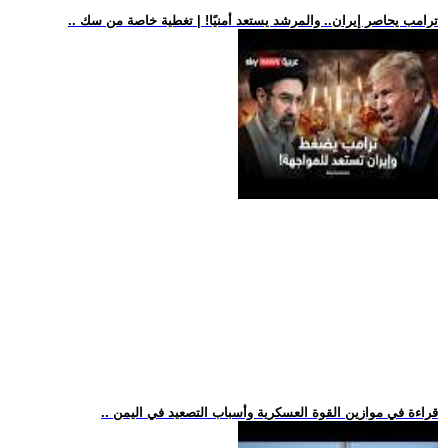
.. ترامب يحاصر إيران.. والمرشد يستعد أمنيًا! | تغطية خاصة من سك
.. قراءة في موازين القوة العسكرية وأسباب التصعيد في اليمن