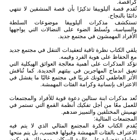
كراقصة.
تُقدم قصة أليلوييفا تذكيرًا بأن قصة المنشقين لا تنتهي
دائمًا بالنجاح.
تستكشف مذكرات أليلوييفا موضوعات السلطة
والسياسة، وتُسلط الضوء على النضالات التي يواجهها
الأفراد المهمشون في مجتمع جديد.
يلقي الكتاب نظرة ثاقبة لتعقيدات التنقل في مجتمع جديد
مع الحفاظ على هوية الفرد وقيمه.
تؤكد المذكرات على أهمية معالجة العوائق الهيكلية التي
تعيق اندماج المهاجرين في بيئتهم الجديدة. كما تُناقش
الأثر العاطفي لكونك غريبًا في مجتمع غالبًا ما يفشل في
الاعتراف بإنسانية وكرامة الفئات المهمشة.
تُعد مذكرات ابنة ستالين دعوة قوية للأفراد والمجتمعات
للعمل معًا من أجل تفكيك أنظمة القمع التي تستمر في
تهميش المختلفين والتمييز ضدهم.
المجتمعات المثالية:
يُقدم الكتاب فكرة المجتمع المثالي الذي لا يتم فيه
الاعتراف بالفئات المهمشة وقبولها فحسب، بل يتم منحها
معاملة تفضيلية على غالبية السكان. ومع ذلك، قد يكون