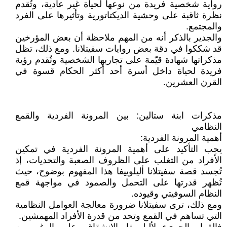
رواية شخصية فريدة من نوعها لحياة غير عادية، وتُقدم
نظرة ثاقبة على وحشية الديكتاتورية وتأثيرها على الفرد
والمجتمع.
والجدير بالذكر أنه من المهم ملاحظة أن بعض المؤرخين
قد شككوا في دقة بعض روايات سفيتلانا. ومع ذلك، تظل
مذكراتها شهادة قيّمة على تجاربها الشخصية وتُقدم رؤية
فريدة لحياة داخل أسرة أحد أكثر الحكام قسوة في
القرن العشرين.
مذكرات ابنة ستالين: بين المرونة الفردية والقمع
النظامي
أهمية المرونة الفردية:
يجب التأكيد على أهمية المرونة الفردية في تمكين
الأفراد من التغلب على الظروف الصعبة والتحديات، إذ
تُجسد قصة سفيتلانا أليلوييفا هذا المفهوم بوضوح، حيث
تُظهر قدرتها على التحمل والصمود في مواجهة قمع
النظام السوفيتي وقيوده.
ومع ذلك، ترى سفيتلانا ضرورة معالجة العوامل النظامية
التي تساهم في القمع وتحد من قدرة الأفراد المهمشين.