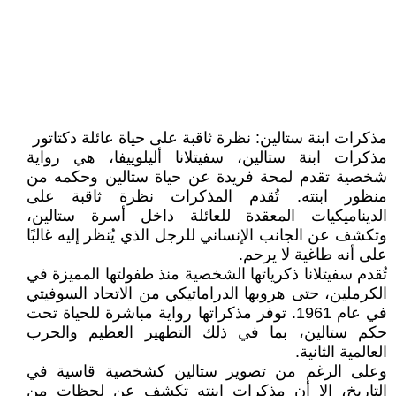
مذكرات ابنة ستالين: نظرة ثاقبة على حياة عائلة دكتاتور
مذكرات ابنة ستالين، سفيتلانا أليلوييفا، هي رواية
شخصية تقدم لمحة فريدة عن حياة ستالين وحكمه من
منظور ابنته. تُقدم المذكرات نظرة ثاقبة على
الديناميكيات المعقدة للعائلة داخل أسرة ستالين،
وتكشف عن الجانب الإنساني للرجل الذي يُنظر إليه غالبًا
على أنه طاغية لا يرحم.
تُقدم سفيتلانا ذكرياتها الشخصية منذ طفولتها المميزة في
الكرملين، حتى هروبها الدراماتيكي من الاتحاد السوفيتي
في عام 1961. توفر مذكراتها رواية مباشرة للحياة تحت
حكم ستالين، بما في ذلك التطهير العظيم والحرب
العالمية الثانية.
وعلى الرغم من تصوير ستالين كشخصية قاسية في
التاريخ، إلا أن مذكرات ابنته تكشف عن لحظات من