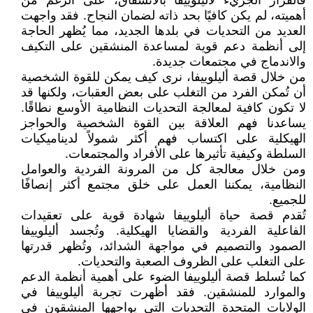
فالقرار الجريء لأليلوييفا بالانشقاق، على الرغم من
أهميته، لم يكن كافيًا بحد ذاته لضمان النجاح. فقد واجهت
العديد من التحديات في بلدها الجديد، مما يُظهر الحاجة
إلى أنظمة دعم قوية لمساعدة المنشقين على التكيف
والاندماج في مجتمعات جديدة.
من خلال قصة أليلوييفا، نرى كيف يمكن للقوة الشخصية
أن تُمكن الفرد من التغلب على بعض العقبات، ولكنها قد
لا تكون كافية لمعالجة التحديات النظامية الأوسع نطاقًا.
يساعدنا فهم العلاقة بين القوة الشخصية والحواجز
الهيكلية على اكتساب فهم أكثر شمولاً لديناميكيات
السلطة وكيفية تأثيرها على الأفراد والمجتمعات.
ومن خلال معالجة كل من المرونة الفردية والعوامل
النظامية، يمكننا العمل على خلق مجتمع أكثر إنصافًا
للجميع.
تُقدم قصة حياة أليلوييفا شهادة قوية على تعقيدات
الفاعلية الفردية والقضايا الهيكلية. وتُجسد أليلوييفا
الصمود والتصميم في مواجهة الشدائد، وتُظهر قدرتها
على التغلب على الظروف الصعبة والتحديات.
كما تُسلط قصة أليلوييفا الضوء على أهمية أنظمة الدعم
والموارد للمنشقين. فقد أظهرت تجربة أليلوييفا في
الولايات المتحدة التحديات التي يواجهها المنشقون في