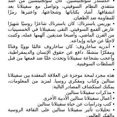
• ألكسندر سولجنيتسين: كان سولجنيتسين من أشد
منتقدي النظام السوفيتي، وتواصل مع سفيتلانا بعد
انشقاقها. أشاد بكتاباتها وشجاعتها، واعتبرها رمزًا
للمقاومة ضد الطغيان.
• بوريس باسترناك: كان باسترناك شاعرًا روسيًا شهيرًا
عارض القمع السوفيتي. التقى بسفيتلانا في الخمسينيات
من القرن الماضي، وأصبحا صديقين. ألهمها عمله، وكتبت
لاحقًا عن حياته وإبداعه.
• أندريه ساخاروف: كان ساخاروف عالمًا نوويًا وفنانًا
ومفكرًا منشقًا. دافع عن حقوق الإنسان والديمقراطية،
وأعجب بشجاعة سفيتلانا وتحدث علنًا ضد قمعها من قبل
السلطات السوفيتية.
•
هذه مجرد لمحة موجزة عن العلاقة المعقدة بين سفيتلانا
ستالين وكتاب ومفكري روسيا. لمزيد من المعلومات،
يمكنك استكشاف المصادر التالية:
• مذكرات سفيتلانا ستالين
• أعمال سفيتلانا ستالين الأدبية الأخرى
• كتب ودراسات عن حياة سفيتلانا ستالين
• تحليلات تأثير سفيتلانا ستالين على الثقافة الروسية
والفكر العالمي