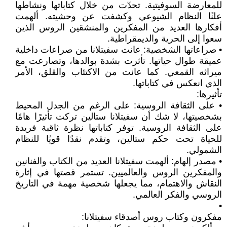
للمعارضة السوفيتية. تحدّت من خلال كتاباتها ونشاطها
علنًا النظام الشيوعي وكشفت عن وحشيته. ألهمت
أفكارها العديد من المفكرين والمنشقين الروس الذين
سعوا إلى الحرية والديمقراطية.
• صراعاتها الشخصية: عانت سفيتلانا من صراعات داخلية
عميقة طوال حياتها. تأثرت بشدة بوالدها، وتصارعت مع
ميراثه القمعي. كما عانت من الاكتئاب والقلق، الأمر
الذي انعكس في كتاباتها.
تأثيرها:
• على الثقافة الروسية: على الرغم من الجدل المحيط
بشخصيتها، لا شك أن سفيتلانا ستالين تركت تأثيرًا هامًا
على الثقافة الروسية. توفر كتاباتها نظرة ثاقبة فريدة
للحياة تحت حكم ستالين، وتقدم نقدًا قويًا للنظام
الشمولي.
• مصدر إلهام: ألهمت سفيتلانا العديد من الكتاب والفنانين
والمفكرين الروس والعالميين. تستمر قصتها في إثارة
النقاش والاهتمام، مما يجعلها شخصية مهمة في التاريخ
الروسي والفكر العالمي.
•
مفكرون وكتاب روس أصدقاء سفيتلانا: