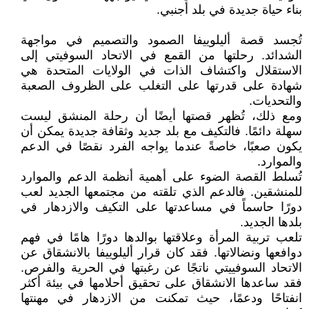
بناء حياة جديدة في بلد أجنبي.
تُجسد قصة أليلوييفا الصمود والتصميم في مواجهة
الشدائد. رحلتها من القمع في الاتحاد السوفيتي إلى
الاستقلال واكتشاف الذات في الولايات المتحدة هي
شهادة على قدرتها على التغلب على الظروف الصعبة
والتحديات.
ومع ذلك، تُظهر قصتها أيضًا أن رحلة المنشق ليست
سهلة دائمًا. فالتكيف مع بلد جديد وثقافة جديدة يمكن أن
يكون صعبًا، خاصةً عندما يواجه الفرد نقصًا في الدعم
والموارد.
تُسلط القصة الضوء على أهمية أنظمة الدعم والموارد
للمنشقين. فالدعم الذي تلقته من مجتمعها الجديد لعب
دورًا حاسماً في مساعدتها على التكيف والازدهار في
بلدها الجديد.
تلعب تربية المرأة وعلاقتها بوالدها دورًا هامًا في فهم
دوافعها ونضالاتها. فقد كان قرار أليلوييفا بالانشقاق عن
الاتحاد السوفييتي ناتجًا عن رغبتها في الحرية والفرص.
فقد ساعدها الانشقاق على تحقيق أحلامها في بيئة أكثر
انفتاحًا ودعمًا، حيث تمكنت من الازدهار في مهنتها