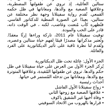
ستالين العائلية، إذ تروي عن طفولتها المضطربة،
وعلاقتها الصعبة مع والدها، ومعاناتها في ظل حكمه
القمعي. تُقدم رواية سفيتلانا وجهة نظر مختلفة عن
ستالين، بعيدًا عن الصورة النمطية للدكتاتور القاسي.
فتُظهره كأب مُتعنت وغاضب، لكنه ، في الوقت ذاته،
قادر على الحب والمودة.
توفيت سفيتلانا عام 2011، تاركة وراءها إرثًا معقدًا.
وتُعتبر مذكراتها مصدرًا قيمًا لفهم حياة ستالين وعصره،
وتُقدم لنا نظرة ثاقبة على تأثير الديكتاتورية على الفرد
والعائلة.
الجزء الأول: عائلة تحت ظل الديكتاتورية
يُركز الجزء الأول من العرض على حياة سفيتلانا في ظل
حكم والدها. تروي عن طفولتها المُقيدة، وعلاقتها المتوترة
مع والدها، ومعاناتها من تدخله المُستمر في حياتها.
أحداث رئيسية
• زواج سفيتلانا الأول الفاشل
• علاقتها الصعبة مع زوجها الثاني
• وفاة أخيها غير الشقيق ياكوف
• قرارها بالهروب من الاتحاد السوفيتي