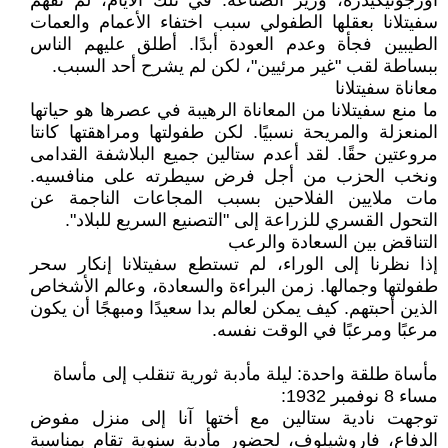
أورجونيكيدزه، وزير الصناعة. في تلك الأيام، لم تفهم
سفيتلانا بعقلها الطفولي سبب اختفاء الأعمام والعمات
الطيبين فجأة وعدم العودة أبدًا. أطلق عليهم الناس
ببساطة لقب "غير مرئيين"، لكن لم يشرح أحد السبب.
معاناة سفيتلانا
ما منع سفيتلانا من المعاناة الرهيبة في عصرها هو حياتها
المنعزلة والمريحة نسبيًا. لكن طفولتها ومراهقتها كانتا
مروعتين حقًا. لقد أعدم ستالين جميع البلاشفة القدامى
ونخب الحزب من أجل فرض سيطرته على منافسيه.
مات ملايين الفلاحين بسبب المجاعات الناجمة عن
التحول القسري للزراعة إلى "التصنيع السريع للبلاد".
التناقض بين السعادة والرعب
إذا نظرنا إلى الوراء، لم تستطع سفيتلانا إنكار سحر
طفولتها وجمالها. زمن البراءة والسعادة، وعالم الأشخاص
الذين أحبتهم. كيف يمكن لعالم بدا سعيدًا ومبهجًا أن يكون
مرعبًا ومرعبًا في الوقت نفسه.
مأساة طلقة واحدة: ليلة مأدبة ثورية تنقلب إلى مأساة
مساء 8 نوفمبر 1932:
توجهت نادية ستالين مع أختها آنا إلى منزل مفوض
الدفاع، فاروشيلوف، لحضور مأدبة سنوية تقام بمناسبة