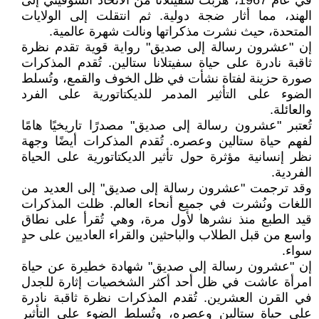
في عام 1967، هربت سفيتلانا من الاتحاد السوفيتي إلى
الهند، مما أثار ضجة دولية. ثم انتقلت إلى الولايات
المتحدة، حيث نشرت مذكراتها ونالت شهرة عالمية.
إن "عشرون رسالة إلى صديق" رواية قوية تقدم نظرة
ثاقبة نادرة على حياة سفيتلانا ستالين. تُقدم المذكرات
صورة حزينة لفتاة نشأت في ظل الخوف والقمع، وتُسلط
الضوء على التأثير المدمر للديكتاتورية على الفرد
والعائلة.
تُعتبر "عشرون رسالة إلى صديق" مصدرًا تاريخيًا هامًا
لفهم حياة ستالين وعصره. تُقدم المذكرات أيضًا وجهة
نظر إنسانية مؤثرة حول تأثير الديكتاتورية على الحياة
الفردية.
وقد ترجمت "عشرون رسالة إلى صديق" إلى العديد من
اللغات ونُشرت في جميع أنحاء العالم. ظلت المذكرات
قيد الطبع منذ نشرها لأول مرة، وهي تُقرأ على نطاق
واسع من قبل الطلاب والباحثين والقراء العاديين على حدٍ
سواء.
إن "عشرون رسالة إلى صديق" شهادة خطيرة عن حياة
امرأة عاشت في ظل أحد أكثر الشخصيات إثارة للجدل
في القرن العشرين. تُقدم المذكرات نظرة ثاقبة نادرة
على حياة ستالين وعصره، وتُسلط الضوء على التأثير