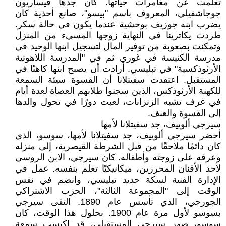
تعلمت عن مغامرات حياتها. كان جدها فيساريون
جوجاشفيلي، المعروف باسم "بيسو"، صانع أحذية كان
يضرب ابنه جوزيف بوحشية عندما يكون في حالة سكر.
طردت يكاترينا في النهاية زوجها المسيء من المنزل
وتمكنت بصعوبة من توفير المال لتسجيل ابنها الوحيد في
مدرسة الكنيسة في غوري ثم في "المدرسة اللاهوتية
الأرثوذكسية" في تبليسي. أرادت أن يصبح ابنها كاهنًا في
المستقبل. اعتقدت سفيتلانا أن القسوة سيئة السمعة
للكهنة الأرثوذكس، الذين سجنوا طلابهم العصاة لعدة أيام
في غرف تشبه الزنزانات، لعبت دورًا في تحول والدها
إلى القسوة والعنف.
سيرجي ألوييف، جد سفيتلانا لأمها
أحضر سيرجي ألوييف، جد سفيتلانا لأمها، سوسو، الذي
كان دائمًا ملاحقًا من قبل الشرطة القيصرية، إلى منزله
وعرفه على زوجته وأطفاله. كان سيرجي، الابن الروسي
لأحد الأقنان المحررين، ميكانيكيًا تعلم بنفسه. عمل في
الإدارة الفنية لسكة حديد تبليسي، وانضم في نفس
الوقت إلى "المجموعة الثالثة"، الحزب الاشتراكي
الجورجي، الذي تأسس عام 1890. التقى سيرجي
بسوسو لأول مرة عام 1900. بحلول هذا الوقت، كان
سوسو، صهر سيرجي المستقبلي، قد اكتسب سمعة