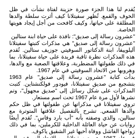
يُقدم لنا هذا الجزء صورة حزينة لفتاة نشأت في ظل
الخوف والقمع. تُظهر سفيتلانا كيف أثرت سلطة والدها
المطلقة على حياتها، وكيف كافحت من أجل إيجاد هويتها
الخاصة.
"عشرون رسالة إلى صديق": نافذة على حياة ابنة ستالين
"عشرون رسالة إلى صديق" هي مذكرات كتبتها سفيتلانا
أليلوييفا، ابنة الدكتاتور السوفيتي جوزيف ستالين. تُقدم
هذه المذكرات نظرة ثاقبة فريدة على حياة سفيتلانا، بما
في ذلك طفولتها المضطربة، وعلاقتها الصعبة مع والدها،
وهروبها من الاتحاد السوفيتي في عام 1967.
بدأت كتابة "عشرون رسالة إلى صديق" عام 1963
بتشجيع من صديق سفيتلانا، فيودور فولكنشتاين. كتبت
المذكرات على شكل رسائل إلى "صديق مجهول"، وتم
نشرها لأول مرة عام 1967 تحت اسم مستعار.
تروي سفيتلانا في مذكراتها عن طفولتها في ظل حكم
والدها القمعي. تشرح بالتفصيل علاقتها المتوترة مع
ستالين، والذي وصفته بأنه "أب بارد وقاسٍ". تُقدم أيضًا
روايات عن حياة العائلة الداخلية للكرملين، بما في ذلك
زواجها الفاشل ووفاة أخيها غير الشقيق ياكوف.