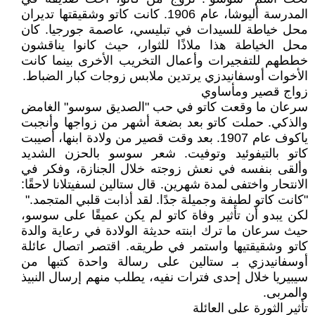
المدرسة أليوشا، عام 1906. كانت كاتو وشقيقتها تديران
محل خياطة للسيدات في تبليسي، عاصمة جورجيا. كان
محل الخياطة هذا ملاذًا للثوار، حيث كانوا يناقشون
خططهم للتفجيرات وأعمال التخريب الأخرى بينما كانت
الأخوات أوسفانيدزي يرتدين ملابس زوجات كبار الضباط.
زواج قصير ومأساوي
سرعان ما وقعت كاتو في حب "الصديق سوسو" الغامض
والذكي. حملت كاتو بعد بضعة أشهر من زواجها وأنجبت
ياكوف عام 1907. بعد وقت قصير من ولادة ابنها، أصيبت
كاتو بالتيفوئيد وتوفيت. شعر سوسو بالحزن الشديد
وألقى بنفسه في نعش زوجته خلال الجنازة، وفكر في
الانتحار واختفى لمدة شهرين. قال ستالين لسفيتلانا لاحقًا:
"كانت كاتو لطيفة وجميلة جدًا. لقد أذابت قلبي المتجمد."
لكن يبدو أن تأثير وفاة كاتو لم يكن عميقًا على سوسو،
حيث سرعان ما ترك ابنته حديثة الولادة في رعاية والدة
كاتو وشقيقتيها واستمر في طريقه. اقتصر اتصال عائلة
أوسفانيدزي بـ ستالين على رسالة واحدة كتبها من
سيبيريا خلال إحدى فترات نفيه، يطلب منهم إرسال النبيذ
والمربى.
تأثير الثورة على العائلة