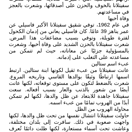
سفيتلانا بالخوف والحزن على أصدقائها، وشعرت بالعجز
في مساعدتهم.
وفاة أخيها
في عام 1962، توفي شقيق سفيتلانا الأكبر فاسيلي عن
عمر يناهز 39 عامًا. كان فاسيلي يعاني من إدمان الكحول
لفترة طويلة، وتوفي بسبب مضاعفات هذا المرض.
شعرت سفيتلانا بالحزن الشديد على وفاة أخيها، وشعرت
بالمسؤولية جزئيًا عن معاناته، حيث لم تتمكن من
مساعدته على التغلب على إدمانه.
عبء اسم ستالين
عانت سفيتلانا من عبء ثقيل لكونها ابنة ستالين. ارتبط
اسمها ارتباطًا وثيقًا بوالدها القاسي وتاريخه المروع.
شعرت بالضغط لتكون على مستوى توقعاته، لكنها عانت
أيضًا من شعور بالذنب والعار بسبب أفعاله. سعت
سفيتلانا جاهدة للابتعاد عن ظل والدها، لكنها لم تتمكن
أبدًا من الهروب تمامًا من عبء اسمه.
محاولة الهروب من الظل
حاولت سفيتلانا انتشال نفسها من تحت ظل والدها، لكنها
واجهت صعوبة في ذلك. سافرت إلى بلدان مختلفة،
وعاشت تحت أسماء مستعارة، لكنها ظلت دائمًا تُعرف