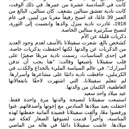
كانت في السادسة عشرة من عمرها. في ذلك الوقت،
كانت نادية تعشق ستالين بشغف. كان ستالين، البالغ من
العمر 39 عامًا، قد اصبح رفيقاً مقربا من لينين. في عام
1918، غادرت نادية منزل والدها وانضمت إلى الثورة،
لتصبح سكرتيرة ستالين الخاصة.
ذكريات قليلة عن الأم
كشخص بالغ، شعرت سفيتلانا بالأسف لعدم وجود العديد
من الذكريات عن والدتها. لكنها احتفظت بذكريات خاصة.
في إحدى المناسبات، رسمت نادية مربعًا صغيرًا على
قلب سفيتلانا بإصبعها وقالت: "هنا يجب أن تدفن
أسرارك". في عالم السياسة المليء بالخداع والكذب في
الكرملين، حافظت نادية دائمًا على مشاعرها وأسرارها.
لم تتعلم سفيتلانا، التي اشتهرت لاحقًا بانفعالاتها
العاطفية، الكتمان من والدتها.
عيد ميلاد واحد سعيد
استمعت سفيتلانا لنصيحة والدتها مرة واحدة فقط.
احتفلت بعيد ميلادها السادس مع إخوتها وأصدقائهم. غنوا
ورقصوا معًا، وألقت سفيتلانا قصيدة ألمانية حفظتها لهذه
المناسبة، وأخيراً قدمت لضيوفها الصغار كعكة عيد
ميلادها. عاشت سفيتلانا دائمًا في هالة من الماضي