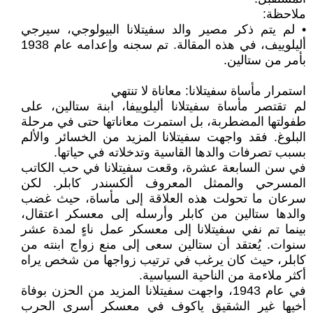
ملاحظة:
• لم يتم ذكر مصير والد سفيتلانا البيولوجي، سيرجي
أليلوييف، في هذه المقالة. تم سجنه وإعدامه عام 1938
بأمر من ستالين.
استمرار مأساة سفيتلانا: معاناة لا تنتهي
لم تقتصر مأساة سفيتلانا أليلوييفا، ابنة ستالين، على
طفولتها المضطربة، بل استمرت معاناتها حتى في مرحلة
البلوغ. فقد واجهت سفيتلانا المزيد من الخسائر والألم
بسبب تصرفات والدها القاسية وتدخلاته في حياتها.
في سن السابعة عشرة، وقعت سفيتلانا في حب الكاتب
المسرحي والممثل المعروف ألكسندر كابلر. لكن
سرعان ما تحولت هذه العلاقة إلى مأساة، حيث غضب
والدها ستالين من كابلر وأرسله إلى معسكر اعتقال،
بينما تم نفي سفيتلانا إلى معسكر عمل ناءٍ لمدة عشر
سنوات. يُعتقد أن ستالين سعى إلى منع زواج ابنته من
كابلر، حيث كان يرغب في ترتيب زواجها من شخص يراه
أكثر ملاءمة من الناحية السياسية.
في عام 1943، واجهت سفيتلانا المزيد من الحزن بوفاة
أخيها غير الشقيق ياكوف في معسكر أسرى الحرب