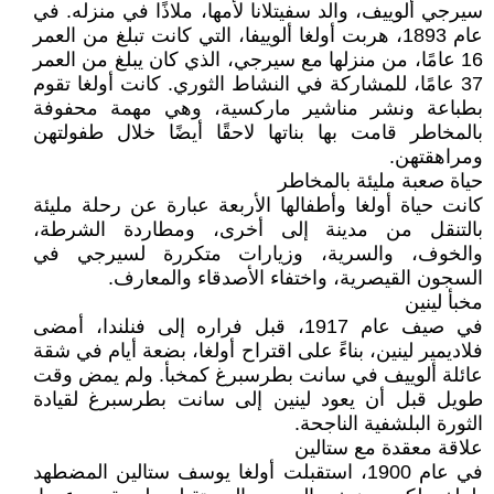
سيرجي ألوييف، والد سفيتلانا لأمها، ملاذًا في منزله. في
عام 1893، هربت أولغا ألوييفا، التي كانت تبلغ من العمر
16 عامًا، من منزلها مع سيرجي، الذي كان يبلغ من العمر
37 عامًا، للمشاركة في النشاط الثوري. كانت أولغا تقوم
بطباعة ونشر مناشير ماركسية، وهي مهمة محفوفة
بالمخاطر قامت بها بناتها لاحقًا أيضًا خلال طفولتهن
ومراهقتهن.
حياة صعبة مليئة بالمخاطر
كانت حياة أولغا وأطفالها الأربعة عبارة عن رحلة مليئة
بالتنقل من مدينة إلى أخرى، ومطاردة الشرطة،
والخوف، والسرية، وزيارات متكررة لسيرجي في
السجون القيصرية، واختفاء الأصدقاء والمعارف.
مخبأ لينين
في صيف عام 1917، قبل فراره إلى فنلندا، أمضى
فلاديمير لينين، بناءً على اقتراح أولغا، بضعة أيام في شقة
عائلة ألوييف في سانت بطرسبرغ كمخبأ. ولم يمض وقت
طويل قبل أن يعود لينين إلى سانت بطرسبرغ لقيادة
الثورة البلشفية الناجحة.
علاقة معقدة مع ستالين
في عام 1900، استقبلت أولغا يوسف ستالين المضطهد