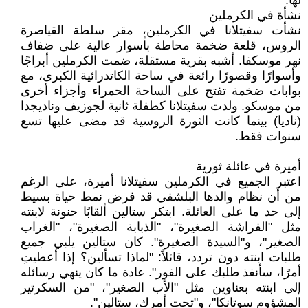
لها.
نشأة في الكرملين
نشأت سفيتلانا في الكرملين، مقر سلطة القياصرة
الروس، قلعة ضخمة محاطة بأسوار عالية على ضفاف
نهر موسكفا. أشبه بقرية مستقلة، ضمت الكرملين أبراجًا
وأسوارًا وقصورًا رائعة في ساحة الكاتدرائية الكبرى، مع
بوابات ضخمة تفتح على الساحة الحمراء وأجزاء أخرى
من موسكو. ولدت سفيتلانا كطفلة ثانية لجوزيف وناديجدا
(ناديا) بينما كانت الثورة الروسية قد مضى عليها تسع
سنوات فقط.
أميرة في عائلة ثورية
اعتبر الجميع في الكرملين سفيتلانا أميرة، على الرغم
من أن نظام والدها البلشفي قد فرض نمط حياة بسيط
إلى حد ما على العائلة. ابتكر ستالين ألقابًا حنونة لابنته
مثل "الفراشة الصغيرة"، "الذبابة الصغيرة"، "الغراب
الصغير"، و"السيدة الصغيرة". كان ستالين يلبي جميع
طلبات ابنته دون تردد، قائلاً: "لماذا تسألين؟ إذا أعطيتِ
أمرًا، سأنفذ طلبك على الفور". عادة ما كان ينهي رسائله
إلى ابنته بعناوين مثل "الأب الصغير"، "من السكرتير
المشؤوم سوتانكا"، و"تحت أمرك، ستالين".