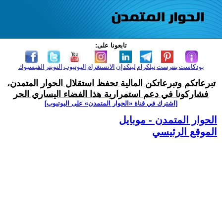
تابعونا على:
بودكاست
بنترست
تيلكرام
لينكدإن
الانستغرام
اليوتيوب
التويتر
الفيسبوك
تبرعاتكم وتبرعاتكن المالية تحفظ استقلال الحوار المتمدن،
فشاركونا في دعم استمرارية هذا الفضاء اليساري الحر
[اشترك في قناة ‫«الحوار المتمدن» على اليوتيوب]
الحوار المتمدن - موبايل
الموقع الرئيسي