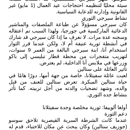
سيئة محليًا لتنظيمه احتجاجات عيد العمال (1 مايو) غير
القانونية وإدارته للدعاية السياسية.
نشاط سيرجي الثوري
كان سيرجي مسؤولاً عن طباعة الملصقات والمناشير
الدعائية الماركسية في جورجيا، ولهذا السبب تم اعتقاله
وسجنه عدة مرات. لا نعرف ما إذا كان سيرجي قد شارك
في أنشطة ثورية عنيفة أم لا، ولكن عندما قرر الثوار
استخدام آنا، ابنة سيرجي البالغة من العمر 9 سنوات،
لتهريب متفجرات من محطة قطار تبليسي إلى باكو
وزرعها في ملابس آنا الداخلية، لم يعترض.
تأثير العائلة على ستالين
لعبت عائلة سفيتلانا، خاصة من جهة أمها، دورًا هامًا في
حياة ستالين المبكرة. تعرض ستالين للعنف من قبل
والده، وشهد تضحيات والدته من أجل تربيته. كما تأثر
بنشاط جده الثوري.
أولغا ألوييفا: ثورية مخلصة وجدة سفيتلانا
دعم الثورة
عندما كانت الشرطة السرية القيصرية تلاحق سوسو
(جوزيف ستالين) وكان يبحث عن مكان للاختباء، قدم له