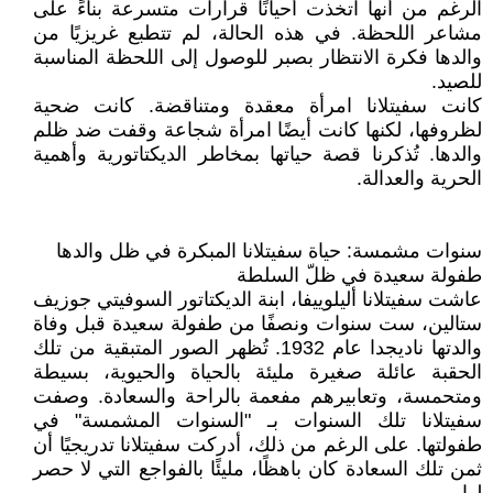
الرغم من أنها اتخذت أحيانًا قرارات متسرعة بناءً على
مشاعر اللحظة. في هذه الحالة، لم تتطبع غريزيًا من
والدها فكرة الانتظار بصبر للوصول إلى اللحظة المناسبة
للصيد.
كانت سفيتلانا امرأة معقدة ومتناقضة. كانت ضحية
لظروفها، لكنها كانت أيضًا امرأة شجاعة وقفت ضد ظلم
والدها. تُذكرنا قصة حياتها بمخاطر الديكتاتورية وأهمية
الحرية والعدالة.
سنوات مشمسة: حياة سفيتلانا المبكرة في ظل والدها
طفولة سعيدة في ظلّ السلطة
عاشت سفيتلانا أليلوييفا، ابنة الديكتاتور السوفيتي جوزيف
ستالين، ست سنوات ونصفًا من طفولة سعيدة قبل وفاة
والدتها ناديجدا عام 1932. تُظهر الصور المتبقية من تلك
الحقبة عائلة صغيرة مليئة بالحياة والحيوية، بسيطة
ومتحمسة، وتعابيرهم مفعمة بالراحة والسعادة. وصفت
سفيتلانا تلك السنوات بـ "السنوات المشمسة" في
طفولتها. على الرغم من ذلك، أدركت سفيتلانا تدريجيًا أن
ثمن تلك السعادة كان باهظًا، مليئًا بالفواجع التي لا حصر