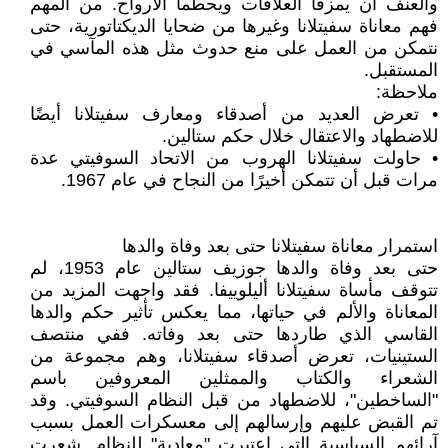
والعنف أن يمزقا العلاقات ويحطما الأرواح. من المهم
فهم معاناة سفيتلانا وغيرها من ضحايا الديكتاتورية، حتى
نتمكن من العمل على منع حدوث مثل هذه المآسي في
المستقبل.
ملاحظة:
• تعرض العديد من أصدقاء ومعارف سفيتلانا أيضًا
للاضطهاد والاعتقال خلال حكم ستالين.
• حاولت سفيتلانا الهروب من الاتحاد السوفيتي عدة
مرات قبل أن تتمكن أخيرًا من النجاح في عام 1967.
استمرار معاناة سفيتلانا حتى بعد وفاة والدها
حتى بعد وفاة والدها جوزيف ستالين عام 1953، لم
تتوقف مأساة سفيتلانا أليلوييفا. فقد واجهت المزيد من
المعاناة والألم في حياتها، مما يعكس تأثير حكم والدها
القاسي الذي طاردها حتى بعد وفاته. ففي منتصف
الستينيات، تعرض أصدقاء سفيتلانا، وهم مجموعة من
الشعراء والكتاب والممثلين المعروفين باسم
"الساخطين"، للاضطهاد من قبل النظام السوفيتي. وقد
تم القبض عليهم وإرسالهم إلى معسكرات العمل بسبب
آرائهم السياسية التي اعتبرت "معادية" للنظام. شعرت