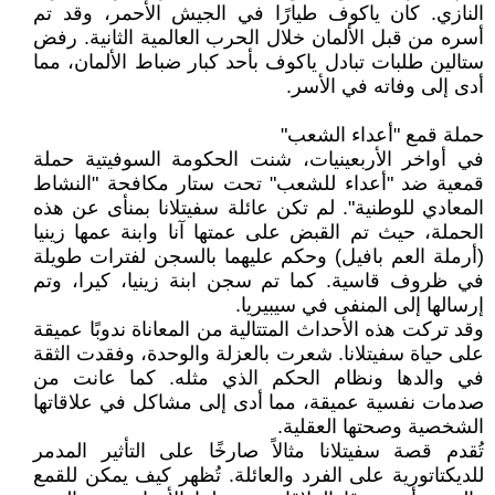
النازي. كان ياكوف طيارًا في الجيش الأحمر، وقد تم
أسره من قبل الألمان خلال الحرب العالمية الثانية. رفض
ستالين طلبات تبادل ياكوف بأحد كبار ضباط الألمان، مما
أدى إلى وفاته في الأسر.
حملة قمع "أعداء الشعب"
في أواخر الأربعينيات، شنت الحكومة السوفيتية حملة
قمعية ضد "أعداء للشعب" تحت ستار مكافحة "النشاط
المعادي للوطنية". لم تكن عائلة سفيتلانا بمنأى عن هذه
الحملة، حيث تم القبض على عمتها آنا وابنة عمها زينيا
(أرملة العم بافيل) وحكم عليهما بالسجن لفترات طويلة
في ظروف قاسية. كما تم سجن ابنة زينيا، كيرا، وتم
إرسالها إلى المنفى في سيبيريا.
وقد تركت هذه الأحداث المتتالية من المعاناة ندوبًا عميقة
على حياة سفيتلانا. شعرت بالعزلة والوحدة، وفقدت الثقة
في والدها ونظام الحكم الذي مثله. كما عانت من
صدمات نفسية عميقة، مما أدى إلى مشاكل في علاقاتها
الشخصية وصحتها العقلية.
تُقدم قصة سفيتلانا مثالاً صارخًا على التأثير المدمر
للديكتاتورية على الفرد والعائلة. تُظهر كيف يمكن للقمع