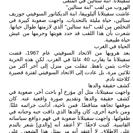
سفيتلانا: ابنة ستالين في المنفى
الهروب من لقب "ابنة ستالين"
عاشت سفيتلانا أليلوييفا، ابنة الديكتاتور السوفيتي جوزيف
ستالين، حياة مليئة بالتحديات. واجهت صعوبة كبيرة في
التخلص من لقب "ابنة ستالين" الذي لازمتها طوال حياتها.
شعرت بأن هذا اللقب قد حدد هويتها وحرمها من عيش
حياة طبيعية.
الحياة في الغرب
بعد هروبها من الاتحاد السوفيتي عام 1967، قضت
سفيتلانا ما يقارب 40 عامًا في الغرب. لكن هذه الحرية
جاءت بثمن باهظ. تنقلت من منزل إلى آخر أكثر من
ثلاثين مرة، بل عادت إلى الاتحاد السوفيتي لفترة قصيرة
كلاجئة نادم.
كشف حقيقة والدها
واجهت سفيتلانا، مثل أي مؤرخ أو باحث آخر، صعوبة في
كشف حقيقة والدها وتقديم صورة واقعية عنه. كان
موقفها تجاهه متناقضًا. فمن ناحية، أدانت جرائمه علنًا.
ومن ناحية أخرى، كان والدها الذي ذاقت حبه وحنانه في
طفولتها. واجهت سفيتلانا صعوبة في فهم دوافع سياساته
القاسية. كتبت لاحقًا: "لا أعتقد أنه [والدي] شعر بالندم
على الإطلاق. لا أعتقد أنه مر بمثل هذا الشعور. على