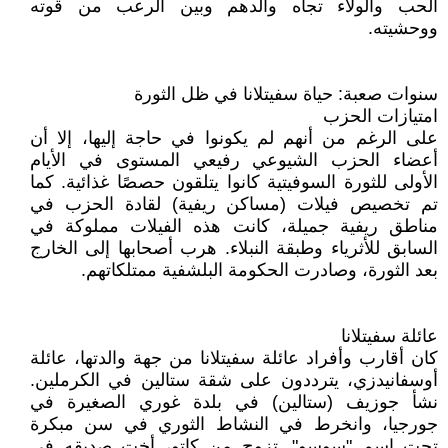
الحب والولاء تجاه والدهم وبين الرعب من قوته
ووحشيته.
سنوات صعبة: حياة سفيتلانا في ظل الثورة
امتيازات الحزب
على الرغم من أنهم لم يكونوا في حاجة إليها، إلا أن
أعضاء الحزب الشيوعي رفيعي المستوى في الأيام
الأولى للثورة السوفيتية كانوا يتلقون حصصًا غذائية. كما
تم تخصيص فيلات (مساكن ريفية) لقادة الحزب في
مناطق ريفية جميلة، كانت هذه الفيلات مملوكة في
السابق للأثرياء وطبقة النبلاء. هرب أصحابها إلى الخارج
بعد الثورة، وصادرت الحكومة البلشفية ممتلكاتهم.
عائلة سفيتلانا
كان أقارب وأفراد عائلة سفيتلانا من جهة والدتها، عائلة
أوسفانيدزي، يترددون على شقة ستالين في الكرملين.
نشأ جوزيف (ستالين) في بلدة غوري الصغيرة في
جورجيا، وانخرط في النشاط الثوري في سن مبكرة
تحت اسم "سوسو". تزوج من كاتو، أخت صديقه في