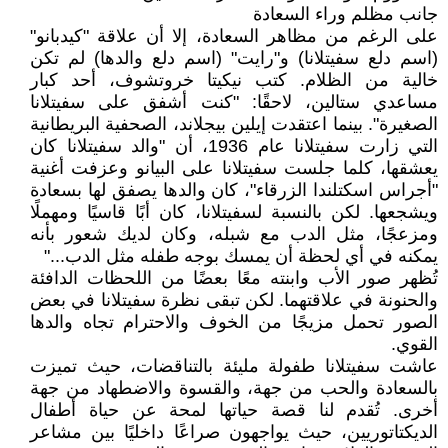
جانب مظلم وراء السعادة
على الرغم من مظاهر السعادة، إلا أن علاقة "كيدبانو"
(اسم دلع سفيتلانا) و"رايت" (اسم دلع والدها) لم تكن
خالية من الظلام. كتب نيكيتا خروتشوف، أحد كبار
مساعدي ستالين، لاحقًا: "كنت أشفق على سفيتلانا
الصغيرة". بينما اعتقدت إيلين بيجلاند، الصحفية البريطانية
التي زارت سفيتلانا عام 1936، أن "والد سفيتلانا كان
يعشقها، كلما جلست سفيتلانا على البيانو وعزفت أغنية
"أجراس اسكتلندا الزرقاء"، كان والدها يصفق لها بسعادة
ويشجعها. لكن بالنسبة لسفيتلانا، كان أبًا قاسيًا ومهملًا
ومزعجًا، مثل الدب مع شبله، وكان لديك شعور بأنه
يمكنه في أي لحظة أن يمسك بوجه طفله مثل الدب..."
تُظهر صور الأب وابنته معًا بعضًا من اللحظات الدافئة
والحنونة في علاقتهما. لكن تبقى نظرة سفيتلانا في بعض
الصور تحمل مزيجًا من الخوف والاحترام تجاه والدها
القوي.
عاشت سفيتلانا طفولة مليئة بالتناقضات، حيث تميزت
بالسعادة والحب من جهة، والقسوة والاضطهاد من جهة
أخرى. تُقدم لنا قصة حياتها لمحة عن حياة أطفال
الديكتاتوريين، حيث يواجهون صراعًا داخليًا بين مشاعر