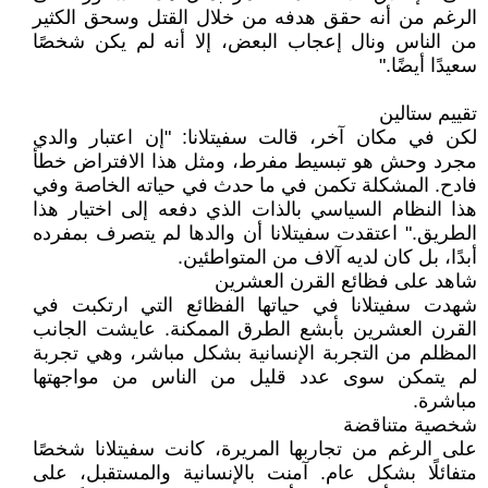
الرغم من أنه حقق هدفه من خلال القتل وسحق الكثير
من الناس ونال إعجاب البعض، إلا أنه لم يكن شخصًا
سعيدًا أيضًا."
تقييم ستالين
لكن في مكان آخر، قالت سفيتلانا: "إن اعتبار والدي
مجرد وحش هو تبسيط مفرط، ومثل هذا الافتراض خطأ
فادح. المشكلة تكمن في ما حدث في حياته الخاصة وفي
هذا النظام السياسي بالذات الذي دفعه إلى اختيار هذا
الطريق." اعتقدت سفيتلانا أن والدها لم يتصرف بمفرده
أبدًا، بل كان لديه آلاف من المتواطئين.
شاهد على فظائع القرن العشرين
شهدت سفيتلانا في حياتها الفظائع التي ارتكبت في
القرن العشرين بأبشع الطرق الممكنة. عايشت الجانب
المظلم من التجربة الإنسانية بشكل مباشر، وهي تجربة
لم يتمكن سوى عدد قليل من الناس من مواجهتها
مباشرة.
شخصية متناقضة
على الرغم من تجاربها المريرة، كانت سفيتلانا شخصًا
متفائلًا بشكل عام. آمنت بالإنسانية والمستقبل، على