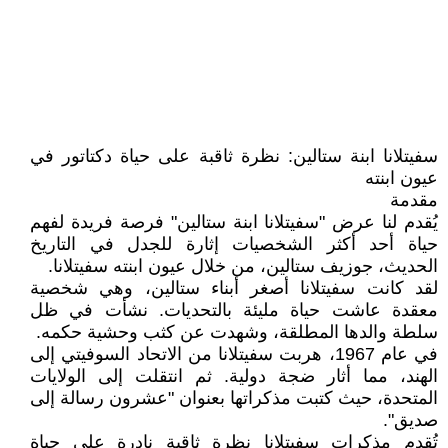
سفيتلانا ابنة ستالين: نظرة ثاقبة على حياة دكتاتور في
عيون ابنته
مقدمة
يُقدم لنا عرض "سفيتلانا ابنة ستالين" فرصة فريدة لفهم
حياة أحد أكثر الشخصيات إثارة للجدل في التاريخ
الحديث، جوزيف ستالين، من خلال عيون ابنته سفيتلانا.
لقد كانت سفيتلانا أصغر أبناء ستالين، وهي شخصية
معقدة عاشت حياة مليئة بالتحديات. نشأت في ظل
سلطة والدها المطلقة، وشهدت عن كثب وحشية حكمه.
في عام 1967، هربت سفيتلانا من الاتحاد السوفيتي إلى
الهند، مما أثار ضجة دولية. ثم انتقلت إلى الولايات
المتحدة، حيث كتبت مذكراتها بعنوان "عشرون رسالة إلى
صديق".
تُقدم مذكرات سفيتلانا نظرة ثاقبة نادرة على حياة