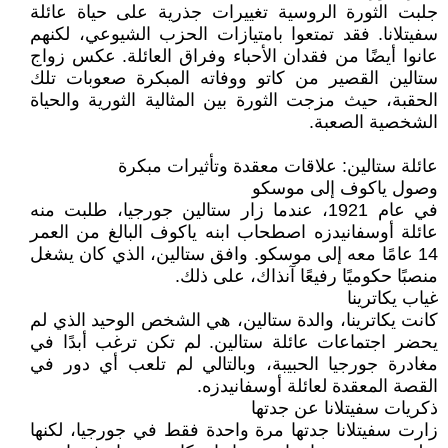
جلبت الثورة الروسية تغييرات جذرية على حياة عائلة
سفيتلانا. فقد تمتعوا بامتيازات الحزب الشيوعي، لكنهم
عانوا أيضًا من فقدان الأحباء وفراق العائلة. عكس زواج
ستالين القصير من كاتو ووفاته المبكرة صعوبات تلك
الحقبة، حيث مزجت الثورة بين المثالية الثورية والحياة
الشخصية الصعبة.
عائلة ستالين: علاقات معقدة وتأثيرات مبكرة
وصول ياكوف إلى موسكو
في عام 1921، عندما زار ستالين جورجيا، طلبت منه
عائلة أوسفانيدزه اصطحاب ابنه ياكوف البالغ من العمر
14 عامًا معه إلى موسكو. وافق ستالين، الذي كان يشغل
منصبًا حكوميًا رفيعًا آنذاك، على ذلك.
غياب يكاترينا
كانت يكاترينا، والدة ستالين، هي الشخص الوحيد الذي لم
يحضر اجتماعات عائلة ستالين. لم تكن ترغب أبدًا في
مغادرة جورجيا الحبيبة، وبالتالي لم تلعب أي دور في
القصة المعقدة لعائلة أوسفانيدزه.
ذكريات سفيتلانا عن جدتها
زارت سفيتلانا جدتها مرة واحدة فقط في جورجيا، لكنها