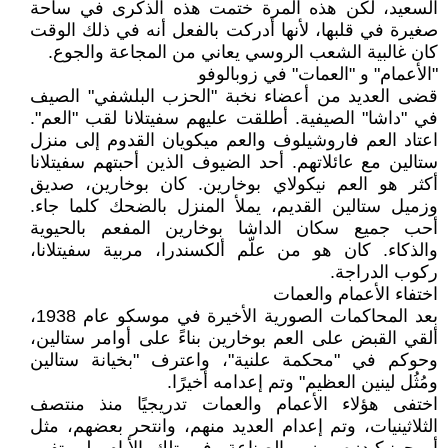
السعيد، لكن هذه المرة ختمت هذه الذكرى في ساحة
صغيرة في قلبها، لأنها أدركت بالفعل أنه في ذلك الوقت
كان غالبية الشعب الروسي يعاني من المجاعة والجوع.
"الأعمام" و "العمات" في زوبالوفو
قضى العديد من أعضاء نخبة "الحزب البلشفي" الصيف
في "داشا" الصيفية. أطلقت عليهم سفيتلانا لقب "العم".
اعتاد العم فاروشيلوف والعم ميكويان القدوم إلى منزل
ستالين مع عائلاتهم. أحد الضيوف الذين أحبتهم سفيتلانا
أكثر هو العم نيكولاي بوخارين. كان بوخارين، صديق
وزميل ستالين القديم، يملأ المنزل بالضحك كلما جاء.
أحب جميع سكان الداشا بوخارين المفعم بالحيوية
والذكاء. كان هو من علّم ألكسندرا، مربية سفيتلانا،
ركوب الدراجة.
اختفاء الأعمام والعمات
بعد المحاكمات الصورية الأخيرة في موسكو عام 1938،
ألقي القبض على العم بوخارين بناءً على أوامر ستالين،
وحوكم في "محكمة علنية"، واعترف "بخيانة ستالين
ومُثُل لينين العظيم" وتم إعدامه أخيرًا.
اختفى هؤلاء الأعمام والعمات تدريجيًا منذ منتصف
الثلاثينيات، وتم إعدام العديد منهم، وانتحر بعضهم، مثل