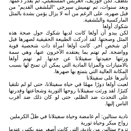
بلطف. لكن جوزيف، العريس المستقبلي، لم يقدر دعمها.
وبعد سنوات، تم تهميش سيرجي "البلشفي القديم" من
قبل صهره، على الرغم من أنه لا يزال يؤمن بشدة بالمثل
الماركسية والبلشفية.
شكوك أولغا
لكن يبدو أن أولغا كانت لديها شكوك حول صحة هذه
المثل وصحتها. لقد أدركت الطبيعة الحقيقية لصهرها قبل
أي شخص آخر. كانت أولغا امرأة ذات شخصية قوية
وواضحة. لم تهتم بما يعتقده الآخرون عنها، وهي سمة
ورثتها حفيدتها سفيتلانا عن جدتها. لم تهتم أولغا
بالامتيازات والمزايا المادية التي يمكن أن تمنح لها بسبب
المكانة العالية التي يتمتع بها صهرها.
تأثيرها على سفيتلانا
لعبت أولغا دورًا مهمًا في حياة سفيتلانا، حتى لو لم تلتقيا
كثيرًا. لقد ورثت سفيتلانا روحها الثورية وشجاعتها وقدرتها
على التحدث ضد الظلم، حتى لو كان ذلك ضد أقرب
الناس إليها.
نادية ستالين: أم غامضة وحياة سفيتلانا في ظلّ الكرملين
زواج مبكر وحياة ثورية
تزوج ستالين من نادية، التي كانت أصغر منه بكثير، عندما