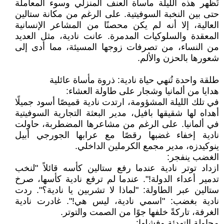
تُظهر هذه الليلة مأساة العنف المنزلي وسوء المعاملة
حتى بين النخبة السوفيتية. على الرغم من مكانة ستالين
العالية، إلا أنه لم يكن محصنًا من المشاعر الإنسانية
المعقدة والسلوكيات المدمرة. عانت نادية، مثل العديد
من النساء، من تصرفات زوجها المسيئة، مما أدى إلى
شعورها بالحزن والألم.
طلقة واحدة تُنهي حياة نادية: ذروة مأساة عائلية
هدايا من ألمانيا وشجار على طاولة العشاء:
في تلك الليلة المشؤومة، ارتدت نادية قميصًا أسود جميلًا
أهداه لها شقيقها بافيل، مدير البعثة التجارية السوفيتية
في ألمانيا. على الرغم من مشاعرها المضطربة، حاولت
نادية إخفاء غضبها رقصًا مع عرابها الجورجي أبيل
ينوكيدزه، مدير مجمع الكرملين الداخلي.
الغضب ينفجر:
ازداد توتر نادية عندما رفع ستالين كأسه قائلاً "لنخب
تدمير أعداء الدولة!". عندما لم ترفع نادية كأسها، صرخ
ستالين عبر الطاولة: "لماذا لا تشربين يا نادية؟". ردت
نادية بغضب: "اسمي نادية، ليس هي!". غادرت نادية
الغرفة، تاركةً خلفها جوًا من الصمت والتوتر.
محاولة التهدئة وفشلها: