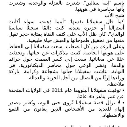
باسم "ابنة ستالين". شعرت بالعزلة والوحدة، وشعرت
بأنها محاصرة في هويتها.
شبح الأب
كما قال سفيتلانا نفسها: "أينما ذهبت، سواء أكانت
أستراليا أو جزيرة بعيدة، كنت دائمًا سجينًا سياسيًا
لوالدي". كان ظل الأب على كتف الفتاة بمثابة حجر ثقيل
منعها من تحقيق طموحاتها والعيش حياة طبيعية.
وعلى الرغم من كل الصعاب، سعت سفيتلانا إلى الحفاظ
على هويتها الخاصة. كتبت مذكرات عن حياتها، وتحدثت
علنًا عن معاناتها. سعت إلى كسر الصمت حول جرائم
والدها، ونشر الوعي حول مخاطر الديكتاتورية. في
النهاية، عاشت سفيتلانا حياتها بشجاعة وكرامة، تاركة
وراءها إرثًا من النضال من أجل الحرية والعدالة.
ملاحظة:
• توفيت سفيتلانا أليلوييفا عام 2011 في الولايات المتحدة
عن عمر يناهز 85 عامًا.
• لا تزال قصة سفيتلانا تُروى حتى اليوم، وتُعتبر مصدر
إلهام للعديد من الأشخاص الذين يعانون من القمع
والاضطهاد.