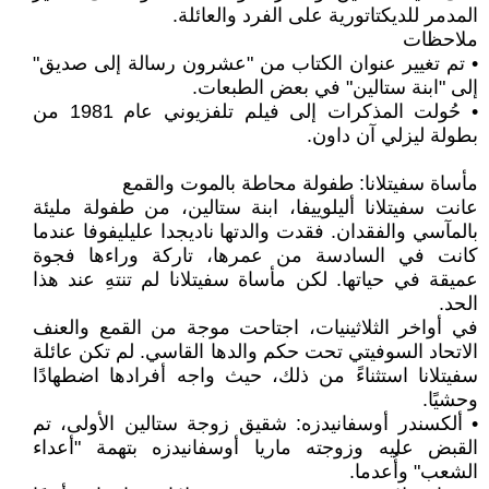
المدمر للديكتاتورية على الفرد والعائلة.
ملاحظات
• تم تغيير عنوان الكتاب من "عشرون رسالة إلى صديق"
إلى "ابنة ستالين" في بعض الطبعات.
• حُولت المذكرات إلى فيلم تلفزيوني عام 1981 من
بطولة ليزلي آن داون.
مأساة سفيتلانا: طفولة محاطة بالموت والقمع
عانت سفيتلانا أليلوييفا، ابنة ستالين، من طفولة مليئة
بالمآسي والفقدان. فقدت والدتها ناديجدا عليليفوفا عندما
كانت في السادسة من عمرها، تاركة وراءها فجوة
عميقة في حياتها. لكن مأساة سفيتلانا لم تنتهِ عند هذا
الحد.
في أواخر الثلاثينيات، اجتاحت موجة من القمع والعنف
الاتحاد السوفيتي تحت حكم والدها القاسي. لم تكن عائلة
سفيتلانا استثناءً من ذلك، حيث واجه أفرادها اضطهادًا
وحشيًا.
• ألكسندر أوسفانيدزه: شقيق زوجة ستالين الأولى، تم
القبض عليه وزوجته ماريا أوسفانيدزه بتهمة "أعداء
الشعب" وأُعدما.