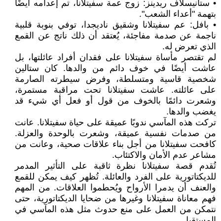
• ستانيسلاف ريدينز: زوج عمة سفيتلانا، تم إعدامه أيضًا
بتهمة "أعداء الشعب".
• بافل: عم سفيتلانا وشقيق ناديجدا، توفي بنوبة قلبية
ناجمة عن صدمة مفاجئة، يُعتقد أن ذلك ناتج عن القمع
الذي تعرض له.
لم تقتصر مأساة سفيتلانا على فقدان أفراد عائلتها، بل
عاشت أيضًا في خوف دائم من والدها. كان ستالين
شخصية قاسية ومتسلطة، وفرض سيطرته الصارمة
على عائلته. عاشت سفيتلانا تحت مراقبة مستمرة،
وشعرت دائمًا بالخوف من قول أو فعل أي شيء قد
يغضب والدها.
تركت هذه المآسي ندوبًا عميقة على حياة سفيتلانا. عانت
من صدمات نفسية عميقة، وشعرت بالوحدة والعزلة.
كافحت سفيتلانا من أجل بناء علاقات صحية، وعانت من
مشاعر عدم الأمان والاكتئاب.
تُقدم قصة سفيتلانا نظرة ثاقبة على التأثير المدمر
للديكتاتورية على الفرد والعائلة. تُظهر كيف يمكن للقمع
والعنف أن يدمرا الأرواح ويُحطموا العلاقات. من المهم
فهم معاناة سفيتلانا وغيرها من ضحايا الديكتاتورية، حتى
نتمكن من العمل على منع حدوث مثل هذه المآسي في
المستقبل.