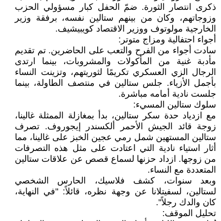
ذكرى انتصار الثورة. ضمّ الحفل كبار مسؤولي الحزب
وزوجاتهم، وكان من بينهم ستالين نفسه، برفقة وزير
الخارجية مولوتوف ووزير الاقتصاد كويبيشيف.
أجواء احتفالية ومزاج متوتر:
سادت أجواء من الفرح والتعب على الحاضرين. تم تقديم
مأدبة غنية من المأكولات والمشروبات، بينما ارتدى
الرجال الزي العسكري تكريمًا لثوريتهم، وتزينت النساء
بأجمل الأزياء. جلس ستالين في منتصف الطاولة، بينما
جلست نادية أمامه مباشرة.
سلوك ستالين المسيء:
مع ازدياد حدة سكر ستالين، بدأ بمغازلة الممثلة غالينا،
زوجة قائد الجيش الأحمر ألكسندر إيجوروف. تصرف
ستالين المستهين شمل رمي عجين الخبز على غالينا، مما
أثار استياء نادية التي اعتادت على مثل هذه التصرفات
من زوجها. ازداد حزنها لسماع قصص عن علاقات ستالين
المتعددة مع النساء.
وبعد سنوات، كشف فلاسيك، الحارس الشخصي
لستالين، لسفيتلانا عن وجهة نظره، قائلاً: "في النهاية،
كان والدك رجلاً".
تحليل الموقف: