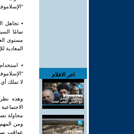
"الإسلاموفو
• تجاهل ال
تمامًا الس
مستوى العا
المعادية لل
• استخدام
"الإسلاموفو
اخر الافلام
لا تملك أي 
وهذه نظرة 
الاجتماعي
محاولة تصوي
ومن المهم ا
عواقب سلبي