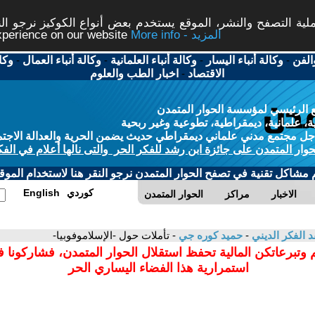
ة التصفح والنشر، الموقع يستخدم بعض أنواع الكوكيز نرجو النق
More info - المزيد
experience on our website
الفن
-
وكالة أنباء اليسار
-
وكالة أنباء العلمانية
-
وكالة أنباء العمال
-
وكا
الاقتصاد
-
اخبار الطب والعلوم
 الرئيسي لمؤسسة الحوار المتمدن
، علمانية، ديمقراطية، تطوعية وغير ربحية
ل مجتمع مدني علماني ديمقراطي حديث يضمن الحرية والعدالة الاجتم
حوار المتمدن على جائزة ابن رشد للفكر الحر والتى نالها أعلام في الفك
م مشاكل تقنية في تصفح الحوار المتمدن نرجو النقر هنا لاستخدام الموقع
كوردي
English
الاخبار
مراكز
الحوار المتمدن
د الفكر الديني
-
حميد كوره جي
- تأملات حول -الإسلاموفوبيا-
 وتبرعاتكن المالية تحفظ استقلال الحوار المتمدن، فشاركونا 
استمرارية هذا الفضاء اليساري الحر