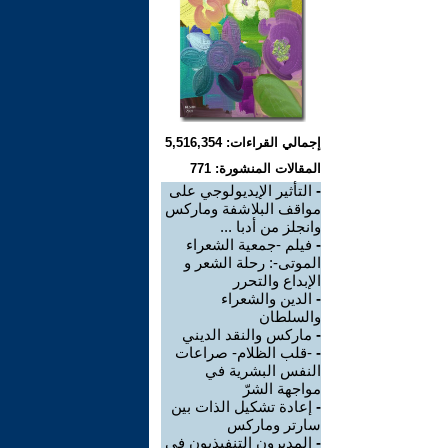
إجمالي القراءات: 5,516,354
المقالات المنشورة: 771
-
التأثير الإيديولوجي على
مواقف البلاشفة وماركس
وانجلز من أدبا ...
-
فيلم -جمعية الشعراء
الموتى-: رحلة الشعر و
الإبداع والتحرر
-
الدين والشعراء
والسلطان
-
ماركس والنقد الديني
-
-قلب الظلام- صراعات
النفس البشرية في
مواجهة الشرّ
-
إعادة تشكيل الذات بين
سارتر وماركس
-
المديرون التنفيذيون في