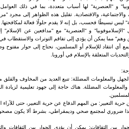
وبيا" و "العنصرية" لها أسباب متعددة، بما في ذلك العوامل ا
 والاجتماعية، والاقتصادية. تقليل هذه الظواهر إلى مجرد "
" ليس تبسيطًا فحسب، بل إنه لا يقدم حلولًا فعالة لمكافحتها.
 "الإسلاموفوبيا" و "العنصرية" مع "مدافعين عن الإسلام"
وهم" مما يمكن أن يؤدي إلى تفاقم التوترات والاستقطاب في 
قمع أي انتقاد للإسلام أو المسلمين، نحتاج إلى حوار مفتوح 
تحديات المتعلقة بالإسلام في أوروبا.
حة:
لجهل والمعلومات المضللة: تنبع العديد من المخاوف والقلق م
المعلومات المضللة. هناك حاجة إلى جهود تعليمية لزيادة ال
المسلمين.
 حرية التعبير: من المهم الدفاع عن حرية التعبير، حتى للآراء ا
هذا ضروري لمجتمع صحي وديمقراطي، بشرط ألا يكون مصحوبًا
حوار بين الثقافات: يمكن أن يؤدي الحوار بين الثقافات وال