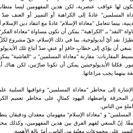
ون لها عواقب عنصرية، لكن هذين المفهومين ليسا متطابقين
اة المسلمين" عادةً إلى الكراهية أو التمييز أو العنف ضدّ
نية، بينما تتعامل "معاداة الإسلام" عادةً مع انتقاد دين الإسلام أ
ة "النقد" بـ "الكراهية": يمكن أن تكون مساواة "معاداة الفكر" 
يرًا. نقد أيّ أيديولوجية، بما في ذلك الإسلام، حقّ مشروع لكل
ا ينبغي أن يؤدّي إلى خطابٍ حاقدٍ أو عنفٍ ضدّ أتباع تلك الأيديولو
سيط المقارنات: مقارنة "معاداة المسلمين" بـ "الفاشية" يمك
مور. فكلتا الأيديولوجيتين يمكن أن تكونا ضارّتين، لكن هناك أ
ة بينهما يجب مراعاتها.
لإشارة إلى مخاطر "معاداة المسلمين" وعواقبها السلبية عل
ر المحرقة واضطهاد اليهود كمثالٍ على مخاطر تعميم الكر
ملةٍ من الناس.
المسلمين" و "معاداة الإسلام" مفهومان معقدان ودقيقان يتطلبا
عمقًا. إنّ السعي لفهم الفرق بين هذين المفهومين، وكذلك مخ
لتمييز على مجموعاتٍ معيّنةٍ من الناس، أمرٌ بالغ الأهمية.