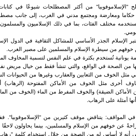
لح "الإسلاموفوبيا" من أكثر المصطلحات شيوعًا في كتابات
 حكاما ومعارضة ومجتمع مدني في الغرب، إلى جانب مصطلح
تستخدمه مختلف الفئات، بما في ذلك الإسلاميون والمسلمون ا
قومي.
بر الإسلام الجذر الأساسي للمشاكل الثقافية في الدول الإسل
ن خوفهم من سيطرة الإسلام والمسلمين على مصير الغرب.
لمة يونانية تُستخدم بكثرة في علم النفس لتسمية المخاوف الم
ها من الصحة في الواقع، والتي تنشأ فقط من خيال مريض نف
مثل الخوف من الثعابين والعقارب وغيرها من الحيوانات السا
وف أخرى مثل الخوف من الأماكن المفتوحة (الرهاب) أو
الأماكن الضيقة) والخوف المفرط من الماء (الخوف من الماء
نها أمثلة على الرهاب.
في المواقف: يتناقض موقف كثيرين من "الإسلاموفوبيا". ففي
راحةً عن خوفهم من الإسلام والمسلمين، بينما يحاولون لاحقًا 
 أنه لا أساس له من الصحة من خلال استخدام كلمة "رهاب"