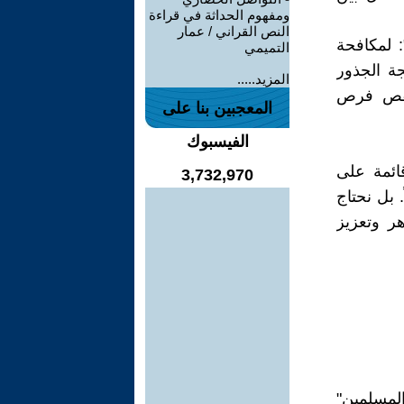
ومفهوم الحداثة في قراءة
النص القراني / عمار
: لمكافحة
التميمي
جة الجذور
المزيد.....
ونقص فرص
المعجبين بنا على
الفيسبوك
قائمة على
3,732,970
. بل نحتاج
هر وتعزيز
المسلمين"