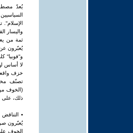
يُعدّ مصط
السياسيين
الإسلام". 
واليسار ال
ثمة من يعت
يُعبّرون ع
و"فوبيا" ك
لا أساس ل
خزف واقعي 
تصنّف مخا
(الخوف من 
ذلك، على أ
• التناقض 
يُعبّرون ص
الخوف على