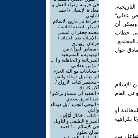
في جريمة ازدراء العقل و
لتاريخية،
معاداة الإنسان / أحمد
مرض عقلي"
التاوتي
-
قراءة في تاريخ الاسلام
 ويمكن أن
المبكر الطبعة الثانية /
 إلى خطاب
محمد جعفر ال عيسى
-
الإسلام ضد الحداثة /
المجتمع.
فرغان أزيهاري
-
مصادر القرآن من
وصادق حول
اليهودية و المسيحية
السريانية و الجاهلية و أ ...
/ مؤمن عقلاني
-
محادثات مع الله الجزء
الرابع / نيل دونالد والش
-
مختصر كتاب الأرواح /
ن الإسلام
آلان كاردك
وعي العام
-
الفقيه لي نتسناو براكتو /
عبد العزيز سعدي
-
الوحي الجديد / يل دونالد
لمخالفة أو
والش
-
كتاب : حَمَّالُ أَوْجُهٍ..
 بكراهية
الصراع الطبقي والتأويل
في الإسلام ... / احمد
صالح سلوم
تفاعل بين
-
التواصل الحضاري