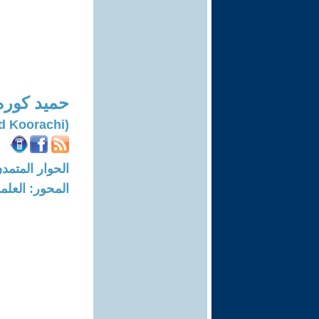
حميد كور
(Hamid Koorachi)
الحوار المتمدن-العدد: 7991 - 24
المحور: العلما