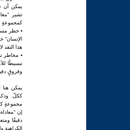
يمكن أن تك
تشير "معاد
كمجموعةٍ دي
• خطر مساوا
الإنسان" خط
هذا النقد ل
• مخاطر تب
تبسيطًا للأ
وفروقٍ دقيق
يمكن هنا ا
ككلّ. وذك
مجموعةٍ كا
إن "معاداة 
دقيقًا ومت
الكراهية وا