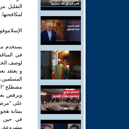
التقليل م
لمكافحتها.
الإسلاموفوب
في المناقش
لوصف الخوف
و يعتقد بع
المسلمين، 
مصطلح "الإ
ويرفض بعض
على "مرض ع
بمثابة هجو
في حين أن
مشروعة، وم