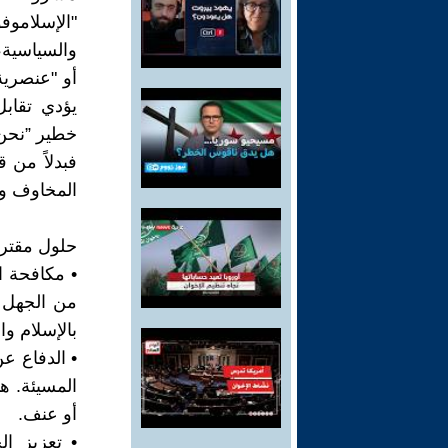
"الإسلاموف
والسياسية،
أو "عنصرية
يؤدي تقابل
خطير ”نحن 
فبدلاً من 
المخاوف وال
حلول مقتر
• مكافحة ا
من الجهل و
بالإسلام و
• الدفاع عن
المسيئة. 
أو عنف.
• تعزيز ال