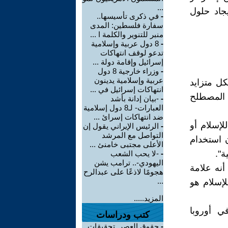
...
جاد حلول
-
في ذكرى تأسيسها..
سفارة فلسطين: المدى
منبر للتنوير والكلمة ا ...
-
8 دول عربية وإسلامية
تدعو لوقف انتهاكات
إسرائيل وإقامة دولة ...
-
وزراء خارجية 8 دول
عربية وإسلامية يدينون
وبيا" ومعادله الإنجليزي "Islamophobia" بشكل متزايد
انتهاكات إسرائيل في ...
ا المصطلح
-
-بيان إدانة بأشد
العبارات- لـ8 دول إسلامية
ضد انتهاكات إسرائ ...
لإسلام أو
-
الرئيس الإيراني يقول إن
التواصل مع المرشد
ن استخدام
الأعلى مجتبى خامنئ ...
ة".
-
-لا يحب الشعب
اليهودي-.. ترامب يشن
نه علامة
هجومًا لاذعًا على عبدالرح
...
لإسلام هو
المزيد.....
ي أوروبا
كتب ودراسات
-
حقوق العصر. تحقيقات