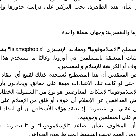
ن شأن هذه الظاهرة، يجب التركيز على دراسة جذورها وإي
يا والعنصرية: وجهان لعملة واحدة
يستخدم مصطلح "الإسلاموف
ات المتعلقة بالمسلمين في أوروبا. وغالبًا ما يستخدم هذ
 أو الكراهية للإسلام والمسلمين.
ض المنتقدين أن هذا المصطلح يُستخدم كذلك لقمع أي انتقاد ل
حتى لو كانت تلك الانتقادات مبنية على حقائق. ويجادلون بأ
سلاموفوبيا" لإسكات المعارضين هو نوع من "الشمولية الخطابي
 المدافعين عن الإسلام أي خوف أو قلق من الإسلام على أ
قلي" أو "عنصرية ”إذ يعتقد هؤلاء الأشخاص أن أي انتقاد ل
م على المسلمين وهويتهم.
 المخاوف بشأن تصاعد "الإسلاموفوبيا" و "العنصرية" ف
ن المهم تجنب التبسيط المفرط لهذه الظواهر.