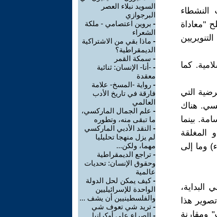
السويد نبلاء العصر
 النشطاء
البرجوازي
 "معاداة
-
بروين اعتصامي - ملكة
الشعراء
لتنويريين
-
ماذا بقي من الاشتراكية
الديمقراطية؟
-
سمكة القمر
امية. كما
-
-أنا- الإنسان: ثنائية
معقدة
-
رواية -المسخ- علامة
رضية التي
فارقة في تاريخ الأدب
العالمي
سي. هناك
-
علم الجمال الماركسي،
مة. بينما
ما تبقى منه، وتطوره
-
النقد الأدبي الماركسي
 المغلقة
لم يزل منهجا تحليليا
) وما إلى
مهما، ولكن...
-
تراجع الديمقراطية
وحقوق الإنسان: تحديات
عالمية
-
كيف يمكن لحل الدولة
 البداية،
الواحدة للإسرائيليين
والفلسطينيين أن يشف ...
تصوير هذا
-
تريد شي تعوف شي
 ومقارنة
-
الصراع على أوكرانيا