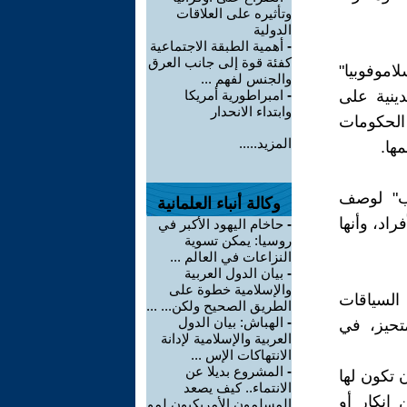
وتأثيره على العلاقات
الدولية
-
أهمية الطبقة الاجتماعية
كفئة قوة إلى جانب العرق
اموفوبيا"
والجنس لفهم ...
دينية على
-
امبراطورية أمريكا
وابتداء الانحدار
 الحكومات
المزيد.....
ها.
ب" لوصف
وكالة أنباء العلمانية
اد، وأنها
-
حاخام اليهود الأكبر في
روسيا: يمكن تسوية
النزاعات في العالم ...
-
بيان الدول العربية
والإسلامية خطوة على
السياقات
الطريق الصحيح ولكن... ...
-
الهباش: بيان الدول
تحيز، في
العربية والإسلامية لإدانة
الانتهاكات الإس ...
-
المشروع بديلا عن
 تكون لها
الانتماء.. كيف يصعد
 إنكار أو
المسلمون الأمريكيون لمو