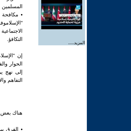
المسلمين وغ
• مكافحة ال
"الإسلاموف
الاجتماعية
التكافؤ.
المزيد.....
إن "الإسلا
الحوار والف
إلى نهج ير
التفاهم وال
هناك بعض ا
• الفرق بي