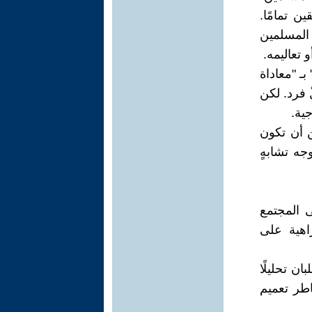
 تمامًا.
 المسلمين
و تعاليمه.
بـ "معاداة
ّ فرد. لكن
جية.
ن أن تكون
وجه تشابهٍ
ى المجتمع
اهية على
ن تحليلًا
اطر تعميم