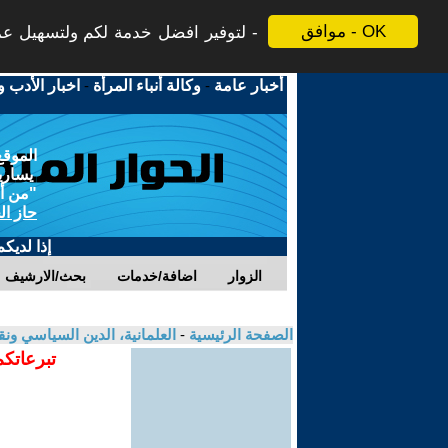
موافق - OK
لتوفير افضل خدمة لكم ولتسهيل عملي
أخبار عامة
-
وكالة أنباء المرأة
-
اخبار الأدب و
الموقع
يسارية
"من أج
حاز ال
إذا لديك
الزوار
اضافة/خدمات
بحث/الارشيف
الصفحة الرئيسية
-
العلمانية، الدين السياسي ونق
تبرعاتكم