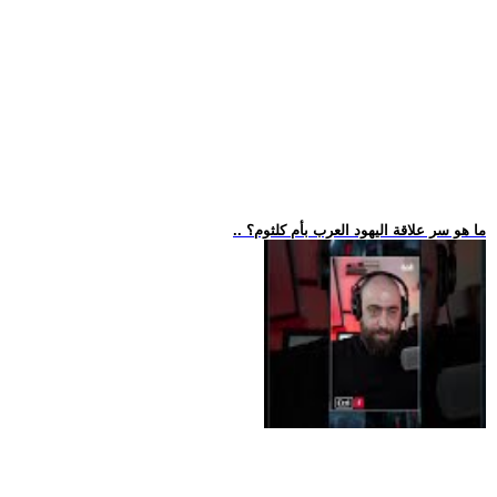
.. ما هو سر علاقة اليهود العرب بأم كلثوم؟