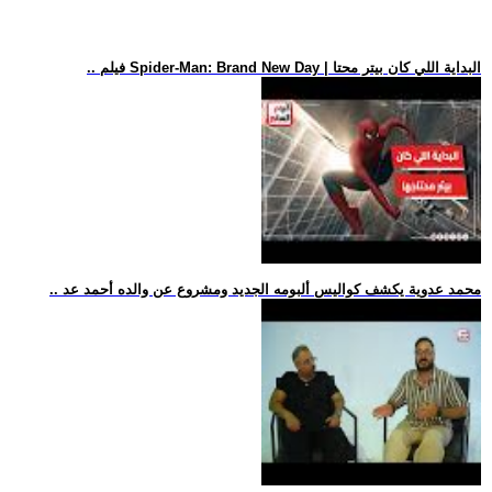
.. فيلم Spider-Man: Brand New Day | البداية اللي كان بيتر محتا
.. محمد عدوية يكشف كواليس ألبومه الجديد ومشروع عن والده أحمد عد