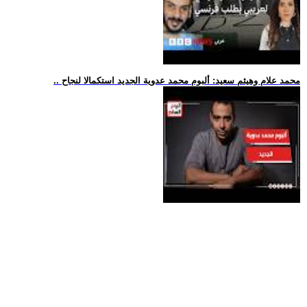
.. محمد علام وهيثم سعيد: ألبوم محمد عدوية الجديد استكمالا لنجاح