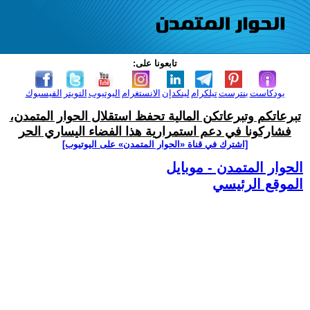
تابعونا على:
بودكاست
بنترست
تيلكرام
لينكدإن
الانستغرام
اليوتيوب
التويتر
الفيسبوك
تبرعاتكم وتبرعاتكن المالية تحفظ استقلال الحوار المتمدن،
فشاركونا في دعم استمرارية هذا الفضاء اليساري الحر
[اشترك في قناة ‫«الحوار المتمدن» على اليوتيوب]
الحوار المتمدن - موبايل
الموقع الرئيسي