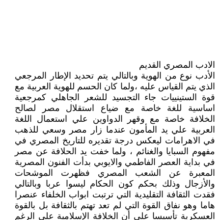
الادب المصري القديم
الأدب نوع من الهوية وبالتالي يتم تحديد الإطار المرجعي
الذي يتم القياس عليه ،ولما كان الحسم للهوية العربية مع
قوة الستينييات جاء التجسيد للشعر الجاهلي كمرجعية
اساسية للغة خاصة مع ضياع استقلال مصر لصالح
الخلافة خاصة مع وقهر الدواوين علي استعمال اللغة
العربية علي يد المأمون عندما زار مصر وسعي للذهب
في الاهرامات ليعكس درجة تقديره للتاريخ المصري في
مفهوم السبايا والغنائم ، ولما خفت يد الحلافة عن مصر
في بداية العصر الفاطمي والايوبي بدأت الفنون المصرية
المعبرة عن الشعب المصري فظهرت الموشحات
والأزجال وذلك بحكم كون الحكام ليسوا عربا وبالتالي
فقدت الثقافة التقليدية التي ترتبت ابواب الخلفاء عنصرا
هاما وهو نفاق القوة التي لم تعد تهتم بالثقافة بل بالقوة
العسكرية تأسيسا علي أن الخلافة الإسلامية علي الرغم