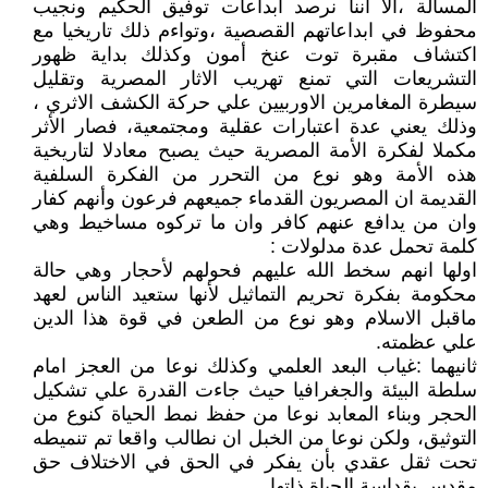
المسألة ،الا اننا نرصد ابداعات توفيق الحكيم ونجيب
محفوظ في ابداعاتهم القصصية ،وتواءم ذلك تاريخيا مع
اكتشاف مقبرة توت عنخ أمون وكذلك بداية ظهور
التشريعات التي تمنع تهريب الاثار المصرية وتقليل
سيطرة المغامرين الاوربيين علي حركة الكشف الاثري ،
وذلك يعني عدة اعتبارات عقلية ومجتمعية، فصار الأثر
مكملا لفكرة الأمة المصرية حيث يصبح معادلا لتاريخية
هذه الأمة وهو نوع من التحرر من الفكرة السلفية
القديمة ان المصريون القدماء جميعهم فرعون وأنهم كفار
وان من يدافع عنهم كافر وان ما تركوه مساخيط وهي
كلمة تحمل عدة مدلولات :
اولها انهم سخط الله عليهم فحولهم لأحجار وهي حالة
محكومة بفكرة تحريم التماثيل لأنها ستعيد الناس لعهد
ماقبل الاسلام وهو نوع من الطعن في قوة هذا الدين
علي عظمته.
ثانيهما :غياب البعد العلمي وكذلك نوعا من العجز امام
سلطة البيئة والجغرافيا حيث جاءت القدرة علي تشكيل
الحجر وبناء المعابد نوعا من حفظ نمط الحياة كنوع من
التوثيق، ولكن نوعا من الخبل ان نطالب واقعا تم تنميطه
تحت ثقل عقدي بأن يفكر في الحق في الاختلاف حق
مقدس بقداسة الحياة ذاتها .