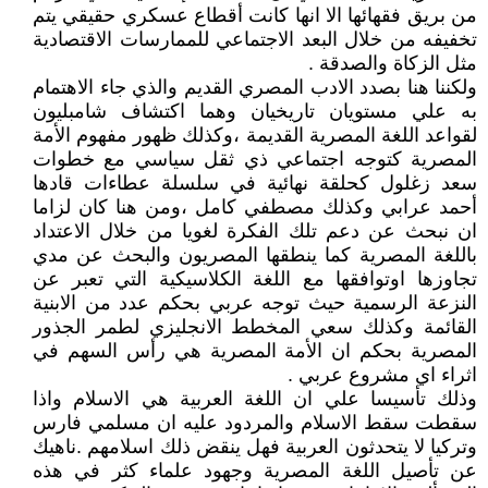
من بريق فقهائها الا انها كانت أقطاع عسكري حقيقي يتم
تخفيفه من خلال البعد الاجتماعي للممارسات الاقتصادية
مثل الزكاة والصدقة .
ولكننا هنا بصدد الادب المصري القديم والذي جاء الاهتمام
به علي مستويان تاريخيان وهما اكتشاف شامبليون
لقواعد اللغة المصرية القديمة ،وكذلك ظهور مفهوم الأمة
المصرية كتوجه اجتماعي ذي ثقل سياسي مع خطوات
سعد زغلول كحلقة نهائية في سلسلة عطاءات قادها
أحمد عرابي وكذلك مصطفي كامل ،ومن هنا كان لزاما
ان نبحث عن دعم تلك الفكرة لغويا من خلال الاعتداد
باللغة المصرية كما ينطقها المصريون والبحث عن مدي
تجاوزها اوتوافقها مع اللغة الكلاسيكية التي تعبر عن
النزعة الرسمية حيث توجه عربي بحكم عدد من الابنية
القائمة وكذلك سعي المخطط الانجليزي لطمر الجذور
المصرية بحكم ان الأمة المصرية هي رأس السهم في
اثراء اي مشروع عربي .
وذلك تأسيسا علي ان اللغة العربية هي الاسلام واذا
سقطت سقط الاسلام والمردود عليه ان مسلمي فارس
وتركيا لا يتحدثون العربية فهل ينقض ذلك اسلامهم .ناهيك
عن تأصيل اللغة المصرية وجهود علماء كثر في هذه