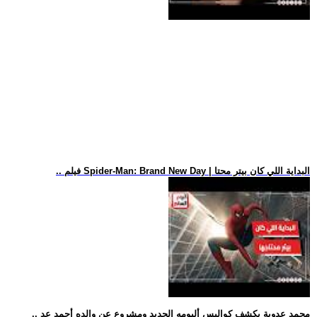
.. فيلم Spider-Man: Brand New Day | البداية اللي كان بيتر محتا
.. محمد عدوية يكشف كواليس ألبومه الجديد ومشروع عن والده أحمد عد