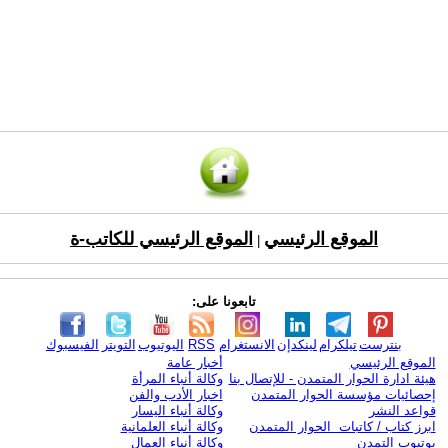
الموقع الرئيسي
الموقع الرئيسي للكاتب-ة
|
تابعونا على:
بنترست
تيلكرام
لينكدإن
الانستغرام
RSS
اليوتيوب
التويتر
الفيسبوك
الموقع الرئيسي
أخبار عامة
هيئة ادارة الحوار المتمدن - للإتصال بنا
وكالة أنباء المرأة
إحصائيات مؤسسة الحوار المتمدن
اخبار الأدب والفن
قواعد النشر
وكالة أنباء اليسار
ابرز كتاب / كاتبات الحوار المتمدن
وكالة أنباء العلمانية
يوتيوب التمدن
وكالة أنباء العمال