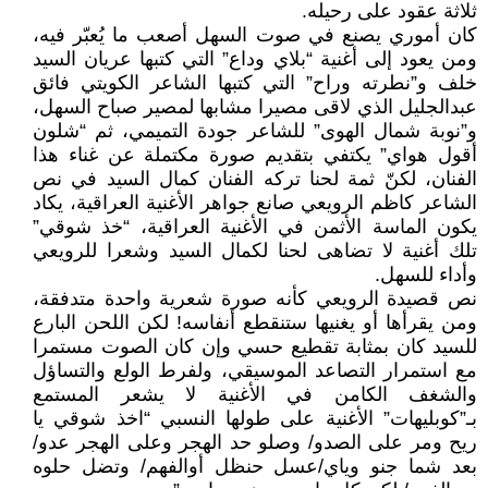
ثلاثة عقود على رحيله.
كان أموري يصنع في صوت السهل أصعب ما يُعبّر فيه،
ومن يعود إلى أغنية “بلاي وداع” التي كتبها عريان السيد
خلف و”نطرته وراح” التي كتبها الشاعر الكويتي فائق
عبدالجليل الذي لاقى مصيرا مشابها لمصير صباح السهل،
و”نوبة شمال الهوى” للشاعر جودة التميمي، ثم “شلون
أقول هواي” يكتفي بتقديم صورة مكتملة عن غناء هذا
الفنان، لكنّ ثمة لحنا تركه الفنان كمال السيد في نص
الشاعر كاظم الرويعي صانع جواهر الأغنية العراقية، يكاد
يكون الماسة الأثمن في الأغنية العراقية، “خذ شوقي”
تلك أغنية لا تضاهى لحنا لكمال السيد وشعرا للرويعي
وأداء للسهل.
نص قصيدة الرويعي كأنه صورة شعرية واحدة متدفقة،
ومن يقرأها أو يغنيها ستنقطع أنفاسه! لكن اللحن البارع
للسيد كان بمثابة تقطيع حسي وإن كان الصوت مستمرا
مع استمرار التصاعد الموسيقي، ولفرط الولع والتساؤل
والشغف الكامن في الأغنية لا يشعر المستمع
بـ”كوبليهات” الأغنية على طولها النسبي “اخذ شوقي يا
ريح ومر على الصدو/ وصلو حد الهجر وعلى الهجر عدو/
بعد شما جنو وياي/عسل حنظل أوالفهم/ وتضل حلوه