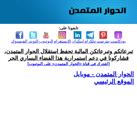
تابعونا على:
بودكاست
بنترست
تيلكرام
لينكدإن
الانستغرام
اليوتيوب
التويتر
الفيسبوك
تبرعاتكم وتبرعاتكن المالية تحفظ استقلال الحوار المتمدن،
فشاركونا في دعم استمرارية هذا الفضاء اليساري الحر
[اشترك في قناة ‫«الحوار المتمدن» على اليوتيوب]
الحوار المتمدن - موبايل
الموقع الرئيسي