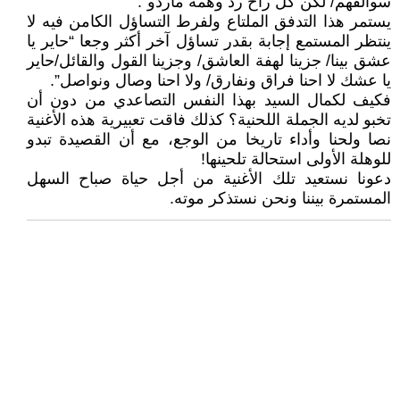
سوالفهم/ لكن كل راح رد وهمه ماردو”.
يستمر هذا التدفق الملتاع ولفرط التساؤل الكامن فيه لا
ينتظر المستمع إجابة بقدر تساؤل آخر أكثر وجعا “حاير يا
عشق بينا/ جزينا لهفة العاشق/ وجزينا القول والقائل/حاير
يا عشك لا احنا فراق ونفارق/ ولا احنا وصال ونواصل”.
فكيف لكمال السيد بهذا النفس التصاعدي من دون أن
تخبو لديه الجملة اللحنية؟ كذلك فاقت تعبيرية هذه الأغنية
نصا ولحنا وأداء تاريخا من الوجع، مع أن القصيدة تبدو
للوهلة الأولى استحالة تلحينها!
دعونا نستعيد تلك الأغنية من أجل حياة صباح السهل
المستمرة بيننا ونحن نستذكر موته.