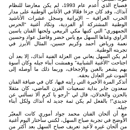
فصباح الذي أُعدم عام 1993، لم يكن معارضا للنظام
آنذاك، وقد كان جزءا فعّالا في الأغاني الوطنية على مدار
الحرب العراقية – الإيرانية وسجل عشرات الأناشيد
الوطنية المشتركة أو الفردية، وتكاد أغنية “الحرس
الجمهوري” التي كتبها مكي الربيعي ولحنها الفنان ياسين
الراوي وغناها السهل مع ياس خضر وفاضل عواد وحسين
نعمة ورياض أحمد وكريم حسين، المثال الأبرز في
تجربته الوطنية.
لم يكن السهل يعاني من العزلة الفنية آنذاك، إلا بعد أن
اجتاحت “الأغنية الشبابية” وهمشت أبناء جيله وكان أسوة
بهم يشعر بالغبن والإجحاف، وربما ذلك ما أوصله إلى
الموت غير العادل بحقه.
أتذكر المرة الأخيرة التي رأيته فيها، كان في ضيافة الفنان
سعدون جابر بداية تسعينات القرن الماضي، كان مثقلا
بالحزن والخذلان، قال لي “أرجو يا كرم ألا تسألني عن
جديدي”! بالفعل لم يكن ثمة جديد له آنذاك ولكل أبناء
جيله.
مع أن ألحان الفنان محمد جواد أموري كانت المعبّر
الأوضح في تجربة صباح السهل، لكنني سأختار اليوم أغنية
من ألحان غيره لأعيد تعريف صباح السهل بعد أكثر من