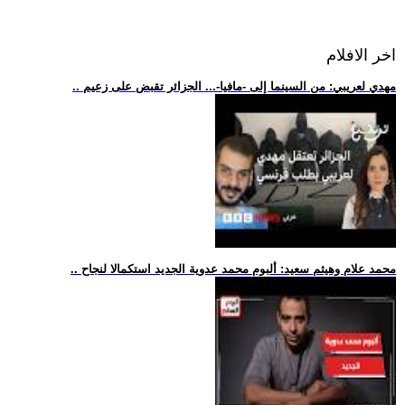
اخر الافلام
.. مهدي لعريبي: من السينما إلى -مافيا-... الجزائر تقبض على زعيم
.. محمد علام وهيثم سعيد: ألبوم محمد عدوية الجديد استكمالا لنجاح