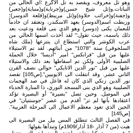
وهو تل معروف، ويقصد به تل الاگرع ؛أي الخالي من
النباتات.و(تل شيخ حسن)و(جرناية)و(منباية)و(جعبر)
و(جفنة)و(خرائب حلاوة)و(تل مريبط)و(قلعة الدوسر)؛
وربطت اسم(الدوسر) بعهد الاسكندر، وتعتقد ان خادماً
للنعمان يكنى (دوسر) وهو الذي بنى قلعة ودعيت بعد
ذلك باسمه، حيث تقول:" لقد أخذت اسمها الحالي من
عرب الكوشر والتي استطاع ان ينتزعها (ملك شاه
السلجوقي) سنة "1078" من أبنائهم. لقد تم الاستيلاء
عليها من قبل "فرانكس" امير "أديسا" خلال الحملة
الصليبية الأولى ولكن تم اسقاطها بعد ذلك والاستيلاء
عليها من قبل "نور الدين الاتابكي" حوالي نصف القرن
الثاني عشر. وقد انتقلت الى الايوبيين".[ص105] تقصد
نور الدين زنكي الذي كان له فاعل في صد الهجمات
الصليبية وهو الذي بنى المسجد النوري، ذا المنارة الحدباء
في الموصل. وحين تصل "بصيرة" أو البصيرة تؤكد
اعتقادها بأنها لم تر" أقدم من عصر "جوستنيان" في
الحين الذي تعود معظم الاعمال الى المرحلة العربية".
[ص145]
في الفصل الثالث تنطلق المس بيل من البصيرة الى
هيت (من 7 آذار -18 آذار/1909م) وتبدأها بقولها: