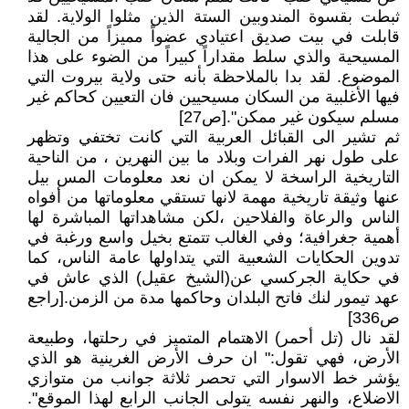
ثبطت بقسوة المندوبين الستة الذين مثلوا الولاية. لقد
قابلت في بيت صديق اعتيادي عضواً مميزاً من الجالية
المسيحية والذي سلط مقداراً كبيراً من الضوء على هذا
الموضوع. لقد بدا بالملاحظة بأنه حتى ولاية بيروت التي
فيها الأغلبية من السكان مسيحيين فان التعيين كحاكم غير
مسلم سيكون غير ممكن".[ص27]
ثم تشير الى القبائل العربية التي كانت تختفي وتظهر
على طول نهر الفرات وبلاد ما بين النهرين ، من الناحية
التاريخية الراسخة لا يمكن ان نعد معلومات المس بيل
عنها وثيقة تاريخية مهمة لانها تستقي معلوماتها من أفواه
الناس والرعاة والفلاحين ،لكن مشاهداتها المباشرة لها
أهمية جغرافية؛ وفي الغالب تتمتع بخيل واسع ورغبة في
تدوين الحكايات الشعبية التي يتداولها عامة الناس، كما
في حكاية الجركسي عن(الشيخ عقيل) الذي عاش في
عهد تيمور لنك فاتح البلدان وحاكمها مدة من الزمن.[راجع
ص336]
لقد نال (تل أحمر) الاهتمام المتميز في رحلتها، وطبيعة
الأرض، فهي تقول:" ان حرف الأرض الغرينية هو الذي
يؤشر خط الاسوار التي تحصر ثلاثة جوانب من متوازي
الاضلاع، والنهر نفسه يتولى الجانب الرابع لهذا الموقع".