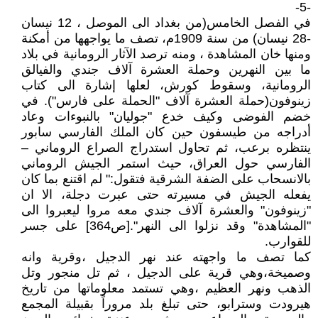
-5-
في الفصل الخامس(من بغداد الى الموصل ، 12 نيسان
-28 نيسان) من سنة 1909م، تصف ما يواجهها من أمكنة
ومنها خان المشاهدة ، ومنه ترصد الآثار الرومانية في بلاد
ما بين النهرين وحملة العشرة آلاف جندي والفيالق
الرومانية، وسقوط كورش، لعلها إشارة الى كتاب
زينوفون(حملة العشرة آلاف "الحملة على فارس"). في
خضم الفوضى وكيف خدع "جوليان" بالنبوءات وعاد
أدراجه من طيسفون حين كان الملك الفارسي سابور
ينتظره برعب، ثم تحاول استدراج الصراع الروماني –
الفارسي حول العراق، حيث استمر الجيش الروماني
بالانسحاب على الضفة الشرقية فتقول:" لم اقتنع بما كان
يفعله الجيش في مسيرته حتى عبرت دجلة، الا ان
"زينوفون" والعشرة آلاف جندي معه مروا ليعبروا الى
"المشاهدة" وقد نزلوا الى النهر".[ص364] على جسر
للقوارب.
كما تصف ما واجهته عند نهر الدجيل ،وقرية وانه
وصميخة،وهي قرية على الدجيل ، ثم تل منجور وتل
الذهب ونهر العظيم ،وهي تستمد معلوماتها من تاريخ
هيرودت وسترابو، حتى تبلغ بلد مروراً بقبيلة المجمع