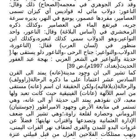
وقد ذكر الجوهري في معجمه(الصحاح) ذلك وقال:
الناعور: دولاب مائي له قواديس أي كيزان تسمى
العصامير، مفردها عصمور، يوضع في النهر، يديره سرعة
جريه، فيرتفع الماء في العصامير ،وكذلك ذكره
الزمخشري في (أساس البلاغة) وقال: الناعور، واحد
النواعير،وهو الدولاب سمي كذلك لنعيره،وكذلك ابن
منظور في (لسان العرب) فقال: (الناعورة،
الدولاب،والنواعير: جناح الرحى ،والناعور دلو يستقى بها.[
حديثة والنواعير في الشعر العربي : بهجة عبد الغفور
الحديث(بغداد، 1997م)،ص 39]
كما تشير الى ان وجود مدينة(عانه) يمتد الى القرن
السادس عشر اعتماداً على ما ذكره الرحالة(راوولف)
والرحالة(ديلافاليه)،ولكن الحقيقة ان اسم (عانه) مستقى
من اسم اللآلهة (عانات) الفينيقية حيث كانت تعبد ولها
معبد، لان نفوذهم يمتد الى حديثة أو الى عانه، وهي
تستمر في متابعة الأرض وجهود الامبراطور (جوستنيان)
الروماني وحصاره لقلعة راوة،؛وهي تشير الى ضعف
الإدارة العثمانية وتصدعها واقتراب نهايتها؛ فضلاً عن
غزوات البدو للمدن والقرى لضفاف نهر الفرات اليمنى،
ونهب ممتلكات الفلاحين العزل من قبل قبيلتي عنزة