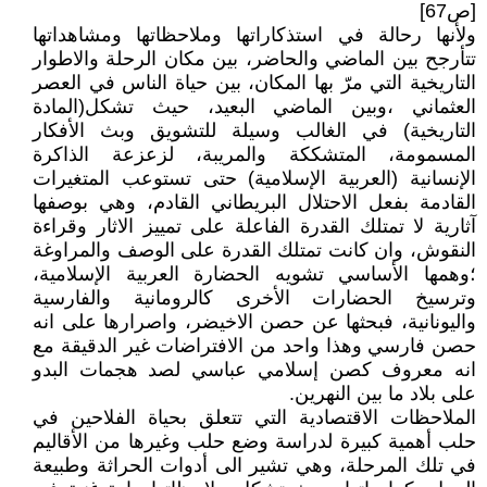
[ص67]
ولأنها رحالة في استذكاراتها وملاحظاتها ومشاهداتها
تتأرجح بين الماضي والحاضر، بين مكان الرحلة والاطوار
التاريخية التي مرّ بها المكان، بين حياة الناس في العصر
العثماني ،وبين الماضي البعيد، حيث تشكل(المادة
التاريخية) في الغالب وسيلة للتشويق وبث الأفكار
المسمومة، المتشككة والمريبة، لزعزعة الذاكرة
الإنسانية (العربية الإسلامية) حتى تستوعب المتغيرات
القادمة بفعل الاحتلال البريطاني القادم، وهي بوصفها
آثارية لا تمتلك القدرة الفاعلة على تمييز الاثار وقراءة
النقوش، وان كانت تمتلك القدرة على الوصف والمراوغة
؛وهمها الأساسي تشويه الحضارة العربية الإسلامية،
وترسيخ الحضارات الأخرى كالرومانية والفارسية
واليونانية، فبحثها عن حصن الاخيضر، واصرارها على انه
حصن فارسي وهذا واحد من الافتراضات غير الدقيقة مع
انه معروف كصن إسلامي عباسي لصد هجمات البدو
على بلاد ما بين النهرين.
الملاحظات الاقتصادية التي تتعلق بحياة الفلاحين في
حلب أهمية كبيرة لدراسة وضع حلب وغيرها من الأقاليم
في تلك المرحلة، وهي تشير الى أدوات الحراثة وطبيعة