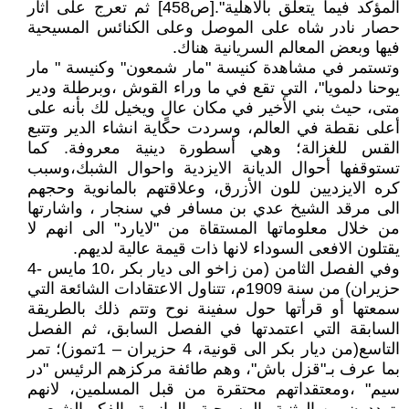
المؤكد فيما يتعلق بالاهلية".[ص458] ثم تعرج على آثار
حصار نادر شاه على الموصل وعلى الكنائس المسيحية
فيها وبعض المعالم السريانية هناك.
وتستمر في مشاهدة كنيسة "مار شمعون" وكنيسة " مار
يوحنا دلمويا"، التي تقع في ما وراء القوش ،وبرطلة ودير
متى، حيث بني الأخير في مكان عالٍ ويخيل لك بأنه على
أعلى نقطة في العالم، وسردت حكاية انشاء الدير وتتبع
القس للغزالة؛ وهي أسطورة دينية معروفة. كما
تستوقفها أحوال الديانة الايزدية واحوال الشبك،وسبب
كره الايزديين للون الأزرق، وعلاقتهم بالمانوية وحجهم
الى مرقد الشيخ عدي بن مسافر في سنجار ، واشارتها
من خلال معلوماتها المستقاة من "لايارد" الى انهم لا
يقتلون الافعى السوداء لانها ذات قيمة عالية لديهم.
وفي الفصل الثامن (من زاخو الى ديار بكر ،10 مايس -4
حزيران) من سنة 1909م، تتناول الاعتقادات الشائعة التي
سمعتها أو قرأتها حول سفينة نوح وتتم ذلك بالطريقة
السابقة التي اعتمدتها في الفصل السابق، ثم الفصل
التاسع(من ديار بكر الى قونية، 4 حزيران – 1تموز)؛ تمر
بما عرف بـ"قزل باش"، وهم طائفة مركزهم الرئيس "در
سيم" ،ومعتقداتهم محتقرة من قبل المسلمين، لانهم