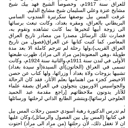
للعراق سنة 1917م، وخصوصاً الشيخ فهد بيك شيخ
مشايخ عنزة وعلي السليمان شيخ مشايخ الدليم.
عرفت المس بيل بوصفها سكرتيرة المندوب السامي
البريطاني بالعراق، ومقره بغداد، وكانت تبعث برسائها
الى زوجة أبيها لتخبرها بما كانت تشاهده وتقوم به،
فصارت تلك الرسائل مصدرا من مصادر تاريخ العراق
المعاصر، كما كتبت كتابها عن العراق(فصول من تاريخ
العراق القريب)،ولها رحلة لم تترجم كاملة الا بعد مدة
طويلة ،وهي المعنونة(من مراد الى مراد)، ظهرت طبعتها
الأولى في لندن سنة 1911م،والثانية سنة 1924م، وكانت
تسمى في العراق (الخاتون)أي السيدة(أو سيدة بغداد)
تشبيها بزوجات ولاة بغداد أ وزرائها، ولها كتاب عن حصن
الاخيضر كجزء من اهتمامها بعلم الآثار، فقد كان الرحالة
والجواسيس الاوربيون يتجولون في العراق بصفة علماء
للآثار يدونون ملاحظاتهم [راجع مقدمة عبد الحميد
العلوجي لرسائها]،وينتشر الطابع الذاتي لرحلتها ورسائلها
.
لم تدرس الدكتورة رهبة أسودي حسين رحلات المس بيل
في كتابها (المس بيل بين الفصول والرسائل)،وكان عليها
ان لا تغفل ذلك، لأن رحلتها (من مراد الى مراد) احتوت