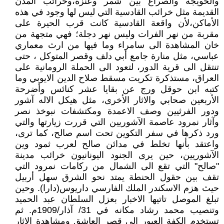
والحويجة والصراع بين شمر وعنزة،وخرائب المدن
القديمة مثل خرائب القادسية التي ليس لها وجود في هذه
الأماكن،لأن واقعة القادسية كانت قرب الحيرة على
مقربة من نهر الفرات وليس نهر دجلة؛ فهي متجهة من
خان المشاهدة الى سامراء وما فيها من ارث معماري
عباسي، مثل منارة جامع أبي دلف وقصر المتوكل ، حتى
تنتقل الى قرية الدور، لتعود الى الحملة الرومانية على
العراق، مستذكرة تكريت مسقط صلاح الدين الايوبي وما
كتبه ابن حوقل ورج عن بقايا عشر كنائس وأضرحة
الأربعين صحابي والاثار الأخرى، مثل هيكل الاله آشور
ودور الفرثيين وصف الاعمدة ومكتشفات نبوخذ نصر
وآثار نمرود عاصمة الآشوريين التي قررت زيارتها والتي
ورد ذكرها في سفر التكوين تحت اسم صالح، كما ترى،
واعتقد بأنها تخلط في مدائن صالح لعرب ثمود وين
الآشوريين، حين يرى الجنود اليونانيون خرائب مدينة
"صالح" التي تقع الى الشمال من ركامات نمرود التي
تقف بين حقول الحنطة يمتد نحو الشرق سهل أربيل
حيث هزم الاسكندر الملك الفارسي داريوس(دارا). وحين
تبلغ الموصل تاتيها الاخبار بعزل السلطان عبد الحميد
وتنصيب محمد رشاد مكانه في 31/ آذار/1909م. ثم
تستخدم الكفة العبور الى قصر العاشق ومشاهدة الاثار