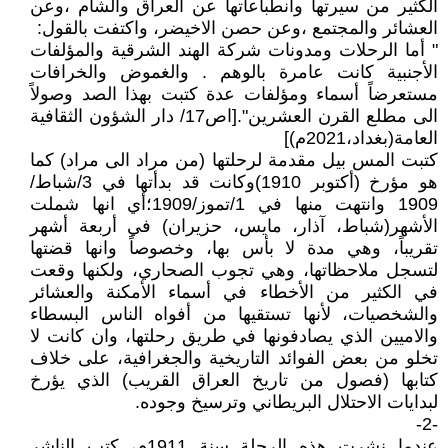
الكثير من سيرتها وانطباعاتها عن العراق والشام ،وعن
العشائر والمجتمع ،وعن حصن الاخيضر، واكتفت بالقول:
" أما الرحلات ومدونات شركة الهند الشرقية والمؤلفات
الأجنبية كانت عامرة بالوهم . والغموض والخرافات
مستعرضاً أسماء ومؤلفات عدة كتبت بهذا الصد وصولاً
الى مطلع القرن العشرين".[اص17/ دار الشؤون الثقافية
العامة(بغداد،2021م)]
كتبت المس بيل مقدمة لرحلتها (من مراد الى مراد) كما
هو مؤرخ (أكتوبر 1910)وكانت قد بدأتها في 3/شباط/
1909 وانتهت منها في 1/تموز/1909؛أي انها شملت
الأشهر(شباط، آذار، مايس، حزيران) في أربعة أشهر
تقريباً، وهي مدة لا بأس بها، وخصوصاً وانها قضتها
لتسجل ملاحظاتها، وهي تجوب الصحاري، ولكنها وقعت
في الكثير من الأخطاء في أسماء الأمكنة والعشائر
والشخصيات، لأنها تستقيها من أفواه الناس البسطاء
والاميين الذي يصادفونها في طريق رحلتها، وان كانت لا
تخلو من بعض الفوائد التاريخية والجغرافية، على خلاف
كتابها (فصول من تاريخ العراق القريب) الذي يؤرخ
لبدايات الاحتلال البريطاني وترسيخ وجوده.
-2-
عندما نشرت هذه الرحلة سنة 1911م، كتب الناشر