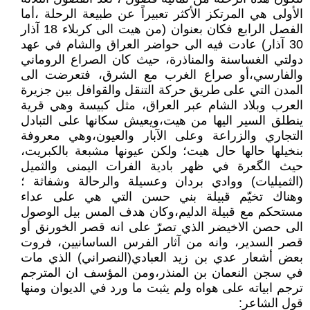
الأولى هي المرتكز الأكثر تعبيراً عن طبيعة الرحلة ،أما
الفصل الرابع فكان بعنوان (من هيت الى كربلاء 18 آذار
30 آذار) عادت فيه الى حواضر العراق والشام في عهد
دولتي الغساسنة والمناذرة، حيث كان الصراع الروماني
والفارسي،أو صراع الغرب مع الشرق، فتعرضت الى
المدن التي على طريق حركة التنقل والقوافل بين جزيرة
العرب وبلاد الشام عبر العراق، مثل كبيسة وهي قرية
ينطلق السير اليها من هيت،ويعيش سكانها على التبادل
التجاري والزراعة وعلى الآبار والعيون،وهي معروفة
بنخيلها حالها حال هيت؛ ولكن عيونها مشبعة بالكبريت،
حيث الگعرة في ظهر بادية الفرات اليمنى والثميل
(الثميليات) ووادي بردان وعسيلة والرحالة وشفاثة ؛
وهناك تخيّم قبيلة بني حسن التي هي على عداء
مستحكم مع قبيلة الدليم،وكان هدف المس بيل الوصول
الى حصن الاخيضر الذي تصرّ على انه قصر الخورنق أو
قصر السدير، وانه من آثار الفرس الساسانيين، فروت
بعض أشعار عدي بن زيد العبادي(النصراني) الذي مات
في سجن النعمان بن المنذر،ومن المؤسف ان المترجم
ترجم ابياته على هواه ولم يثبت ما ورد في الديوان ومنها
قول الشاعر: