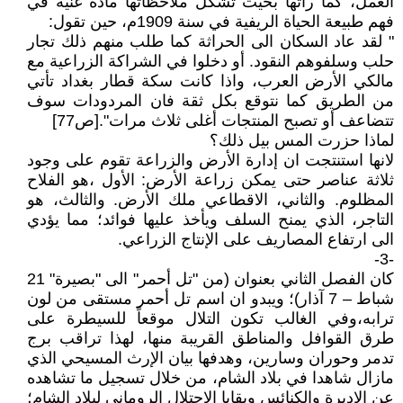
العمل، كما راتها بحيث تشكل ملاحظاتها مادة غنية في
فهم طبيعة الحياة الريفية في سنة 1909م، حين تقول:
" لقد عاد السكان الى الحراثة كما طلب منهم ذلك تجار
حلب وسلفوهم النقود. أو دخلوا في الشراكة الزراعية مع
مالكي الأرض العرب، واذا كانت سكة قطار بغداد تأتي
من الطريق كما نتوقع بكل ثقة فان المردودات سوف
تتضاعف أو تصبح المنتجات أغلى ثلاث مرات".[ص77]
لماذا حزرت المس بيل ذلك؟
لانها استنتجت ان إدارة الأرض والزراعة تقوم على وجود
ثلاثة عناصر حتى يمكن زراعة الأرض: الأول ،هو الفلاح
المظلوم. والثاني، الاقطاعي ملك الأرض. والثالث، هو
التاجر، الذي يمنح السلف ويأخذ عليها فوائد؛ مما يؤدي
الى ارتفاع المصاريف على الإنتاج الزراعي.
-3-
كان الفصل الثاني بعنوان (من "تل أحمر" الى "بصيرة" 21
شباط – 7 آذار)؛ ويبدو ان اسم تل أحمر مستقى من لون
ترابه،وفي الغالب تكون التلال موقعاً للسيطرة على
طرق القوافل والمناطق القريبة منها، لهذا تراقب برج
تدمر وحوران وسارين، وهدفها بيان الإرث المسيحي الذي
مازال شاهدا في بلاد الشام، من خلال تسجيل ما تشاهده
عن الاديرة والكنائس وبقايا الاحتلال الروماني لبلاد الشام؛