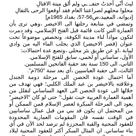
ليتَ أنّي أخذتُ حتفــ ـي ولم ألق ميتة الاقتالِ
محلوا محلهم لصراعتنا العام فقد أوقعوا الرحى بالثفالِ
[ديوانه، المعيبد،ص56-57، بغداد 1965م]
وتمضي في متابعة رحلتها الى الاخيضر ،وهي ترى بأن
العمارة التي كانت قائمة قبل الفتح الإسلامي، وقد دمرت
لتكون مواداً لناء مدينة الكوفة، وتخصص موضوعاً تحت
عنوان (قصر الاخيضر) الذي يجلب الماء اليه من وادي
ليبابة ،او عن طريق بئر محلي ،وتضع عدة احتمالات:
الأول، ساساني أو لخمي، سابق للفتح الإسلامي.
الثاني، الى 150 سنة بعد حقبة الفاتحين المسلمين.
الثالث، الى حقبة العباسيين ،أي بعد سنة "750م".
أما احتمال عودة الحصن الى مرحلة دومة الجندل
وعلاقته بالاخيضر بن عبد الملك الكلبي؛ فهي تهدف من
خلالها الى عودة الحصن الى العهد الساساني لتقلل من
أهمية العمارة العربية حيث تقول:" حتى لو كان "الاخيضر"
يعود الى المرحلة المبكرة لعصر الإسلام فمن الممكن أو
من المحتمل ان يكون قد بني من قبل عمال ساسانيين
في الوقت نفسه فان المقومات العمارية المحدودة
للعقود المحنية والقبة المحززة لم ترصد لحد الآن في أي
بناء ساساني. ان المثال المبكر أكثر للعقود المحنية لبلاد