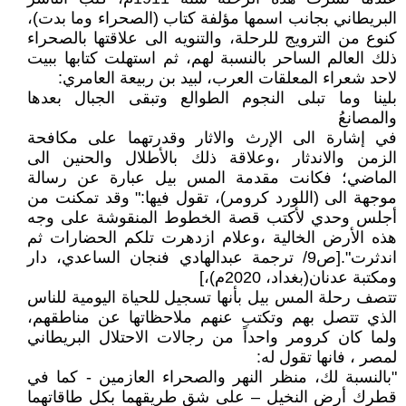
البريطاني بجانب اسمها مؤلفة كتاب (الصحراء وما بدت)،
كنوع من الترويج للرحلة، والتنويه الى علاقتها بالصحراء
ذلك العالم الساحر بالنسبة لهم، ثم استهلت كتابها ببيت
لاحد شعراء المعلقات العرب، لبيد بن ربيعة العامري:
بلينا وما تبلى النجوم الطوالع وتبقى الجبال بعدها
والمصانعُ
في إشارة الى الإرث والاثار وقدرتهما على مكافحة
الزمن والاندثار ،وعلاقة ذلك بالأطلال والحنين الى
الماضي؛ فكانت مقدمة المس بيل عبارة عن رسالة
موجهة الى (اللورد كرومر)، تقول فيها:" وقد تمكنت من
أجلس وحدي لأكتب قصة الخطوط المنقوشة على وجه
هذه الأرض الخالية ،وعلام ازدهرت تلكم الحضارات ثم
اندثرت".[ص9/ ترجمة عبدالهادي فنجان الساعدي، دار
ومكتبة عدنان(بغداد، 2020م)،]
تتصف رحلة المس بيل بأنها تسجيل للحياة اليومية للناس
الذي تتصل بهم وتكتب عنهم ملاحظاتها عن مناطقهم،
ولما كان كرومر واحداً من رجالات الاحتلال البريطاني
لمصر ، فانها تقول له:
"بالنسبة لك، منظر النهر والصحراء العازمين - كما في
قطرك أرض النخيل – على شق طريقهما بكل طاقاتهما