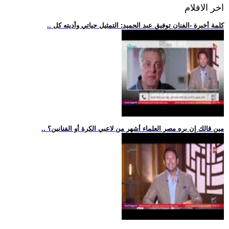
اخر الافلام
.. كلمة أخيرة -الفنان توفيق عبد الحميد: التمثيل حياتي وأديته كل
.. مين قالك إن بره مصر العلماء أشهر من لاعبي الكرة أو الفنانين؟