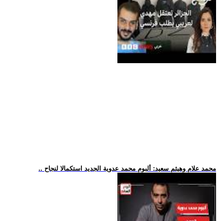
.. محمد علام وهيثم سعيد: ألبوم محمد عدوية الجديد استكمالا لنجاح