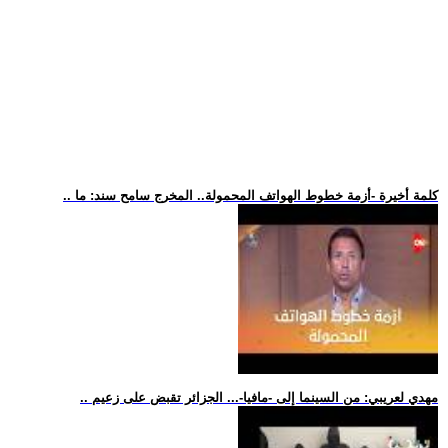
.. كلمة أخيرة -أزمة خطوط الهواتف المحمولة.. المخرج سامح سند: ما
.. مهدي لعريبي: من السينما إلى -مافيا-... الجزائر تقبض على زعيم