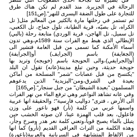
" في بصيرة كنا نجاحه احدى الصعوبات التي تنتظر
الرحالة في الجزيرة. منذ القدم لم تكن هناك طرق
للتجارة على طول الضفة اليسرى للنهر".[ص151]
ثم تستمر في رحلتها مارة بالكثير من المعالم مثل( تل
الكراه، تل بصيّه، قرية الطيانة، تلول جماح، تل الكعبي،
تل سميل، تل الهاجن، قرية الوردي) متابعة رحلة (بالبي)
الإيطالي الذي هبط مع الفرات سنة 1589م،وهي تدون
أسماء الأمكنة كما تسمى من قبل العامة فتشير الى
(الجغايفة) باسم (الجرايف) أو(الجرايفة)
أو(الجرايفي)،والى الحويجة باسم (خويجه) وتريد بها
حويجة حديثة، وحين تبلغ مدينة(عانه) تقول ان البلد
"يكتسح من قبل عصابات "شمر" المسلحة من أماكن
بعيدة في الشرق،ومن"اليزيدية" الذين يدعوهم
المسلمون "بعبدة الشيطان" من جبل سنجار".[ص165]
وفي عانه تشاهد النواعير وهي ترفع الماء من نهر الفرات
الى الأرض ، فترى" دواليب فارسية"؛ والحقيقة انها عربية
واسمها عربي من كلمة (نأر) فهو ناعور على وزن
فاعلول، بعد قلب الهمزة عينا، لان صوته الخشب حين
يتبلل بالماء يصبح قوياً،وتعني كلمة نعر هدر وصرخ وجأر،
وهذه الكلمة من التراث العراقي القديم (نأرو) كما انها
من الالفاظ المتشابهة في السريانية والعربية(ناعورة)