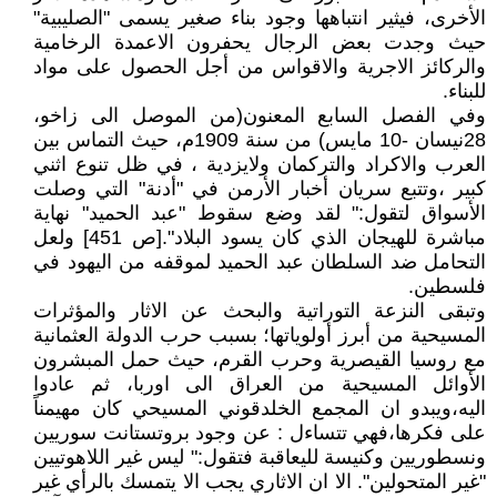
الأخرى، فيثير انتباهها وجود بناء صغير يسمى "الصليبية"
حيث وجدت بعض الرجال يحفرون الاعمدة الرخامية
والركائز الاجرية والاقواس من أجل الحصول على مواد
للبناء.
وفي الفصل السابع المعنون(من الموصل الى زاخو،
28نيسان -10 مايس) من سنة 1909م، حيث التماس بين
العرب والاكراد والتركمان ولايزدية ، في ظل تنوع اثني
كبير ،وتتبع سريان أخبار الأرمن في "أدنة" التي وصلت
الأسواق لتقول:" لقد وضع سقوط "عبد الحميد" نهاية
مباشرة للهيجان الذي كان يسود البلاد".[ص 451] ولعل
التحامل ضد السلطان عبد الحميد لموقفه من اليهود في
فلسطين.
وتبقى النزعة التوراتية والبحث عن الاثار والمؤثرات
المسيحية من أبرز أولوياتها؛ بسبب حرب الدولة العثمانية
مع روسيا القيصرية وحرب القرم، حيث حمل المبشرون
الأوائل المسيحية من العراق الى اوربا، ثم عادوا
اليه،ويبدو ان المجمع الخلدقوني المسيحي كان مهيمناً
على فكرها،فهي تتساءل : عن وجود بروتستانت سوريين
ونسطوريين وكنيسة لليعاقبة فتقول:" ليس غير اللاهوتيين
"غير المتحولين". الا ان الاثاري يجب الا يتمسك بالرأي غير