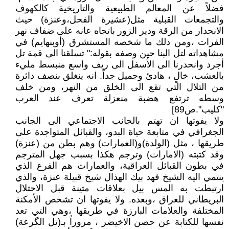
فضلاً عن المعالم الطبيعية والتاريخية كالكهوف
والتجمعات القبلية مثل(عشيرة الفحل،وعنزة) حيث
الانحدار من الرقة ودير الزور باتجاه عانه على ضفاف نهر
الفرات ،ومن ذلك ما شخصه المستشرق (أوبنهايم) في
مشاهداته لتل البنا حين وصفه بقوله:" تسلقنا الى قمة تل
أجرد وانحدرنا الى الأسفل الى ريف واسع منبسط مليء
بالعشب، خالٍ ، هادئ وجميل جداً. انه ينغلق بنصف دائرة
من التلال التي تقع الى الخلق من النهر، ومن خلف
وسطه ترتفع هضبة منعزلة تعرف عند العرب
"كليب".ص89]
ولا يفوتها ان تهتم بالجانب الاجتماعي الى الجانب
الجغرافي في متابعة حياة البدو، والقبائل المتواجدة على
طريقها ، مثل (الولدة)و(العمارات) وهم بطن من (عنزة)
وقد كتبته (الامارات) وترجم هكذا بسبب جهل المترجم
في بطون القبائل العراقية، والعمارات هم الفرع الذي
ينتمي اليه الشيخ فهد بيك الهذال شيخ قبيلة عنزة، والذي
ارتبطت به المس بيل بعلاقات متينة قبل الاحتلال
البريطاني للعراق ،وبعده. ولا يفوتها ان تشخص الأمكنة
المختلفة والعلامات البارزة في طريقها ،وهي التي تعد
نفسها للكتابة عن حصن الاخيضر ، مروراً بـ(تل الگرعة)