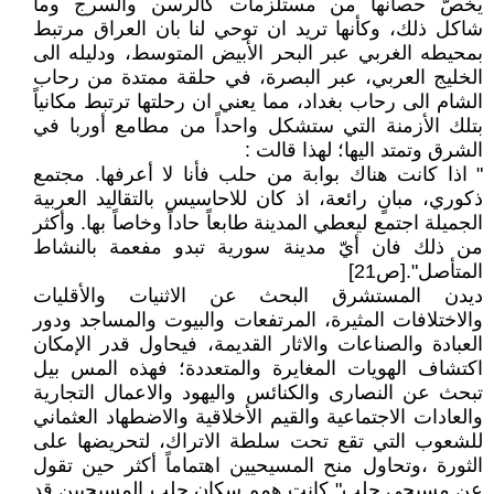
يخصّ حصانها من مستلزمات كالرسن والسرج وما
شاكل ذلك، وكأنها تريد ان توحي لنا بان العراق مرتبط
بمحيطه الغربي عبر البحر الأبيض المتوسط، ودليله الى
الخليج العربي، عبر البصرة، في حلقة ممتدة من رحاب
الشام الى رحاب بغداد، مما يعني ان رحلتها ترتبط مكانياً
بتلك الأزمنة التي ستشكل واحداً من مطامع أوربا في
الشرق وتمتد اليها؛ لهذا قالت :
" اذا كانت هناك بوابة من حلب فأنا لا أعرفها. مجتمع
ذكوري، مبانٍ رائعة، اذ كان للاحاسيس بالتقاليد العربية
الجميلة اجتمع ليعطي المدينة طابعاً حاداً وخاصاً بها. وأكثر
من ذلك فان أيّ مدينة سورية تبدو مفعمة بالنشاط
المتأصل".[ص21]
ديدن المستشرق البحث عن الاثنيات والأقليات
والاختلافات المثيرة، المرتفعات والبيوت والمساجد ودور
العبادة والصناعات والاثار القديمة، فيحاول قدر الإمكان
اكتشاف الهويات المغايرة والمتعددة؛ فهذه المس بيل
تبحث عن النصارى والكنائس واليهود والاعمال التجارية
والعادات الاجتماعية والقيم الأخلاقية والاضطهاد العثماني
للشعوب التي تقع تحت سلطة الاتراك، لتحريضها على
الثورة ،وتحاول منح المسيحيين اهتماماً أكثر حين تقول
عن مسيحي حلب" كانت همم سكان حلب المسيحيين قد