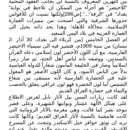
بين النهرين المعروف بالنسبة لي بجانب العقود المحنية
"للاخيضر" هو أجزاء من الممكن ان تلاحظ في بوابة"
بغداد" في "الرقة"...".[ص286]ولكنها نسيت ان للأقواس
جذورها الشرقية والتي أصبحت من مميزات العمارة
الإسلامية، محاكاة للأهلة؛ وهذا بحد ذاته يحيل الى
العمارة العربية في بلاد اليمن السعيد.
ام الفصل الخامس (من كربلاء الى بغداد، 30 آذار -2
نيسان) من سنة 1909م، فتشير فيه الى سيمياء الاخيضر
الفارسية، مع أن اللون الأخضر لون إسلامي دعاه القرآن
بالسندس، ووصفه بأنه لباس أهل الجنة، ثم صار رمزأ
اسلامياً وصار في الخليفة المأمون شعاراً للدولة العباسية
بدلاً من الباس الأسود، و كان اللون الأصفر هو المعول
عليه في الحضارة الفارسية لأنه مستقى من شعاع
الشمس أما لون الخضرة فهو لون عراقي يتعلق بالخصب
والنماء في حضارة العراق القديم.
لقد كانت زيارات المس بيل لآثار بابل لغرض الاطلاع
على هيكل الآلهة عشتار وبوابتها الشهيرة، وعلى قصر
نبوخذ نصر كما قالت، وهي مغرمة بالآثار الرومانية التي
كانت هامشية بالنسبة لآثار العراق القديم؛ وكأنها كانت
تريد ان توثق حوافر خيل الاسكندر وتبحث عن المسرح
الاغريقي القريب من سور مدينته والذي تقول عنه انه