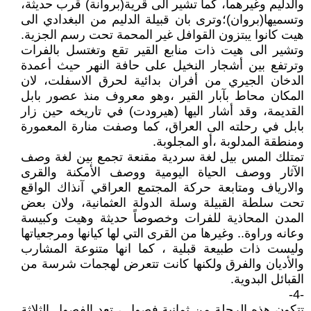
والدليم وغيرهما، كما تشير الى قرية(بروانة) قرب حديثة،
وتسميها(بروان)؛وترى بان قبيلة الدليم من البغدادي الى
هيت كانوا يبتزون القوافل غير المحمة تحت رسم الجزية.
وتشير الى هيت ذات منابع القير تقع وتغتسل بالفرات
وترتفع بين أشجار النخيل على حافة النهر حيث أعمدة
الدخان الجيري من أفران بدائية لحرق الاسفلت، لان
المكان محاط بآبار القير ،وهو معروف منذ عصور بابل
القديمة، وقد أشار اليها (هيرودت) في تاريخه حين زار
بابل في رحلته الى العراق، كما وصفت منارة المعمورة
ومنطقة المدلوبة ،أو المجلوبة.
تمتلك المس بيل لغة سردية مقنعة تجمع بين لغة وصف
الآثار ووصف الحياة اليومية ووصف الأمكنة والقرى
والارياف ومتابعة حركة المجتمع العراقي آنذاك الواقع
تحت سلطة القبيلة وسلة الدولة العثمانية، ولان بعض
المدن المحاذية للفرات وخصوصاً حديثة وهيت وكبيسة
وعانه وراوة.. وغيرها من القرى التي لها كيانها ومرجعياتها
وليست ذات طبيعة قبلية ، كما انها متنوعة المشارب
والأديان والفرق ولكنها كانت تتعرض لهجمات شرسة من
القبائل البدوية.
-4-
تتكون هذه الرحلة من ثمانية فصول ، تعد الفصول الثلاثة