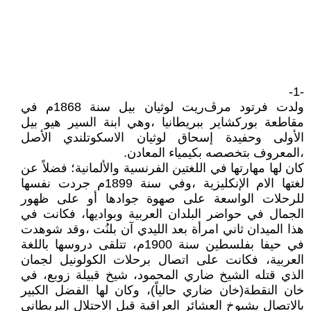
-1-
ولدت فرتود مرﭪريت لوثيان بيل سنة 1868م في
مقاطعة بوركشاير ببريطانيا ،وهي ابنة السير هيو بيل
الأولى وحفيدة إسحاق لوثيان الاسكوتلندي الأصل
،المعروف بتخصصه بكيمياء المعادن.
كان لها مهارتها في اللغتين الفرنسية والألمانية؛ فضلاً عن
لغتها الام الإنكليزية ،وفي سنة 1899م جردت نفسها
للرحلات الواسعة على صهوة جوادها أو على ظهور
الجمال في حواضر البلدان العربية وبواديها، فكانت في
هذا الميدان ثاني امرأة بعد الليدي آن بلنُت ،وقد شوهدت
في حيفا بفلسطين سنة 1900م، تتلقى دروسها باللغة
العربية، فكانت على اتصال برحلات الكولونيل لجمان
الذي قتله الشيخ ضاري المحمود، شيخ قبيلة زوبع، في
خان النقطة(خان ضاري حالياً)، وكان لها الفضل الكبير
بالاتصال بشيوخ العشائر العراقية قبل الاحتلال البريطاني