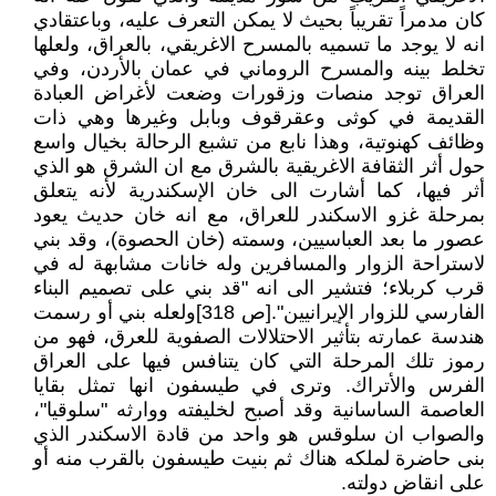
كان مدمراً تقريباً بحيث لا يمكن التعرف عليه، وباعتقادي
انه لا يوجد ما تسميه بالمسرح الاغريقي، بالعراق، ولعلها
تخلط بينه والمسرح الروماني في عمان بالأردن، وفي
العراق توجد منصات وزقورات وضعت لأغراض العبادة
القديمة في كوثى وعقرقوف وبابل وغيرها وهي ذات
وظائف كهنوتية، وهذا نابع من تشبع الرحالة بخيال واسع
حول أثر الثقافة الاغريقية بالشرق مع ان الشرق هو الذي
أثر فيها، كما أشارت الى خان الإسكندرية لأنه يتعلق
بمرحلة غزو الاسكندر للعراق، مع انه خان حديث يعود
عصور ما بعد العباسيين، وسمته (خان الحصوة)، وقد بني
لاستراحة الزوار والمسافرين وله خانات مشابهة له في
قرب كربلاء؛ فتشير الى انه "قد بني على تصميم البناء
الفارسي للزوار الإيرانيين".[ص 318]ولعله بني أو رسمت
هندسة عمارته بتأثير الاحتلالات الصفوية للعرق، فهو من
رموز تلك المرحلة التي كان يتنافس فيها على العراق
الفرس والأتراك. وترى في طيسفون انها تمثل بقايا
العاصمة الساسانية وقد أصبح لخليفته ووارثه "سلوقيا"،
والصواب ان سلوقس هو واحد من قادة الاسكندر الذي
بنى حاضرة لملكه هناك ثم بنيت طيسفون بالقرب منه أو
على انقاض دولته.