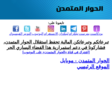
تابعونا على:
بودكاست
بنترست
تيلكرام
لينكدإن
الانستغرام
اليوتيوب
التويتر
الفيسبوك
تبرعاتكم وتبرعاتكن المالية تحفظ استقلال الحوار المتمدن،
فشاركونا في دعم استمرارية هذا الفضاء اليساري الحر
[اشترك في قناة ‫«الحوار المتمدن» على اليوتيوب]
الحوار المتمدن - موبايل
الموقع الرئيسي