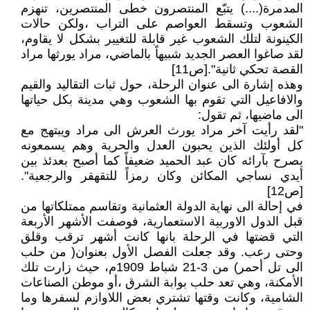
المدمرة(....) يتبّع المنتصرون خطى المنتصرين، تنهزم
الشعوب وتسقط العواصم على التراب ،ولكن حالات
الكينونة لتلك الشعوب غير قابلة للتغيير بشكل لا يقاوم،
لقد صاغوا العصر الجديد شبيهاً بالماضي، مراد يورثها مراد
القصة تحكي ثانية".[ص11]
وهذه إشارة الى عنوان الرحلة، حول ثبات التقاليد والقيم
والافاعيل التي تقوم بها الشعوب وهي مدينة بكل حياتها
الى ماضيها، ثم تقول:
"لقد رأيت آخر مراد يورث العرش الى مراد ويبتهج مع
كل أولئك الذين يحبون العدل والحرية وهم يسمعونه
يصرح بآرائه كان عبد الحميد ضعيفاً كما أصبح بعدئذ بين
أيدي نساجي المكائن وكان رمزاً للتقهقر والرجعية".
[ص12]
في إحالة الى نهاية الدولة العثمانية وتقاسم ممتلكاتها من
قبل الدول الاوربية الاستعمارية، فوصفت الأشهر الأربعة
التي قضتها في الرحلة بانها كانت أشهر ترقب وقلق
وحتى رعب. وقد جعلت الفصل الأول بعنوان( من حلب
الى تل أحمر) من 3-21 شباط 1909م، حيث زارت تلك
الأمكنة، وهي تعد حلب بوابة الشرق ،أو موطن الصناعات
الشامية، وكانت وقتها تشتري بعض اللاوازم لسفرها وما