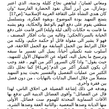
ومعاني لقمان"، ليناهض نجاح كليلة ودمنة، الذي اعتبر
،ومازال، من أبرز أمثال نفوذ الحضارة الفارسية "وان
كان هندي النشأة على الثقافة العربية الإسلامية".[ص17]
يتمتع التمهيد بودة الموضوع ،وبقوة الفكرة، وبتسلسل
منطقي يقوم على دفع الهم بالوعظ والحكاية، وهو يشبه
ما قامت به حكايات (ألف ليلة وليلة) التي قامت على دفع
الخيانة بالسرد/الحكي؛ وغالبه من بنات أفكار المصنف ،
فهو لا يشير الى مقولة قائل أو حكمة حكيم، ولكنه من
خلال الترابط بين الجمل السابقة مع الجمل اللاحقة، في
أسلوب شبه تكميلي أحياناً، يميل الى تفسير ما سبقه
وترسيخ ما يحيل اليه، كقوله عن الاستهلال الأول للتمهيد،
حيث يقول:" واذا كان السرور أكثر من الهم ، فقد وجب
أن يكون الشكر أكثر من الذم".[ص41] كما تخلل ذلك
الكثير من عمليات التفصيل والتفسير بحيث يبدو التمهيد
متصلاً من خلال اتصال البدايات بالنهايات ، من دون فصل
بين فقرة وأخرى.
وهدفه في ذلك إشاعة الفضيلة في اخلاق الناس، لهذا
قال عن الفضائل:" وأقوى الفضائل الدينية التي تدفع بها
الآفات السماوية المحدثة للهموم ست فضائل. الأولى
منها الديانة وضدها المعصية ،والثانية العفة وضدها الشره،