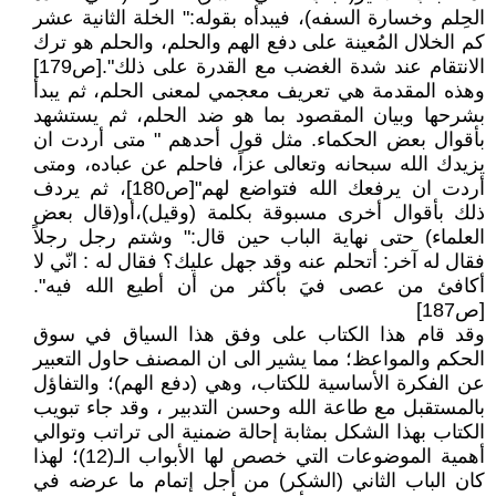
الحِلم وخسارة السفه)، فيبدأه بقوله:" الخلة الثانية عشر
كم الخلال المُعينة على دفع الهم والحلم، والحلم هو ترك
الانتقام عند شدة الغضب مع القدرة على ذلك".[ص179]
وهذه المقدمة هي تعريف معجمي لمعنى الحلم، ثم يبدأ
بشرحها وبيان المقصود بما هو ضد الحلم، ثم يستشهد
بأقوال بعض الحكماء. مثل قول أحدهم " متى أردت ان
يزيدك الله سبحانه وتعالى عزاً، فاحلم عن عباده، ومتى
أردت ان يرفعك الله فتواضع لهم"[ص180]، ثم يردف
ذلك بأقوال أخرى مسبوقة بكلمة (وقيل)،أو(قال بعض
العلماء) حتى نهاية الباب حين قال:" وشتم رجل رجلاً
فقال له آخر: أتحلم عنه وقد جهل عليك؟ فقال له : انّي لا
أكافئ من عصى فيَ بأكثر من أن أطيع الله فيه".
[ص187]
وقد قام هذا الكتاب على وفق هذا السياق في سوق
الحكم والمواعظ؛ مما يشير الى ان المصنف حاول التعبير
عن الفكرة الأساسية للكتاب، وهي (دفع الهم)؛ والتفاؤل
بالمستقبل مع طاعة الله وحسن التدبير ، وقد جاء تبويب
الكتاب بهذا الشكل بمثابة إحالة ضمنية الى تراتب وتوالي
أهمية الموضوعات التي خصص لها الأبواب الـ(12)؛ لهذا
كان الباب الثاني (الشكر) من أجل إتمام ما عرضه في