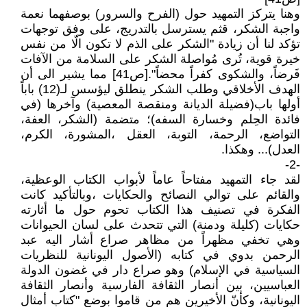
وهنا يتركز التمهيد حول (الفرح والسرور) بوصفهما نعمة
واجبة الشكر، قثم يسترسل بالتدريج، على وفق توجهات
تؤكد لنا أن زيادة "الشكر على الذم لا تكون الّا من نفس
خيرة قوية، تُرى مُواصلة الشكر على السلامة من الآفات
فَرضاً، والشكوى كفراً محضاً".[ص41] مما يشير الى أن
الهدف الأخلاقي وطلب الشكر ينطلق ليؤسس لـ(12) باباً
أولها باب(فضيلة الديانة ومنقصة المعصية) وآخرها (في
فائدة الحِلم وخسارة السفه)؛ متضمة (الشكر، العفة،
التواضع، الرحمة، التوبة، العقل ،المشورة، الكرم،
العدل)... وهكذا.
-2-
لقد جاء التمهيد مفتاحاً عاماً لأبواب الكتاب الوعظية،
والقائم على توالي النصائح والحكايات ،وبالتأكيد كانت
الفكرة في تصنيف هذا الكتاب تحوم حول ما أثارته
حكايات (كليلة ودمنة) التي تتحدث على لسان الحيوانات
وهي تخفي مظهراً من مظاهر صراع أشار اليه عبد
الرحمن بدوي في كتابه (الأصول اليونانية للنظريات
السياسية في الإسلام) وهو صراع دار في غضون الدولة
العباسيين، بين أنصار الثقافة الفارسية وأنصار الثقافة
اليونانية، وكأنّ الأخيرين هم من قاموا بوضع "كتاب أمثال