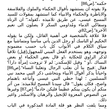
حكمه".[ص86]
ولا يفوته ان يستشهد بأقوال الحكماء والملوك والفلاسفة
والاباطرة والحكماء والانبياء كما استشهد بمقولات للسيد
المسيح عيسى، عن طريق تلاميذه ،كقوله:" ان الزناة
وسفاكي الدماء ومُداومي السكر لا يصلون الى نعيم
الآخرة".[ص82ي
فلا علاقة بالشخصية في أهمية القائل، ولكن ما يقوله
الحكيم أو الناسك أو رجل الدين يأتي مناسباً ومتماشياً مع
سياق الكلام في الأبواب كل باب حسب مضمونه
وتوجهه، وهو يستخدم الفعل المبني للمجهول(قِيل) تلافياً
لذكر الراوي للحكاية ،او قال بعض الحكماء او بعض
النساك ،أو " وقيل للإسكندر: لم لا تزوجت إمرأة دارا؟
فقال :قبيح بنا أن نغلب الرجال وتغلبنا النساء".[ص86]
واحياناً يذكر أقوال الأنبياء ويتحاشى ذكر النبي محمد نبي
المسلمين ؛ لهذا حظي النبي عيسى وأتباعه باهتمام
واضح، فكان يقول:" قال سيدنا المسيح لتلاميذه: من آثر
منكم أن يكون بينكم عظيماً فليكن خادماً".[ص87] وغيرها
من النصوص المعزوة للإنجيل والرهبان والاسكندر واغير
ذلك.
ومما يلفت النظر هو قلة المادة المذكورة في الباب