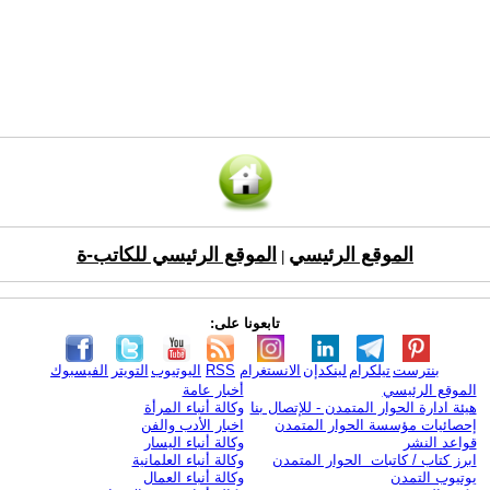
الموقع الرئيسي
الموقع الرئيسي للكاتب-ة
|
تابعونا على:
بنترست
تيلكرام
لينكدإن
الانستغرام
RSS
اليوتيوب
التويتر
الفيسبوك
الموقع الرئيسي
أخبار عامة
هيئة ادارة الحوار المتمدن - للإتصال بنا
وكالة أنباء المرأة
إحصائيات مؤسسة الحوار المتمدن
اخبار الأدب والفن
قواعد النشر
وكالة أنباء اليسار
ابرز كتاب / كاتبات الحوار المتمدن
وكالة أنباء العلمانية
يوتيوب التمدن
وكالة أنباء العمال