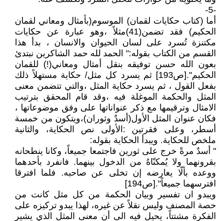
-5-
أما (كتاب حكايات لقمان) الموسوم(بأمثال ومعاني لقمان
الحكيم) فقد تضمن(41)مثلاً ،وهو عبارة عن حكايات
مكتنزة تُسرد على لسان الحيوان والانسان ، بدأ هذا
القسم من الكتاب بقوله:" الحمد لله حمد الشاكرين نبتدئ
بعون الله حسن توفيقه بنقل أمثال ومعاني(!) للقمان
الحكيم".[ص193] ثم يسرد كل مثل/ حكاية مستهلاً ذلك
بفعل القول ، ثم يسرد حكاية المثل ،والتي تتضمن معنى
المثل والحكمة الموغلة فيه ،وقد قام المحقق بترتيب
الامثال وترقيمها مع ذكر عنواناتها على وفق موضوعاتها ،
فكان عنوان المثل الأول(أسدٌ وثوران)،ويتكون من خمسة
أسطر، وعلى فقرتين :الأولى نص الحكاية، والثانية
ملخص للحكاية. ويبدأ الحكاية بقوله:
" أسدٌ مرةً خرج على ثورين فاجتمعا جميعاً، وكانا ينطحانه
بقرونهما ولا يُمكنّاهُ من الدخول بينهما. فانفرد بأحدهما
ووعده بألّا يعارضه إن تخلى عن صاحبه. فلما افترقا
افترسهما جميعاً".[ص194]
ويبدو ان تفسير وبيان الحكمة من كل مثل كانت من
حصة المصنف وليس نقلاً عن غيره، لهذا يبدو تركيزه على
الفكرة مشتتاً، يحيل فيه الى أن معنى المثل الذي يشير