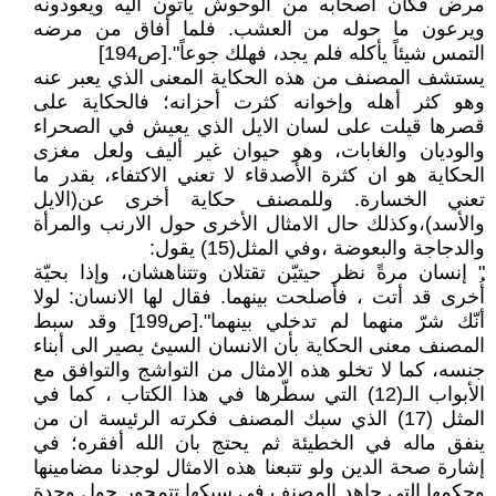
مرض فكان أصحابه من الوحوش يأتون اليه ويعودونه
ويرعون ما حوله من العشب. فلما أفاق من مرضه
التمس شيئاً يأكله فلم يجد، فهلك جوعاً".[ص194]
يستشف المصنف من هذه الحكاية المعنى الذي يعبر عنه
وهو كثر أهله وإخوانه كثرت أحزانه؛ فالحكاية على
قصرها قيلت على لسان الايل الذي يعيش في الصحراء
والوديان والغابات، وهو حيوان غير أليف ولعل مغزى
الحكاية هو ان كثرة الأصدقاء لا تعني الاكتفاء، بقدر ما
تعني الخسارة. وللمصنف حكاية أخرى عن(الايل
والأسد)،وكذلك حال الامثال الأخرى حول الارنب والمرأة
والدجاجة والبعوضة ،وفي المثل(15) يقول:
" إنسان مرةً نظر حيتيّن تقتلان وتتناهشان، وإذا بحيّة
أُخرى قد أتت ، فأصلحت بينهما. فقال لها الانسان: لولا
أنّك شرّ منهما لم تدخلي بينهما".[ص199] وقد سبط
المصنف معنى الحكاية بأن الانسان السيئ يصير الى أبناء
جنسه، كما لا تخلو هذه الامثال من التواشج والتوافق مع
الأبواب الـ(12) التي سطّرها في هذا الكتاب ، كما في
المثل (17) الذي سبك المصنف فكرته الرئيسة ان من
ينفق ماله في الخطيئة ثم يحتج بان الله أفقره؛ في
إشارة صحة الدين ولو تتبعنا هذه الامثال لوجدنا مضامينها
وحكمها التي جاهد المصنف في سبكها تتمحور حول وحدة