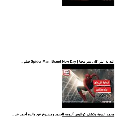
.. فيلم Spider-Man: Brand New Day | البداية اللي كان بيتر محتا
.. محمد عدوية يكشف كواليس ألبومه الجديد ومشروع عن والده أحمد عد