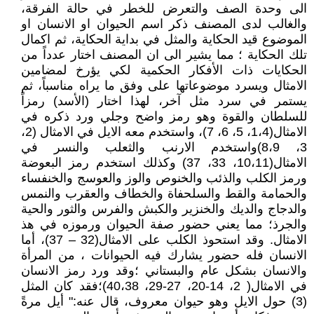
الى وحدة الصف والتعرض للخطر في حالة الفرقة،
والغالب لدى المصنف ذكر اسم الحيوان او الانسان او
الموضوع قيد الحكاية والمثل في بداية الحكاية، ثم اكمال
تلك الحكاية ؛ مما يشير الى ان المصنف اختار عدداً من
الحكايات ذات الأفكار الحكمية لكي يؤرخ لمضامين
الامثال ويسرد موضوعاتها على وفق ما يراه مناسباً، ثم
يستمر في سرد مثل آخر، لهذا اختار (الأسد) رمزاً
للسلطان والقوة وهو رمز واضح وجلي ورد ذكره في
الامثال(1،4، 5، 6، 7)، واستخدم معه الايل في الامثال (2،
3، 8،9)واستخدم الارنب والثعلب والنسر في
الامثال(10،11، 33، 37) وكذلك استخدم رمز البعوضة
ورمز الكلب والذئب والخنوص والوز والعوسج والخنفساء
والحمامة والقط والسلحفاة والخطاف والعقرب والنمس
والدجاج والديك والخنزير والكبش والفرس والثور والحية
والجرذ؛ مما يعني حضور صفة الحيوان ورموزه في هذ
الامثال. وقد استحوذ الكلب على الامثال(32 – 37)، أما
الانسان فله حضور يشارك فيه الحيوانات ، من المرأة
والانسان بشكل عام والبستاني ؛وقد ورد رمز الانسان
في الامثال( 2، 14-20، 27-29، 40،38)؛فقد كان المثل
(3) حول الايل وهو حيوان معروف، قال عنه:" أيل مرةً