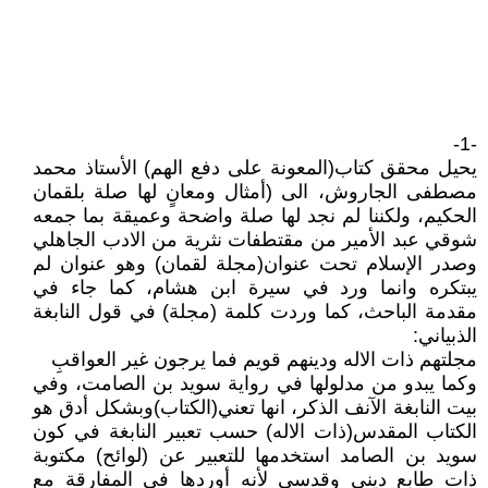
-1-
يحيل محقق كتاب(المعونة على دفع الهم) الأستاذ محمد
مصطفى الجاروش، الى (أمثال ومعانٍ لها صلة بلقمان
الحكيم، ولكننا لم نجد لها صلة واضحة وعميقة بما جمعه
شوقي عبد الأمير من مقتطفات نثرية من الادب الجاهلي
وصدر الإسلام تحت عنوان(مجلة لقمان) وهو عنوان لم
يبتكره وانما ورد في سيرة ابن هشام، كما جاء في
مقدمة الباحث، كما وردت كلمة (مجلة) في قول النابغة
الذبياني:
مجلتهم ذات الاله ودينهم قويم فما يرجون غير العواقبِ
وكما يبدو من مدلولها في رواية سويد بن الصامت، وفي
بيت النابغة الآنف الذكر، انها تعني(الكتاب)وبشكل أدق هو
الكتاب المقدس(ذات الاله) حسب تعبير النابغة في كون
سويد بن الصامد استخدمها للتعبير عن (لوائح) مكتوبة
ذات طابع ديني وقدسي لأنه أوردها في المفارقة مع