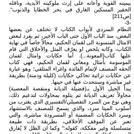
بيمينه القوية وأعانه على إرث ملوكيته الأبدية، وناقله
الحقير المسكين الغارق في بحر الخطايا والذنوب".
[ص211]
-3-
النظام السردي لأبواب الكتاب لا تختلف عن بعضها
البعض، منذ الباب الأول حتى الباب الأخير، ثم يفرد لبعض
الامثال المنسوبة الى لقمان الحكيم، مجالاً خاصاً في نهاية
الكتاب، وكانه يلخص او يعرّف المثل والأخلاق التي قام
عليها كتاب(المعونة...). أما حكايات وامثال لقمان
الموسومة بأمثال ومعاني لقمان الحكيم، فهي كتاب
ألحقه المصنف لإتمام الفائدة واغراء المتلقي؛ وهو عبارة
عن حكايات تراثية تحاكي حكايات (كليلة ودمنة) بطريقة
غير مباشرة وسنتحدث عنها في حينها.
يبدأ الجيل الأول بـ(فضيلة الديانة ومنقصة المعصية)
محاولاً تعريف الديانة ثم يتلوه بمحاولات لتدعيم ذلك،
وهي نوع من السرد التفصيلي/التفسيري الذي يقترب من
أسلوب الميتا سرد، والذي يسمح للمصنف بالاستشهاد
وسرد الحكايات المضمنة أو المسرودة مباشرة، والتي
تعبر عن الموقف الأخلاقي، بطريقة ذات طبيعة
متسلسلة وغير مفككة، كقوله:" وكما ان الظل لا يُفارق