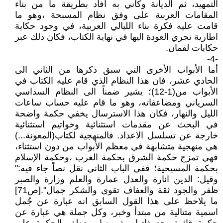
التمهيد، ثم الديانة وكأني به أفاد بطريقة ما من بناء
المقامات العربية على وفق نظام المسبحة ،وهو ما
قامت عليه فكرة بناء الليالي العربية، في وجود حكاية
اطارية تجري العودة اليها في نهاية الكتاب، فكان ذلك عبر
حكايات لقمان.
-4-
أما الأبواب الأخرى التي سبق ذكرها من الثاني الى
الحادي عشر، فان هذا النظام الذي قام عليه الكتاب في
الأبواب من(1-12)؛ يشير ضمناً الى النظام السداسي
السرياني ومضاعفاته، وهو ما قام عليه حساب ساعات
الليل والنهار، فكان هذا الاسترسال يخفي حكمة واضحة
في البحث عن مقدمات استثنائية وخواتيم استثنائية
خارجة عن تسلسل الاعداد. فالمنهجية لكتاب(المعونة...)
هي منهجية متشابهة في معظم الأبواب من دون استثناء،
فهي تمزج حكمة الشرق بحكمة الغرب ،وحكمة الإسلام
بحكمة المسيحية؛ ففي الباب الثاني نقل نصاً جاء فيه:"
وقيل: الدين انارة والعدل عمارة والعلم وزارة والصبر
ظفر والجود ثقة والعفاف تقوى والشكر جمال".[ص71]
ما يلاحظ على هذا القول السابق انه عبارة عن جُمل
اسمية متتالية من مبتدأ وخبر، وكل جملة هي عبارة عن