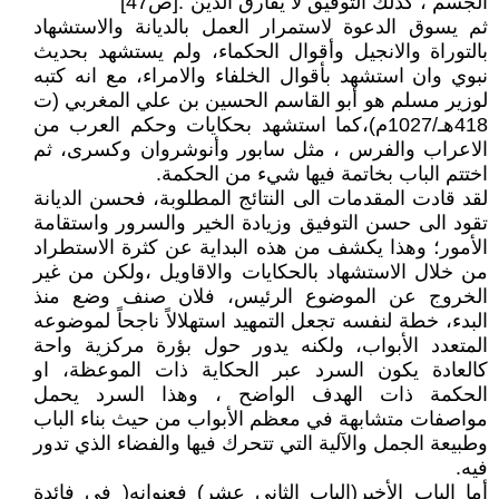
الجسم ، كذلك التوفيق لا يفارق الدين".[ص47]
ثم يسوق الدعوة لاستمرار العمل بالديانة والاستشهاد
بالتوراة والانجيل وأقوال الحكماء، ولم يستشهد بحديث
نبوي وان استشهد بأقوال الخلفاء والامراء، مع انه كتبه
لوزير مسلم هو أبو القاسم الحسين بن علي المغربي (ت
418هـ/1027م)،كما استشهد بحكايات وحكم العرب من
الاعراب والفرس ، مثل سابور وأنوشروان وكسرى، ثم
اختتم الباب بخاتمة فيها شيء من الحكمة.
لقد قادت المقدمات الى النتائج المطلوبة، فحسن الديانة
تقود الى حسن التوفيق وزيادة الخير والسرور واستقامة
الأمور؛ وهذا يكشف من هذه البداية عن كثرة الاستطراد
من خلال الاستشهاد بالحكايات والاقاويل ،ولكن من غير
الخروج عن الموضوع الرئيس، فلان صنف وضع منذ
البدء، خطة لنفسه تجعل التمهيد استهلالاً ناجحاً لموضوعه
المتعدد الأبواب، ولكنه يدور حول بؤرة مركزية واحة
كالعادة يكون السرد عبر الحكاية ذات الموعظة، او
الحكمة ذات الهدف الواضح ، وهذا السرد يحمل
مواصفات متشابهة في معظم الأبواب من حيث بناء الباب
وطبيعة الجمل والآلية التي تتحرك فيها والفضاء الذي تدور
فيه.
أما الباب الأخير(الباب الثاني عشر) فعنوانه( في فائدة