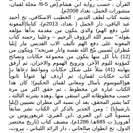
القرآن ، حسب رواية ابن هشام.[ص 5-6/ مجلة لقمان،
منشورات الجمل، بغداد 2008م].
يشبه كتاب لطف التدبير : الخطيب الاسكافي، تح أحمد
عبد الباقي، دار الجمل ( بغداد، 2013م)، كتابنا(المعونة
على دفع الهم) والذي يتكون من مقدمة بدأها مؤلفه
بقوله:" بسم الله الرؤوف الرحيم – وعلينا رحمته كتاب
المعونة على دفع الهم تأليف الاب القديس مار إيليا
مُطران نُصيبين نيّحَ الله نفسه وانار ضريحه"؛ ويتكون من
(12) باباً كل منها يتكون من مجموعة حكايات ونصائح
كمؤونة لليوم الآخر، وترويح الهموم والاحزان، ثم أرفق
بنهايته (41) مثلاً على شكل حكايات ومواعظ دعاها بـ(
كتاب حكايات لقمان)، ثم أردف لها عنواناً ثانوياً
هو(الموسوم بأمثال ومعاني لقمان الحكيم)؛ كان هذا
الكتاب عبارة عن مخطوط ، ثم حقق اكثر من مرة
حسب مخطوطاته التي استقى منها ،وهذه نشرته الثالثة ،
كما يشير المحقق، بعد ان نسبه الى مطران نصيبين (إيليا
بارشينايا) ؛ ومن الجدير بالذكر ان الكتاب نشر سابقاً
منسوباً الى ابن العبري ،ابن العبري: غريغوريوس بن
أهرون( ت 685هـ/ 1286م)، مصنف كتاب (تاريخ مختصر
الدول، تح انطوان صالحاني ، دار الرائد اللبناني ، بيروت،