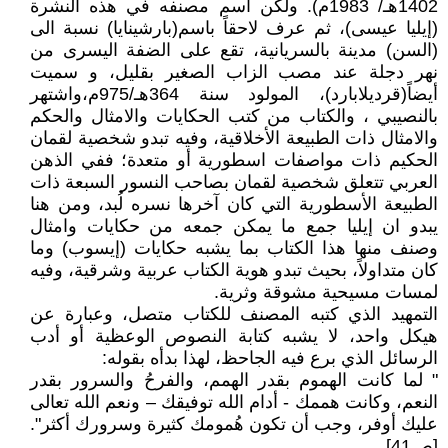
1402هـ/ 1983م). ولكن اسم مصنفه في هذه النشرة
(إيليا عيسى)، ثم عرف لاحقاً باسم(بارشينايا) نسبة الى
(السن) مدينة بالسريانية، تقع على الضفة اليسرى من
نهر دجلة عند مصب الزاب الصغير بقليل، و سميت
أيضاً(قرديلابارد)، المولود سنة 364هـ/975م،واشتهر
بالنصيبي ، والكتاب من كتب الحكايات والامثال والحكم
والامثال ذات الطبيعة الأخلاقية، وفيه تبدو شخصية لقمان
الحكيم ذات مواصفات اسطورية أو متعدة؛ ففي الذهن
العربي تتعلق شخصية لقمان بصاحب النسور السبعة ذات
الطبيعة الأسطورية التي كان آخرها نسره لُبد، ومن هنا
يبدو ان إيليا جمع ما يمكن جمعه من حكايات وامثال
وصنف منها هذا الكتاب بما يشبه حكايات (إيسوب) وما
كان متداولاً، بحيث تبدو هوية الكتاب عربية وشرقية، وفيه
لمسات مسيحية مشوقة وثرية.
التمهيد الذي كتبه المصنف للكتاب متصل، وعبارة عن
هيكل واحد، لا يشبه كتابة النصوص الوعظية أو أدب
الرسائل الذي برع فيه الجاحظ، لهذا بدأه بقوله:
" لما كانت الهموم بقدر الهمم، والفرحُ والسرور بقدر
النعم، وكانت هممك - أدام الله توفيقك – ونعم الله تعالى
عليك أوفر، وجب أن تكون هُمومك كثيرة وسرورك أكثر".
[ص41]