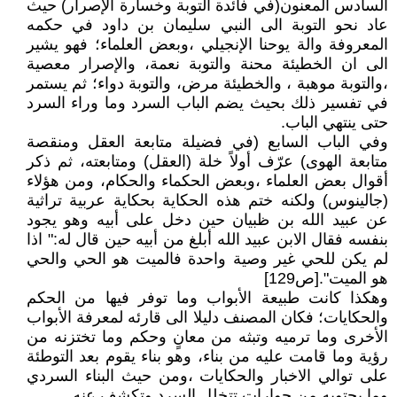
السادس المعنون(في فائدة التوبة وخسارة الإصرار) حيث
عاد نحو التوبة الى النبي سليمان بن داود في حكمه
المعروفة والة يوحنا الإنجيلي ،وبعض العلماء؛ فهو يشير
الى ان الخطيئة محنة والتوبة نعمة، والإصرار معصية
،والتوبة موهبة ، والخطيئة مرض، والتوبة دواء؛ ثم يستمر
في تفسير ذلك بحيث يضم الباب السرد وما وراء السرد
حتى ينتهي الباب.
وفي الباب السابع (في فضيلة متابعة العقل ومنقصة
متابعة الهوى) عرّف أولاً خلة (العقل) ومتابعته، ثم ذكر
أقوال بعض العلماء ،وبعض الحكماء والحكام، ومن هؤلاء
(جالينوس) ولكنه ختم هذه الحكاية بحكاية عربية تراثية
عن عبيد الله بن ظبيان حين دخل على أبيه وهو يجود
بنفسه فقال الابن عبيد الله أبلغ من أبيه حين قال له:" اذا
لم يكن للحي غير وصية واحدة فالميت هو الحي والحي
هو الميت".[ص129]
وهكذا كانت طبيعة الأبواب وما توفر فيها من الحكم
والحكايات؛ فكان المصنف دليلا الى قارئه لمعرفة الأبواب
الأخرى وما ترميه وتبثه من معانٍ وحكم وما تختزنه من
رؤية وما قامت عليه من بناء، وهو بناء يقوم بعد التوطئة
على توالي الاخبار والحكايات ،ومن حيث البناء السردي
وما يحتويه من حوارات تتخلل السرد وتكشف عنه.