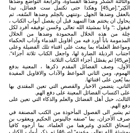
والثالثة الشكر وضدّها القساوة، والرابعة التواضع وضدّها
الكِبَر".[ص45] وهكذا حتى تكتمل ست فضائل، تبدا
بالعقل وضدها الجهل ،وتنتهي بالحِلم وضدها السّفه، ثم
يحاول ان يختتم هذا التمهيد قبل أن يفصل أبواب الكتاب ،
فيقول :" وانا بمشيئة الله تعالى وحُسن توفيقه أفرد لكل
خِلة من هذه الخلال المحمودة وضدها من الخلال
المذمومة باباً أورد فيه من أقاويل القدماء وآداب الحكماء
ومواعظ العلماء بما يبعث على اقتناء تلك الفضيلة وعلى
اجتناب الرذيلة الضارة لها، واجعل الكتاب ثلاثة أجزاء".
[ص45] ثم يفصّل أجزاء الكتاب الثلاثة:
الأول، وصف الفضائل المقدم ذكرها ، المعنية بدفع
الهموم، ومن الثاني المواعظ والآداب والاقاويل المفيدة
بما يُعين على اقتنائها.
الثاني، يتضمن الاخبار والقصص التي تعين المقتدي بها
على اكتساب الفضائل المعينة على دفع الهم.
الثالث، حيل أهل الفضائل والعلم والذكاء التي تعين على
دفع الهم.
ثم يشير الى الفصول المأخوذة من الكتب المصنفة في
صرف الأحزان، بما "صنفه جالينوس الحكيم ويعقوب بن
إسحاق الكندي وغيرهما من العلماء، بما أرجوه كافياً
بمشيئة الله تعالى وعونه".[ص46] ثم ذكر أبواب الكتاب