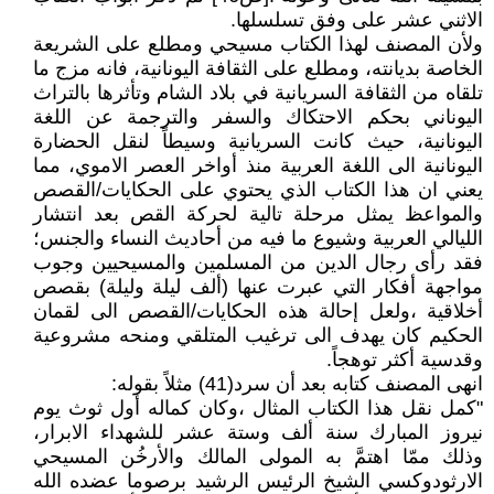
الاثني عشر على وفق تسلسلها.
ولأن المصنف لهذا الكتاب مسيحي ومطلع على الشريعة
الخاصة بديانته، ومطلع على الثقافة اليونانية، فانه مزج ما
تلقاه من الثقافة السريانية في بلاد الشام وتأثرها بالتراث
اليوناني بحكم الاحتكاك والسفر والترجمة عن اللغة
اليونانية، حيث كانت السريانية وسيطاً لنقل الحضارة
اليونانية الى اللغة العربية منذ أواخر العصر الاموي، مما
يعني ان هذا الكتاب الذي يحتوي على الحكايات/القصص
والمواعظ يمثل مرحلة تالية لحركة القص بعد انتشار
الليالي العربية وشيوع ما فيه من أحاديث النساء والجنس؛
فقد رأى رجال الدين من المسلمين والمسيحيين وجوب
مواجهة أفكار التي عبرت عنها (ألف ليلة وليلة) بقصص
أخلاقية ،ولعل إحالة هذه الحكايات/القصص الى لقمان
الحكيم كان يهدف الى ترغيب المتلقي ومنحه مشروعية
وقدسية أكثر توهجاً.
انهى المصنف كتابه بعد أن سرد(41) مثلاً بقوله:
"كمل نقل هذا الكتاب المثال ،وكان كماله أول ثوث يوم
نيروز المبارك سنة ألف وستة عشر للشهداء الابرار،
وذلك ممّا اهتمَّ به المولى المالك والأرخُن المسيحي
الارثودوكسي الشيخ الرئيس الرشيد برصوما عضده الله