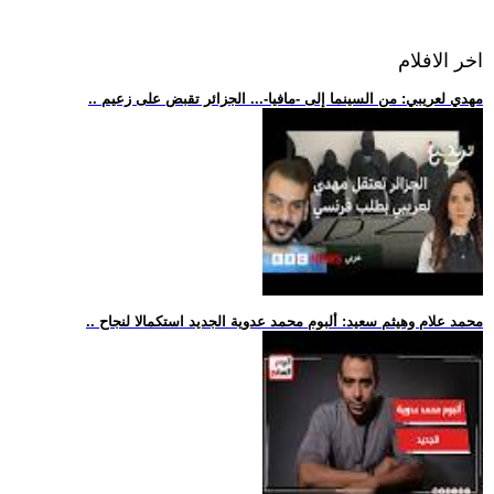
اخر الافلام
.. مهدي لعريبي: من السينما إلى -مافيا-... الجزائر تقبض على زعيم
.. محمد علام وهيثم سعيد: ألبوم محمد عدوية الجديد استكمالا لنجاح