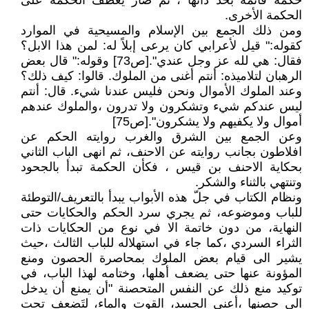
حكمة قائمة بحد ذاتها ، ثم صار يعطف الحكمة على
الحكمة الأخرى.
ومن ذلك الجمع بين الإسلام والمسيحية في الموارد
كقوله:" قيل لأعرابي كان يرعى إبلاً له: لمن هذا الابل؟
فقال: هي لله عز وجل عندي".[ص73] وقوله:" قال بعض
الرهبان لتلاميذه: أنتم أغنى من الملوك. قالوا: كيف ذلك؟
وعند الملوك الأموال ونحن فليس عندنا شيء. قال: أنتم
ليس عندكم شيء وتشكرون ولا تدرون ،والملوك عندهم
أموال ولا يكفيهم ولا يشكرون".[ص75]
وعن الجمع بين الشرق والغرب روايته الحكم عن
افلاطون بجانب روايته عن الاحنف، ثم انهى الباب الثاني
بحكاية الاحنف بن قيس ، فكأن الحكمة تبدأ بالجحود
وتنتهي بالثناء والشكر.
ونظام الكتاب في جلّ هذه الأبواب يبدأ بالتعريف/التوطئة
للباب وموضوعه، ثم يجري سرد الحكم والحكايات حتى
النهاية، من دون خاتمة الا في نوع من الحكايات ذات
الثراء السردي ،كما جاء في استهلاله للباب الثالث ،حيث
يشير الى قيام بعض الملوك بمحاصرة الحصون ومنع
المؤونة عنها حتى يضعف أهلها، وختامه لهذا الباب، في
توكيد منع ذلك عن النفس المتحصنة "أن يمنع أن يدخل
الى حصنها ،أعني الجسد، القوت والماء، لتَضعف تحت