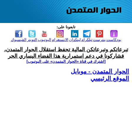
تابعونا على:
بودكاست
بنترست
تيلكرام
لينكدإن
الانستغرام
اليوتيوب
التويتر
الفيسبوك
تبرعاتكم وتبرعاتكن المالية تحفظ استقلال الحوار المتمدن،
فشاركونا في دعم استمرارية هذا الفضاء اليساري الحر
[اشترك في قناة ‫«الحوار المتمدن» على اليوتيوب]
الحوار المتمدن - موبايل
الموقع الرئيسي