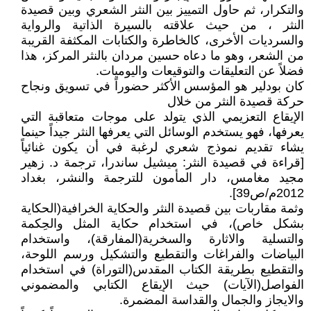
والتكرار، ثم حاول التمييز بين النثر الشعري وبين قصيدة
النثر ، من حيث علاقته بالسيرة الذاتية والرواية
والسرديات الأخرى، كالخاطرة والكتابات المكثفة القريبة
من الشعر، وهو ما دعاه حسين مردان بالنثر المركز، هذا
فضلاً عن التعليقات والتوقيعات واليوميات.
كان بودلير هو المؤسس الأكثر حضوراً في تسويق ونجاح
حركة قصيدة النثر من خلال
الإيقاع التعزيمي الذي يتولد على موجات متعاقبة التي
يعرفها، فهو يستخدم الوسائل التي يعرفها النثر جيداً حينما
يشاء تقديم نموذج شعري لرغبة في أن يكون غنائياً
[قراءة في قصيدة النثر: ميشيل ساندرا، ترجمة د. زهير
مجيد مغامس، دار المأمون للترجمة والنشر، بغداد
2012م/ص39].
وثمة مقاربات بين قصيدة النثر والحكاية الخرافية(الحكاية
بشكل خاص)، في استخدام حكاية المثل والحِكمة
والتسلية والاثارة والسخرية(المفارقة)، واستخدام
البياضات والفراغات والتقطيع والتشكيل ورسم اللوحة،
والتقطيع بطريقة الكتاب المقدس(التوراة) في استخدام
الفواصل(الآيات) حيث الإيقاع الكتابي والمضموني
والايجاز والجمال والقداسة المضمرة.