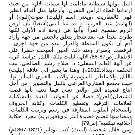
الليل ،وانها شيطانة مادامت لها سمات الآلهة من حيث
ارتدائها غطاء الرأس المقرن، وأرجلها مثل أقدام الطير
فهي كالعفاريت ،ويعني اسم (ليليث) صوت(البوم) أو
(الهامة) عند العرب، و قد تنبأ النبي(أشعيا) بأن أرض
الروم ستصبح قفراً ،وأنها هي زوجة آدم الأولى لكنها
طارت بعيداً عنه بعد شجار يتعلق بالجنس من جهة وأراد
آدم أن تكون السلطة والقرار بيده من جهة أخرى ،
فرفضت بإصرار ومنذ ذلك الحين أصبحت خطراً على
الأطفال.[ص87-88/ الالهة ليليث ملكة الليل، دراسة أثرية
عن آلهة العالم السفلي: د. صلاح رشيد الصالحي، بيت
الحكمة ،بغداد،2012م]. وهذا ما يشير الى علاقة (ليليث)
بالليل والأساطير السومرية والأدب العبري المتأثر بها،
حيث يجتمع الفنتازي/الغرائبي بالليل والتصوير، من أجل
انتاج قصيدة النثر ،والتي تعني فيما تعنيه بأنها قصبة
الشيطان(الجن)؛ فضلاً عن الجوانب الفنية والتشكيلية
كعلامات الترقيم وتقطيع الكلمات وكتابة الحروف
واستخدام أسلوب المفارقة في رسم وترتيب الكلمات،
ومضامينها لتصبح قصيدة النثر لدى(فورنريه) مجرد "حكاية
أخلاقية تهكمية".[ص79]
ومن خلال شخصية (ليليث) كتب بودلير (1821-1867م)