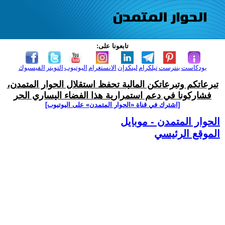
تابعونا على:
بودكاست
بنترست
تيلكرام
لينكدإن
الانستغرام
اليوتيوب
التويتر
الفيسبوك
تبرعاتكم وتبرعاتكن المالية تحفظ استقلال الحوار المتمدن،
فشاركونا في دعم استمرارية هذا الفضاء اليساري الحر
[اشترك في قناة ‫«الحوار المتمدن» على اليوتيوب]
الحوار المتمدن - موبايل
الموقع الرئيسي