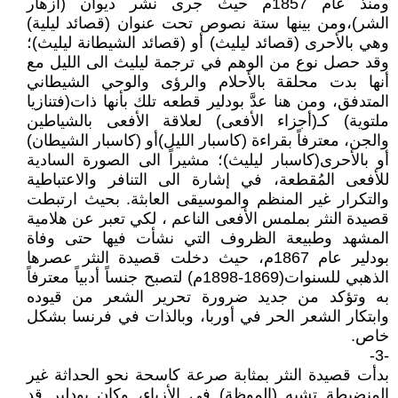
ومنذ عام 1857م حيث جرى نشر ديوان (أزهار
الشر)،ومن بينها ستة نصوص تحت عنوان (قصائد ليلية)
وهي بالأحرى (قصائد ليليث) أو (قصائد الشيطانة ليليث)؛
وقد حصل نوع من الوهم في ترجمة ليليث الى الليل مع
أنها بدت محلقة بالأحلام والرؤى والوحي الشيطاني
المتدفق، ومن هنا عدَّ بودلير قطعه تلك بأنها ذات(فتنازيا
ملتوية) كـ(أجزاء الأفعى) لعلاقة الأفعى بالشياطين
والجن، معترفاً بقراءة (كاسبار الليل)أو (كاسبار الشيطان)
أو بالأحرى(كاسبار ليليث)؛ مشيراً الى الصورة السادية
للأفعى المُقطعة، في إشارة الى التنافر والاعتباطية
والتكرار غير المنظم والموسيقى العابثة. بحيث ارتبطت
قصيدة النثر بملمس الأفعى الناعم ، لكي تعبر عن هلامية
المشهد وطبيعة الظروف التي نشأت فيها حتى وفاة
بودلير عام 1867م، حيث دخلت قصيدة النثر عصرها
الذهبي للسنوات(1869-1898م) لتصبح جنساً أدبياً معترفاً
به وتؤكد من جديد ضرورة تحرير الشعر من قيوده
وابتكار الشعر الحر في أوربا، وبالذات في فرنسا بشكل
خاص.
-3-
بدأت قصيدة النثر بمثابة صرعة كاسحة نحو الحداثة غير
المنضبطة تشبه (الموظة) في الأزياء، وكان بودلير قد