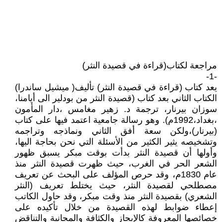
مراجعة لكتاب(قراءة في قصيدة النثر)
-1-
يعد كتاب (قراءة في قصيدة النثر) تأليف( ميشيل ساندرا)
الكتاب الثاني بعد كتاب (قصيدة النثر من بودلير الى أيامنا،
سوزان بيرنار، ترجمة د. زهير مغامس ،دار المأمون
،بغداد،1992م). وهو رسالة جامعية اعتمد فيها على كتاب
(بيرنار)،ولكن سعة أفق الثاني ونماذجه وتراجمه
وتشخيصه يثير الكثير من الأسئلة التي نحن بحاجة اليها،
وأولها أن قصيدة النثر بدأت بوقت مبكر يسبق ظهور
الشعر الحر في الغرب، حيث ظهرت قصيدة النثر منذ
عام 1830م، وقد حرص المؤلف على البحث عن تعريف
مصطلحي لقصيدة النثر، حيث يختلط تعريف (النثر
الشعري) بقصيدة النثر منذ وقت مبكر، وقد حاول الكاتب
إعطاء ضوابط لهذه القصيدة من خلال تأكيده على
خصائصها المعروفة كالإيجاز والكثافة والمجانية والتناقض