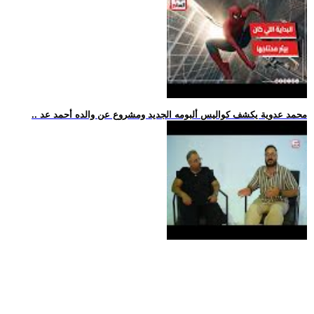
.. محمد عدوية يكشف كواليس ألبومه الجديد ومشروع عن والده أحمد عد