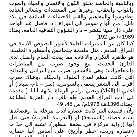
وبالبابلية والخاصة بخلق الكون والانسان والحياة والموت
والثواب والعقاب ،وغيرها من المعتقدات وشعائر العبادة
وطقوسها والمفاهيم والقيم الاجتماعية السائدة في بلاد
بابل.[ من ألواح سومر الى التوراة : د. فاضل عبد الواحد
علي، دار سينا للنشر – دار الشؤون الثقافية العامة، بغداد
1989م/ ص 192]
كما كان من المميزات العامة لأشهر النصوص الأدبية في
العراق القديم ، مثل ملحمة جلجامش وأسطورة الخليقة،
هو ظاهرة التكرار والاعادة مما يبعث السأم والملل لدى
القارئ الحديث، مع وجود ضرب من المناظرات
والمفاخرات؛ وهي بالأساس ضرب من التراتيل والمدائح
التي كانت تنظم لمدح الملوك والحكام ،وهناك ضرب
أقرب الى الشعر يسمى بالسومرية (سر – نام- سبادا) أو
أغاني الـ(الكالا)،ويعني ترانيم الرعاة للالهة أنانا..[ مقدمة
في أدب العراق القديم: طه باقر، دار الحرية للطباعة
،بغداد،1396هـ/ 1976م/ ص 45، 49]
ولأن قصيدة النثر كانت عصارة لأدب مرحلة ما ،وقصائدها
تشبه قصائد (التسبيحة) أو (التعزيمة الحزينة) حتى قيل
أنها (رواية مركزة في بضعة سطور)، تشبه الى حدّ ما
(عصارة وزيت، عطر وأريج) على أساس أنها عصارة