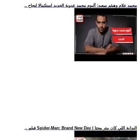
.. محمد علام وهيثم سعيد: ألبوم محمد عدوية الجديد استكمالا لنجاح
.. فيلم Spider-Man: Brand New Day | البداية اللي كان بيتر محتا