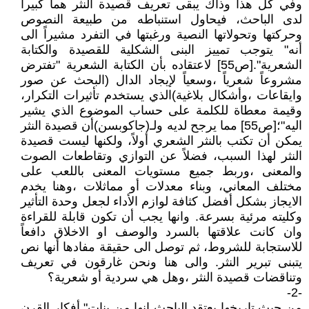
وفي كل هذا وذاك يبقى تعريف قصيدة النثر هماً كبيراً
لدى الباحث، فيحاول استنباطه من طبيعة النصوص
وحركتها وتحولاتها النصية ورغبتها في التفرد مشيراً الى
أنه" يتوجب تمييز البنى الشكلية للقصيدة والكتابة
الشعرية".[ص55] لاعتقاده بأن الكتابة الشعرية "تفترض
مشروعاً شعرياً ،وسعياً لإيجاد الدال (البحث عن صور
وايقاعات ،وأشكال بلاغية)الذي يستخدم تأثيرات التكرار،
وقيمة معطاة للكلمة على حساب الموضوع الذي يشير
اليه"؛[ص55] مما يرجح لديه ولـ(جاكوبسن)أن قصيدة النثر
يمكن أن تكتب بالنثر الشعري أولاً، ولكنها ليست قصيدة
النثر لهذا السبب، فضلاً عن التوازي وتقاطعات الصوت
والمعنى ،وربط جميع مستويات المعنى باللعب على
مختلف المعاني، وبناء معدلات أو مماثلات ،وهنا يخدم
الايجاز بشكل أفضل كثافة لوازم الأداء لجعل وحدة التأثير
وكليته مرئية بسرعة. وانها يجب أن تكون قابلة للقراءة
وان كانت علاقتها بالسرد والوصف او الاخلاق دافعاً
للاستجابة للشروط، ثم توصل الى حقيقة مفادها أنها نص
يتبنى تبرير النثر. والى هنا ونحن غارقون في تعريف
وتناقضات قصيدة النثر ،وهل هي سردية أو شعرية؟
-2-
من حيث تاريخها يعتقد الباحث انها من بنات" أفكار القرن