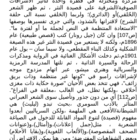
مركزة ومختزلة في قطرة واحدة لتأثير الاشراقات
الصوفية/الشرقية على قصيدة النثر ، ثم ظهر الشعر
(الحّلقي)أو (الدائري)؛ ولربما (الحَلقي نسبة الى حلقة
الشرج) لاقترانها بالشذوذ، والتي جرى تفسيرها بوصفها
"الاستعادة المنتظمة في النص لجملة ما أو لفترة ما".
[ص107] وان كان (جيل رونار) كتب (قصص طبيعية) عام
1896م، ولكنه لا يستعير من قصيدة النثر غير هذه الصيغة
الشكلية وكذلك البناء المقطعي، ولا سيما سان – بول عام
1901م،ثم دخلت الأشكال الغنائية في الرواية ومذكرات
الرحالة والسيرة الذاتية ، ثم تلتها المدرسة الرمزية
والسريالية وهنري ميشو، عبر اتهام مزدوج موجه
لإشراقات رامبو في "كونها غير منتظمة وذات بريق
زائف"، فهي تتخذ بعض الأحيان "صورة حكاية ذات مغزى
أخلاقي ،ولكنها تظل، في الغالب ،معلقة في الفراغ".
[ص112] أي من دون جذور وتأصيل سوى الشعر العبراني
المتأثر بالأدب السومري ،بحيث تبدو (ليليث) هي
الشيطانة/الأفعى هي الملهمة ،ولكن السرياليين أبعدوا
مفهوم (قصيدة) لتنوع المواد القابلة للدخول في الصياغة
الشعرية ، مثل(جمل إعلانات)،و(أمثال)،و(عنوانات
الصحف المقصوصة)،و(الألعاب اللغوية)،و(بقايا الأحلام)
وبعض الشفاهيات المفترضة؛ ومن هنا يمكن الافتراض أن