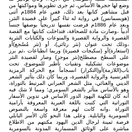
وضع لها حجرها الأساس، ثم جرى تطويرها ومواكبتها من
قبل مشاهير كتابها بعد ذلك، ففي عام 1884م أثنى
(هويسمانس) في رواية له ثناءً كبيراً على قصيدة النثر،
وبعد عام 1886م فرضت نفسها تدريجياً بوصفها جنساً
أدبياً ،وصارت مادة للصحافة، فتداخلت كتابتها مع القصة
القصيرة والرواية القصيرة والمنوعات والكتابات النثرية
،وذلك تحت عنوان (نثر رثائي)، أو (نثر مُسّجع)أو
(استعارة)أو (سكيجات قصيرة) وربما انطباعات ،ثم برز
على السطح مصطلح(نثر موجز) وصار لقصيدة النثر
موضوعات تشكيلية وتقنيات تأطير للموضوع، تحت
باب(اللازمة)أو(التكرار) انسجاماً مع الحركة الرمزية
الفرنسية والرواية القصيرة، وربما كان ذلك بتأثير الشعر
الديني والغنائي، مثل الشعر العبراني المرتبط بالتوراة،
وهو بالأساس متأثر بالشعر السومري؛ ومما لا شك فيه
أنه كان للكهنة اليهود الدور الأساس في تدوين الأسفار
التوراتية التي كتبت باللغة العبرية المعروفة بآرامية
التوراة ،وانه كانت لهم معرفة واسعة بالنصوص
السومرية والبابلية. وعلى هذا النحو كان الأسر البابلي
فرصة ثمينة لرجال الدين اليهود مكنتهم من الاطلاع
مباشرة على الوثائق المسمارية المدونة بالسومرية