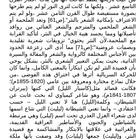
التاسع عشر . ولكنها ما كانت لترى النور لو لم يتم طرحها
بصورة مستفيضة طوال القرن الثامن عشر ،ولو لم يتم
الاعتراف بإمكانية الشعر بالنثر".[ص61] وتعد الملحمة أو
الشعر الملحمي والمترجم والشعر الغنائي من روافد
تأصيلاتها ومما يجسد هيبة الخيال في النثر، لتأكيد القرابة
مع الملحمة،لأن النثر يحتوي" تزويقات شعرية تقليدية
وبصمات عروضية"؛[ص71] مما أدى الى زعزعة الحدود
بين الأجناس المختلفة كالرواية والشعر والمقالة والسيرة
الذاتية، بحيث يمكن التعبير الشعري بالنثر، بشكل يوحي
بأن قصيدة النثر لم تكن ابتكاراً بالمعنى الكامل، وانما كان
للحركة السريالية أثرها في اختراق هذه الفوضى ،من
خلال نماذج مختارة ومعروفة بين عامي (1820-1855م)؛
فكانت قصائد مثل(كاسبار الليل) التي كتبها (بيرتران
1807-1841م)، وهو شاعر كيمياوي له بحث عابث عن
الشيطان، وكلمة(الليل) هنا لا تعني الليل – حسب
اعتقادي – وانما تعني الشيطانة (ليليث) التي شاع اسمها
لدى شعراء الغزل العذري تحت اسم (ليلى) وهي مرتبطة
بالشياطين والجنون والأساطير العراقية القديمة،
والغرائبية في علاقتها بالابتكار والمشاكسة مع قصيدة
النثر، و(ليليث) جمعها (ليليات) وقد وصفت بأنها ملكة