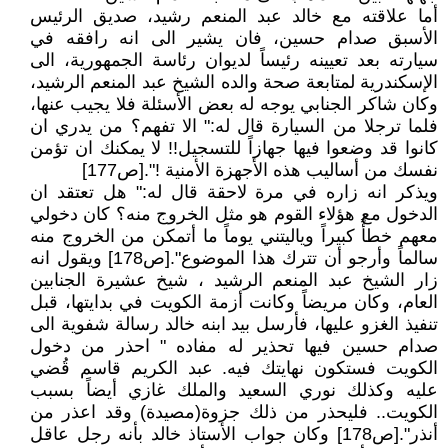
أما علاقته مع خالد عبد المنعم رشيد، صديق الرئيس
الأسبق صدام حسين، فان يشير الى انه رافقه في
سيارته بعد تعيينه رئيساً لديوان رئاسة الجمهورية، الى
الإسكندرية لمتابعة صحة والده الشيخ عبد المنعم الرشيد،
وكان شاكر الجنابي يوجه له بعض الأسئلة فلا يجيب عنها،
فلما ترجلا من السيارة قال له:" الا تفهم؟ من يدري ان
كانوا قد وضعوا فيها جهازاً للتسجيل!! لا يمكنك ان تؤمن
نفسك من أساليب هذه الأجهزة الأمنية !".[ص177]
ويذكر انه زاره في مرة لاحقة قال له:" هل تعتقد ان
الدخول مع هؤلاء القوم هو مثل الخروج منه؟ كان دخولي
معهم خطأً كبيراً وياليتني يوماً ما أتمكن من الخروج منه
سالماً وأرجو أن تترك هذا الموضوع".[ص178] ويقول انه
زار الشيخ عبد المنعم الرشيد ، شيخ عشيرة الجنابين
العام، وكان مريضاً وكانت أزمة الكويت في بدايتها، قبل
تنفيذ الغزو عليها، فأرسل بيد ابنه خالد رسالة شفوية الى
صدام حسين فيها تحذير له مفاده " احذر من دخول
الكويت فستكون نهايتك فيه. عبد الكريم قاسم قُضي
عليه وكذلك نوري السعيد والملك غازي أيضاً بسبب
الكويت.. فليحذر من ذلك جزوة(مصيدة) وقد اعذر من
أنذر".[ص178] وكان جواب الأستاذ خالد بأنه رجل عاقل