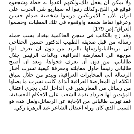
ولا يمكن أن يفعل ذلك،ولكنهم أعدوا له خطة وشجعوه
فوقع في الفخ،وكذلك رتبوا له سيناريو شن الحرب على
ايران ،لأن " الأمريكيين درسوا شخصية صدام حسين
وعرفوا نقاط ضعفه واوقعوه في تلك المطبات وحطموا
العراق".[ص 179]
وقد زج بالكاتب في سجن الحاكمية ببغداد بسب حمله
رسالة من قبل صديقه الطبيب الدكتور حسين الخفاجي
الى بريطانيا،وارسلها بالبريد من دون ان يعرف انها
موجهة الى المعارضة العراقية، وبالذات الرئيس جلال
طالباني، من دون أن يعرف فحواها، وبعد ان أصبح
طالباني رئيساً حاول مقابلته ومعرفة كيفية تسرب أخبار
الرسالة الى المخابرات العراقية، ويبدو من خلال سياق
الكلام ان المعارضة العراقية آنذاك كانت تسرب ما يصلها
من رسائل من المعارضين في الداخل لكي يجري اعتقال
المؤيدين لها فتزداد نقمة الشعب على الاحكام التعسفية،
فقد تهرب طالباني من الإجابة عن الرسائل،ولعل هذه هو
السبب الذي كان وراء اعتقال الشاعر عبد الزهرة زكي.