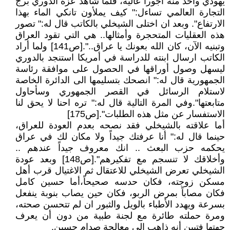
يهودي وأخذ منه أجوراً عالية، فلما شاهد عزة الدوري برج
التجارة العالمي تساءل:" كيف يملأون تانكي الماء بهذا
الارتفاع". وبعد ان اختلى الشيخلي بالكاتب قال له:" تصور
هذه العقليات المتحجرة وأمثالها.. هي التي تقود العراق
وتبنيه الآن، كان الله بعونك يا عراق..".[ص141] ولما أراد
الكاتب ارسال ابنته للدراسة في أمريكا استنجد بالدوري
ليسهل وصول أوراقها في الحصول على موافقة رئاسة
الجمهورية قال له:" انصحك بتسليمها الى الدائرة الخاصة
لاستلام الرسائل في القصر الجمهوري وسأحاول
متابعتها".وفي المرة التالية قال له:" تره احنا لا يحق لنا
الاستفسار عن مثل هذه الطلبات".[ص175]
أما علاقته بالشيخلي فقد نصحه بعدم العودة للعراق،
حينما قال له:" أنا عرفتك جيداً ولا مكان لك في عراق
يحكمه حزب البعث .. انك معروف جيداً عندهم ..
وأخلاقك لا تنسجم مع تفكيرهم".[ص148] وبعد عودة
الشيخلي تعرض الشيخلي للاعتقال ثم الاغتيال قرب أهل
مسكن زوجته، فكان حدسه صحيحاً،أما حسين كامل
فكان مصاباً بمرض الربو، فكان حين يصاب بنوبة ينفعل
بسرعة ويهدد الأطباء بالويل والثبور ان لم تتحسن صحته،
ومرة حملته طائرة مع لجنة طبية من دون أن يعرف
جهتها فتبين أنه ذاهب الى معالجة صدام حسين.