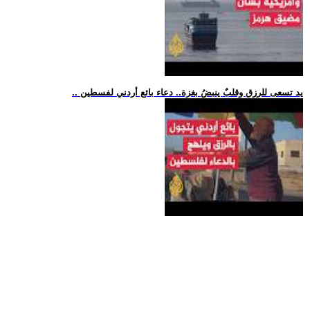
.. يد تسعى للرزق وقلبٌ ينبضُ بغزة.. دعاء بائع أردني لفسطين