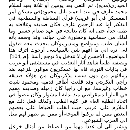
الحيدري(مذيع)، ثم التقى بعد يومين أو ثلاثة بعبد لسلام
محمد عارف في بيت العميد نايل محمود(في مسكن آمر
المعسكر في أبو غريب) فرأى البساطة والسطحية في
التفكير،أما عبد الرحمن عارف فكان صديقه وعلاقته به
طيبة جداً، حتى انه كان يعالجه في عهد صدام حسين وما
لذلك من حساسية وخطورة على حياته، وقد وصفه بأنه
انسان طيب ومتواضع ومتدين،وكان يتحدث معه فيقول
له:" تره آني ما افهم شي بالسياسة.. أرجوك اترك هذا
المواضيع.. الاحسن ان لا تتدخل ولا توجع رأسنا".[ص104]
وبصفته طبيباً شاهد آثار التعذيب في مستشفى أبو غريب
في بدايات الثورة، قام بها عسكريون موالون للزعيم ضد
زملائهم من دون سبب يذكر،وكان من هؤلاء صديقه
راجي التكريتي وقد قلعت أظافر قدميه ومحمود شيت
خطاب وغيرهما. مع ان راجيا كان زميله وصديقه معهم
في التيار الديمقراطي منذ بداية المشوار وكان عضواً في
اتحاد الطلبة العام في كلية الطب، وكذلك فعل ذلك مع
الملازم علي عريم، حيث انقلب الضباط على بعضهم
البعض ممن لم يركبوا الموجة،أو ممن لم يظهر لهم ميل
الى الحزب الشيوعي.
ويشير الى أن عدداً مهماً من الضباط من أمثال خزعل