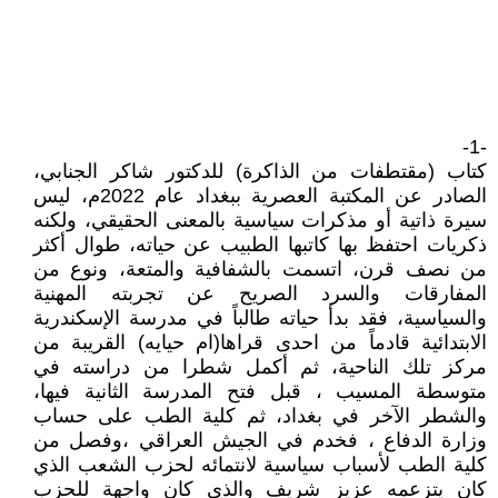
-1-
كتاب (مقتطفات من الذاكرة) للدكتور شاكر الجنابي،
الصادر عن المكتبة العصرية ببغداد عام 2022م، ليس
سيرة ذاتية أو مذكرات سياسية بالمعنى الحقيقي، ولكنه
ذكريات احتفظ بها كاتبها الطبيب عن حياته، طوال أكثر
من نصف قرن، اتسمت بالشفافية والمتعة، ونوع من
المفارقات والسرد الصريح عن تجربته المهنية
والسياسية، فقد بدأ حياته طالباً في مدرسة الإسكندرية
الابتدائية قادماً من احدى قراها(ام حيايه) القريبة من
مركز تلك الناحية، ثم أكمل شطرا من دراسته في
متوسطة المسيب ، قبل فتح المدرسة الثانية فيها،
والشطر الآخر في بغداد، ثم كلية الطب على حساب
وزارة الدفاع ، فخدم في الجيش العراقي ،وفصل من
كلية الطب لأسباب سياسية لانتمائه لحزب الشعب الذي
كان يتزعمه عزيز شريف والذي كان واجهة للحزب