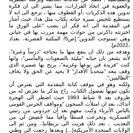
والعفوية في اتخاذ القرارات، مما يشير الى ان فكرة
تدوين هذه الذكريات ،أو القطوف منها ، ترجع الى انه لا
يستطيع تلخيص سيرة حياته بكتاب مثل هذا، حيث أشار
في المقدمة الى انه فكر أن يصب "على الورق ما
اختزنته ذاكرتي من حوادث مهمة مررت بها في حياتي
وهي تستوجب التدوين".[ص5/ المكتبة العصرية، بغداد
،2022م].
وهدفه من ذلك ان ينفع منها ما يحتاجه "درساً وعبرة"،
لأنه يشعر بان حياته "مليئة بالصعوبات والمآسي"، وانها
كنت "فريدة في نوعها وغريبة"، يريح بها ضميره الذي
وقف معه "متحدياً الأقدار" لا يحيد عن الحق ولا يخاف
"الظالمين".
ولكنه وهو في موقف كتابة المقدمة التي يفترض أن
تكون تنويهاً بفصول الكتاب، راح يتذكر ما تعرض له من
ظروف بعد 8 شباط 1963 حيث اضطر الى الهجرة
آنذاك، بعد ان امتلأت السجون "ومواقف الحرس القومي
بالناس الأبرياء وكنت معهم بعد أن جردوني من رتبتي
العسكرية وتجرعت قسطاً وافياً مما خُصِصَ لي من
التعذيب .. بعد ذلك هربت الى بريطانيا.. ومن ثم الى
الولايات المتحدة الأمريكية(...) وبعدها رجعت الى وطني