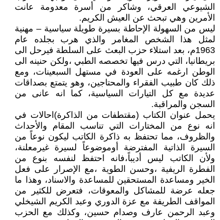
الشيوعي العرقي، وشاكر من أسرة معدومة عانت
الأمرين وهي تبحث عن العيش الكريم.
ليس من السهولة الإحاطة بسيرة طويلة سياسية – مهنية
لمثل هذا الشخص المغامر والذي هرب بجلده عام
1963م، بعد استلاء حزب البعث على السلطة فيرحل الى
بريطانيا، التي درس فيها تخصصه الطبي ،ولكن حنينه الى
الوطن ارغمه على العودة في مستهل السبعينات، ومع
ذلك كان طبيب الفقراء والمحتاجين، وهو يتمتع بصداقات
عديدة مع كل التيارات السياسية، كما انه عانى من
السجن والمراقبة.
يحمل عنوان الكتاب (مقتطفات من الذاكرة)احالات في
انه نوع من المختارات التي تناسب المقام والأحداث
والظروف، مما تحتفظ به ذاكرة الكاتب ليكون نوعاً من
السيرة الذاتية المفترضة أوموضوعاً لسيرة غيرمعلنة،
ولأن الكاتب ليس أديباً،فانه احتفظ لنفسه بنوع من
الفطرة الريفية ،وحسن الطوية ،مع الإصرار على فعل
الخير ومساعدة المستحقين للمساعدة والاسناد، وهذا ما
جعله عرضة للمشاكل والمعوقات، فتعرض للكثير من
المواقف الطريفة مع عزة الدوري وعبد الكريم الشيخلي
وعبد الرحمن عارف وصدام حسين، وكذلك مع الحزب