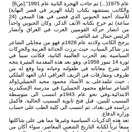
عام 1975(...) ثم جاءت الهجرة الثانية عام 1991".[ص6]
والكاتب يستشهد بكتاب (ليلة الهرير في قصر النهاية)
للأستاذ أحمد الحبوبي الذي قضى في هذا السجن (24
ساعة) ثم خرج بكتابه الآنف الذكر، وكان الحبوبي واحداً
من انصار حركة القوميين العرب في العراق وأنصار
الرئيس جمال عبد الناصر.
يرجح الكاتب ولادته عام 1928م فهو من مجايلي الشاعر
بدر شاكر السياب، حيث برزت الحداثة العربية والحركات
السياسية بعد الحرب العالمية الثانية، فكانت سبباً في
ثورة 14 تموز 1958م، وهو بعد هذه المقدمة المثيرة يتجه
الى شرح معاناته في طفولته وحياته وما وقع له من
ظروف ومفارقات في الريف العراقي ابان العهد الملكي
، حيث تتلمذعلى يد الأستاذ محمود مجيد الجميلي(والد
الشاعر ساطع محمود الجميلي) في مدرسة الإسكندرية
الابتدائية،وفي نحو عام 1943م انتسب الى متوسطة
المسيب للبنين، قبل فتح ثانوية المسيب الحالية، فأكمل
دراسته في بغداد، ثم انتسب الى كلية الطب على حساب
وزارة الدفاع.
تعد هذه الذكريات السياسية وغيرها مما هي على شاكلتها
منبعاً ثرياً لكتابة التاريخ الشعبي المعاصر، سواء أكان من