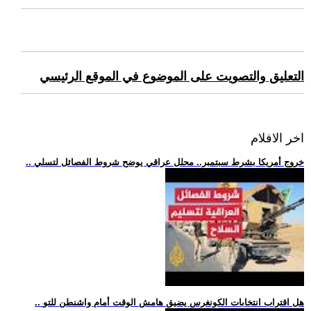
التعليق والتصويت على الموضوع في الموقع الرئيسي
اخر الافلام
.. خروج أمريكا بشرط سبتمبر.. محلل عراقي يوضح شروط الفصائل لتسلي
.. هل اقتراب انتخابات الكونغرس يضيق هامش الوقت أمام واشنطن للتو