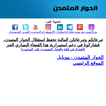
تابعونا على:
بودكاست
بنترست
تيلكرام
لينكدإن
الانستغرام
اليوتيوب
التويتر
الفيسبوك
تبرعاتكم وتبرعاتكن المالية تحفظ استقلال الحوار المتمدن،
فشاركونا في دعم استمرارية هذا الفضاء اليساري الحر
[اشترك في قناة ‫«الحوار المتمدن» على اليوتيوب]
الحوار المتمدن - موبايل
الموقع الرئيسي