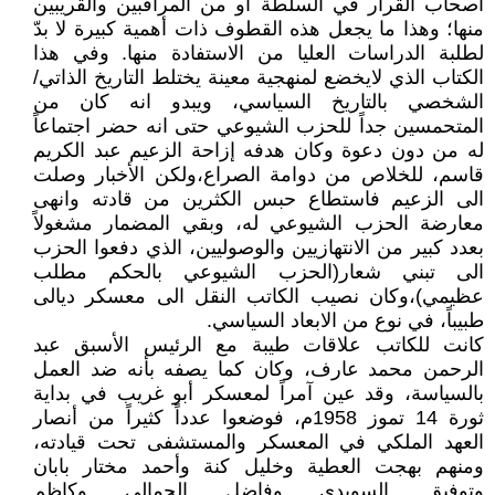
أصحاب القرار في السلطة أو من المراقبين والقريبين
منها؛ وهذا ما يجعل هذه القطوف ذات أهمية كبيرة لا بدّ
لطلبة الدراسات العليا من الاستفادة منها. وفي هذا
الكتاب الذي لايخضع لمنهجية معينة يختلط التاريخ الذاتي/
الشخصي بالتاريخ السياسي، ويبدو انه كان من
المتحمسين جداً للحزب الشيوعي حتى انه حضر اجتماعاً
له من دون دعوة وكان هدفه إزاحة الزعيم عبد الكريم
قاسم، للخلاص من دوامة الصراع،ولكن الأخبار وصلت
الى الزعيم فاستطاع حبس الكثرين من قادته وانهى
معارضة الحزب الشيوعي له، وبقي المضمار مشغولاً
بعدد كبير من الانتهازيين والوصوليين، الذي دفعوا الحزب
الى تبني شعار(الحزب الشيوعي بالحكم مطلب
عظيمي)،وكان نصيب الكاتب النقل الى معسكر ديالى
طبيباً، في نوع من الابعاد السياسي.
كانت للكاتب علاقات طيبة مع الرئيس الأسبق عبد
الرحمن محمد عارف، وكان كما يصفه بأنه ضد العمل
بالسياسة، وقد عين آمراً لمعسكر أبو غريب في بداية
ثورة 14 تموز 1958م، فوضعوا عدداً كثيراً من أنصار
العهد الملكي في المعسكر والمستشفى تحت قيادته،
ومنهم بهجت العطية وخليل كنة وأحمد مختار بابان
وتوفيق السويدي وفاضل الجمالي وكاظم