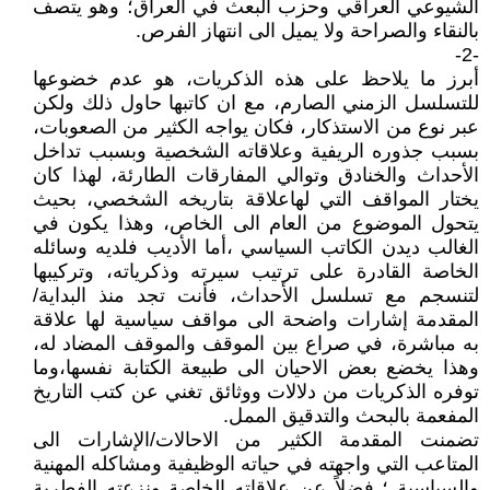
الشيوعي العراقي وحزب البعث في العراق؛ وهو يتصف
بالنقاء والصراحة ولا يميل الى انتهاز الفرص.
-2-
أبرز ما يلاحظ على هذه الذكريات، هو عدم خضوعها
للتسلسل الزمني الصارم، مع ان كاتبها حاول ذلك ولكن
عبر نوع من الاستذكار، فكان يواجه الكثير من الصعوبات،
بسبب جذوره الريفية وعلاقاته الشخصية وبسبب تداخل
الأحداث والخنادق وتوالي المفارقات الطارئة، لهذا كان
يختار المواقف التي لهاعلاقة بتاريخه الشخصي، بحيث
يتحول الموضوع من العام الى الخاص، وهذا يكون في
الغالب ديدن الكاتب السياسي ،أما الأديب فلديه وسائله
الخاصة القادرة على ترتيب سيرته وذكرياته، وتركيبها
لتنسجم مع تسلسل الأحداث، فأنت تجد منذ البداية/
المقدمة إشارات واضحة الى مواقف سياسية لها علاقة
به مباشرة، في صراع بين الموقف والموقف المضاد له،
وهذا يخضع بعض الاحيان الى طبيعة الكتابة نفسها،وما
توفره الذكريات من دلالات ووثائق تغني عن كتب التاريخ
المفعمة بالبحث والتدقيق الممل.
تضمنت المقدمة الكثير من الاحالات/الإشارات الى
المتاعب التي واجهته في حياته الوظيفية ومشاكله المهنية
والسياسية ؛ فضلاً عن علاقاته الخاصة ونزعته الفطرية