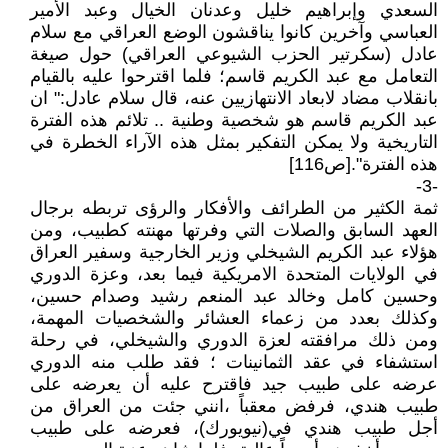
السعدي وإبراهيم خليل وعدنان الخيال وعبد الأمير
العباسي وآخرين كانوا يناقشون الوضع العراقي مع سلام
عادل (سكرتير الحزب الشيوعي العراقي) حول صيغة
التعامل مع عبد الكريم قاسم؛ فلما اقترحوا عليه بالقيام
بانقلاب مضاد لابعاد الانتهازيين عنه، قال سلام عادل:" ان
عبد الكريم قاسم هو شخصية وطنية .. تلائم هذه الفترة
التاريخية ولا يمكن التفكير بمثل هذه الآراء الخطرة في
هذه الفترة".[ص116]
-3-
ثمة الكثير من الطرائف والأفكار والرؤى تربطه برجال
العهد السابق والصلات التي وفرتها مهنته كطبيب، ومن
هؤلاء عبد الكريم الشيخلي وزير الخارجية وسفير العراق
في الولايات المتحدة الامريكية فيما بعد، وعزة الدوري
وحسين كامل وخالد عبد المنعم رشيد وصدام حسين،
وكذلك بعدد من زعماء العشائر والشخصيات المهمة،
ومن ذلك مرافقته لعزة الدوري والشيخلي، في رحلة
استشفاء في عقد الثمانينات ؛ فقد طلب منه الدوري
عرضه على طبيب جيد فاقترح عليه أن يعرضه على
طبيب هندي، فرفض معقباً ،انني جئت من العراق من
أجل طبيب هندي في(نيويورك)، فعرضه على طبيب