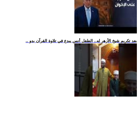
.. بعد تكريم شيخ الأزهر له.. الطفل أنس يبدع في تلاوة القرآن بدو