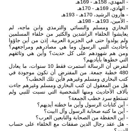
- المهدي، 158هـ - 169هـ
- الهادي، 169هـ - 170هـ
- هارون الرشيد، 170هـ - 193هـ
- الأمين، 193هـ - 198هـ
البخاري ومسلم والنسائي والترمذي وابن ماجه، لم
يعايشوا الخلفاء الراشدين والكثير من خلفاء المسلمين
ولم يولدوا حتى في الجزيرة العربية. إذن من أين جاؤوا
بأحاديث النبي الرسول وما هي مصادرهم ومراجعهم؟
ومن هم شهودهم على كل حديث؟ وأين هي وثائقهم
التي خطوها بأياديهم؟
لنفرض أن الرسالة استمرت فقط 10 سنوات، ما يعادل
480 خطبة جمعة. من المفترض أن تكون موجودة في
كتب البخاري ومسلم وغيرهم فأين تلك الخطب؟
هل من المعقول ان كتب البخاري ومسلم وغيرهم جاءت
بآلاف الأحاديث ومنها الشخصية التي نسبت للنبي ولم
تستطع سرد خطب الجمعة؟
- أين كتابات الرسول وأين ما خطته أيديهم؟
- أين ما كتبه صحابة الرسول وآل اابيت؟
- أين الحفظة من الصحابة والتابعين العرب؟
- هل عقد رجال الدين صفقات مع الخلفاء على حساب
الدين؟