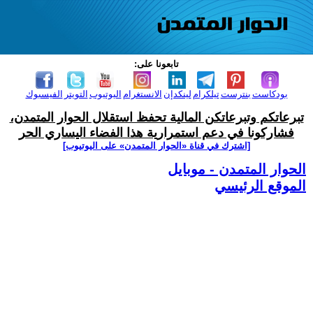
تابعونا على:
بودكاست
بنترست
تيلكرام
لينكدإن
الانستغرام
اليوتيوب
التويتر
الفيسبوك
تبرعاتكم وتبرعاتكن المالية تحفظ استقلال الحوار المتمدن،
فشاركونا في دعم استمرارية هذا الفضاء اليساري الحر
[اشترك في قناة ‫«الحوار المتمدن» على اليوتيوب]
الحوار المتمدن - موبايل
الموقع الرئيسي