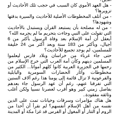
- هل العهد الأموي كان السبب في حجب تلك الأحاديث أو
تزويرها؟
- من أتلف المخطوطات الأصلية للأحاديث والسيرة بدقتها
وشهودها؟
- من له مصلحة بأن يستبعد القرآن ويستبدل بالأحاديث
التي تقولت على النبي وجاءت بتحريم ما لم يحرمه الله؟
أيعقل أن أمة الإسلام بعد وفاة الرسول بأكثر من 6
أجيال، وبأكثر من 183 سنة وبعد أكثر من 24 خليفة
للمسلمين، لم يوجد تجميع للأحاديث؟
حتى جاء غرباء من خراسان وبلاد فارس ليعلموا
المسلمين دينهم وكأن أمة العرب التي خرج الإسلام من
رحمها في الجزيرة العربية كانوا كلهم أمواتا... الكثير من
مخطوطات وآثار الحضارات السومرية والبابلية
والفرعونية لا تزال قائمة إلى يومنا هذا رغم آلاف السنين
التي تفرقنا عنهم، رغم أن عهد الرسول جاء بعدهم
بفاصل زمني كبير وهو أقرب لعصرنا نسبيا ولكن أغلب
وثائقه مفقودة..
هل هناك مؤامرات وسرقات وخيانات تمت على الدين
نفسه من أهل الإسلام أنفسهم؟ لم نقرأ أن أحدا من
الروم أو التتار أو المغول أو الفرس قد غزا مكة أو المدينة