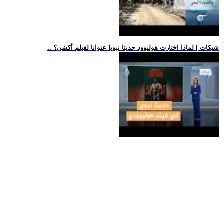
.. شبكات | لماذا اختارت هوليوود حديثا نبويا عنوانا لفيلم أكشن؟