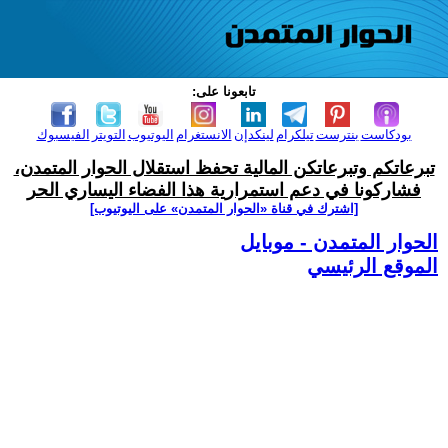
تابعونا على:
بودكاست
بنترست
تيلكرام
لينكدإن
الانستغرام
اليوتيوب
التويتر
الفيسبوك
تبرعاتكم وتبرعاتكن المالية تحفظ استقلال الحوار المتمدن،
فشاركونا في دعم استمرارية هذا الفضاء اليساري الحر
[اشترك في قناة ‫«الحوار المتمدن» على اليوتيوب]
الحوار المتمدن - موبايل
الموقع الرئيسي