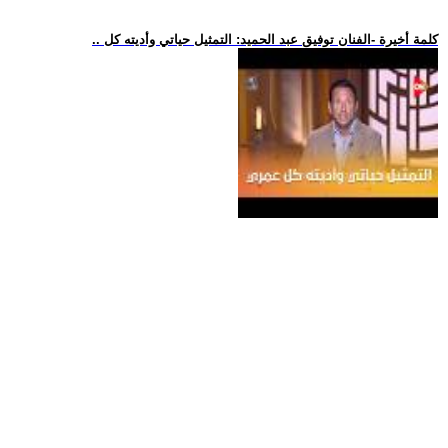
.. كلمة أخيرة -الفنان توفيق عبد الحميد: التمثيل حياتي وأديته كل