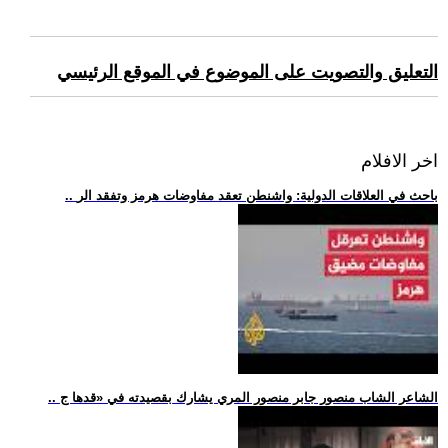
التعليق والتصويت على الموضوع في الموقع الرئيسي
اخر الافلام
.. باحث في العلاقات الدولية: واشنطن تعقد مفاوضات هرمز وتفقد الر
.. الشاعر الشاب منصور جابر منصور المري يشارك بقصيدته في «قدها ج