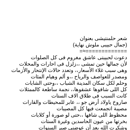
شعر حلمنتيشى بعنوان
(جمال حبيبى ملوش نهاية)
=============≈=
دعوت لحبيبتى عاشق مغروم فى كل الصلوات
لأن جمالها حين تمشى ،،زلزل فى احارات والمحلات
وهى سبب غلاء الأسعار،، وتعدد حالات الإنتحار والأزمات
ومصدر للعواصف والرياح ،،و ألم وهيام المئات
وحلم لكل سكان المدينة الشباب ،،وحتى الشابات
كل اللى شافوها عشقوها،، نجمة ساطعة كالممثلات
كانت السبب فى طلاق الاف الستات
صاروخ ياولاد أرض جو ،، عابر للمحيطات والقارات
مصيبة اتجمعت فيها كل المصيبات
محظوظ اللى شافها ،،حتى لو صورة أو كلابات
بخرتها من عيون الحاسدين وغيرة الستات
وشكرت الله بعد أن عوضنى صبر السنوات