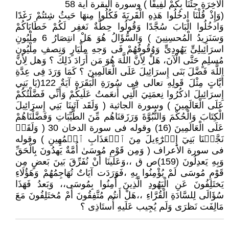
الْآخِرَةِ جِئْنَا بِكُمْ لَفِيفًا ) وسورة البقرة آية 58
(وَإِذْ قُلْنَا ادخُلُوا هَذِهِ الْقَريَةَ فَكُلُوا مِنهَا حَيثُ شِئتُمْ رَغَدًا
وَادخُلُوا الْبَابَ سُجَّدًا وَقُولُوا حِطَّةٌ نَغفِر لَكُمْ خَطَايَاكُمْ
وَسَنَزِيدُ الْمُحسِنِينَ ) وَالسُّؤَالُ هُوَ هَلْ انتِصَارُ 6 مِلْيُونِ
اسرَائِيلِىٍّ يَهُودِىٍّ وَوُقُوفُهُمْ فَى وَجهِ مِلْيَارٍ وَنِصفِ مِلْيُونِ
مُسلِمٍ حَتَّى الْآنَ، هَلْ لِأَنَّ اللَّهَ هُوَ مَن أَرَادَ ذَلِكَ ؟ وَهل لِأَنَّ
اللَّهَ فَضَّلَ بَنَى إِسرَائِيلَ عَلَى الْعَالَمِينَ ؟ كَمَا وَرَدَ فِى عِدَّةِ
أَيَّاتٍ مِثْلَ قَولِهِ تعالى فِى سُورَةِ الْبَقَرَةِ آيَةٌ 122(يَا بَنِي
إِسرَائِيلَ اذكُرُوا نِعمَتِيَ الَّتِي أَنعَمتُ عَلَيكُمْ وَأَنِّي فَضَّلْتُكُمْ
عَلَى الْعَالَمِينَ ) وسورة الجاثية ( وَلَقَد آتَينَا بَنِي إِسرَائِيلَ
الْكِتَابَ وَالْحُكْمَ وَالنُّبُوَّةَ وَرَزَقنَاهُم مِّنَ الطَّيِّبَاتِ وَفَضَّلْنَاهُمْ
عَلَى الْعَالَمِينَ (16) وقوله فى سورة الدخان 30 ( وَلَقَدۡ
نَجَّيۡنَا بَنِيٓ إِسۡرَٰٓءِيلَ مِنَ ٱلۡعَذَابِ ٱلۡمُهِينِ ) وقوله
فى سورة الأعراف ( وَمِن قَوْمِ مُوسَىٰ أُمَّةٌ يَهدُونَ بِالْحَقِّ
وَبِهِ يَعدِلُونَ (159)ص ق ،،وَعَلَينَا أَنْ نُفَرِّقَ بَينَ بَعضٍ مِن
قَوْمِ مُوسَى لَمْ يُؤْمِنُوا بِهِ ،فَوَرَدَت آيَاتٌ تُهَاجِمُهُمْ وَهَؤُلَاءِ
يَختَلِفُونَ عَنِ الْيَهُودِ الَّذِينَ أُمِنُوا بِمُوسَى،، وَبَعدُ فَهَذَا
سُؤَالَى لِلسَّادَةِ الْقُرَّاءِ ،،هَلْ أَنتُم مُتَّفِقُونَ أَمْ مُختَلِفُونَ مَعَ
مَالِفَت نَظرَى وَلَم يُجِيب عَلَيهِ أُستَاذِى ؟