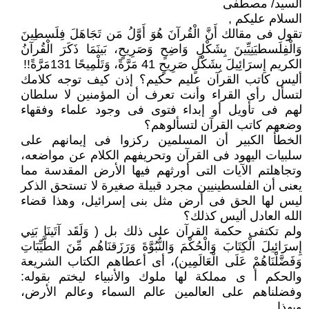
السيد/ مصطفى
السلام عليكم ,‏
تقول فى مقالك أَنَّ الْقُرآنَ هُوَ أَوَّلُ مَن تَجَاهَلَ فِلَسطِينَ
وَالْفِلَسطيَنِيِّينَ بِشَكْلٍ وَاضِحٍ وَصَرِيحٍ، بَينَمَا ذَكَرَ الْقُرآنُ
الكريم إِسرَائِيلَ ‏بِشَكْلٍ صَرِيحٍ 41 مَرَّةً، وَتَلْمِيحًا 131مَرَّةً!!‏
أليس كاتب القرآن عليم حكيم؟ إذن كيف توجه كلامك
لتسأل رأى القراء وأنت تعرف أن المؤمنين لا سلطان
لهم فى تأويل أو ‏إبداء فتوى فى وجود علماء وفقهاء
وضعهم كاتب القرآن لتسألوهم؟
الخطأ الكبير أن المسلمين ركزوا فى إيمانهم على
سلبيات اليهود فى القرآن وتحريفهم الكلام عن مواضعه،
وتجاهلتم الآيات التى ‏أورثهم فيها الأرض المقدسة مما
يعنى أن الفلسطينيين مجرد قبيلة صغيرة لا تستحق الذكر
ليس لها الحق فى أرض مثل بنى ‏إسرائيل، وهذا قضاء
الله العادل أليس كذلك؟
ولم تكتفى حكمة القرآن على ذلك بل ( وَلَقَد آتَينَا بَنِي
إِسرَائِيلَ الْكِتَابَ وَالْحُكْمَ وَالنُّبُوَّةَ وَرَزَقنَاهُم مِّنَ الطَّيِّبَاتِ
وَفَضَّلْنَاهُمْ عَلَى ‏الْعَالَمِين)، أى أعطاهم الكتاب الشريعة
والحكم أ ى مملكة لها ملوك والأنبياء ليختم بقوله:
وفضلناهم على العالمين عالم السماء ‏وعالم الأرض،
وبهذا