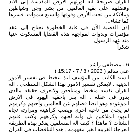
القرآن صريحةً أنه أورثهم ‏الأرض المقدسة إلى الأبد
وفضلهم على بقية العالمين من بشر وجن وشياطين
وملائكة من تحت الأرض وفوقها والسبع ‏سموات، فسرها
كما تشاء...‏
إذن القضية الآن فى غاية الخطورة تحتاج إلى عقد
مؤتمرات وندوات لمواجهة هذه القضايا المسكوت عنها
منذ عهد الرسول ‏
شكراً
6 - مصطفى راشد
على سالم ( 2023 / 8 / 7 - 15:17 )
السيد الكاتب من المؤسف انك تتخبط فى تفسير الامور
الدينيه , لايمكن تفسير الامور بهذا الشكل السطحى , اله
القران نفسه متخبط ومتناقض ولاتعرف حقيقه مالذى
يدور فى عقله , اله يقر بأحقيه اليهود فى الارض
الموعوده وهو ايضا فضلهم عن العالمين وأحبهم وكرمهم
ثم يجىئ من ناحيه اخرى ويصب كراهيته ومرارته تجاه
اليهود الملاعين بل وأنه لعنهم وكرههم وكتب عليهم
الشتات ؟ ماهذا ؟ كيف اله المسلمين يفكر بهذه الطريقه
العرجاء الغريبه الغير مفهومه , هذه التناقضات فى القرأن