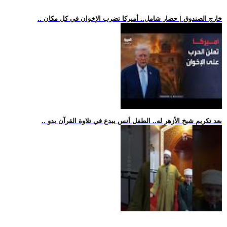
.. خارج الصندوق | حصار شامل.. أميركا تضرب الإخوان في كل مكان
.. بعد تكريم شيخ الأزهر له.. الطفل أنس يبدع في تلاوة القرآن بدو