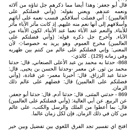
قال أبو جعفر: وهذا أيضا مما ذكرهم جل ثناؤه من آلائه
ونعمه عندهم. ويعني بقوله: (وأني فضلتكم على
العالمين) : أني فضلت أسلافكم, فنسب نعمه على آبائهم
وأسلافهم إلى أنها نعم منه عليهم, إذ كانت مآثر الآباء مآثر
للأبناء, والنعم عند الآباء نعما عند الأبناء, لكون الأبناء من
الآباء, وأخرج جل ذكره قوله: (وأني فضلتكم على
العالمين) مخرج العموم, وهو يريد به خصوصا-;- لأن
المعنى: وإني فضلتكم على عالم من كنتم بين ظهريه
وفي زمانه (129) . كالذي:-
868- حدثنا به محمد بن عبد الأعلى الصنعاني, قال: حدثنا
محمد بن ثور, عن معمر -وحدثنا الحسن بن يحيى, قال:
حدثنا عبد الرزاق, قال: أخبرنا معمر- عن قتادة، (وأني
فضلتكم على العالمين) قال: فضلهم على عالم ذلك
الزمان.
869 - حدثني المثنى, قال: حدثنا آدم, قال: حدثنا أبو جعفر,
عن الربيع, عن أبي العالية: (وأني فضلتكم على العالمين)
قال: بما أعطوا من الملك والرسل والكتب، على عالم
من كان في ذلك الزمان, فإن لكل زمان عالما.
افتح اي تفسير تجد الفرق اللغوي بين تفضيل وبين خير