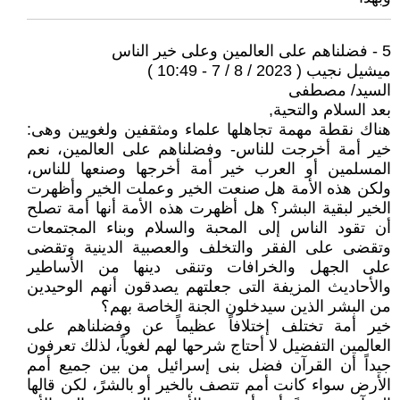
5 - فضلناهم على العالمين وعلى خير الناس
ميشيل نجيب ( 2023 / 8 / 7 - 10:49 )
السيد/ مصطفى
بعد السلام والتحية,‏
هناك نقطة مهمة تجاهلها علماء ومثقفين ولغويين وهى:
خير أمة أخرجت للناس- وفضلناهم على العالمين، نعم
المسلمين أو ‏العرب خير أمة أخرجها وصنعها للناس،
ولكن هذه الأمة هل صنعت الخير وعملت الخير وأظهرت
الخير لبقية البشر؟ هل ‏أظهرت هذه الأمة أنها أمة تصلح
أن تقود الناس إلى المحبة والسلام وبناء المجتمعات
وتقضى على الفقر والتخلف والعصبية ‏الدينية وتقضى
على الجهل والخرافات وتنقى دينها من الأساطير
والأحاديث المزيفة التى جعلتهم يصدقون أنهم الوحيدين
من ‏البشر الذين سيدخلون الجنة الخاصة بهم؟‏
خير أمة تختلف إختلافاً عظيماً عن وفضلناهم على
العالمين التفضيل لا أحتاج شرحها لهم لغوياً، لذلك تعرفون
جيداً أن القرآن ‏فضل بنى إسرائيل من بين جميع أمم
الأرض سواء كانت أمم تتصف بالخير أو بالشرً، لكن قالها