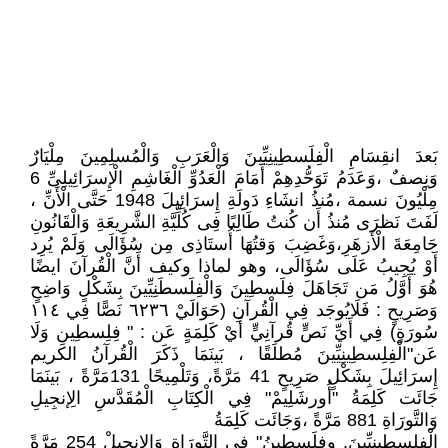
بَعدَ انقِسَامِ الْفِلَسطِينِيِّينَ وَالْعَرَبِ وَالْمُسلِمِينَ مِلْيَارٌ
وَنِصفٌ ،وَعَدَمُ تَوَحُّدِهِمْ أَمَامَ الْعَدُوِّ الْغَاشِمِ الْإِسرَائِيلِىِّ 6
مِلْيُونَ نسمة ،مُنذُ انشَاءِ دَولَةِ إِسرَائِيلَ 1948 حَتَّى الْأَنِّ ،
لَفَتَ نَظرَى مُنذُ أَن كُنتُ طَالِبًا فِى كُلِّيَّةِ الشَّرِيعَةِ وَالْقَانُونِ
جَامِعَةَ الْأَزهَرِ،وَغَضِبَ وَقتُهَا أُستَاذِى مِن سُؤَالَى وَلَمْ يُرِد
أَوْ يُجِيبُ عَلَى سُؤَالَى، وهو لماذا وكيف أَنَّ الْقُرآنَ ايضًا
هُوَ أَوَّلُ مَن تَجَاهَلَ فِلَسطِينَ وَالْفِلَسطَنِيِّينَ بِشَكْلٍ وَاضِحٍ
وَصَرِيحٍ : فَلَايُوجَد فِي الْقُرآنِ (حَوَالَيْ ٦٢٣٦ نَصًّا فِي ١١٤
سُورَةٍ) فِي أَيِّ نَصٍّ قُرآنِيٍّ أَيْ كَلِمَةٍ عَن : " فِلِسطِينِ وَلَا
عَن"الْفِلِسطِينِيِّينَ مُطلَقًا ، بَينَمَا ذَكَرَ الْقُرآنُ الكريم
إِسرَائِيلَ بِشَكْلٍ صَرِيحٍ 41 مَرَّةً، وَتَلْمِيحًا 131مَرَّةً ، بَينَمَا
جَائَت كَلِمَةُ "أُورشَلِيمْ" فِي الْكِتَابِ الْمُقَدَّسِ الِإنجِيلِ
وَالتَّورَاةِ 881 مَرَّةً ،وَجَائَت كَلِمَةُ
الْفِلِسطِينِيِّينَ, وفِلَسطِينُ" فِي التَّورَاةِ وَالِإنجِيلْ 254 مَرَّةً