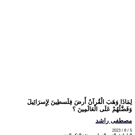
لِمَاذَا وَهَبَ الْقُرآنُ أَرضَ فِلَسطِينَ لِإِسرَائِيلَ
وَفَضَّلُهُمْ عَلَى الْعَالَمِينَ ؟
مصطفى راشد
2023 / 8 / 5