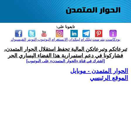
تابعونا على:
بودكاست
بنترست
تيلكرام
لينكدإن
الانستغرام
اليوتيوب
التويتر
الفيسبوك
تبرعاتكم وتبرعاتكن المالية تحفظ استقلال الحوار المتمدن،
فشاركونا في دعم استمرارية هذا الفضاء اليساري الحر
[اشترك في قناة ‫«الحوار المتمدن» على اليوتيوب]
الحوار المتمدن - موبايل
الموقع الرئيسي