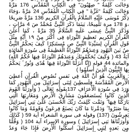
وَجَائَت كَلِمَةُ " صِهْيُونَ" فِي الْكِتَابِ الْمُقَدَّسِ 176 مَرَّةً
وَجَائَت كَلِمَةُ "غَزَّةَ " فِي الْكِتَابِ الْمُقَدَّسِ 24 مَرَّةً ،وَجَاءَ
ذِكْرُ مُوسَى عَلَيْهِ السَّلَامُ بِالْقُرآنِ الكريم 136 مَرَّةً صَرِيحًا
،وَ 178 مرة تَلْمِيحًا، بَينَمَا ذَكَرَ النَّبِىُّ مُحَمَّدٌ صَ 4 مَرَّاتٍ ،
وَذَكَرَ النَّبِىُّ عِيسَى عَلَيهِ السَّلَامُ 35 مَرَّةً ، كَمَا أَعلَنَ
الْقُرآنُ الكريم تَعظِيمَ التَّورَاةِ فِى أَكْثَرَ مِنْ ١٩ أَيَّةٍ مِثْلَ
قَولِ الْقُرآنِ لِسَيِّدِنَا النَّبِىِّ صِ مُستَنكِرًا كَيفَ يَحكُمُ النَّبِىُّ
صُ بَينَ الْيَهُودِ وَعِندَهُمُ التَّورَاةُ الْعَظِيمَةُ فِى سُورَةِ الْمَائِدَةِ
آيَةٌ 43 ( وَكَيفَ يُحَكِّمُونَكَ وَعِندَهُمُ التَّورَاةُ فِيهَا حُكْمُ اللَّهِ)
والمائدة 44 قوله (إِنَّا أَنزَلْنَا التَّورَاةَ فِيهَا هُدًى وَنُورٌ ۚ يَحكُمُ
بِهَا النَّبِيُّونَ الَّذِينَ أَسلَمُوا )
: وَالْغَرِيبُ هُوَ أَنَّ اللَّهَ فِي نَفسِ نُصُوصِ الْقُرآنِ أُعطِيَ
الْأَرضَ الْمُقَدَّسَةَ فِلَسطِينَ لِبَنَى إِسرَائِيلَ مِن الْيَهُودِ, كَمَا
وَرَدَ فِي سُورَةِ الْأَعرَافِ 137بِقَولِهِ تَعَالَى ( وَأَورَثْنَا الْقَومَ
الَّذِينَ كَانُوا يُستَضعَفُونَ مَشَارِقَ الْأَرضِ وَمَغَارِبَهَا الَّتِي
بَارَكْنَا فِيهَا ۖ وَتَمَّت كَلِمَتُ رَبِّكَ الْحُسنَىٰ عَلَىٰ بَنِي إِسرَائِيلَ
بِمَا صَبَرُوا ۖ وَدَمَّرنَا مَا كَانَ يَصنَعُ فِرعَونُ وَقَومُهُ وَمَا كَانُوا
يَعرِشُونَ (137) وقوله فى سورة الشعراء آية 59 ( كَذَلِكَ
وَأَورَثْنَاهَا بَنِي إِسرَائِيلَ ) وسورة الإسراء آية 104 ( وَقُلْنَا
مِن بَعدِهِ لِبَنِي إِسرَائِيلَ اسكُنُوا الْأَرضَ فَإِذَا جَاءَ وَعدُ