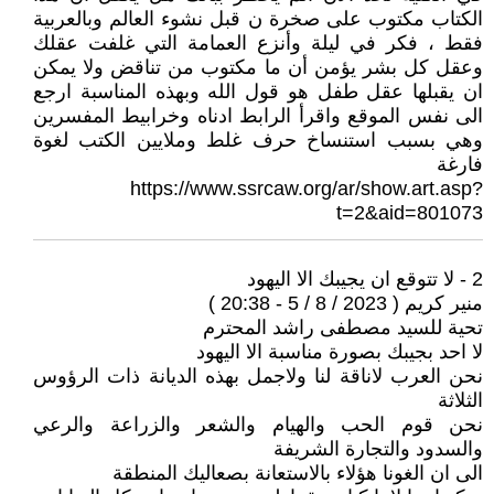
الكتاب مكتوب على صخرة ن قبل نشوء العالم وبالعربية
فقط ، فكر في ليلة وأنزع العمامة التي غلفت عقلك
وعقل كل بشر يؤمن أن ما مكتوب من تناقض ولا يمكن
ان يقبلها عقل طفل هو قول الله وبهذه المناسبة ارجع
الى نفس الموقع واقرأ الرابط ادناه وخرابيط المفسرين
وهي بسبب استنساخ حرف غلط وملايين الكتب لغوة
فارغة
https://www.ssrcaw.org/ar/show.art.asp?
t=2&aid=801073
2 - لا تتوقع ان يجيبك الا اليهود
منير كريم ( 2023 / 8 / 5 - 20:38 )
تحية للسيد مصطفى راشد المحترم
لا احد بجيبك بصورة مناسبة الا اليهود
نحن العرب لاناقة لنا ولاجمل بهذه الديانة ذات الرؤوس
الثلاثة
نحن قوم الحب والهيام والشعر والزراعة والرعي
والسدود والتجارة الشريفة
الى ان الغونا هؤلاء بالاستعانة بصعاليك المنطقة