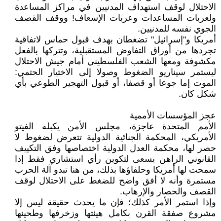
الاحتلال لوقف استهداف المدنيين في مراكز المساعدة
ولعربات المساعدات وعربات الإسعاف! ووقف القصف
الجوي نفسه للمدنيين.
أمريكا و"إسرائيل" تضغطان بهدف قبول حماس لاتفاقية
تجردها من أوراق التفاوض المستقبلية، وتتركها بالفعل
مكشوفة ومعها الشعب الفلسطيني أمام جيش الاحتلال
ليستمر سيناريو الضغوط وصولا إلى الاختيار الحتمي:
الموت إما جوعا أو قصفا، أو قبول التهجير الطوعي بأي
شكل كان.
عجز المؤسسات الأممية
الأمم المتحدة عاجزة، مجلس الأمن يكبله الفيتو
الأمريكي، المحكمة الجنائية الدولية تتعرض لضغوط لا
حصر لها، محكمة العدل الدولية اختصاصها وفق التكييف
القانوني الراهن يسعى لتكوين رأي استشاري فقط إذا
سمحت لها أمريكا وحلفاؤها بذلك، من هنا تبدو آلة الحرب
مستمرة وأنه لا أفق واضح للضغط على الاحتلال لوقف
القصف والحصار والإرهاب.
وإذا استمر الأمر كذلك؛ فإن ما يحدث حقيقة ليس إلا
مشروع صفقة القرن بكامل هيئتها وزخرفها وطحينها