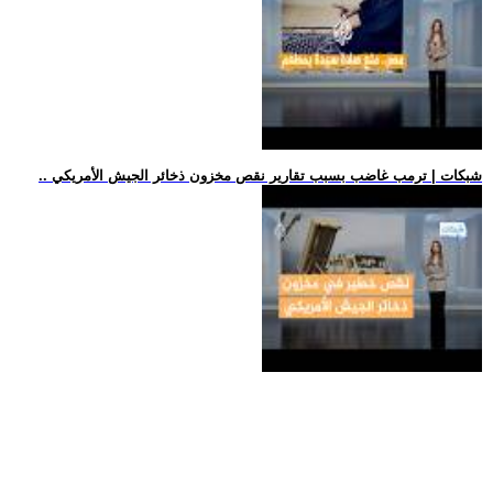
.. شبكات | ترمب غاضب بسبب تقارير نقص مخزون ذخائر الجيش الأمريكي