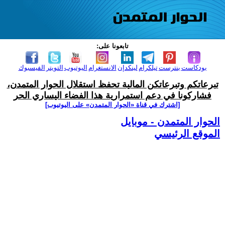
تابعونا على:
بودكاست
بنترست
تيلكرام
لينكدإن
الانستغرام
اليوتيوب
التويتر
الفيسبوك
تبرعاتكم وتبرعاتكن المالية تحفظ استقلال الحوار المتمدن،
فشاركونا في دعم استمرارية هذا الفضاء اليساري الحر
[اشترك في قناة ‫«الحوار المتمدن» على اليوتيوب]
الحوار المتمدن - موبايل
الموقع الرئيسي