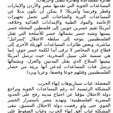
طائرة للمساعدة وطائرة للقتل والإرهاب!
المساعدات الجوية التي تقدمها مصر والأردن والإمارات
وقطر وفرنسا وأمريكا؛ لا يمكن أن تكون بديلا عن
المساعدات البرية والشاحنات التي تحمل تجهيزات
الإعاشة والمواد الطبية والإمدادات الغذائية وخلافه،
أمريكا تقيم جسرين جويين إلى فلسطين المحتلة جسر
بيمنيها وشبه جسر بشمالها، جسر للأسلحة التي تقتل
الفلسطينيين يتوجه إلى سلطة الاحتلال "إسرائيل"
مباشرة، وبعض طائرات المساعدات الهزيلة الأخرى إلى
قطاع غزة المحاصر لا ترقى أبدا لكلمة جسر جوي، إنما
هي تسمية على سبيل السخرية، حيث ترسل أمريكا
بيمينها السلاح الذي يقتل المدنيين والعزل، وبشمالها
ترسل فتات المساعدات لتدعي أنها بريئة من حصار
الفلسطينيين وقتلهم جوعا وقصفا، وعريا وبردا.
المعضلة: غياب سيناريوهات إنهاء الحرب
المشكلة الرئيسية أنه رغم المساعدات الجوية وتراجع
دولة الاحتلال مؤقتا عن اجتياح مدينة رفح على الحدود
المصرية الفلسطينية؛ وتهديد مصر باستمرار الجسر
الجوي حتى ولو رفضت دولة الاحتلال التنسيق، تبقى
المشكلة غياب أفق إنهاء الحرب، وغياب الضغوط على