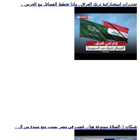
.. تحذيرات استخباراتية تربك العراق.. ماذا تخطط الفصائل مع الحرس
.. شبكات | -الصلاة ممنوعة هنا-.. غضب في مصر بسبب منع سيدة من ال