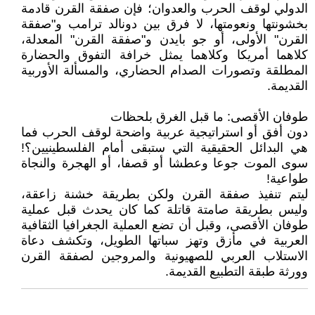
الدولي لوقف الحرب والعدوان؛ فإن صفقة القرن قادمة
بخشونتها ونعومتها، لا فرق بين دونالد ترامب و"صفقة
القرن" الأولى، أو جو بايدن و"صفقة القرن" المعدلة،
كلاهما أمريكا وكلاهما يمثل خرافة التفوق والحضارة
المطلقة وتصورات الصدام الحضاري، والمسألة الأوربية
القديمة.
طوفان الأقصى: ما قبل الغرق بلحظات
دون أفق أو استراتيجية عربية واضحة لوقف الحرب فما
هي البدائل الحقيقية التي ستبقى أمام الفلسطينيين؟!
سوى الموت جوعا وعطشا أو قصفا، أو الهجرة والنجاة
طواعية!
ليتم تنفيذ صفقة القرن ولكن بطريقة خشنة زاعقة،
وليس بطريقة صامتة قاتلة كما كان يحدث قبل عملية
طوفان الأقصى، وقبل أن تضع العملية الجغرافيا الثقافية
العربية في مأزق وتهز سباتها الطويل، وتكشف دعاة
الاستلاب العربي للصهيونية والمروجين لصفقة القرن
وورثة طبقة التطبيع القديمة.