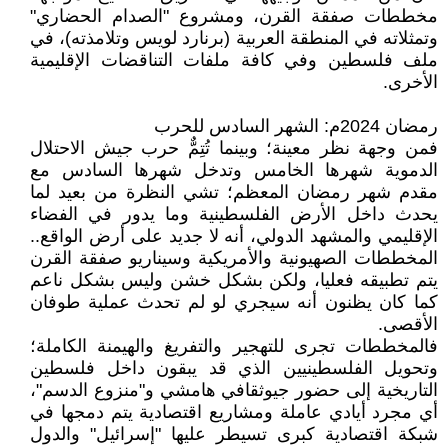
مخططات صفقة القرن، ومشروع "الصدام الحضاري"
وتمثلاته في المنطقة العربية (برنارد لويس وتلامذته)، في
ملف فلسطين وفي كافة ملفات التناقضات الإقليمية
الأخرى.
رمضان 2024م: الشهر السادس للحرب
فمن وجهة نظر معينة؛ وبينما تُتِمٌّ حرب جيش الاحتلال
الدموية شهرها الخامس وتدخل شهرها السادس مع
مقدم شهر رمضان المعظم؛ تشي النظرة من بعيد لما
يحدث داخل الأرض الفلسطينية وما يدور في الفضاء
الإقليمي والمشهد الدولي، أنه لا جديد على أرض الواقع..
المخططات الصهيونية والأمريكية وسيناريو صفقة القرن
يتم تطبيقه فعليا، ولكن بشكل خشن وليس بشكل ناعم
كما كان يظنون أنه سيجري لو لم تحدث عملية طوفان
الأقصى.
فالمخططات تجرى للتهجير والتفريغ والهيمنة الكاملة؛
وتحويل الفلسطينيين الذي قد يبقون داخل فلسطين
التاريخية إلى حضور جيوثقافي هامشي و"منزوع الدسم"،
أي مجرد أيادي عاملة ومشاريع اقتصادية يتم دمجها في
شبكة اقتصادية كبرى تسيطر عليها "إسرائيل" والدول