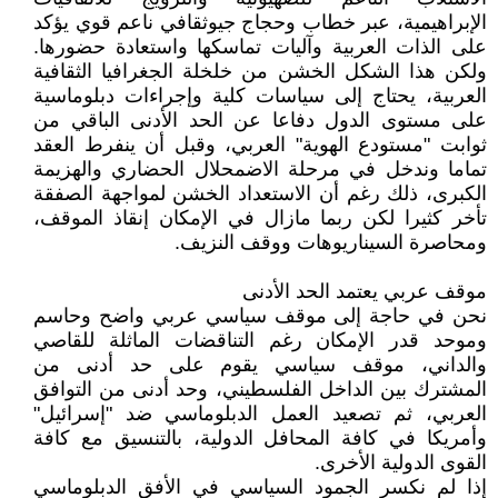
الإبراهيمية، عبر خطاب وحجاج جيوثقافي ناعم قوي يؤكد
على الذات العربية وآليات تماسكها واستعادة حضورها.
ولكن هذا الشكل الخشن من خلخلة الجغرافيا الثقافية
العربية، يحتاج إلى سياسات كلية وإجراءات دبلوماسية
على مستوى الدول دفاعا عن الحد الأدنى الباقي من
ثوابت "مستودع الهوية" العربي، وقبل أن ينفرط العقد
تماما وندخل في مرحلة الاضمحلال الحضاري والهزيمة
الكبرى، ذلك رغم أن الاستعداد الخشن لمواجهة الصفقة
تأخر كثيرا لكن ربما مازال في الإمكان إنقاذ الموقف،
ومحاصرة السيناريوهات ووقف النزيف.
موقف عربي يعتمد الحد الأدنى
نحن في حاجة إلى موقف سياسي عربي واضح وحاسم
وموحد قدر الإمكان رغم التناقضات الماثلة للقاصي
والداني، موقف سياسي يقوم على حد أدنى من
المشترك بين الداخل الفلسطيني، وحد أدنى من التوافق
العربي، ثم تصعيد العمل الدبلوماسي ضد "إسرائيل"
وأمريكا في كافة المحافل الدولية، بالتنسيق مع كافة
القوى الدولية الأخرى.
إذا لم نكسر الجمود السياسي في الأفق الدبلوماسي