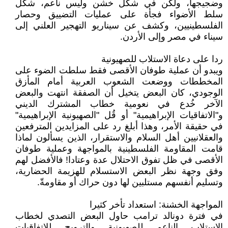
وضجيجها، ولكن في شكل خشن وليس ناعم، شكل
سلط الأضواء فجأة على عمليات التضييق وحصار
الفلسطينيين، وكشف عن سيناريو التهجير العلني إلى
سيناء في مصر وإلى الأردن.
ردا على دعاة الاستلاب للصهيونية
ويبدو أن عملية طوفان الأقصى فقط سلطت الضوء على
المخططات ووضعت الشعوب العربية أمام المأزق
الوجودي، كان البعض يتخيل أن الصفقة انتهت والبعض
الآخر خُدع في نعومية خطاب المشترك الديني
و"الاتفاقيات الإبراهيمية" أو قُل "الصهيونية الإبراهيمية"
في حقيقة الأمر، وهذا أبلغ رد على المزايدين المترفعين
والعقلانيين أهل السلام والاستقرار، الذين يسألون لماذا
قامت المقاومة الفلسطينية بالمواجهة وعملية طوفان
الأقصى في ظل تفوق الاحتلال عدة وعتادا! فالأفضل لهم
وفق وجهة نظر البعض الاستسلام للهزيمة الحضارية،
وتسليم أنفسهم مستلبين لها دون حراك أو مقاومةّ.
المواجهة الخشنة: استعداد تأخر كثيرا
في فترة دونالد ترامب حاول البعض التصدي لخطاب
الاستلاب الناعم للصهيونية والترويج للاتفاقيات