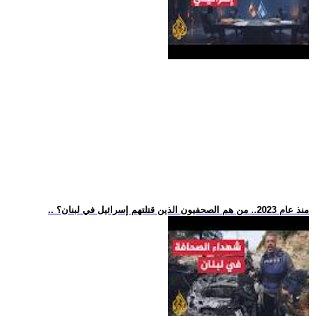
.. منذ عام 2023.. من هم الصحفيون الذين قتلتهم إسرائيل في لبنان؟