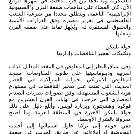
العسكرية وما تلاها من حرب دخلت في شهرها الرابع
الآن، كان القضاء على تفاهمات صفقة القرن و"الصهيونية
الإبراهيمية" الناعمة، وينطلق مجددا من شرعية الشعب
الفلسطيني في تقرير مصيره وفق القرارات الأممية
والحقوق المستقرة له، ويُجْهِزُ تماما على صفقة القرن
وتبعاتها.
جولة بلينكن
وتكتيكات تفجير التناقضات وإدارتها
وفي سياق النظر إلى المفاوض في المقعد المقابل للذات
العربية ودبلوماسيتها على طاولة المفاوضات؛ سنجد
المفاوض الأمريكي بخبراته المتراكمة في العصر
الحديث، التي تعتمد على تفجير التناقضات في مستودع
هوية الشعوب المستهدفة وفق تصورات نظريات الصدام
الحضاري التي خرجت في نهايات القرن العشرين مع
فوكويا وهنتنجتون وبرنارد لويس، وأبلغ دليل على ذلك
جولة بلينكن الأخيرة في المنطقة العربية وما أصبح
معروفا بالشرق الأوسط.
ففي جولته إلى تركيا حاول استمالتها إلى أجندته
التفاوضية او إملاءاته، عن طريق الحديث عن صفقة