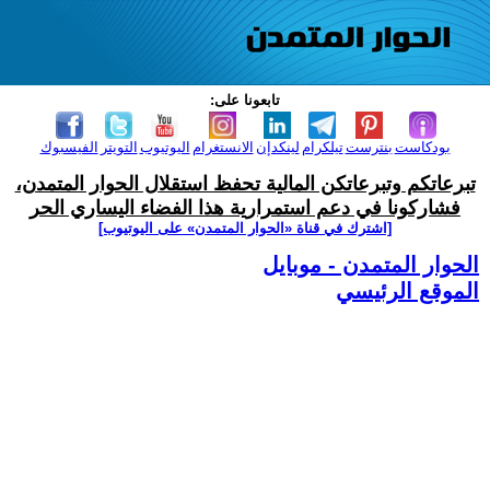
تابعونا على:
بودكاست
بنترست
تيلكرام
لينكدإن
الانستغرام
اليوتيوب
التويتر
الفيسبوك
تبرعاتكم وتبرعاتكن المالية تحفظ استقلال الحوار المتمدن،
فشاركونا في دعم استمرارية هذا الفضاء اليساري الحر
[اشترك في قناة ‫«الحوار المتمدن» على اليوتيوب]
الحوار المتمدن - موبايل
الموقع الرئيسي