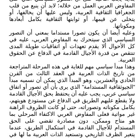
المفاوض العربي العمل من خلاله؛ لابد أن ينبع من قلب
الجغرافيا الثقافية العربية، وليس عليها أن يخالفها، أو
يتخلى عن قيمها، أو ثوابتها الثقافية بكامل أبعادها
ومكوناتها.
وعليه أيضا أن يكون تصورا مستداما بمعني أن التصور
السياسي الذي سيتحرك به المفاوض العربي، عليه في
كل الأحوال ألا يقدم تعهدات أو اتفاقيات طويلة المدى
تنتقص من قدرة الأجيال القادمة في الدفاع عن الحقوق
العربية.
وهذا مبدأ سياسي مهم للغاية في هذه المرحلة المتراجعة
من تاريخ الذات العربية في العقد الثالث من القرن
الحادي والعشرين، وهو المبدأ الذي يمكن أن نسميه مبدأ
"الجيوثقافية المستدامة" الذي يرى بأن أي تصور أو اتفاق
سياسي عربي، يجب عليه أن يحتفظ بحق الأجيال القادمة
ولا يقطع عليهم الطريق في الدفاع عن مستودع هويتهم،
بكامل مكوناته وتصوراته، حتى لو كانت الظروف الراهنة
غير مواتية فعلى المفاوض العربي الاكتفاء المرحلي بما
هو متاح وممكن، دون مصادرة تقضي على الحق
المستدام للأجيال القادمة في استكمال الطريق، عندما
يتغير الظرف التاريخي وتستعيد الذات العربية ما لها في