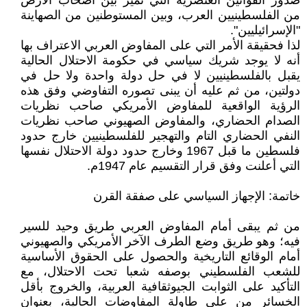
صدور القوانين العنصرية التي تميز بين أصحاب الأرض
من الفلسطينيين العرب، وبين المستوطنين من الصهاينة
"الإسرائيليين".
لذا فحقيقة الأمر التي على المفاوض العربي الاعتراف بها
أنه لا يوجد شريك سياسي في حكومة الاحتلال الحالية
يقبل بالفلسطينيين لا في حل دولة واحدة ولا حل في
دولتين، من ثم عليه أن يبنى تصوره التفاوضي وفق هذه
الرؤية الواقعية للمفاوض الأمريكي صاحب نظريات
الصدام الحضاري، والمفاوض الصهيوني صاحب نظريات
النفي الحضاري التام والتهجير للفلسطينيين خارج حدود
فلسطين ما قبل 1967 وخارج حدود دولة الاحتلال نفسها
التي أعلنت وفق قرار التقسيم عام 1947م.
خاتمة: الإجهاز السياسي على صفقة القرن
من ثم يبقى أمام المفاوض العربي طريق وحيد للسير
فيه؛ وهو طريق وضع الطرف الآخر الأمريكي والصهيوني
أمام الوقائع التاريخية والحصول على الحقوق الأساسية
للشعب الفلسطيني بوصفه شعبا تحت الاحتلال، مع
التأكيد على الثوابت الجيوثقافية العربية، والخروج بأقل
الخسائر من على طاولة المفاوضات الحالية، بعنوان