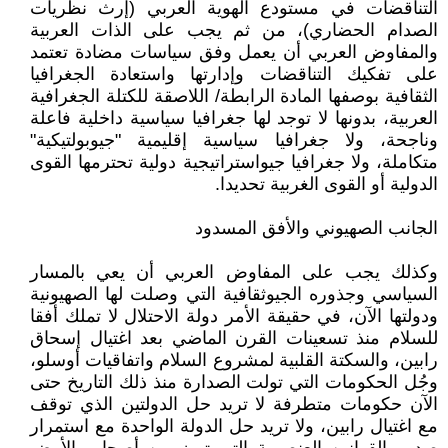
التناقضات في مستودع الهوية العربي (إرث نظريات
الصدام الحضاري)، من ثم يجب على الذات العربية
والمفاوض العربي أن يعمل وفق سياسات مضادة تعتمد
على تفكيك التناقضات وإدارتها واستعادة الجغرافيا
الثقافية بوصفها المادة الرابطة/ اللاصقة للكتلة الجغرافية
العربية، بدونها لا توجد لها جغرافيا سياسية داخلية فاعلة
وناجحة، ولا جغرافيا سياسية إقليمية "جيوبولتيكية"
متكاملة، ولا جغرافيا جيواستراتيجية دولية تحترمها القوى
الدولية أو القوى الغربية تحديدا.
الجانب الصهيوني والأفق المسدود
وكذلك يجب على المفاوض العربي أن يعي بالمسار
السياسي وجذوره الجيوثقافية التي وصلت لها الصهيونية
ودولتها الآن، في حقيقة الأمر دولة الاحتلال لا تملك أفقا
للسلام منذ تسعينات القرن الماضي بعد اغتيال إسحاق
رابين، والسكتة القلبية لمشروع السلام واتفاقيات أوسلو،
وجُل الحكومات التي تولت الصدارة منذ ذلك التاريخ حتى
الآن حكومات متطرفة لا تريد حل الدولتين الذي توقف
مع اغتيال رابين، ولا تريد حل الدولة الواحدة مع استمرار