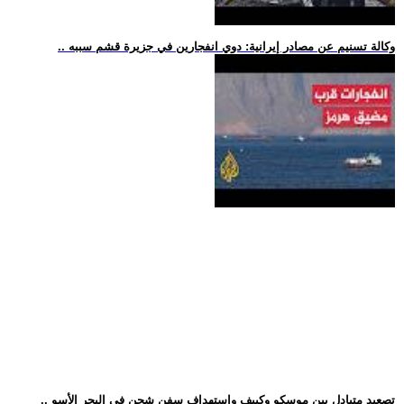
.. وكالة تسنيم عن مصادر إيرانية: دوي انفجارين في جزيرة قشم سببه
.. تصعيد متبادل بين موسكو وكييف واستهداف سفن شحن في البحر الأسو