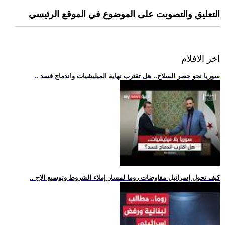
التعليق والتصويت على الموضوع في الموقع الرئيسي
اخر الافلام
.. سوريا نحو حصر السلاح.. هل تقترب نهاية الميليشيات واندماج قسد
.. كيف تحول إسرائيل مفاوضات روما لمسار إملاء الشروط وتوسيع الاح