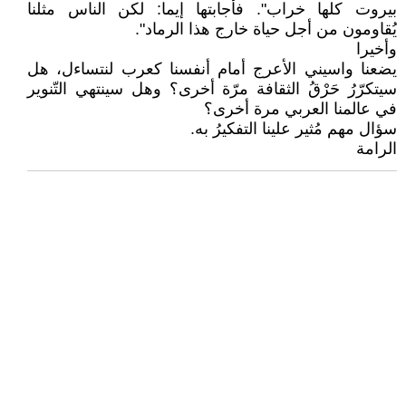
بيروت كلها خراب". فأجابتها إيما: لكن الناس مثلنا
يُقاومون من أجل حياة خارج هذا الرماد".
وأخيرا
يضعنا واسيني الأعرج أمام أنفسنا كعرب لنتساءل، هل
سيتكرّرُ حَرْقُ الثقافة مرّة أخرى؟ وهل سينتهي التّنوير
في عالمنا العربي مرة أخرى؟
سؤال مهم مُثير علينا التفكيرُ به.
الرامة