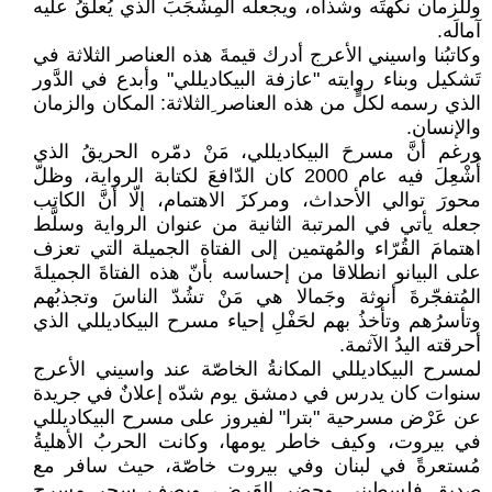
وللزمان نكهتَه وشذاه، ويجعلُه المِشْجَبَ الذي يُعلِّقُ عليه
آمالَه.
وكاتبُنا واسيني الأعرج أدرك قيمةَ هذه العناصر الثلاثة في
تَشكيل وبناء روايته "عازفة البيكاديللي" وأبدع في الدَّور
الذي رسمه لكلٍّ من هذه العناصر ِالثلاثة: المكان والزمان
والإنسان.
ورغم أنَّ مسرحَ البيكاديللي، مَنْ دمّره الحريقُ الذي
أُشْعِلَ فيه عام 2000 كان الدّافعَ لكتابة الرواية، وظلّ
محورَ توالي الأحداث، ومركزَ الاهتمام، إلّا أنَّ الكاتب
جعله يأتي في المرتبة الثانية من عنوان الرواية وسلَّط
اهتمامَ القُرّاء والمُهتمين إلى الفتاة الجميلة التي تعزف
على البيانو انطلاقا من إحساسه بأنّ هذه الفتاةَ الجميلةَ
المُتفجّرةَ أنوثة وجَمالا هي مَنْ تشُدّ الناسَ وتجذبُهم
وتأسرُهم وتأخذُ بهم لحَفْلِ إحياء مسرح البيكاديللي الذي
أحرقته اليدُ الآثمة.
لمسرح البيكاديللي المكانةُ الخاصّة عند واسيني الأعرج
سنوات كان يدرس في دمشق يوم شدّه إعلانٌ في جريدة
عن عَرْض مسرحية "بترا" لفيروز على مسرح البيكاديللي
في بيروت، وكيف خاطر يومها، وكانت الحربُ الأهليةُ
مُستعرةً في لبنان وفي بيروت خاصّة، حيث سافر مع
صديق فلسطيني وحضر العَرض، ويصف سحر مسرح