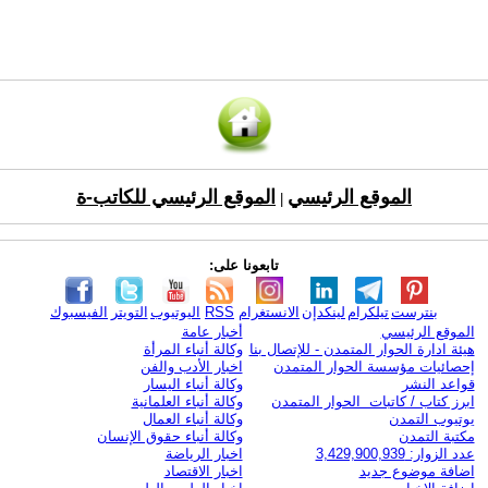
الموقع الرئيسي
الموقع الرئيسي للكاتب-ة
|
تابعونا على:
بنترست
تيلكرام
لينكدإن
الانستغرام
RSS
اليوتيوب
التويتر
الفيسبوك
الموقع الرئيسي
أخبار عامة
هيئة ادارة الحوار المتمدن - للإتصال بنا
وكالة أنباء المرأة
إحصائيات مؤسسة الحوار المتمدن
اخبار الأدب والفن
قواعد النشر
وكالة أنباء اليسار
ابرز كتاب / كاتبات الحوار المتمدن
وكالة أنباء العلمانية
يوتيوب التمدن
وكالة أنباء العمال
مكتبة التمدن
وكالة أنباء حقوق الإنسان
عدد الزوار: 3,429,900,939
اخبار الرياضة
اضافة موضوع جديد
اخبار الاقتصاد