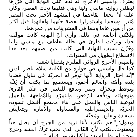
يعترف واسيني الأعرج أنّه ندم على النهاية التي قرّرها
لبطلي روايته ماسي ولينا وهي قتلهما تحت المطر، وكان
عليه أنْ يجعل لقاءَهما في المشهد الأخير تحت المطر
مُثيرا وسعيدا واستمرارا لقصة حبّهما ولقائهما قبل أكثر
من أربعين عاما وهما في العشرينات من عمرهما.
ولكنّني أخالفه في ذلك، وأرى أنّ النهاية كانت موفّقة
جدا، وتركت القارئ في حالة تعاطف مع ماسي ولينا
وحُزْن بسبب النهاية التي كانت من نصيبهما بعد هذا
الانقطاع الطويل من السنوات.
واسيني الأعرج الروائي الملتزم بقضايا شعبه
كما قال واسيني في حواره مح الكاتبة سلام ناصر الدين
"إنّه اختار الرواية لأنها توفّر له الحريّة في تناول قضايا
بلده وأمّته والعالم أجمع، ويستطيع بما يكتب أنْ يُنبِّه
ويوقظ ويحرّك ويثير ويدفع للتغيير في فكر القارئ
وتوجهاته ودَفْعه للرّفض والتمرّد والمُواجهة والعمل
لتوعية الناس والعمل على بناء مجتمع أفضل تسوده
الحريّة والديمقراطية والمساواة والأمان، ويتعايش
بسعادة وتعاون ومَحبّة.
ويقول: "نعم نكتب لأننا نريد من الجرح أن يظل حياً
ومفتوحاً...نكتب لأن الكائن الذي نحب تركَ العتبة وخرج
ونحن لم نقل له بعد ما كنا نشتهي قوله.."