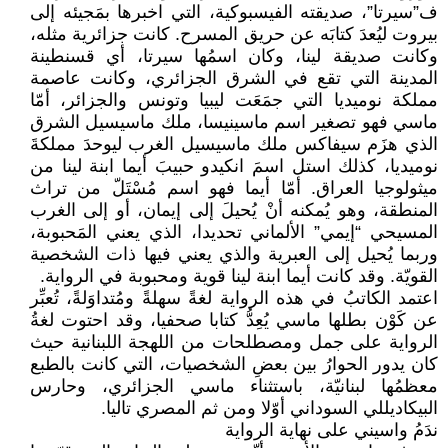
ف”سيرتا”، صديقته الفيسبوكية، التي اخبرها بمَجيئه إلى
بيروت ليُعدَ كتابَه عن حريق المسرح. كانت جزائرية مثله،
وكانت صديقة لينا، وكان اسمُها سيرتا، أي قسنطينة
المدينة التي تقع في الشرق الجزائري، وكانت عاصمة
مملكة نوميديا التي جمَعَت ليبيا وتونس والجزائر، أمّا
ماسي فهو تصغير اسم ماسينيسا، ملك ماسيسيل الشرق
الذي هزَم سيفاكس ملك ماسيسيل الغرب ليوحدَ مملكةَ
نوميديا، كذلك استل اسمَ انكيدو حبيبَ أيما ابنة لينا من
ميثولوجيا العراق. أمّا أيما فهو اسم مُسْتَلّ من تراث
المنطقة، وهو يُمكنه أنْ يُحيلَ إلى إيمان، أو إلى الغرب
المسيحي “إيمي” الألماني تحديدا، الذي يعني المَحبوبة،
وربما يُحيل إلى العبرية والذي يعني فيها ذات الشخصية
القويّة. وقد كانت أيما ابنة لينا قوية ومحبوبة في الرواية.
اعتمد الكاتبُ في هذه الرواية لغةً سهلةً ومُتداوَلةً، تُعبِّر
عن كَوْن بطلها ماسي يُعِدُّ كتابا صحفيا، وقد احتوت لغةُ
الرواية على جمل ومصطلحات من اللهجة اللبنانية حيث
كان يدور الحوارُ بين بعضِ الشخصيات، التي كانت بالطبع
معظمُها لبنانيّة، باستثناء ماسي الجزائري، وحارس
البيكاديللي السوداني أوّلا ومن ثم المصري تاليا.
ندَمُ واسيني على نهاية الرواية