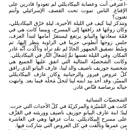
-اعترفي أنت وعصابة البيكاديللي لم تعودوا قادرين على
الإقناع. الناس تموت تحت القصف الإسرائيلي وأنتم
تغنون؟
وتتذكر لينا كيف في الليلة الأخيرة، ليلةِ حَرْق البيكاديللي،
وكان زوجُها قد رافقها إلى المسرح، وبينما كانت هي في
قمّة سعادتها والبيانو يرتفع ليستقرّ أمامها لتبدأ العزف،
جلس زوجها أنطوني حزينا في الزاوية ينظر إليها، ثم
وَسْط تصفيق الجمهور الحادّ لم تعُد تراه وتأكّدت أنَّه غادر
المكان. وفي الليلة نفسها تمَّ إشعالُ النّار في البيكاديللي.
وكانت الشخصيّة المثالية التي اتفق عليها الجميع هي
شخصية جوزيف ناصيف والد لينا، عازف البيانو الذي رافق
كلّ عروض فيروز والرحبانية وكان عازف البيكاديللي
المميّز، وقد أخذ بيد ابنته لينا لتحلّ مَحلّه فيما بعد. وانتهت
حياتُه برصاصة قنّاص غادر.
الشخصيّات النسائية
كانت هي المُميّزة والمركزيّةَ في كلّ الأحداث التي جرت.
لينا: ابنة عازف البيانو جوزيف ناصيف ووريثته في العَزْف
على مسرح البيكاديللي. بدأت عزفها وهي في العاشرة
من عمرها وتألّقت في كل العروض التي شاركت فيها.