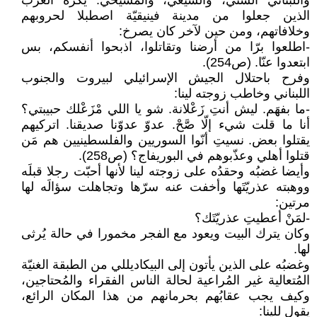
واللبناني السّني، والشيعي، والمسيحي. يكره العربَ
الذين جعلوا من مدينة فينيقيّة اصطبلا لحروبهم
وخلافاتهم، ومن حين لآخر كان يصرخ:
-اطلعوا برّا من أرضنا وتقاتلوا، اذبحوا أنفسكم، بس
ابتعدوا عنّا. (ص254).
وفرح باحتلال الجيش الإسرائيلي لبيروت والجنوب
اللبناني وخاطب زوجته لينا:
-ما بفهَم. ليش أنتِ زَعْلانة. شو يا اللي مْزَعْلك حبيبتي؟
أنا ما قلت شيء إلّا صَّحْ. عدوّ عدوّنا صديقنا. اتركيهم
يقتلوا بعض. نسيتِ أنّوا السوريين والفلسطينيين هم مَن
قتلوا أهلي وعذّبوهم في البوريفاج؟ (ص258).
وأيضا غضبُه وحقدُه على زوجته لينا لأنها أحبّت رجلا قبلَه
ووهبته عذريّتَها وأخفت عنه سرّها وتجاهلت سؤالَه لها
مرتين:
-لمَنْ أعطيتِ عذريّتَك؟
وكان يترك البيت ويعود مع الفجر مخمورا في حالة يُرثى
لها.
وغضبُه على الذين يأتون إلى البيكاديللي من الطبقة الغنيّة
المُتعالية غير المُراعية لحالة الناس الفقراء والمُحتاجين،
وكيف يجب عقابُهم بحرمانهم من هذا المكان الرائع،
يقول للينا: