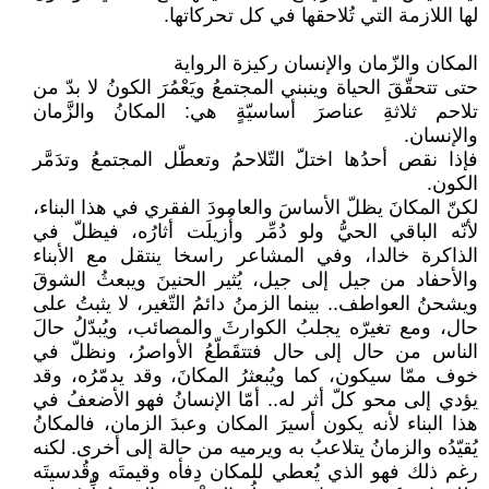
لها اللازمة التي تُلاحقها في كل تحركاتها.
المكان والزّمان والإنسان ركيزة الرواية
حتى تتحقّقَ الحياة وينبني المجتمعُ ويَعْمُرَ الكونُ لا بدّ من
تلاحم ثلاثةِ عناصرَ أساسيّةٍ هي: المكانُ والزَّمان
والإنسان.
فإذا نقص أحدُها اختلّ التّلاحمُ وتعطّل المجتمعُ وتدَمَّر
الكون.
لكنّ المكانَ يظلّ الأساسَ والعامودَ الفقري في هذا البناء،
لأنّه الباقي الحيُّ ولو دُمِّر وأُزيلَت أثارُه، فيظلّ في
الذاكرة خالدا، وفي المشاعر راسخا ينتقل مع الأبناء
والأحفاد من جيل إلى جيل، يُثير الحنينَ ويبعثُ الشوقَ
ويشحنُ العواطف.. بينما الزمنُ دائمُ التّغير، لا يثبتُ على
حال، ومع تغيرّه يجلبُ الكوارثَ والمصائب، ويُبدّلُ حالَ
الناس من حال إلى حال فتتقَطّعُ الأواصرُ، ونظلّ في
خوف ممّا سيكون، كما ويُبعثرُ المكانَ، وقد يدمّرُه، وقد
يؤدي إلى محو كلّ أثر له.. أمّا الإنسانُ فهو الأضعفُ في
هذا البناء لأنه يكون أسيرَ المكان وعبدَ الزمان، فالمكانُ
يُقيّدُه والزمانُ يتلاعبُ به ويرميه من حالة إلى أخرى. لكنه
رغم ذلك فهو الذي يُعطي للمكان دِفأه وقيمتَه وقُدسيتَه