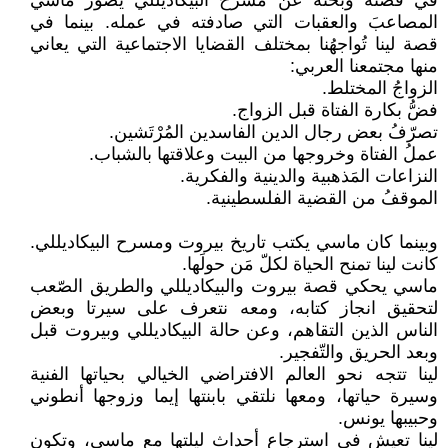
في قصته وبحثه عن مسرح البيكاديللي يصوّر ماسي
المصاعبَ والعقبات التي صادفته في عمله. بينما في
قصة لينا تُواجهُنا بمختلف القضايا الاجتماعية التي يعاني
منها مجتمعنا العربي:
الزواجُ المختلط.
فضُّ بكارة الفتاة قبل الزواج.
تصرّفُ بعض رجال الدين الفاسدين المُرْتَشين.
عملُ الفتاة وخروجها من البيت وعلاقتها بالشباب.
النزاعات المَذهبية والدينية والفكرية.
الموقفُ من القضية الفلسطينية.
وبينما كان ماسي يكتب تاريخ بيروت ومسرح البيكاديللي.
كانت لينا تمنح الحياة لكلّ مَن حولَها.
ماسي يحكي قصة بيروت والبيكاديللي والطريق الصّعب
لتحقيق انجاز كتابه، ومعه نتعرف على سيرتا وبعض
الناس الذين التقاهم، وعن حالة البيكاديللي وبيروت قبل
وبعد الحريق والتّفجير.
لينا تتجه نحو العالم الافتراضي الخيالي بحياتها الفنية
وسيرة حياتها، ومعها نلتقي بابنتها إيما وزوجها أنطوني
وحبيبها يونس.
لينا تعيش في استرجاع أحداث ليلتها مع ماسي، وتكون