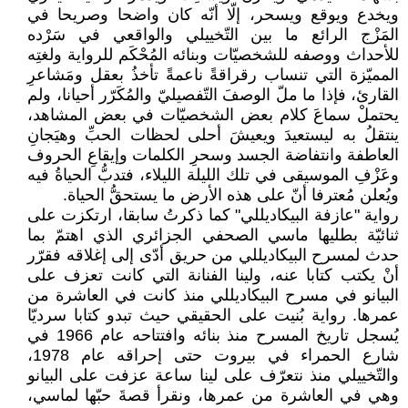
ويخدع ويوقع ويسحر، إلّا أنّه كان واضحا وصريحا في
المَزْج الرائع ما بين التّخييلي والواقعي في سَرْده
للأحداث ووصفه للشخصيّات وبنائه المُحْكَم للرواية ولغتِه
المميّزة التي تنساب رقراقةً ناعمةً تأخذُ بعقل ومَشاعرِ
القارئ، فإذا ما ملّ الوصفَ التّفصيليّ والمُكَرّر أحيانا، ولم
يحتملْ سماعَ كلام بعض الشخصيّات في بعض المشاهد،
ينتقلُ به ليستعيدَ ويعيشَ أحلى لحظات الحبِّ وهيَجانِ
العاطفة وانتفاضة الجسد وسحرِ الكلمات وإيقاعِ الحروف
وعَزْفِ الموسيقى في تلك الليلة الليلاء، فتدبُّ الحياةُ فيه
ويُعلن مُعترفا أنّ على هذه الأرض ما يستحقُّ الحياة.
رواية "عازفة البيكاديللي" كما ذكرتُ سابقا، ارتكزت على
ثنائيّة بطليها ماسي الصحفي الجزائري الذي اهتمّ بما
حدث لمسرح البيكاديللي من حريق أدّى إلى إغلاقه فقرّر
أنْ يكتب كتابا عنه، ولينا الفنانة التي كانت تعزف على
البيانو في مسرح البيكاديللي منذ كانت في العاشرة من
عمرها. رواية بُنيت على الحقيقي حيث تبدو كتابا سرديّا
يُسجل تاريخ المسرح منذ بنائه وافتتاحه عام 1966 في
شارع الحمراء في بيروت حتى إحراقه عام 1978،
والتّخييلي منذ نتعرّف على لينا ساعة عزفت على البيانو
وهي في العاشرة من عمرها، ونقرأ قصةَ حبّها لماسي،