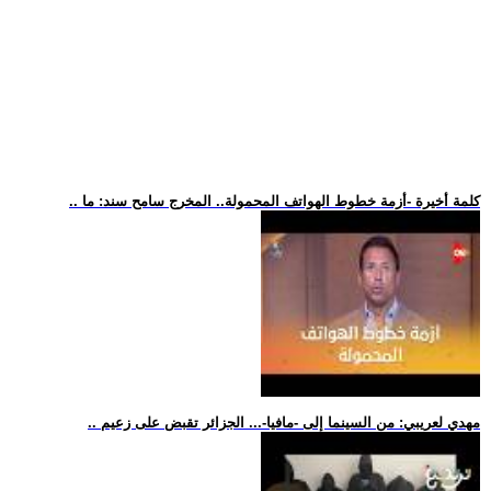
.. كلمة أخيرة -أزمة خطوط الهواتف المحمولة.. المخرج سامح سند: ما
.. مهدي لعريبي: من السينما إلى -مافيا-... الجزائر تقبض على زعيم