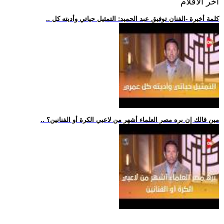
اخر الافلام
.. كلمة أخيرة -الفنان توفيق عبد الحميد: التمثيل حياتي وأديته كل
.. مين قالك إن بره مصر العلماء أشهر من لاعبي الكرة أو الفنانين؟