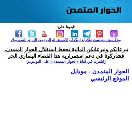
تابعونا على:
بودكاست
بنترست
تيلكرام
لينكدإن
الانستغرام
اليوتيوب
التويتر
الفيسبوك
تبرعاتكم وتبرعاتكن المالية تحفظ استقلال الحوار المتمدن،
فشاركونا في دعم استمرارية هذا الفضاء اليساري الحر
[اشترك في قناة ‫«الحوار المتمدن» على اليوتيوب]
الحوار المتمدن - موبايل
الموقع الرئيسي