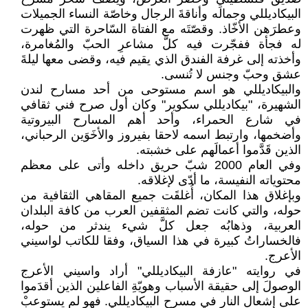
البيكاديللي وجمالَه وأناقةَ الرجال وخاصّة النساء الجميلات
وعطرَهن الأخّاذ. وقصّتَه مع الفتاة السّاحرة التي ظهرت
له فجأة ففجّرت فيه كلَّ مشاعرِ الحبّ والمُغامرة،
وأخذته إلى غرفة الفندق الذي يقيم فيه، وقضى معها ليلةَ
عشق وحبّ وجنس لا تُنسى.
والبيكاديللي هو اسم مستوحى من أحد مسارح لندن
الشهيرة، "بيكاديللي سكوير" وكان أول صرح فني ثقافي
في شارع الحمراء، وأحد أهم المسارح البيروتية
وأضخمها، وارتبط اسمه لاحقا بفيروز والأخَوَين الرحباني،
الذين قَدَّموا أعمالَهم على خشبته.
وفي العام 2000 شبّ حريق داخله وأتى على معظم
محتوياته النفيسة، ما أدّى لإغلاقه.
وبإغلاق هذا المكان، أُغلقَت جميع المقاهي الثقافية من
حوله، والتي كانت تضم المثقفين العرب من كافة البلدان
العربية، وذهابُه جعل كلَّ شيء يندثر من حوله،
فالخساراتُ كبيرة في هذا السياق، وفقا للكاتب لواسيني
الأعرج.
في روايته "عازفة البيكاديللي" أراد واسيني الأعرج
الوصولَ إلى حقيقة الأسباب وهويّةِ الفاعلين الذين أقدَموا
على إشعال النار في مسرح البيكاديللي. فهو لم يستوعبْ