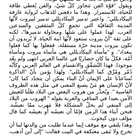
ويقول "قوّة الفن تتجاوز كلّ شيْ، والفن يُعطي طاقة
للحياة، للاستمرار. وهذا ما دفعني للذهاب لرواية عازفة
البيكاديللي". واعتبر تدمير البيكاديللي تدمير لبيروت لأنّها
المدينة الثقافيّة التي تجمع كلّ المثقفين والمبدعين
العرب. لهذا عملوا على شلّها ومحاولة تدميرها"، لكنه
على ثقة "أنّ بيروت ستعود لأنّها ابنة الحياة. لا يُريدون أن
تكون بيروت مدينة حرّة مستقلة، ففعلوا بها كما فعلوا
ببغداد". و "مأساة البيكاديللي هي مأساة بيروت ومأساة
أمّة، فكلّ ما كان حضاريّا في عالمنا العربي انتهى ولم يعُد
موجودا. فهذا التّشقّق والانقسام في العالم العربي وكأنّه
دُمّر ومُزّق كما البيكاديللي". ولهذا يؤمن بأنّ "الذاكرة
تُساعدُنا على الإيمان أنّ البناء يمكن أن يتجدّد كما كان"
لأنّ الإنسان هو مَنْ يصنع المعنى في مثل هذه الظروف
القاسية ". ويُحذّر من هروب البعض من البلاد طلَبا للعيش
الآمن بعيدا في المنافي والغربة بقوله " الهروب من البلاد
إلى المنفي لم يحلّ المشكلة فلا مَهرب ممّا نعيشُه.
فنحن أبناء هذا الزمن فإمّا أن نعيشَه أو نعيشَه كما قال
مؤلف دون كيخوت.
وهذا يلتقي مع موقف إيما عندما طلبت من والدتها لينا أن
تخرج ولا تَبقى معتكفة في البيت فقالت: "إلى أين أذهب،