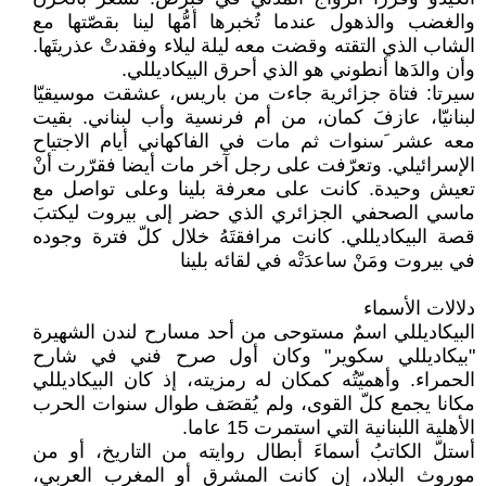
والغضب والذهول عندما تُخبرها أمُّها لينا بقصّتها مع
الشاب الذي التقته وقضت معه ليلة ليلاء وفقدتْ عذريتَها.
وأن والدَها أنطوني هو الذي أحرق البيكاديللي.
سيرتا: فتاة جزائرية جاءت من باريس، عشقت موسيقيّا
لبنانيّا، عازفَ كمان، من أم فرنسية وأب لبناني. بقيت
معه عشر َسنوات ثم مات في الفاكهاني أيام الاجتياح
الإسرائيلي. وتعرّفت على رجل آخر مات أيضا فقرّرت أنْ
تعيش وحيدة. كانت على معرفة بلينا وعلى تواصل مع
ماسي الصحفي الجزائري الذي حضر إلى بيروت ليكتبَ
قصة البيكاديللي. كانت مرافقتَهُ خلال كلّ فترة وجوده
في بيروت ومَنْ ساعدَتْه في لقائه بلينا
دلالات الأسماء
البيكاديللي اسمٌ مستوحى من أحد مسارح لندن الشهيرة
"بيكاديللي سكوير" وكان أول صرح فني في شارح
الحمراء. وأهميّتُه كمكان له رمزيته، إذ كان البيكاديللي
مكانا يجمع كلّ القوى، ولم يُقصَف طوال سنوات الحرب
الأهلية اللبنانية التي استمرت 15 عاما.
أستلّ الكاتبُ أسماءَ أبطال روايته من التاريخ، أو من
موروث البلاد، إن كانت المشرق أو المغرب العربي،