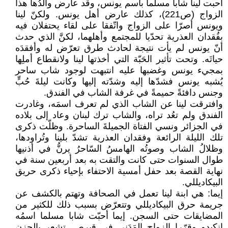
أحبت لينا شابا مسلما باسم يونس، وقد عارض والدُها هذا
الزواج (ص221)، كذلك عارض أهل يونس. ولكنّ لينا
ويونس أصرّا على الزواج واتّفقا على لقاء يحتفلان فيه
بفُقدان العذرية تحدّيا للمجتمع وأهلهما، لكنَّ الذي حدث
أنّ يونس لم يأت نتيجة لحادث طرق تعرّض له وأفقدَه
حياتَه. وتحت تأثير الحَبّة التي أخذتها لينا ولانقطاع أملِها
بمجيء يونس وغضبها عليه انتبهت لوجود شاب ساحر
يُشبه يونس فشدّها إليه وشدّته إليها وكانت ليلةَ حُبٍّ
وجنس دافئةً حميمةً في غرفة الشاب في الفندق.
وافترقت لينا عن الشاب الذي لم تعرف اسمَه، وغادرت
الفندق ولم تعُد تراه، والشاب ترك لبنان وعاد إلى بلاده
في الجزائر ونسي الفتاة الجميلةَ الساحرة. وظلّت ذكرى
تلك الليلة الرائعة وفقدان العذرية تشدّ بلينا وتُراودها،
وظلالُ الشاب وصوتُه الهامسُ السّاحرُ يرنُّ في أذنيها
طوال السنوات حتى كانت والتقت به بعد أربعين سنة في
نهاية القصة بعد حفل أمسية الاحتفاء بإحياء ذكرى حريق
البيكاديللي.
إيما: هي ابنة لينا تعمل في الصحافة وتهتم بالكشف عن
جريمة حرق البيكاديللي وتتعرّض بسبب ذلك للكثير من
المضايقات حتى السجن. إيما أحبّت شابا مسلما اسمُه
انكيدو وقرّرا الزواج المَدَني في قبرص. تشعر بالحزن