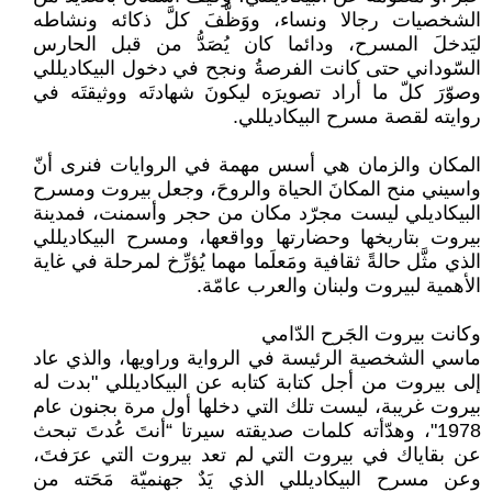
الشخصيات رجالا ونساء، ووَظَّفَ كلَّ ذكائه ونشاطه
ليَدخلَ المسرح، ودائما كان يُصَدُّ من قبل الحارس
السّوداني حتى كانت الفرصةُ ونجح في دخول البيكاديللي
وصوّرَ كلّ ما أراد تصويرَه ليكونَ شهادتَه ووثيقتَه في
روايته لقصة مسرح البيكاديللي.
المكان والزمان هي أسس مهمة في الروايات فنرى أنّ
واسيني منح المكانَ الحياة والروحَ، وجعل بيروت ومسرح
البيكاديلي ليست مجرّد مكان من حجر وأسمنت، فمدينة
بيروت بتاريخها وحضارتها وواقعها، ومسرح البيكاديللي
الذي مثَّل حالةً ثقافية ومَعلَما مهما يُؤرِّخ لمرحلة في غاية
الأهمية لبيروت ولبنان والعرب عامّة.
وكانت بيروت الجَرح الدّامي
ماسي الشخصية الرئيسة في الرواية وراويها، والذي عاد
إلى بيروت من أجل كتابة كتابه عن البيكاديللي "بدت له
بيروت غريبة، ليست تلك التي دخلها أول مرة بجنون عام
1978"، وهدّأته كلمات صديقته سيرتا “أنتَ عُدتَ تبحث
عن بقاياك في بيروت التي لم تعد بيروت التي عرَفتَ،
وعن مسرح البيكاديللي الذي يَدٌ جهنميّة مَحَته من