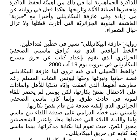
للذاكرة الجماهيرية لما في ذلك من أهميّة لحفظ الذاكرة
وتحفيزها لصيانة الأمّة وتاريخها. هكذا فعل في روايته عن
مي زيادة وفي عازفة البيكاديللي وأخيرا مع "حيزية"
العاشقة البدوية الجزائريّة التي أثارت قصّتُها ولا تزال
خيال الشعراء.
رواية "عازفة البيكاديللي" تسير في خطّين مُتداخلَين.
*الخطّ الواقعي الذي فيه نُرافق ماسيني الصحفيّ
الجزائري الذي يقوم بإعداد كتاب عن حرق مسرح
البيكاديللي في بيروت يوم 19 آب 2000
*والخطّ التَّخييلي الذي فيه تروي لينا عازفة البيكاديللي
قصة حياتها ونبوغها وحبّها ليونس الشاب المسلم رغم
معارضة أهلهما. الذي اتفقت وإيّاه تحَدّيا للأهل والعادات
على الاحتفال بفَضّ بكارتها، لكن يونس لم يحضر للقاء
لموته في حادث طرق. وإنما كان ماسي الصحفي
الجزائري الذي التقته صدفة مَن قام بفضّ بكارتها.
واسيني بنى خطَّه الدرامي على صدفة اللقاء بين ماسي
ولينا والليلة الليلاء التي قضياها معا، واعتبر الشخصيتين
محورَ النّصّ، حيث تقوم لينا بكتابة مذكراتها، بينما ماسي
يُعدّ كتابه عن حريق البيكاديللي..