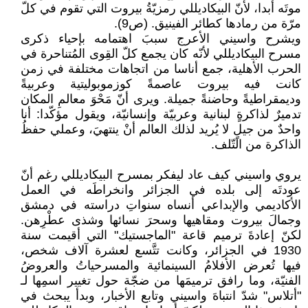
موتَه أبدا، لأنّ البيكاديللي رمزيّةُ بيروت التي تقوم في كلّ
مرّة من رمادها كطائر الفينيق. (ص9).
ويشرح واسيني الأعرج سببَ اهتمامه بإحياء ذكرى
مسرح البيكاديللي لأنّه كان يجمع كلّ القِوى المُتناحرة في
الحرب الأهلية، جمع أناسا من اتجاهات مختلفة في زمن
كانت فيه بيروت عاصمةً كوزموبوليتية وعربيةً
وديمقراطيةً وحاضنةً جميلة. ويرى أنّ مَحْوَ معالمِ المكان
تدميرٌ لذاكرةٍ لبنانية وعربيّة وإنسانيّة، ويقول مؤكّدا: أنا
واحدٌ من جيلٍ لا يُريد لذلك العالم أنْ ينتهيَ، وعملي حفظُ
الذاكرة من التّلف.
يروي واسيني كيف عاد ليفكر بمسرح البيكاديللي رغم أنّ
عودتَه إلى بلده في الجزائر وانخراطَه في العمل
الأكاديمي والإبداعي أنساه سنواتِ دراسته في دمشق
وجمالَ بيروت ومقاهيها وسحرَ نسائها وشذى عطْرِهن.
لكنّ إعادةَ ترميم قاعة "الماجستيك" التي أقيمت سنة
1930 في الجزائر، وكانت تتَّسع لعشرة آلاف شخص،
فيها تُعرض الأفلامُ السينمائية والمسرحياتُ والعروضُ
الفنيّة، وما رافق ترميمَها من ضجّة حول تغيير اسمِها لـ
"أتلاس" شدّ انتباهَ واسيني وتابع الأخبار، وبدأ يبحث في