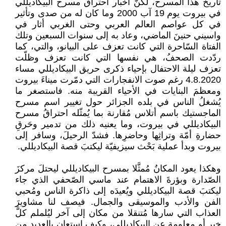
تاريخ هذا المسرح، لكنّ أخبار احتراق مسرح البيكاديللي
في بيروت يوم 19 آب 2000 وما كان له من صدى وتأثير
في كل عواصم العالم العربي وحتى الغربي أثار في
واسيني حنينَ الماضي، وعاد به إلى سنوات السبعين وتلك
الفتاة السّاحرة التي كانت تعزف على البيانو، والتي، كما
ردّدت الصحفُ، هي نفسها التي كانت تعزف وظلّت
تعزف ليلة الاحتفال بإحياء ذكرى حريق البيكاديللي مساء
4.8.2020 رغم صوت الانفجارات التي دمّرت ميناءَ بيروت
ومعظمَ البنايات في الأحياء القريبة منه. فاستصغر ما
يُشغلُ الناس في بلده الجزائر حول تغيير اسم مسرح
الماجستيك باسم أتلاس مُقارنة بما يُمثّله احتراقُ مسرح
البيكاديللي في بيروت، وما يعنيه ذلك من تدمير وحَرقِ
حضارةِ أمّة وتراثِها وحاضرِها. فشدّ الرحيلَ، وسافر إلى
بيروت وبدأ عملية بَحْث سيزيفيّة ليكتبَ قصة البيكاديللي.
وهكذا يعود المكانُ مُمثَّلا بمسرح البيكاديللي ليحتلَ مركزَ
الصّدارة وبؤرةَ الاهتمام عند ماسي الصّحفي الذي جاء
ليكتبَ قصة البيكاديللي ويُعيدَه إلى ذاكرة الناس ومُحبي
الفن والأدب والموسيقى والجمال. فيصف لنا مشاويرَ
العذاب التي سارها مُتنقلا من مكان إلى آخر ليُلملم كلَّ
خبر أو معلومة عن البيكاديللي، وكيف استعان بالعديد من