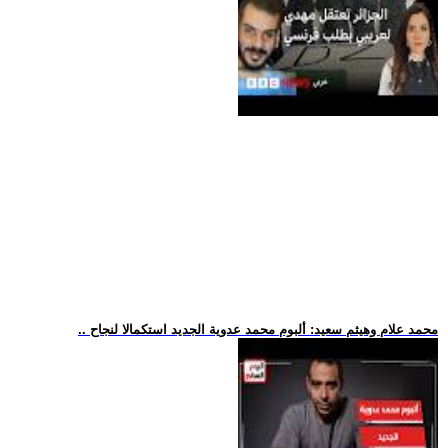
.. محمد علام وهيثم سعيد: ألبوم محمد عدوية الجديد استكمالا لنجاح