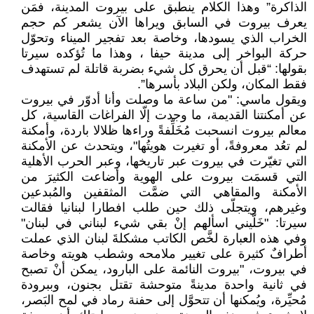
الذاكرة” وهذا الكلام ينطبق على بيروت المدينة، فمَن
يعرف بيروت في السابق ويراها الآن يشعر كم حجم
الخراب الذي يسودها، وخاصة بعد تفجير الميناء وتحوّل
حركة البواخر إلى مدينة حيفا ، وهذا ما تُؤكده سيرتا
بقولها: “قبل أن يحرق كل شيء بضربة قاتلة لم تستهدف
فقط المكان، ولكن البلاد بأسرها”.
ويقول ماسي: "من ساعة ما وصلت وأنا أدوّر في بيروت
عن أمكنتنا القديمة، ما وجدت إلّا الفراغات القاسية، كل
معالم بيروت انسحبت مُخَلِّفةً وراءها ظلالا باردة، وأمكنة
لم تعُد معروفةً، أو تغيرت هويتُها"، ويتحدث عن الأمكنة
التي تغيّرت في بيروت عبر تاريخها، وعبر الحرب الأهلية
التي قسمَت بيروت على الهوية وأضاعت الكثيرَ من
الأمكنة والمقاهي التي ضمَّت المثقفين والمُبدعين
وغيرهم، ويتجلّى ذلك حين طلب افطارا لبنانيا فقالت
سيرتا: "خَلّيني اسألهم إنْ بقي شيء لبناني في لبنان"
وفي هذه العبارة لخَّص الكاتب مشكلةَ لبنان الذي عملت
أطرافٌ كثيرة على تغيير ملامحه وشطب هويته وخاصة
في بيروت، "بيروت النائمة على البارود، يمكن أنْ تصبح
في ثانية واحدة مدينةً متوحشة تقتل بجنون، وببرودة
مُحيِّرة، ويُمكنها أن تتحوَّل إلى حفنة رماد في لمح البَصر،