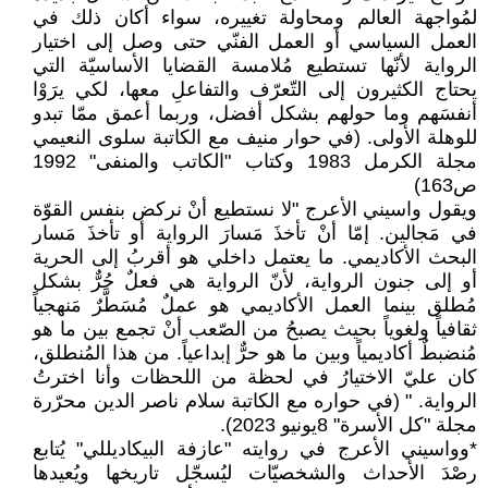
لمُواجهة العالم ومحاولة تغييره، سواء أكان ذلك في
العمل السياسي أو العمل الفنّي حتى وصل إلى اختيار
الرواية لأنّها تستطيع مُلامسة القضايا الأساسيّة التي
يحتاج الكثيرون إلى التّعرّف والتفاعلِ معها، لكي يرَوْا
أنفسَهم وما حولهم بشكل أفضل، وربما أعمق ممّا تبدو
للوهلة الأولى. (في حوار منيف مع الكاتبة سلوى النعيمي
مجلة الكرمل 1983 وكتاب "الكاتب والمنفى" 1992
ص163)
ويقول واسيني الأعرج "لا نستطيع أنْ نركض بنفس القوّة
في مَجالين. إمّا أنْ تأخذَ مَسارَ الرواية أو تأخذَ مَسار
البحث الأكاديمي. ما يعتمل داخلي هو أقربُ إلى الحرية
أو إلى جنون الرواية، لأنّ الرواية هي فعلٌ حُرٌّ بشكل
مُطلق بينما العمل الأكاديمي هو عملٌ مُسَطَّرٌ مَنهجياً
ثقافياً ولغوياً بحيث يصبحُ من الصّعب أنْ تجمع بين ما هو
مُنضبطٌ أكاديمياً وبين ما هو حرٌّ إبداعياً. من هذا المُنطلق،
كان عليّ الاختيارُ في لحظة من اللحظات وأنا اخترتُ
الرواية. " (في حواره مع الكاتبة سلام ناصر الدين محرّرة
مجلة "كل الأسرة" 8يونيو 2023).
*وواسيني الأعرج في روايته "عازفة البيكاديللي" يُتابع
رصْدَ الأحداث والشخصيّات ليُسجّل تاريخها ويُعيدها