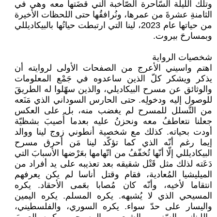
وتلك الليلة السّاحرة الصّاخبة التي قضَتها معه وهي في
الثامنةِ عشرةَ من عمرها، ونُرافقُها حتى اللحظات الأخيرة
من حياتها عام 2023، لينا التي ارتبطت حياتُها بالبيكاديللي
وبمسارحَ بيروت.
شخصيات الرواية
اهتم واسيني الأعرج من الصفحات الأولى لروايته أن
يذكر ويشكر كلّ الذين ساعدوه في جَمْع المعلومات
والوثائق عن مسرح البيكاديلي، والذين سهّلوا له الطريقَ
للوصول إليه ودخولِه. حتى الحارس السوداني الذي مَنَعه
من التَّسلل للمسرح لم يغضب منه، بل على العكس
جعلنا نتعاطفُ معه ونحزنُ عليه بعدما أُصيبَ بشظيّة
أودت بحياته. كذلك مع شخصية أنطوني زوج لينا ووالد
إيما رغم أنّه الذي كما تؤكّد لينا مَن أحرق مسرح
البيكاديللي إلّا أنّها تُخفّفُ من اتّهامها بعَرْضها الأسبابَ التي
دَعَته لذلك مثل قَتْل شقيقه بعد تعذيبه على يد أفراد من
الميليشيا المُعادية، فقام وقتل أناسا لم يكن يعرفهم
انتقاما لأخيه، وأنّه كان مُصابا بعَمى الأحقاد. يكره
المسيحي الذي لا يُشبهه. يكره المسلم. يكره اليمين
واليسار على حدّ سواء. يكره السوري، والفلسطيني،