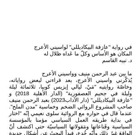
في رواية "عازفة البيكاديللي" لواسيني الأعرج
المكان هو الأساس وكلّ ما عَداه ظلال له
د. نبيه القاسم
ما بين عبد الرحمن منيف وواسيني الأعرج
يُذكّرني واسيني الأعرج، بعد قراءتي لبعض رواياته،
وخاصّة روايتيه "مَيْ، ليالي إيزيس كوبيا، ثلاثمائة ليلة
وليلة في جحيم العصفورية" (الدار الأهلية 2018) و
"عازفة البيكاديللي" (دار الآداب2023) بعبد الرحمن منيف
صاحبِ المشروع الروائي الضخم وخماسية "مدن الملح".
عندما قال في حواره مع الروائية سلوى نعيمي إنّه "اختار
في بداية طريقه العمل السياسي مؤمنا بالمؤسسة
السياسية وقَناعاتها ومَقولاتها السياسيّة حتى اكتشف أنّ
الواقعَ غيرُ ذلك وأنّه خُدع، فبدأ البحثَ عن أشكال جديدة