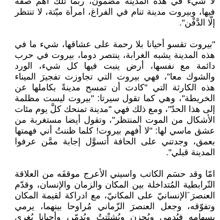
لا شيء في هذه المدينة مضمون، ربما تلك أهم صفة
فيها، وبيروت مدينة تنام في الفراغ، امرأة ميّتة، لا تنتظر
إلّا الدَّفْن".
"بيروت تقسو أحيانا بلا رحمة على عشاقها، شيء ما في
هذه المدينة يشبه الغرابة، ينتصر دوما، بيروت في حرب
دائمة مع نفسها، أرض ينبت فيها كل شيء، الورد
والشوك معا”، فهي بيروت التي تجاوزت تفجيرَ الميناء
هذه الكارثة التي "كادت أن تمسح مدينةً بكاملها عن
الخريطة"، وهي كما تقول سيرتا: "بيروت ليست مظلمة
إلى هذا الحدّ"، ومع ذلك فهي "مدينة تمنحك كلَّ يوم مئات
الأشكال من الموت المنتظر"، وتقول أيضا مستغربة من
عشق ماسي لها: "لا أفهم بيروت! كلما ظننتُ أني فهمتها
بعمق، وجدتني على الحافة أتسوَّل إجابة ممَّن عرفوا
المدينة قبلي".
امّا وقد حسَم الكاتب واسيني الأعرج موقفَه من العلاقة
التّرابطية المُتداخلة بين المكان والزمان والإنسان، وقدّم
العنصرَ َالإنسانيّ على المكانيّ، مع ادراكة لقيمة المكان
وتفوّقه، وجعل العنصرَ الزّماني مُراوحا بينهما، يرمي
بسهامه فيُدمي ويُحزن ويُشتْتِتُ ويُدمّر، وأحيانا يُغري