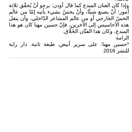
وإذا كان الفنان المبدع كما قال أودن: يرجو أنْ يُحقّق ثلاثة
أمور؛ أنْ يصنع شيئًا، وأنْ يحسّ بشيء يأتيه إمّا من عالَم
الحسّ الخارجي أو من عالم المشاعر الدّاخلي، وأن ينقل
هذه الأحاسيس إلى الآخرين، فإنّ حسين مهنا كان هو هذا
المبدع، وكان هذا الفنّان الخَلّاق.
الرامة
*حسين مهنا: على سرير أبيض. طبعة ثانية. دار راية
للنشر 2016