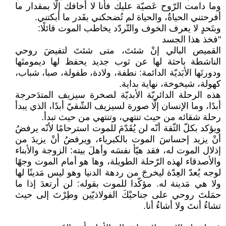
وما دامت الرّوح عَصيّة عليك فأنا لا أخافك إلّا بمقدار ما
أفرحتني الحياةُ، والحياة لم تُضحكني بقَدر ما أبكتني.
وبتَحدٍ لا يعرف الخوف والتّردّد يخاطب الموت قائلًا:
"فخذ هذا الجسد
القميص البالي إنْ شئتَ، متى شئتَ لتفيضَ روحي
الناشطة باحثة لها عن ثوب جديد يحفظ لها ديمومتَها
ودورتَها الأبَديّة الدائمة: نطفة، ولادة، طفولة، صبا، شباب،
كهولة، شيخوخة، نهاية بداية.
هذه الرحلة الدائريّة الأبديّة لصخرة سيزيف المتدَحرجة
أبدًا، وما الإنسان إلّا صورة لسيزيف الشّقيّ أبدًا، الذي يبدأ
رحلة شقائه من حيث تنتهي، وتنتهي من حيث تبدأ.
ويؤكد بكلّ الثّقة أنّه لن يُقَدّمَ للموت استرحامًا لأنّه يرفضُ
أنْ يزيد إحساسَ الموت بالكبرياء، ويرفضُ أنْ يزيدَ من
إذلال الموت له، فقد هيّأ نفسَه وأهلَ بيته: الزوجة والأبناء
والأصدقاء لهذه الرّحلة الطويلة، وها هو أمام الموت وجهًا
لوجه يُعدّ العِدّة ليخرجَ من ردهة الدنيا وهو ليس مَدينًا لها
ولا هي مَدينة له. مؤكّدا للموت بقوله: لن أرتعدَ إذا ما
حمَلتَ روحي على جناحيْكَ الفولاذيّين وطِرْتَ إلى حيث
تشاءُ أنتَ ولا أشاءُ أنا.