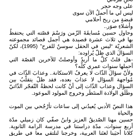
على وجه حجر
ليس لي ما أحملُ الآن سوى
قبضةٍ من ريح أحلامي
وأشلاءِ صوَر..
وحاول حسين مُسابقَةَ الزّمن ورَسْمَ قصّته التي يحتفظُ
بها في ثلاث عشرة قصيدة هي أجمل قصائد مجموعته
الشعريّة “ليس في الحقل سوسنٌ للفرح” (1995)، لكنّ
السؤالَ الذي ظلّ يُراوده:
-هل قلتُ كلَّ ما أريدُ وأوصلتُ للآخرين القصّة التي
أحملها سنوات عمري كلّه؟
ولأنّ سؤالَ الذّات لا يعرفُ الاستكانة.. وعذابَ الذّات في
مُواجهة السؤال لا عذابَ بعده، فقد ظلّ يتقلّبُ بين
السؤال وعذاب الذّات إلى أنْ كانت لحظةُ التّفجّر الذّاتيّ
وطَلَق الولادة المنتَظَر وخروج المولود الموعود.
هذا النصّ الأدبي يُعيدُني إلى ساعات تأرْجُحي بين الموت
والحياة
حسين مهنا الصّديقُ العزيز وابنُ صفّي كان زميلي مدّة
أربع سنوات، مدّة دراستنا في مدرسة الرامة الثانوية.
كلانا أحبَبنا لغتَنا العربية، وخرجنا لنلتقي معا في طريق