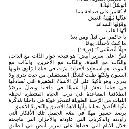
أتوسّلُ اليكَ!!
لا تُقامر على صَداقة بيننا
غذّتْها بُلَهْنِيَةُ العَيش
وقَوّتْها الشدائد
أيّها القلب..
يا حاكمي من قَبلُ ومن بعدُ
ما كنتُ لأخذلَك يومًا
فهلّا أنْصَفْتَني؟" (ص16)
نَصُّ "على سرير أبيض" هو نتيجة حوار الذّات مع الذات،
والذّات مع الحياة، والذّات مع الآخرين، والذّات مع
الموت. هو استعادة لأحداث مرّت في حياة الرّاوي طوتها
السنون ولكنّها ظلّت تُشكّل المستقبلي من حيث يدري ولا
يدري، وهو تأكيدٌ على أنّ الأشياءَ الصّغيرة التي نُصادفُها
في حياتنا تَحفرُ لها عميقًا في داخلنا وتظلّ تترصّدُ
انطلاقتنا المتباعدةَ في درب الحياة المنتظرة لحظة
اللهاث من الرّحلة الطويلة لتتفجّر قويّة في داخلنا مُذكّرة
بأنّها الألصَقُ بحياتنا وأنّها الآهةُ الأصدق والتّجربةُ الأعمق.
يرصد حسين مهنّا في نصّه الجميل تلك الأفكار التي
راودته والذكرياتِ التي عاودته والأحزانَ التي هاجمته
خلال الأيام التي قضاها على سرير أبيض في الطابق