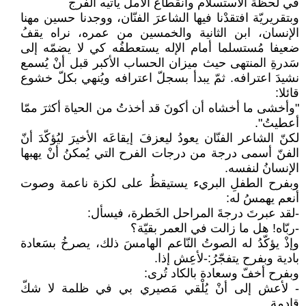
في لحظة الاستسلام وانقطاع الأمل يأتيه الفَرج
وبتقريريّة افتقدْنا فيها الشاعرَ الفنّان، ووجدنا حسين مهنا
الإنسان، ابن الثانية والخمسين من عمره، نراه يقفُ
ضعيفا مُستسلما أمام الإله يستعطفُه كي لا يضمّه إلى
سَدرةِ المنتهى حيث ميزان الحساب الأكبر قبل أنْ يُسمع
نشيدَ اعترافه. ثمّ يبدأ بسجلّ اعترافه ويُنهي بكلّ خشوع
قائلا:
"وأخشى ما أخشاه أن أكونَ قد أخذتُ من الحياة أكثرَ ممّا
أعطيتُ".
لكنّ الشاعر الفنّان يعودُ ليعزفَ إيقاعَه الأخيرَ ليُؤكّدَ أنّ
الفنّ أسمى درجة من درجات الفرح التي يُمكنُ أنْ يهبها
الإنسانُ لنفسه.
وبفرح الطفلِ البريء يستيقظُ على لكزة ناعمة وصوت
أنعم يهمسُ له:
-لقد عبرتَ درجةَ المراحل الخَطرة، فيسأل:
-ربّاه! هل ما زالت في العمر بقيّة؟
وإذْ يؤكّدُ له الصوتُ النّاعم الهامسَ ذلك، يصرخُ بسَعادة
بادية وبفرح يتفجّرُ:-لأعِش إذا.
وبفرح أخفّ وسعادة بالكاد تُرى:
- لأعش إلى أنْ يُلْقي مَصيري بي في ظلمة لا شكّ
قادمة.