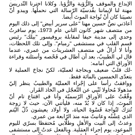
الإبداع والموقف والرُّؤية والرُّؤيا. وكلانا اخترنا التّدريسَ
مهنة لنا لإيماننا بقُدسيّة الرّسالة التي نحملُها. ويبدو أنّ
نصيبَنا كان أنْ نُواجهَ الموتَ أيضا.
أعادَني نصُّ حسين مهنا "على سرير أبيض" إلى ذلك اليوم
من منتصف شهر كانون الثاني عام 1973، يوم سافرتُ
وحدي إلى مدينة حيفا لمقابلة بروفيسور "بيلك" رئيس
قسم القلب في مستشفى "رمبام". وإلى تلك اللحظات،
وأنا لا أزالُ في منتصف العشرينات من عمري، عندما
قال لي الطبيبُ، بعد أن أطال في فَحْصه وأسئلته وقراءة
الأوراق التي أمامه:
-لك قلبٌ ضعيف وبحاجة لعمليّة، لكنّ نجاحَ العملية لا
يتعدّى الخمسين بالمائة فقط.
ووافقتُ رأسا على إجْراء العمليّة والطبيبُ ينظر إليّ
مذهولا مُحاولا ثَنْيي عن التّعجّل في اتّخاذ القَرار.
وقّعْتُ على الأوراق الرّسميّة وأنا في اقتناع تام أنّ
الموتَ، إذا كان لا بُدّ منه، فليأتني الآن، حيث لا زوجة
تُترَكُ لتُواجهَ قَسْوةَ الحياة، ولا أولاد يعيشون ذُلّ اليُتم
الذي عِشْتُه وعانيتُ منه منذ الرّابعة من عمري.
وعدتُ إلى البيت والأهلِ وطلّابي مُحتفظا بسرّي لليوم
الموعود، يوم إجراء العمَلية. وبالفعل عدتُ إلى مستشفى