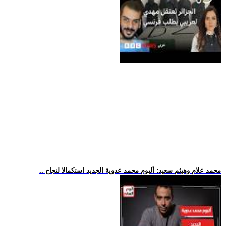
.. محمد علام وهيثم سعيد: ألبوم محمد عدوية الجديد استكمالا لنجاح