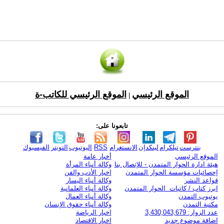
الموقع الرئيسي
الموقع الرئيسي للكاتب-ة
|
تابعونا على:
بنترست
تيلكرام
لينكدإن
الانستغرام
RSS
اليوتيوب
التويتر
الفيسبوك
الموقع الرئيسي
أخبار عامة
هيئة ادارة الحوار المتمدن - للإتصال بنا
وكالة أنباء المرأة
إحصائيات مؤسسة الحوار المتمدن
اخبار الأدب والفن
قواعد النشر
وكالة أنباء اليسار
ابرز كتاب / كاتبات الحوار المتمدن
وكالة أنباء العلمانية
يوتيوب التمدن
وكالة أنباء العمال
مكتبة التمدن
وكالة أنباء حقوق الإنسان
عدد الزوار: 3,430,043,679
اخبار الرياضة
اضافة موضوع جديد
اخبار الاقتصاد