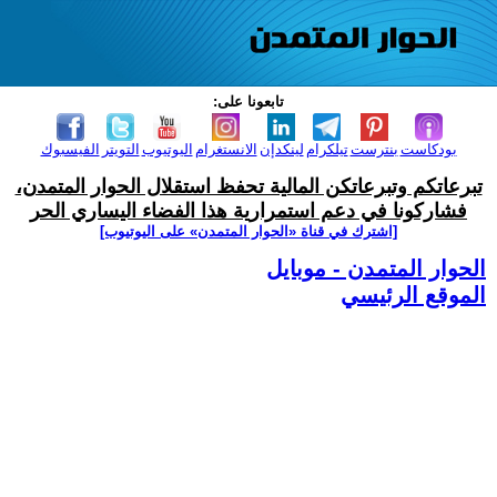
تابعونا على:
بودكاست
بنترست
تيلكرام
لينكدإن
الانستغرام
اليوتيوب
التويتر
الفيسبوك
تبرعاتكم وتبرعاتكن المالية تحفظ استقلال الحوار المتمدن،
فشاركونا في دعم استمرارية هذا الفضاء اليساري الحر
[اشترك في قناة ‫«الحوار المتمدن» على اليوتيوب]
الحوار المتمدن - موبايل
الموقع الرئيسي