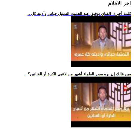
اخر الافلام
.. كلمة أخيرة -الفنان توفيق عبد الحميد: التمثيل حياتي وأديته كل
.. مين قالك إن بره مصر العلماء أشهر من لاعبي الكرة أو الفنانين؟