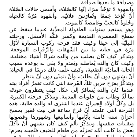
وصداقة ما بعدها صداقة.
والقهوة لا تؤخَذُ سرًا، إنّها كالصّلاة، وأسمى حالات الصّلاة
أنْ تُؤخَذَ جَمعًا وتُمارَسَ علانيّة. والقهوة مُرّةٌ كالحياة
وحُلوةٌ كالحبّ وغامضةٌ كالموت.
وهو يستعيد سنوات الطفولة المعذّبة عندما سقط عن
سطح المعصرة القديمة وكسر فَكّه الأسفل، ورحلته
الليليّة إلى حيفا وكيف فقَد فرحة ركوب السيارة لأوّل
مرّة في حياته ما بين الشّهقات والزّفَرات الموجعة.
ويتذكر كيف كان يطلب من والده شراءَ أشياء مختلفة،
وكيف كان والده يُماطله ويَعده ولا يفي له بوعده بسبب
الحالة الماديّة الصّعبة، وكيف علّمه ذلك درسًا في الحياة؛
أنْ يشتهيَ دون أنْ يطلبَ، وأنْ يتمنّى دون أنْ ينتظر.
ويتذكّرُ بفرَح حزين تلكَ الفَرحة التي كانت تغمرُ أفرادَ بيته
عندما كان والده يُسافرُ إلى عكا، كيف ينتظرون عودتَه
بما لَذّ وطاب من حلويات المدينة. ويتذكّرُ فرحتَه الكبيرةَ،
بل وكلّ أولاد الجيران عندما اشترى له والده طابة، هذه
الفرحة التي علّمته أنّ فرحَ ساعة في بيت فقير يمسح
أحزانَ سنة كاملة بأيّامها وأسابيعها وشهورها وفصولها
وتقلّبات طقسها. ويتذكّرُ بألمٍ كيفَ كان يشتهي أنْ يأكلَ
بعضَ ما كانت أمّه تخزنُه من طعام للضيف فتُجيبه بحزم: