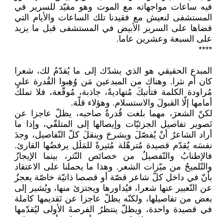
فيه ساعات مواجهاته مع الموت وهو مقيّد للسرير في
المستشفى لنعيش مع فقيدنا تلك الساعات والأيام التي
قضاها على السرير الأبيض في المستشفى قبل ما يزيد
على السبعة وعشرين عاما.
****
المبدع الحقيقي هو الذي يشدّك إلى ما يُقدّمُ لك، شعرا
كان أم نثرا. وهناك من المبدعين مَن وُهِبوا القُدرة على
مُراودة الكلمة فتأتيكَ مُتهاديةً، جاذبة، مُوقّعة، فلا تملكُ
أمامها إلّا القبولَ والاستسلام. وهؤلاء قلّة.
لكنّ الشعرَ، مهما بلغت قُدرةُ صاحبه، يظلّ عاجزا عن
تَصوير تفاصيل الجزئيّات وإيصالها إلى المتلقّي، وإذا ما
أراد الشاعرُ أنْ يُفصّلَ ويشرحَ وينقلَ كلّ التّفاصيل، وجدَ
نفسَه يُقدّم قصيدة مُترهّلة مُثيرةً للمَلَل يرفضُها القارئ.
فالإطنابُ والتّفصيلُ من خصائص النّثر، بينما الإيجازُ
والتّلميحُ من ميّزات الشعر. وهذا ما يحملنا على الاعتقاد
بأنّ في داخل كلّ شاعر قصّة أو قصصا ذاتيّة خاصّة يعجزُ
عن التّعبير عنها شعرا، فيُداورها ويجتزئ منها، ويُشير إلى
بعض من تفاصيلها، ولكنّه يظلّ عاجزا عن تَقديمها كاملة
في قصيدة واحدة، ويظلّ ينتظرُ الفرصةَ الأولى ليُقدّمها