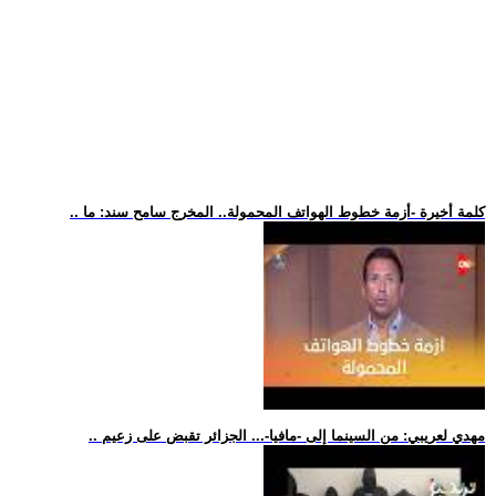
.. كلمة أخيرة -أزمة خطوط الهواتف المحمولة.. المخرج سامح سند: ما
.. مهدي لعريبي: من السينما إلى -مافيا-... الجزائر تقبض على زعيم