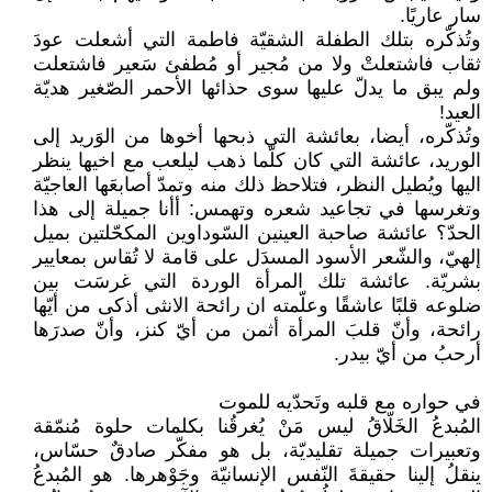
سار عاريًا.
وتُذكّره بتلك الطفلة الشقيّة فاطمة التي أشعلت عودَ
ثقاب فاشتعلتْ ولا من مُجير أو مُطفئ سَعير فاشتعلت
ولم يبق ما يدلّ عليها سوى حذائها الأحمر الصّغير هديّة
العيد!
وتُذكّره، أيضا، بعائشة التي ذبحها أخوها من الوَريد إلى
الوريد، عائشة التي كان كلّما ذهب ليلعب مع اخيها ينظر
اليها ويُطيل النظر، فتلاحظ ذلك منه وتمدّ أصابعَها العاجيّة
وتغرسها في تجاعيد شعره وتهمس: أأنا جميلة إلى هذا
الحدّ؟ عائشة صاحبة العينين السّوداوين المكحّلتين بميل
إلهيّ، والشّعر الأسود المسدَل على قامة لا تُقاس بمعايير
بشريّة. عائشة تلك المرأة الوردة التي غرسَت بين
ضلوعه قلبًا عاشقًا وعلّمته ان رائحة الانثى أذكى من أيّها
رائحة، وأنّ قلبَ المرأة أثمن من أيّ كنز، وأنّ صدرَها
أرحبُ من أيّ بيدر.
في حواره مع قلبه وتَحدّيه للموت
المُبدعُ الخَلّاقُ ليس مَنْ يُغرقُنا بكلمات حلوة مُنمّقة
وتعبيرات جميلة تقليديّة، بل هو مفكّر صادقٌ حسّاس،
ينقلُ إلينا حقيقةَ النّفس الإنسانيّة وجَوْهرها. هو المُبدعُ