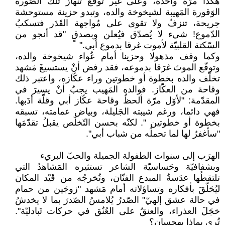
هكذا مرّة واحدة، وعلى غير توقّع تنهارُ تلك الصّورة
الوَقورة المَهيبة لشيخوخة والده، وتبدو حزينة مستوحشة
جريحة، تنزفُ ولا تقوى على مُواجهة القَدَر فتسكبُ
الدّموع! شيء لا يُصدّق فيُعلن وبصدقٍ "قد أنجو من
السّكتة القلبيّة لأموت غرقا بدموع أبي."
وكما وقف مذهولا وحزينا أمام عُواء شيخوخة والده،
وتوقّع الموتَ غرَقا بدموعه، فقد رفض أنْ يستسيغَ مَشهد
تخلّف والده بخطوة أو خطوتين وراء عكّازه، واعتبر ذلك
وقاحة من العكّاز. فوالده المَهيب يجبُ أنْ يسيرَ في
المقدّمة: "لأوّل مرّة ألحظُ وقاحة عكّاز أبي وقلّة أدَبها.
فهي دائما، ورغم شيبته الجَليلة، وبياض عمامته، تسبقه
بخطوة أو خطوتين ". لكنّه بحسن التّخلّص يقبلُ تقدّمَها
"سأغفرُ لها لما تحملُه من شباب أبي".
الهرَب إلى سنوات الطفولة الجميلة والحبّ البريء
وبشفافيّة وحَساسيّة الشاعر تستثيره المَشاهدُ التي
تلتقطُها عدَسةُ المبدع الفنّان، وتُخرجُه من قَيْد المكان
ليُحَلّقَ بأفكاره وتساؤلاته أمام مَشهد "زوجَين من حمام
في حالة عشق إلهيّ" الصّدرُ يُلامسُ الصّدرَ بما لا يخدشُ
خجَلَ العذراء، والعنقُ على العُنُق في حركات تَبادليّة".
تُرى بماذا يهجسان؟