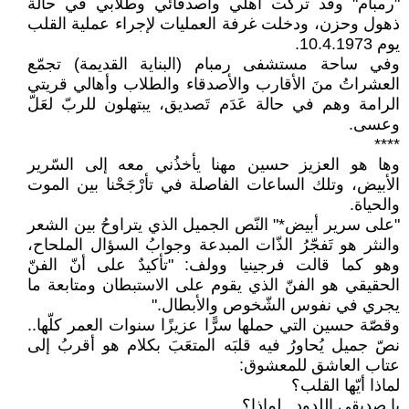
"رمبام" وقد تركت أهلي وأصدقائي وطلّابي في حالة
ذهول وحزن، ودخلت غرفة العمليات لإجراء عملية القلب
يوم 10.4.1973.
وفي ساحة مستشفى رمبام (البناية القديمة) تجمّع
العشراتُ منَ الأقارب والأصدقاء والطلاب وأهالي قريتي
الرامة وهم في حالة عَدَم تَصديق، يبتهلون للربّ لعَلّ
وعسى.
****
وها هو العزيز حسين مهنا يأخذُني معه إلى السّرير
الأبيض، وتلك الساعات الفاصلة في تأرْجَحْنا بين الموت
والحياة.
"على سرير أبيض*" النّص الجميل الذي يتراوحُ بين الشعر
والنثر هو تَفجّرُ الذّات المبدعة وجوابُ السؤال الملحاح،
وهو كما قالت فرجينيا وولف: "تأكيدٌ على أنّ الفنّ
الحقيقي هو الفنّ الذي يقوم على الاستبطان ومتابعة ما
يجري في نفوس الشّخوص والأبطال."
وقصّة حسين التي حملها سرًّا عزيزًا سنوات العمر كلّها..
نصّ جميل يُحاورُ فيه قلبَه المتعَبَ بكلام هو أقربُ إلى
عتاب العاشق للمعشوق:
لماذا أيّها القلب؟
يا صديقي اللدود.. لماذا؟