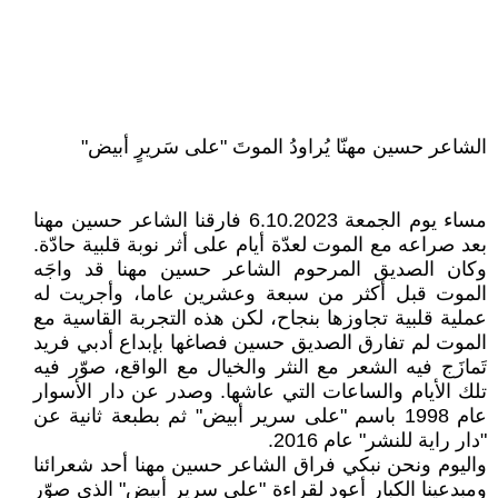
الشاعر حسين مهنّا يُراودُ الموتَ "على سَريرٍ أبيض"
مساء يوم الجمعة 6.10.2023 فارقنا الشاعر حسين مهنا
بعد صراعه مع الموت لعدّة أيام على أثر نوبة قلبية حادّة.
وكان الصديق المرحوم الشاعر حسين مهنا قد واجَه
الموت قبل أكثر من سبعة وعشرين عاما، وأجريت له
عملية قلبية تجاوزها بنجاح، لكن هذه التجربة القاسية مع
الموت لم تفارق الصديق حسين فصاغها بإبداع أدبي فريد
تَمازَج فيه الشعر مع النثر والخيال مع الواقع، صوّر فيه
تلك الأيام والساعات التي عاشها. وصدر عن دار الأسوار
عام 1998 باسم "على سرير أبيض" ثم بطبعة ثانية عن
"دار راية للنشر" عام 2016.
واليوم ونحن نبكي فراق الشاعر حسين مهنا أحد شعرائنا
ومبدعينا الكبار أعود لقراءة "على سرير أبيض" الذي صوّر