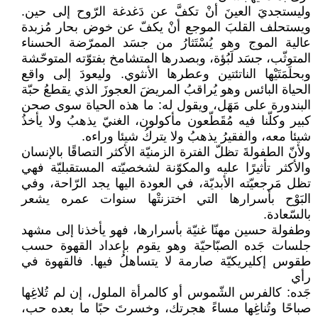
وليستجديَ العينَ أنْ تكفَّ عن دَغدغة الرّوح إلى حين.
ويستحلف القلبَ الموجع أنْ يكفّ عن خوض بحار مُزبدة
عالية الموج وهو يُسْتَثارُ من جسَد الممرّضة الحسناء
المتوثّب، جسَد لَبُؤة، وبصدرها المتشامخ بفتوّته المتوحّشة
وبحلَمَتَيْها الناتئتين وعطرها الأنثوي. وليعودَ إلى واقع
الحياة البائس وهو يُراقبُ المريضَ العجوزَ الذي يقطعُ حبّة
البندورة على مَهَل، ويقول له: ما هذه الحياة سوى صحن
كبير وكلّنا فيه مُقَطّعون مأكولون، الغنيّ يذهبُ ولا يأخذُ
شيئا معه، والفقيرُ يذهبُ ولا يتركُ شيئا وراءه.
ولأنّ الطفولةَ تظلّ الفترة الزمنيّة الأكثر التصاقًا بالإنسان
والأكثر تأثيرًا عليه والمكوّنة لشخصيّته المستقبليّة فهي
تظل مَرجعيّته الأبديّة، في العودة اليها يجد الرّاحة، وفي
البَوْح بأسرارها التي اختزنتْها سنوات عمره يشعر
بالسّعادة.
وطفولة حسين مهنّا غنيّة بأسرارها، فهو يأخذنا إلى مشهد
جلسات جَده الصبّاحيّة وهو يقوم بإعداد القهوة حسب
طقوس إكليريكيّة صارمة لا يتساهلُ فيها. فالقهوة في
رأي
جَده: كالفرس الشّموس أو كالمرأة الملول، إن لم تُلاغِها
صباحًا وتُناغِها مساءً هجرتك، وخسرتَ حبًا ما بعده حب،