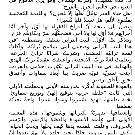
لا.. هذه للضّيف!! وتتركه ليتساءلَ وهو يرى الدّموعَ في
العيون في حالتي الحزن والفَرح:
-هل حياة الفقر تؤهّلُ أهلَها إلّا للحزن؟! واللقمة المُغمّسة
بمَنْقوع الألم، هل تسندُ قلبا كَسيرا؟
ويصلُ إلى نتيجة أنّ أفراحَ الفقراء لها أوّل وآخر أمّا
أحزانُهم فلا أوّل لها ولا آخر. فضحكُهُم شرّ وبكاؤهُم فَرَج.
ويتذكّر بيتَه الأوّلَ، البيت الترابي بسقفه ومصطبته: "في
هذا البيت التّرابي وضعتني أمي بملامح تُرابيّة، وأكلتُ
لقمة ترابيّة المضغة، وشربتُ شرابًا ترابيّ الجرعة،
وتعلمتُ لغةً ترابيّة الأبجدية، واعتنقتُ عقيدةً ترابيّة الهَديْ
والهداية. في هذا البيت الترابي تكوّرت أحلامي وانفردت
أجنحة نسريّة قويّة ضربتُ بها أبعاد سماوات وأعماق
بحورٍ وآفاق أرضين".
والعودة للطفولة تُذكّره بمَدرسته الأولى وبمعلّمته الأولى
التي كانت "خلطة عربية بتوقيع إلهيّ وتوزيع سماويّ،
نخلة بقامتها، قهوة بسُمرتها وسواد عينيها، واحةً نجديّة
بعَطفها
وانعطافها، تدمريّةً بكبريائها وشموخها"، هذه المعلمة
الأولى التي علّمته الأنشودة والقصّة والرّسم، والرّسم
بالحروف، وعلّمته بلمسة يدها كيف يُحبّها ويحبّ الحياة،
وكيف يلبس عروبته جلدًا تحت جلده ولا يهمّ بعدها إنْ