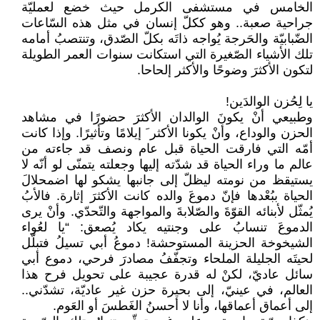
الخامس في مستشفى الكرمل حيث خضع لعمليّة
جراحية صعبة.. وهو ككلّ إنسان في مثل هذه السّاعات
الضّبابيّة والحَرجة يُواجه ذاتَه بكلّ الصّدق، وتنتصبُ أمامه
تلك الأشياء الصّغيرة التي استكانت سنوات العمر الطويلة
لتكون الأكثرَ وضوحًا والأكثر إلحاحا.
يا لِحُزن الوالدَين!
وطبيعي أنْ يكونَ الوالدان الأكثرَ حضورًا في مشاهد
الحزن والوداع، وأنْ يكونا الأكثر َ إيلامًا وتأثيرًا. وإذا كانت
أمّه التي فارقت الحياة قبل عام ونصف قد جاءته من
عالم ما وراء الحياة قد شدّته إليها وجعلته يتمنّى لو أنّه لا
يستيقظ من نومته ليظلّ إلى جانبها يشكو لها اضمحلالَ
الحياة ببُعْدها فإنّ دموعَ والده كانت الأكثرَ إثارة. فالأبُ
يُمثّل لأبنائه القوّةَ والصّلابةَ والمواجهة والتّحدّي. وأنْ يرى
الدموعَ تنسابُ على وجنتيه يكاد يُصعق: “يا لعُواء
الشيخوخة الحزينة المستوحشة! دموعُ أبي تسيلُ فتبلّل
لحيتَه الجليلة الملحاء وتجفّفُ مصادرَ فرحي، دموع أبي
سائل عاديّ، لكنْ له قدرة عجيبة على تحويل فرح هذا
العالم، في عينيّ، إلى بحيرة حزن غير عاديّة، تشدّني..
إلى أعماق أعماقها، وأنا لا أحسنُ الغَطسَ أو العَوم.