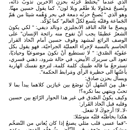
الذي عندما "يختلطُ حُزنُه بحزنِ الآخرين تذوبُ ذاتُه،
وتُصبحُ مَحلولا بلا طَعْم وبلا لون". كما يقول حسين مهنّا.
وهو الذي " يُصبحُ حزنُه دمعة في بحر وَهْمه شيئا من هَمّ
الجَماعة وقلبُه يتّسع لكلّ العالم" كما يُؤكّد.
ويصحّ ما قاله الناقد الانجليزي دونالد ديفي: " لكي يكونَ
الشعرُ عظيمًا يجب أنْ تفوح منه رائحة الإنسان” على
الوصف الرائع لمشهد وقوف حسين أمام اتّخاذ القرار
الحاسم بالنسبة لإجراء العمليّة الجراحيّة، فهو يقول بكل
عفَويّة الصّدق: " لا تستطيع أنْ تكونَ موضوعيّا وحياديًا،
تعود الى سريرك الأبيض، في حالة شرود، ذهني قسري،
تسترجعُ ما قاله طبيبك كلمة كلمة، لترجع نفسك الهاربة
بأعنّتها الى حظيرة الرأي ومَرابط الحكمة".
ويسأل بحزن صادق:
-هل مِنَ السّهل أنْ توضَعَ بين خَيارَين كلاهما يبدأ بما لا
تحبّ وينتهي بما تكره؟!
وكيف يكونُ الصّدق في غير هذا الحوار الرّائع بين حسين
وقلبه قبل اتّخاذ القَرار:
-لا..لا! أرجوكَ لا تفعل.
هكذا يخاطبُه قلبُه متوسّلا:
-"فما عسى قلب مثلي يصنعُ إذا كان يُعاني من التّضخّم
ويشكو من ضَعف في النّبّاض وتُرهقُه الفوضى وعدم