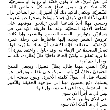
في نصّ نَثريّ، قد لا يكون قصّة أو رواية أو مسرحيّة،
لكنّه نصّ نثريّ جميل تتوفّرُ فيه كلّ خصائص اللغة
الشّعريّة. ويكفي لتأكيد ذلك أنْ أشيرَ إلى نثر الشاعر نزار
قبّاني الأخّاذ الذي لا يقلّ جَمالا وإيقاعا وسحرا عن شعره.
وحسين مهنّا أحَدُ مُبدعينا الذين رَسّخوا موقعَهم على
السّاحة الأدبيّة المحليّة. وقد بدأ طريقَه الإبداعي في
مَسارَيْن متوازيَين: القصة القصيرة والشعر، وإذا كانت
عروسُ الشعر جذبته إليها فاختارها في رحلة عمره
الإبداعيّة المعطاءة فإنّه اكتشف أنّ هناك ما يُريد قوله
تعجزُ القصيدةُ عن الإيفاء به، وقد حاول، واعتقد لفترة أنّ
ما يريد تَحقّقَ... ولكنّ إلحاحًا داخليًا ظلّ يُطارده، بأنّه لم
يوصِل الذي يُريد.
ولأنّ العمرَ، مهما طال، يظلّ قصيرًا، ويجعل المبدع
الحقيقيّ يخافُ أنْ يأتيه الموتُ على غفلة، ويتوقّف عن
العطاء قبل أن يقولَ كلمتَه الأخيرة، ويبوحَ بقصّته التي
يحملها، دفع بحسين مهنا إلى مواجهة الحقيقة والتّعبير
عن استشعاره هذا في قصيدة يقول فيها:
ليس لي ما أقرأ الآن سوى
نعي ليلاي وتأبين السّحر
ليس لي ما أكتبُ الآن سوى
لحنِ مَرثاتي