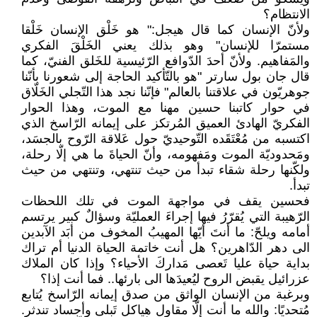
الانتظام؟
ولأنّ الإنسان كما قال هيجل:" هو خَلْق الإنسان خَلْقا
مستمرّا للإنسان" وهو بذلك يعني الخَلْقَ الفكري
والمَفاهيم. ولأنّ أحدَ الدّوافع الرّئيسية للخَلق الفنيّ، كما
قال جان بول سارتر "هو بالتّأكيد الحاجة إلى شعورنا بأنّنا
جوهريّون في علاقتنا بالعالم" فإنّنا نجد هذا التّجلي الخَلّاق
في حوار كاتبنا حسين مهنا مع الموت، وهذا الحوار
الفكريّ الهادئ العميق المُرتكز على إيمانه الرّاسخ الذي
اكتسبه من مُعْتَقَده التّوحيديّ حول عَلاقة الرّوح بالجسَد،
ومَحدوديّة الموت ومَفهومه، وأنّ الحياةَ ما هي إلّا رحلة،
ولكّنها رحلة شقاء تبدأ من حيث تنتهي، وتنتهي من حيث
تبدأ.
فحسين يقف في مواجهة الموت في تلك اللحظات
الرّهيبة التي يُقرّرُ فيها إجراءَ العمليّة وسؤالٌ كبير يرتسم
أمامه ويلحّ: ما أنتَ أيّها المهيبُ المخوف من أبَد الآبدين
الى دهر الدّاهرين؟ هل أنت خاتمة الحياة الدنيا أم تراك
بداية حياة عليا تَعصى مَداركَ الأحياء؟ وإذا كان الملاك
عزرائيل يقبض الروح ليُعيدَها الى بارئها.. فما أنت إذا؟
وبرغبة من الإنسان الواثق من صدق إيمانه الرّاسخ يُتابع
مُتحديًا: والله ما أنت إلّا مقاول هياكل تَبلى وأجساد تندثر.