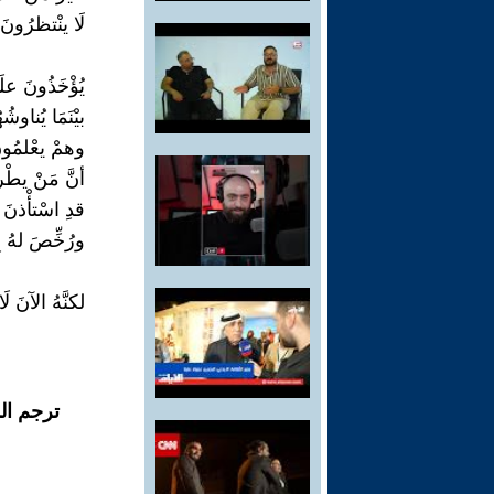
لَا ينْتظرُونَ.
يُؤْخَذُونَ ع
بيْنَمَا يُناوش
وهمْ يعْلمُون
أنَّ مَنْ يطْرق
قدِ اسْتأْذنَ
ورُخِّصَ لهُ ب
لكنَّهُ الآنَ لَ
ترجم ال