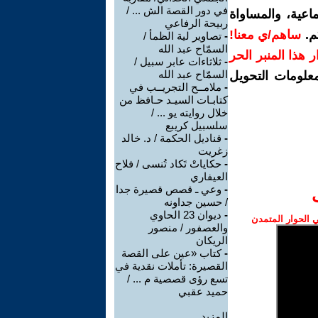
في دور القصة الش ... /
اعية، والمساواة
ربيحة الرفاعي
م.
ساهم/ي معنا!
-
تصاوير لية الظمأ /
السمّاح عبد الله
رار هذا المنبر الحر
-
ثلاثاءات عابر سبيل /
السمّاح عبد الله
معلومات التحويل
-
ملامــح التجريــب في
كتابـات السيـد حـافظ من
خلال روايته يو ... /
سلسبيل كريبع
-
قناديل الحكمة / د. خالد
زغريت
-
حكاياتْ تَكاد تُنسى / فلاح
العيفاري
-
وعي ـ قصص قصيرة جدا
/ حسين جداونه
-
ديوان 23 الحاوي
الحوار المتمدن
والعصفور / منصور
الريكان
-
كتاب «عين على القصة
القصيرة: تأملات نقدية في
تسع رؤى قصصية م ... /
حميد عقبي
المزيد.....