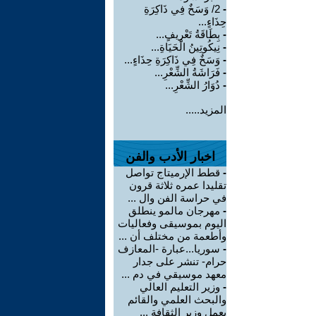
-
2/ وَسَخٌ فِي ذَاكِرَةِ
حِذَاءٍ...
-
بِطَاقَةُ تَعْرِيفٍ...
-
نِيكُوتِينُ الْحَيَاةِ...
-
وَسَخٌ فِي ذَاكِرَةِ حِذَاءٍ...
-
فَرَاشَةُ الشِّعْرِ...
-
دُوَارُ الشِّعْرِ...
المزيد.....
اخبار الأدب والفن
-
قطط الإرميتاج تواصل
تقليدا عمره ثلاثة قرون
في حراسة الفن وال ...
-
مهرجان مالمو ينطلق
اليوم بموسيقى وفعاليات
وأطعمة من مختلف أن ...
-
سوريا...عبارة -المعازف
حرام- تنشر على جدار
معهد موسيقي في دم ...
-
وزير التعليم العالي
والبحث العلمي والقائم
بعمل وزير الثقافة ...