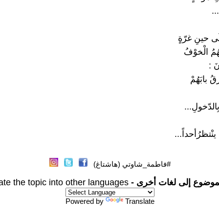
..
لَى حينِ غرّةٍ
ُهُمُ الْخوْفُ
َ :
ُ بابَهُمْ
ِالدّخولِ...
ا ينْتظرُأحداً...
#فاطمة_شاوتي (هاشتاغ)
موضوع إلى لغات أخرى -
ate the topic into other languages
Powered by
Translate