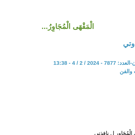
الْمَقْهَى الْمُجَاوِرُ...
وتي
202 / 2 / 4 - 13:38
 والفن
الْمُجَاوِرِ لِ نافذتِي