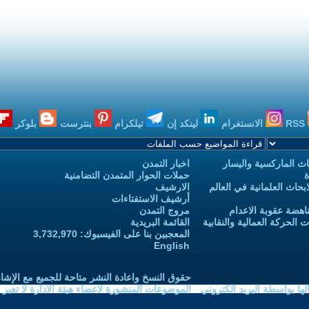
RSS
الانستغرام
لينكد إن
تيلكرام
بنترست
بلوكر
ث الماركسية واليسار
اخبار التمدن
ة
حملات الحوار المتمدن التضامنية
حاث العلمانية في العالم
الارشيف
أرشيف الاستفتاءات
اهضة عقوبة الاعدام
مروج التمدن
الحركة العمالية والنقابية
القائمة البريدية
المعجبين بنا على الفيسبوك: 3,732,970
English
حقوق النسخ واعادة النشر متاحة للجميع مع الإشا
ا بواسطة البريد الكتروني
الموضوعات المنشورة لاعضاء هيئة الادارة لا تعبر