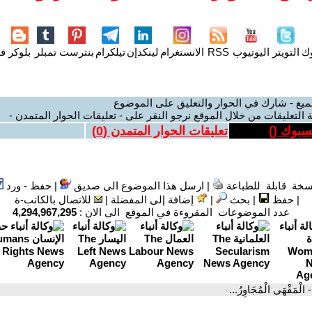
وك
التويتر
اليوتيوب
RSS
الانستغرام
لينكدإن
تيلكرام
بنترست
تمبلر
بلوكر
فل
ميع - شارك في الحوار والتعليق على الموضوع
 التعليقات من خلال الموقع نرجو النقر على - تعليقات الحوار المتمدن -
يسبوك (
)
تعليقات الحوار المتمدن (
0
)
سخة قابلة للطباعة
|
ارسل هذا الموضوع الى صديق
|
حفظ - ورد
|
حفظ
|
بحث
|
إضافة إلى المفضلة
|
للاتصال بالكاتب-ة
عدد الموضوعات المقروءة في الموقع الى الان :
4,294,967,295
- الْمَقْهَى الْمُجَاوِرُ...