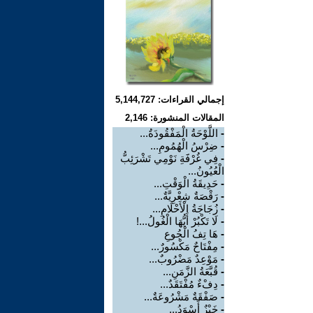
إجمالي القراءات: 5,144,727
المقالات المنشورة: 2,146
-
اللَّوْحَةُ الْمَفْقُودَةُ...
-
ضِرْسُ الْهُمُومِ...
-
فِي غُرْفََةِ نَوْمِي تَشْرَئِبُّ
الْعُيُونُ...
-
حَدِيقَةُ الْوَقْتِ...
-
رَقْصَةٌ شِعْرِيَّةٌ...
-
زُجَاجَةُ الْأَحْلَامِ...
-
لَا تَكْبُرْ أَيُّهَا الْغُولُ...!
-
هَا تِفُ الْجُوعِ
-
مِفْتَاحٌ مَكْسُورٌ...
-
مَوْعِدٌ مَضْرُوبٌ...
-
قُبَّعَةُ الزَّمَنِ...
-
دِفْءٌ مُفْتَقَدٌ...
-
صَفْقَةٌ مَشْرُوعَةٌ...
-
خَبْزٌ أَسْوَدُ...