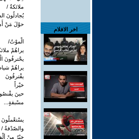
ملائكةٌ /
يُجادلُونَ ال
حوْلَ مَنْ أَه
اخر الافلام
الْموْتُ/
يراهُمْ ملائك
يحْترفُونَ ال
يراهُمْ شياط
يقْترفُونَ
خيْراً
حينَ يقْنصُو
مسْبقةٍ...
يسْتعْملُونَ ا
والصّدْفةُ /
خيْرٌ منْ ألْ