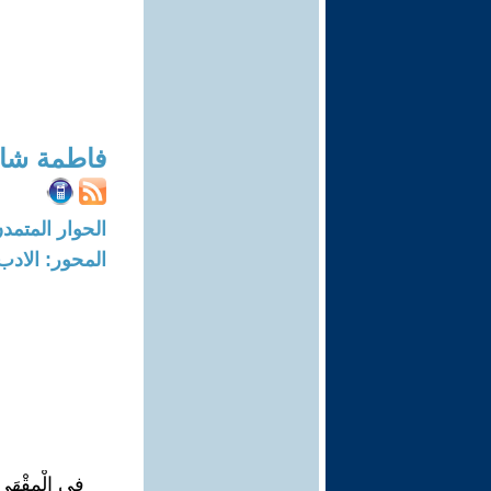
فاطمة شا
الحوار المتمدن-العدد: 7877 - 4
المحور: الادب
فِي الْمقْهَى 