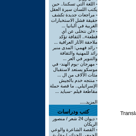
-
اللغة التي تسكننا.. حين
يكتب اللسان سيرة العقل
-
مراجعات جديدة تكشف
حقيقة فشل الاستخبارات
الغربية في ألبانيا ...
-
«لن نتخلى عن أي
قطعة».. الثقافة تؤكد
ملاحقة الآثار العراقية ...
-
رائد فهمي: المدى منبر
رائد للمهنية والثقافة
والتنوير في العر ...
-
مهرجان -يوم الهند- في
موسكو يستعد لاستقبال
مئات الآلاف من ال ...
-
منتجه خدم بالجيش
الإسرائيلي.. ما قصة حملة
مقاطعة فيلم -سبايد ...
المزيد.....
كتب ودراسات
Transl
-
ديوان 24 شعر / منصور
الريكان
-
القصة الشاعرة والوعي
الجمعي الحداثي/ مقاربة