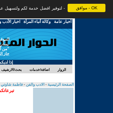
موافق - OK
لتوفير افضل خدمة لكم ولتسهيل عملي
أخبار عامة
-
وكالة أنباء المرأة
-
اخبار الأدب و
الموقع
يسارية
"من أج
حاز ال
إذا لديك
الزوار
اضافة/خدمات
بحث/الارشيف
الصفحة الرئيسية
-
الادب والفن
-
فاطمة شاوتي
تبرعاتكم