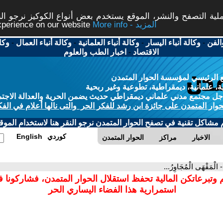
ة التصفح والنشر، الموقع يستخدم بعض أنواع الكوكيز نرجو النق
More info - المزيد
experience on our website
الفن
-
وكالة أنباء اليسار
-
وكالة أنباء العلمانية
-
وكالة أنباء العمال
-
وكا
الاقتصاد
-
اخبار الطب والعلوم
 الرئيسي لمؤسسة الحوار المتمدن
، علمانية، ديمقراطية، تطوعية وغير ربحية
ل مجتمع مدني علماني ديمقراطي حديث يضمن الحرية والعدالة الاجتم
حوار المتمدن على جائزة ابن رشد للفكر الحر والتى نالها أعلام في الفك
م مشاكل تقنية في تصفح الحوار المتمدن نرجو النقر هنا لاستخدام الموقع
كوردي
English
الاخبار
مراكز
الحوار المتمدن
- الْمَقْهَى الْمُجَاوِرُ...
 وتبرعاتكن المالية تحفظ استقلال الحوار المتمدن، فشاركونا 
استمرارية هذا الفضاء اليساري الحر