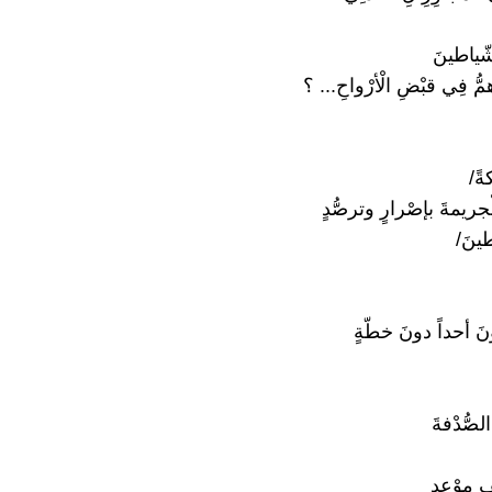
شّياطينَ
مُّ فِي قبْضِ الْأرْواحِ... ؟
ةً/
ْجريمةَ بإصْرارٍ وترصُّدٍ
ينَ/
نَ أحداً دونَ خطّةٍ
لصُّدْفةَ
فِ موْعدٍ