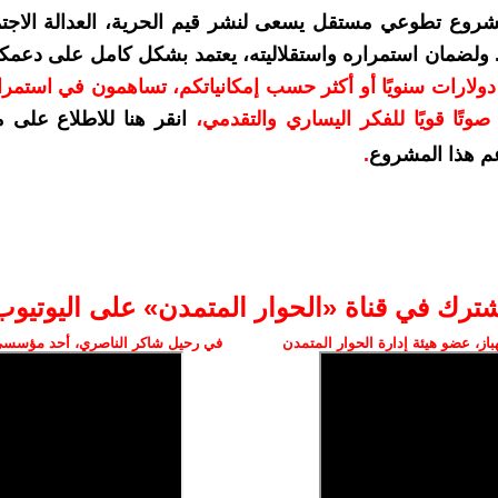
شروع تطوعي مستقل يسعى لنشر قيم الحرية، العدالة الاجتم
. ولضمان استمراره واستقلاليته، يعتمد بشكل كامل على دعمك
دعمكم بمبلغ 10 دولارات سنويًا أو أكثر حسب إمكانياتكم، تساهمون في استم
وتًا قويًا للفكر اليساري والتقدمي
،
انقر هنا للاطلاع على 
م هذا المشروع
.
شترك في قناة «الحوار المتمدن» على اليوتيوب
ز، عضو هيئة إدارة الحوار المتمدن
في رحيل شاكر الناصري، أحد مؤسسي 