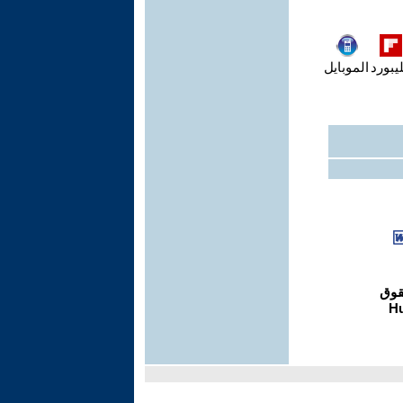
يبورد
الموبايل