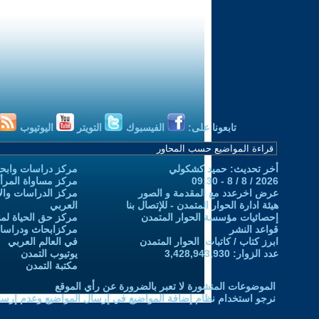
تابعونا على:
الفيسبوك
التويتر
اليوتيوب
أخر تحديث: حميد كشكولي
مركز دراسات وابحا
2026 / 8 / 8 - 09:30
مركز مساواة المرأ
عرض اخرعدد مع المقدمة و الصور
مركز الدراسات والاب
هيئة ادارة الحوار المتمدن - للإتصال بنا
العربي
إحصائيات مؤسسة الحوار المتمدن
مركز حق الحياة لمن
قواعد النشر
مركزابحاث ودراسات 
ابرز كتاب / كاتبات الحوار المتمدن
في العالم العربي
عدد الزوار: 3,428,943,930
يوتيوب التمدن
مكتبة التمدن
الموضوعات المنشورة لا تعبر بالضرورة عن رأي الموقع
نرجو استخدام نظام إضافة المواضيع في إرسال المواضيع وعدم إرساله