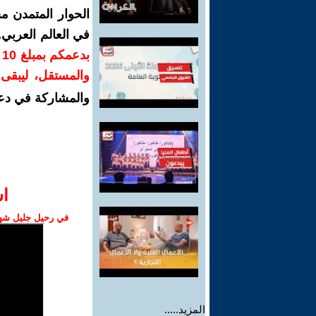
الحوار المتمدن م
في العالم العربي
ب
والمستقل، ليبقى ص
والمشاركة في دع
ا‫
في رحيل جليل شهبا
المزيد.....