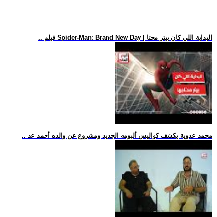
.. فيلم Spider-Man: Brand New Day | البداية اللي كان بيتر محتا
.. محمد عدوية يكشف كواليس ألبومه الجديد ومشروع عن والده أحمد عد