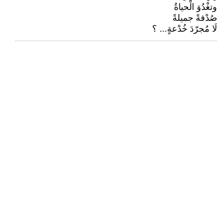
وتغْدُوَ الْحياةُ
صُدْفةً جميلةً
لَا مُجرّدَ خُدْعةٍ... ؟