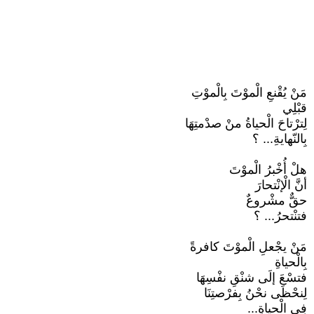
مَنْ يُقْنعِ الْموْتَ بِالْموْتِ
قبْلِي
لِترْتاحَ الْحياةُ منْ صدْمتِهَا
بِالنّهايةِ... ؟
هلْ أُخْبرُ الْموْتَ
أنَّ الْإنْتحارَ
حقٌّ مشْروعٌ
فتنْتحرُ... ؟
مَنْ يجْعلِ الْموْتَ كافرةً
بِالْحياةِ
فتسْعَ إلَى شنْقِ نفْسِهَا
لِنحْظَى نحْنُ بِفرْصتِنَا
فِي الْحياةِ...