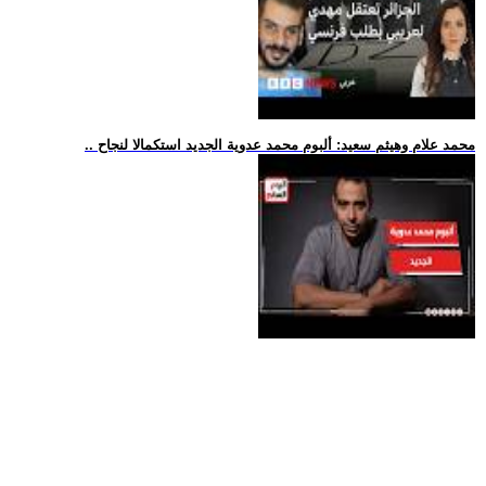
.. محمد علام وهيثم سعيد: ألبوم محمد عدوية الجديد استكمالا لنجاح