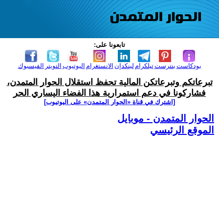
تابعونا على:
بودكاست
بنترست
تيلكرام
لينكدإن
الانستغرام
اليوتيوب
التويتر
الفيسبوك
تبرعاتكم وتبرعاتكن المالية تحفظ استقلال الحوار المتمدن،
فشاركونا في دعم استمرارية هذا الفضاء اليساري الحر
[اشترك في قناة ‫«الحوار المتمدن» على اليوتيوب]
الحوار المتمدن - موبايل
الموقع الرئيسي