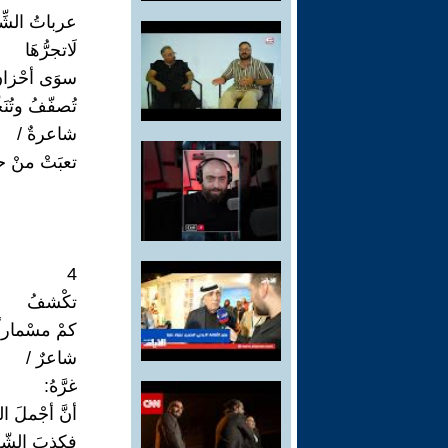
عرباتُ الشِّع
لَاتجرُّهَا
سوَى أحْزانِ
تُصفّفُ وتُنَجّ
شاعرةٌ /
تعبَتْ منْ حب
4
تكْشفُ
كمْ مسْماراً
شاعرٌ /
غرَّهُ:
أنَّ أجْملَ الش
فكذبَ الشّعْ