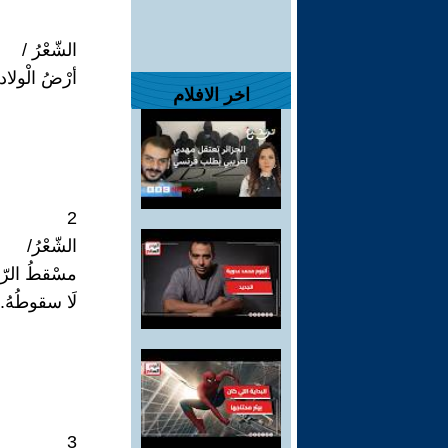
الشّعْرُ /
أرْضُ الْولادةِ
اخر الافلام
2
الشّعْرُ/
مسْقطُ الرّأ
لَا سقوطُهُ..
3