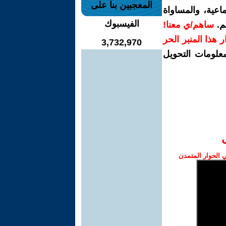
المعجبين بنا على
اعية، والمساواة
الفيسبوك
م.
ساهم/ي معنا!
رار هذا المنبر الحر
3,732,970
معلومات التحويل
الحوار المتمدن