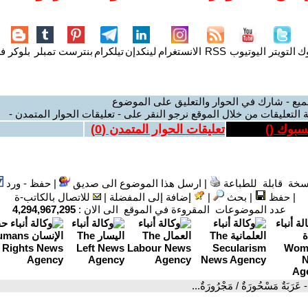
وك
التويتر
اليوتيوب
RSS
الانستغرام
لينكدإن
تيلكرام
بنترست
تمبلر
بلوكر
فل
ميع - شارك في الحوار والتعليق على الموضوع
 التعليقات من خلال الموقع نرجو النقر على - تعليقات الحوار المتمدن -
يسبوك (
)
تعليقات الحوار المتمدن (
0
)
سخة قابلة للطباعة
|
ارسل هذا الموضوع الى صديق
|
حفظ - ورد
|
حفظ
|
بحث
|
إضافة إلى المفضلة
|
للاتصال بالكاتب-ة
عدد الموضوعات المقروءة في الموقع الى الان :
4,294,967,295
- عَرَبَةٌ مَسْحُورَةٌ / مَجْرُورَةٌ...