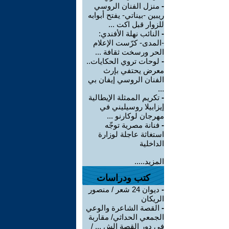
-
منزل الفنان الروسي
ريبين -بيناتي- يفتح أبوابه
للزوار قبل اكت ...
-
النائب نهلة الأفندي:
-المدى- كرّست الإعلام
الحر ورسخت ثقافة ...
-
لوحات تروي الحكايات..
معرض يحتفي بإرث
الفنان الروسي إيفان بي
...
-
تكريم الممثلة الإيطالية
إيزابيلا روسيليني في
مهرجان لوكارنو ...
-
فنانة مصرية توجّه
استغاثة عاجلة لوزارة
الداخلية
المزيد.....
كتب ودراسات
-
ديوان 24 شعر / منصور
الريكان
-
القصة الشاعرة والوعي
الجمعي الحداثي/ مقاربة
في دور القصة الش ... /