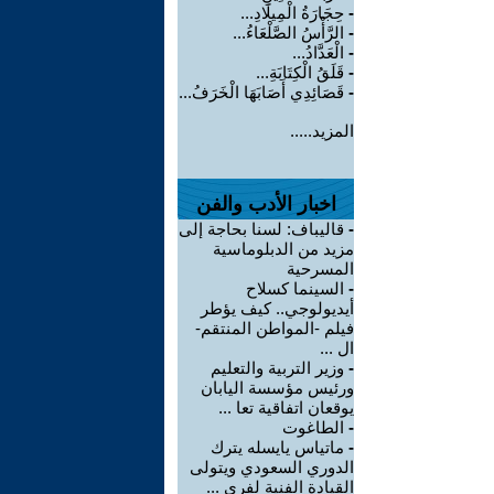
-
حِجَارَةُ الْمِيلَادِ...
-
الرَّأْسُ الصَّلْعَاءُ...
-
الْعَدَّادُ...
-
قَلَقُ الْكِتَابَةِ...
-
قَصَائِدِي أَصَابَهَا الْخَرَفُ...
المزيد.....
اخبار الأدب والفن
-
قاليباف: لسنا بحاجة إلى
مزيد من الدبلوماسية
المسرحية
-
السينما كسلاح
أيديولوجي.. كيف يؤطر
فيلم -المواطن المنتقم-
ال ...
-
وزير التربية والتعليم
ورئيس مؤسسة اليابان
يوقعان اتفاقية تعا ...
-
الطاغوت
-
ماتياس يايسله يترك
الدوري السعودي ويتولى
القيادة الفنية لفري ...