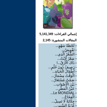
إجمالي القراءات: 5,141,349
المقالات المنشورة: 2,145
-
لَحْظَةُ سَهْوٍ...
-
تَفْوِيضٌ...
-
الشِّعْرُ الَّذِي...
-
شِعْرٌ لَايْتْ...
-
ذَاكَ الْأَرَقُ...!
-
رَصِيفٌ دُونَ حُلْمٍ...
-
أَطْفَالُ الْحَيَاةِ...
-
الْوَقْتُ مِسْمَارٌ...
-
صَمْتٌ مُسْتَعَارٌ...
-
بَيْنَ الْأَصْوَاتِ...
-
عَيْنُ الْمَطَرِ...
Le MONDIAL...
-
-
الْفِخَاخُ...
-
حِكَايَةٌ لَا تَسِيلُ...
-
غُرْبَةُ السِّنِينِ...