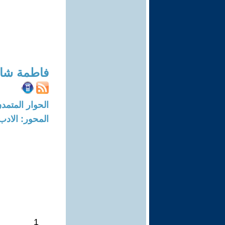
فاطمة شا
الحوار المتمدن-العدد: 7866 - 24
المحور: الادب
1