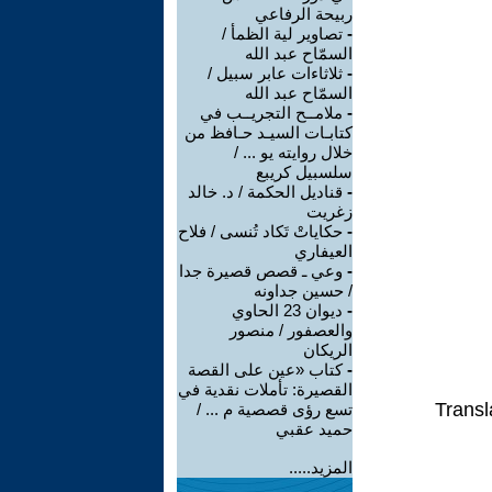
ربيحة الرفاعي
-
تصاوير لية الظمأ /
السمّاح عبد الله
-
ثلاثاءات عابر سبيل /
السمّاح عبد الله
-
ملامــح التجريــب في
كتابـات السيـد حـافظ من
خلال روايته يو ... /
سلسبيل كريبع
-
قناديل الحكمة / د. خالد
زغريت
-
حكاياتْ تَكاد تُنسى / فلاح
العيفاري
-
وعي ـ قصص قصيرة جدا
/ حسين جداونه
-
ديوان 23 الحاوي
والعصفور / منصور
الريكان
-
كتاب «عين على القصة
القصيرة: تأملات نقدية في
Transl
تسع رؤى قصصية م ... /
حميد عقبي
المزيد.....