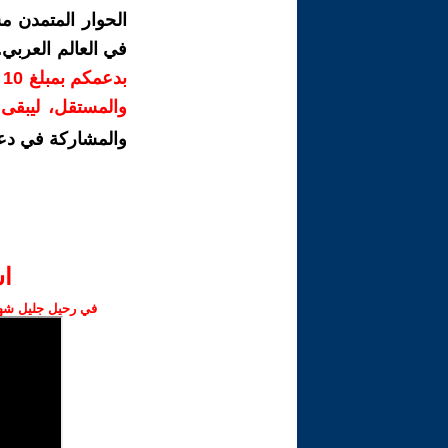
الحوار المتمدن م
في العالم العربي
ب
والمستقل، ليبقى ص
والمشاركة في دع
ا‫
في رحيل جليل شهبا