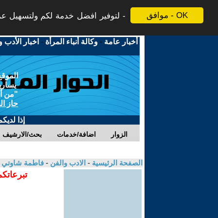
موافق - OK
لتوفير افضل خدمة لكم ولتسهيل عملي
أخبار عامة
-
وكالة أنباء المرأة
-
اخبار الأدب و
الموقع
يسارية
"من أج
حاز ال
إذا لديك
الزوار
اضافة/خدمات
بحث/الارشيف
الصفحة الرئيسية
-
الادب والفن
-
فاطمة شاوتي
تبرعاتكم