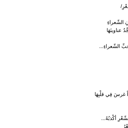
ْرِ/
 الشّعراءِ
ِدُ عناوينَهَا
ِّ الشّعراءِ...
 غرسَ فِي قلْبِهَا
ّعْرِ أكْذبُهُ...
رُ