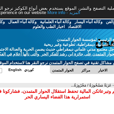
ة التصفح والنشر، الموقع يستخدم بعض أنواع الكوكيز نرجو النق
More info - المزيد
experience on our website
الفن
-
وكالة أنباء اليسار
-
وكالة أنباء العلمانية
-
وكالة أنباء العمال
-
وكا
الاقتصاد
-
اخبار الطب والعلوم
 الرئيسي لمؤسسة الحوار المتمدن
، علمانية، ديمقراطية، تطوعية وغير ربحية
ل مجتمع مدني علماني ديمقراطي حديث يضمن الحرية والعدالة الاجتم
حوار المتمدن على جائزة ابن رشد للفكر الحر والتى نالها أعلام في الفك
م مشاكل تقنية في تصفح الحوار المتمدن نرجو النقر هنا لاستخدام الموقع
كوردي
English
الاخبار
مراكز
الحوار المتمدن
- عَرَبَةٌ مَسْحُورَةٌ / مَجْرُورَةٌ...
 وتبرعاتكن المالية تحفظ استقلال الحوار المتمدن، فشاركونا 
استمرارية هذا الفضاء اليساري الحر