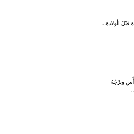
 قبْلَ الْولادةِ...
ْسِ وبرْجُهُ
.