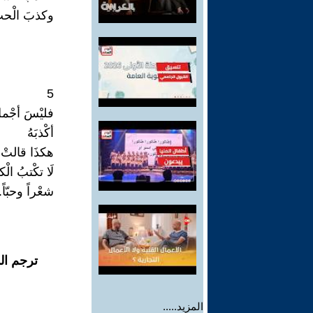
وكذبَ الْحبّ
5
فليْسَ أجْملُ
أكْذبَهُ
هكذَا قالتْ
لَا تكْتبُ الْ
شعْراً وحبّاً.
ترجم ال
المزيد.....