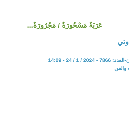
عَرَبَةٌ مَسْحُورَةٌ / مَجْرُورَةٌ...
وتي
20 / 1 / 24 - 14:09
 والفن