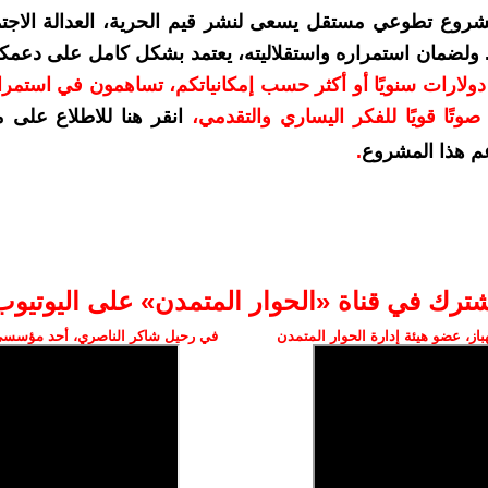
شروع تطوعي مستقل يسعى لنشر قيم الحرية، العدالة الاجتم
. ولضمان استمراره واستقلاليته، يعتمد بشكل كامل على دعمك
دعمكم بمبلغ 10 دولارات سنويًا أو أكثر حسب إمكانياتكم، تساهمون في استم
وتًا قويًا للفكر اليساري والتقدمي
،
انقر هنا للاطلاع على 
م هذا المشروع
.
شترك في قناة «الحوار المتمدن» على اليوتيوب
ز، عضو هيئة إدارة الحوار المتمدن
في رحيل شاكر الناصري، أحد مؤسسي 