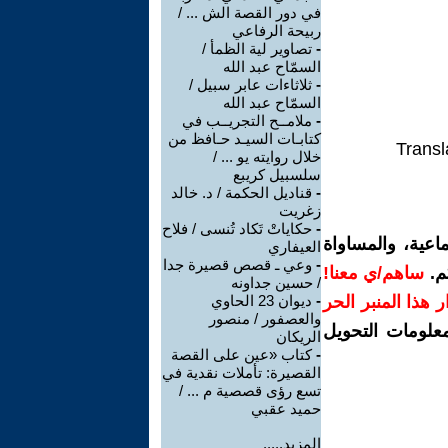
في دور القصة الش ... /
ربيحة الرفاعي
-
تصاوير لية الظمأ /
السمّاح عبد الله
-
ثلاثاءات عابر سبيل /
السمّاح عبد الله
-
ملامــح التجريــب في
كتابـات السيـد حـافظ من
Transl
خلال روايته يو ... /
سلسبيل كريبع
-
قناديل الحكمة / د. خالد
زغريت
-
حكاياتْ تَكاد تُنسى / فلاح
اعية، والمساواة
العيفاري
-
وعي ـ قصص قصيرة جدا
م.
ساهم/ي معنا!
/ حسين جداونه
رار هذا المنبر الحر
-
ديوان 23 الحاوي
والعصفور / منصور
معلومات التحويل
الريكان
-
كتاب «عين على القصة
القصيرة: تأملات نقدية في
تسع رؤى قصصية م ... /
حميد عقبي
المزيد.....