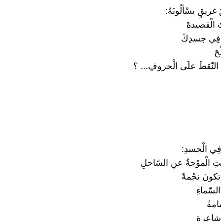
 غريقٍ يسْألُونَهُ:
 الْقصيدةَ
 فِي جسدِكَ
حَ
 النّقطَ علَى الْحروفِ... ؟
فِي الْجسدِ:
َتِ الْموْجةُ عنِ السّاحلِ
 تكونَ نجْمةً
لسّماءِ
مةً
 شاعرةٍ