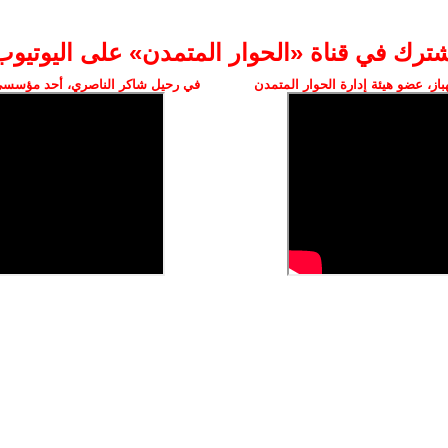
شترك في قناة «الحوار المتمدن» على اليوتيوب
ز، عضو هيئة إدارة الحوار المتمدن
في رحيل شاكر الناصري، أحد مؤسسي 