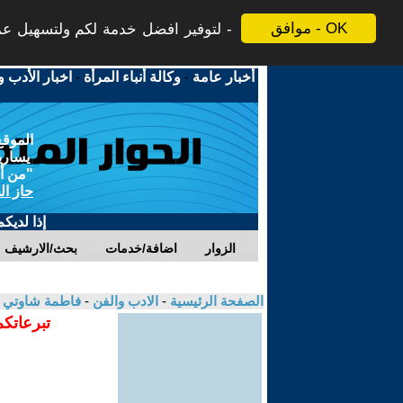
موافق - OK
لتوفير افضل خدمة لكم ولتسهيل عملي
أخبار عامة
-
وكالة أنباء المرأة
-
اخبار الأدب و
الموقع
يسارية
"من أج
حاز ال
إذا لديك
الزوار
اضافة/خدمات
بحث/الارشيف
الصفحة الرئيسية
-
الادب والفن
-
فاطمة شاوتي
تبرعاتكم