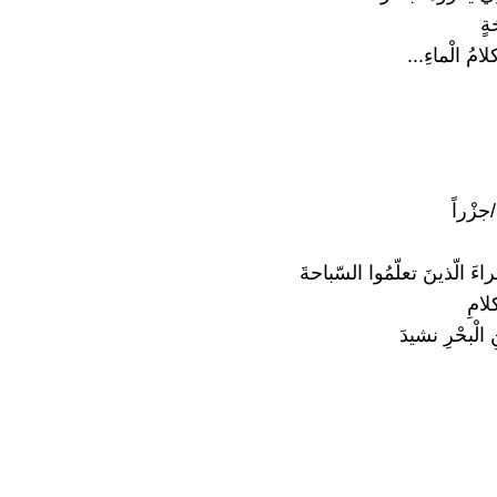
ةٍ
لامُ الْماءِ...
/جزْراً
ءَ الّذينَ تعلّمُوا السّباحةَ
لامِ
لْبحْرِ نشيدَ