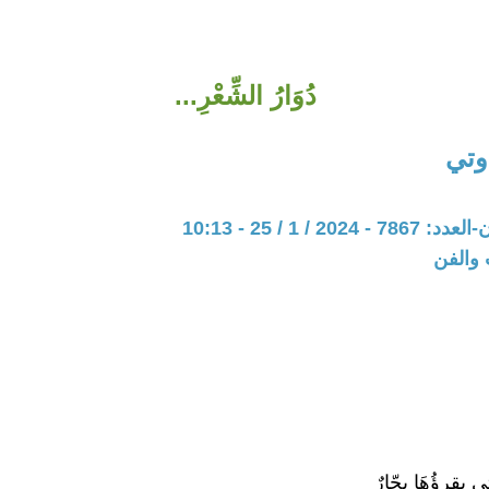
دُوَارُ الشِّعْرِ...
وتي
20 / 1 / 25 - 10:13
 والفن
ِي يقرؤُهَا بحّارٌ