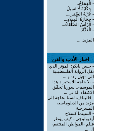
-
الْفِخَاخُ...
-
حِكَايَةٌ لَا تَسِيلُ...
-
غُرْبَةُ السِّنِينِ...
-
حِجَارَةُ الْمِيلَادِ...
-
الرَّأْسُ الصَّلْعَاءُ...
-
الْعَدَّادُ...
المزيد.....
اخبار الأدب والفن
-
حسن بايكر: المؤثر الذي
نقل الرواية الفلسطينية
إلى -جيل زد- و ...
-
-لا حاجة للاستيراد هذا
الموسم-.. سوريا تحقّق
الاكتفاء الذاتي ...
-
قاليباف: لسنا بحاجة إلى
مزيد من الدبلوماسية
المسرحية
-
السينما كسلاح
أيديولوجي.. كيف يؤطر
فيلم -المواطن المنتقم-
ال ...