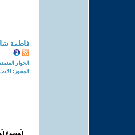
فاطمة شا
الحوار المتمدن-العدد: 7867 - 24
المحور: الادب
الْقصيدةُ الّت