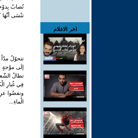
تُصابُ بِدوْخ
تنْسَى أنَّهَا ك
اخر الافلام
تتحوّلُ مدّاً 
إلَى موْجةٍ
تطالُ الشّعرا
فِي غُبارِ الْك
ونفضُوا عنِ ا
الْماءِ...