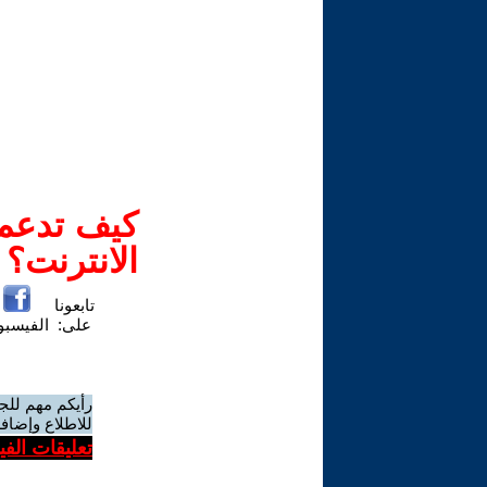
كيف تدعم-
الانترنت؟
تابعونا
على:
الفيسب
رأيكم مهم للج
للاطلاع وإضافة
تعليقات الف