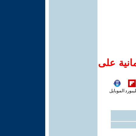
انية على
يبورد
الموبايل