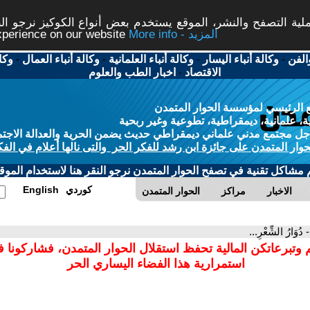
ة التصفح والنشر، الموقع يستخدم بعض أنواع الكوكيز نرجو النق
More info - المزيد
experience on our website
الفن
-
وكالة أنباء اليسار
-
وكالة أنباء العلمانية
-
وكالة أنباء العمال
-
وكا
الاقتصاد
-
اخبار الطب والعلوم
 الرئيسي لمؤسسة الحوار المتمدن
، علمانية، ديمقراطية، تطوعية وغير ربحية
ل مجتمع مدني علماني ديمقراطي حديث يضمن الحرية والعدالة الاجتم
حوار المتمدن على جائزة ابن رشد للفكر الحر والتى نالها أعلام في الفك
م مشاكل تقنية في تصفح الحوار المتمدن نرجو النقر هنا لاستخدام الموقع
كوردي
English
الاخبار
مراكز
الحوار المتمدن
- دُوَارُ الشِّعْرِ...
 وتبرعاتكن المالية تحفظ استقلال الحوار المتمدن، فشاركونا 
استمرارية هذا الفضاء اليساري الحر