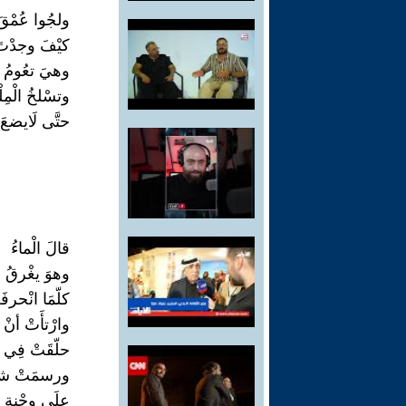
ولجُوا عُمْقَ
كيْفَ وجدْتَ
وهيَ تعُومُ
وتسْلخُ الْمِلْ
حتَّى لَايضعَ
قالَ الْماءُ
وهوَ يغْرقُ 
كلّمَا انْحرف
وارْتأَتْ أنْ
حلّقَتْ فِي ا
ورسمَتْ شا
علَى وجْنةِ