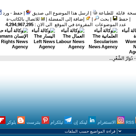
سخة قابلة للطباعة
|
ارسل هذا الموضوع الى صديق
|
حفظ - ورد
|
حفظ
|
بحث
|
إضافة إلى المفضلة
|
للاتصال بالكاتب-ة
عدد الموضوعات المقروءة في الموقع الى الان :
4,294,967,295
- دُوَارُ الشِّعْرِ...
RSS
الانستغرام
لينكد إن
تيلكرام
بنترست
بلوكر