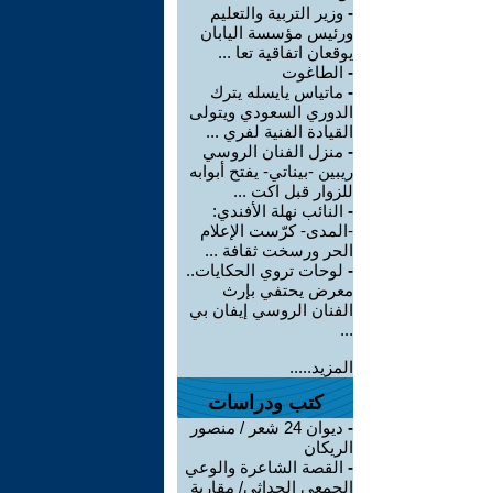
-
وزير التربية والتعليم
ورئيس مؤسسة اليابان
يوقعان اتفاقية تعا ...
-
الطاغوت
-
ماتياس يايسله يترك
الدوري السعودي ويتولى
القيادة الفنية لفري ...
-
منزل الفنان الروسي
ريبين -بيناتي- يفتح أبوابه
للزوار قبل اكت ...
-
النائب نهلة الأفندي:
-المدى- كرّست الإعلام
الحر ورسخت ثقافة ...
-
لوحات تروي الحكايات..
معرض يحتفي بإرث
الفنان الروسي إيفان بي
...
المزيد.....
كتب ودراسات
-
ديوان 24 شعر / منصور
الريكان
-
القصة الشاعرة والوعي
الجمعي الحداثي/ مقاربة