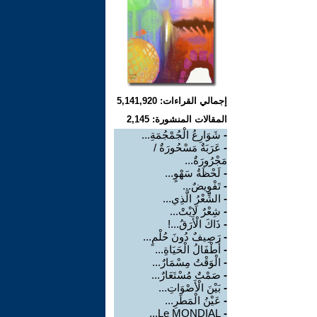
إجمالي القراءات: 5,141,920
المقالات المنشورة: 2,145
-
شَوَارِعُ الْجُمْجُمَةِ...
-
عَرَبَةٌ مَسْحُورَةٌ /
مَجْرُورَةٌ...
-
لَحْظَةُ سَهْوٍ...
-
تَفْوِيضٌ...
-
الشِّعْرُ الَّذِي...
-
شِعْرٌ لَايْتْ...
-
ذَاكَ الْأَرَقُ...!
-
رَصِيفٌ دُونَ حُلْمٍ...
-
أَطْفَالُ الْحَيَاةِ...
-
الْوَقْتُ مِسْمَارٌ...
-
صَمْتٌ مُسْتَعَارٌ...
-
بَيْنَ الْأَصْوَاتِ...
-
عَيْنُ الْمَطَرِ...
Le MONDIAL...
-