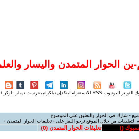
ين الحوار المتمدن واليسار والعلم
وك
التويتر
اليوتيوب
RSS
الانستغرام
لينكدإن
تيلكرام
بنترست
تمبلر
بلوكر
فل
ميع - شارك في الحوار والتعليق على الموضوع
 التعليقات من خلال الموقع نرجو النقر على - تعليقات الحوار المتمدن -
يسبوك (
)
تعليقات الحوار المتمدن (
0
)