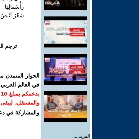
رأْسُمالِهَا
شعْرٌ أبْيضُ.
ترجم ال
الحوار المتمدن م
في العالم العربي
ب
والمستقل، ليبقى ص
والمشاركة في دع
المزيد.....