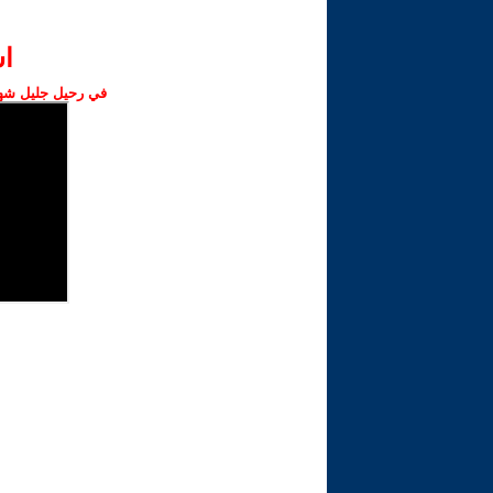
ا‫
في رحيل جليل شهبا