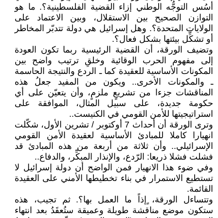
أسُس التوجُّه الوطني إزاء القضية الفلسطينية؟. ما هو
التوازن الصحيح بين الاستقلال، وبين الاعتماد على
الولايات المتحدة؟. وهل إسرائيل هي دولة تتدبّر المخاطر
أو تشكِّل بيئتها بشكل فعال؟.
وتضيف الورقة، أن القضية الرئيسية ربما تكون العودة
إلى مفهوم الحرب الوقائية وخلقِ ترتيب واضح بين
المكونات الأساسية للعقيدة كما ـ الردع والنتيجة الحاسمة
ـ والمكونات الأخرى.. ويكون من المفيد جعلُ هذه
المناقشات جزءا من تشريعٍ ملزمٍ، وأن يتعيّن على أي
حكومة جديدة، على سبيل المثال، الموافقة على
استراتيجيتها للأمن القومي في الكنيست..
وترى الورقة أن أحداث 7 أوكتوبر / تشرين الأول، شكّلت
انهيارا كاملا للمبادئ الأساسية لعقيدة الأمن القومي
الإسرائيلي.. وأن ثلاثة من أربعة من هذه المبادئ قد
فشلت فشلا ذريعا: الرّدع، والإنذار المبكِّر، والدفاع..
وفي ضوء هذا الانهيار فمن الواضح أن دولة إسرائيل لا
تستطيع الاستمرار في بناء تخطيطها الأمني على العقيدة
القائمة.
وتتساءل الورقة، ٍإذاً ما العمل بها؟. ثم تجيب، هذه
ستكون موضع مناقشة طويلة وعميقة ستُعقَدُ بعد انتهاء