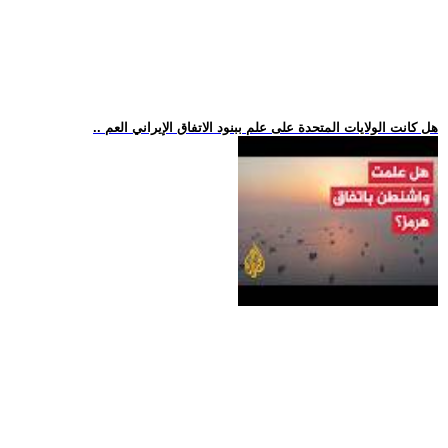
.. هل كانت الولايات المتحدة على علم ببنود الاتفاق الإيراني العم