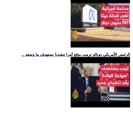
.. الرئيس الأمريكي دونالد ترمب يوقع أمرا تنفيذيا يستهدف ما وصفه