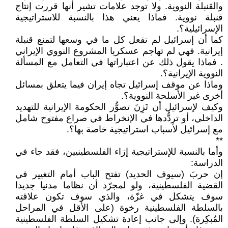
والقنبلة النووية. ولا توجد علامات تشير أنها قررت إنتاج
قنبلة نووية. فماذا يعني هذا بالنسبة للاستراتيجية
الإسرائيلية؟.
كما أن إسرائيل لم تفعل كل ما في وسعها لتمنع قنبلة
إيرانية. فهي لم تهاجم عسكريا المشروع النووي الإيراني
. فماذا يقول ذلك عن اعتباراتها في التعامل مع المسألة
النووية الإيرانية؟.
وماذا عن موقف إسرائيل تجاه إيران فيما يتعلق بمسائل
أخرى غير الأسلحة النووية؟.
وكيف لإسرائيل أن تَزِنَ تصوُّر الحكومة الإيرانية للتهديد
الداخلي، أو تردُّدها في الإنخراط في صراع مفتوح شامل
مع إسرائيل لأسباب استراتيجية خاصة بها؟.
**
وأما بالنسبة للإستراتيجية إزاء الفلسطينيين، فقد جاء في
الدراسة:
إن حربَ (سيوف الحديد) تفتح الباب أمام التغيير في
القضية الفلسطينية، ولو لمجرّد أن نظاما مدنيا جديدا
سوف يتشكل في غزّة، والذي سوف تكون علاقته
بالسلطة الفلسطينية رخوة (على الأقل في المراحل
المُبكِرة). وإلى جانب إعادة تشكيل السلطة الفلسطينية