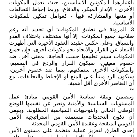
باعتبارهما المكونين الأساسيين، حيث تعمل المكونات
الأخرى - الإنذار المبكر، والدفاع، وربما إحباط التحالفات
أو منعها والمشاركة فيها - كعوامل تمكين للمكونات
الأساسية.
3. المرونة في تطبيق المكونات: أي تحديد أنه رغم
صلاحية جميع المكونات، إلا أنها ستختلف باختلاف العدو
والسياق. وعلى عكس عقيدة العقود الأخيرة التي أظهرت
الابتعاد عن القرار والاتجاه نحو مكونات أخرى، فإن جميع
المكونات سيتم تطبيقها حسب الحاجة. بمعنى آخر، ضد
خصوم معينين، سيكون القرار والردع في الصميم،
والمكونات الأخرى ستمكنهم، بينما ضد خصوم آخرين،
سيكون الرد مبنياً على المنع أو الإحباط والتحالفات، مع
أن العناصر الأخرى أقل أهمية.
**
وتتضمن وثيقة سياسة الأمن القومي مبادئ عمل
المستويات السياسية والأمنية وتعبر عن تقييمها للوضع
الوطني الحالي والتوجيهات السياسية المطلوبة. وينبغي
أن تكون التحديثات مستمدة من استراتيجية الأمن
القومي المنقحة وعقيدة الأمن القومي المحدثة.
إحدى الطرق لتعزيز عملية منظمة على مستوى الأمن