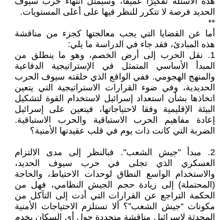
هذه الأسئلة تفكيرًا عميقًا، وسيمثل انتهاء حرب سيوف
الحديد فرصة لا تتكرر للنظر فيها على أعلى المستويات.
**
أما عن القضايا التي يجب معالجتها كجزء من مناقشة
هذه المبادئ، فقد جاء في الدراسة ما يلي:
1. نقل الحرب إلى أرض الخصم، وهو ما ينطلق من
المبدأ الأساسي المتمثل في الإستراتيجية الدفاعية
والمنهج الهجومي. ففي الواقع الذي خلقته سيوف الحرب
الحديدية، وفي ضوء القرارات الاستراتيجية التي يتعين
اتخاذها بشأن استعداد إسرائيل لاستخدام القوة لتشكيل
البيئة الإقليمية وفقا لاحتياجاتها، فيتعين على إسرائيل
إعادة مفاهيم الحرب الاستباقية والحرب الاستباقية.
الضربة التي كانت ذات يوم في قلب عقيدتها الأمنية؟
2. مبدأ "جيش الشعب". فبالنظر إلى مدى الالتزام
العسكري الذي تجلى في حرب سيوف الحديد،
والاستخدام الواسع النطاق لوحدات الاحتياط، والحاجة
(المحتملة) إلى زيادة حجم الجيش النظامي، فهل من
الحكمة التراجع عن القرارات التي أدت إلى التآكل من
مكونات “جيش الشعب”؟ ألا تستلزم الاحتياجات الأمنية
المحدثة لإسرائيل مناقشة متجددة حول أي السكان يخدم