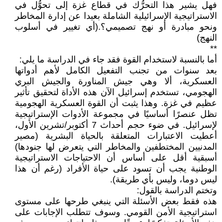
فهل يشير هذا التحرُّك في قطاع غزة إلى تحوُّل في
الاستراتيجية الإسرائيلية الشاملة بعيدا عن إدارة المخاطر
ونحو مبادرة أو نهج تصميمي؟.(أي تغيير في أسلوب
النهج)
**
أما بالنسبة لاستخدام القوة فقد جاء في الدراسة ما يلي:
بعد سنوات من تجنب التفعيل الكامل لأهم أدواتها
العسكرية، ألا وهي جيش المناورة والجيش البري
الهجومي، تستخدم إسرائيل الآن هذه الأداة لتحقيق تأثير
عظيم في غزة. وهذا يثبت أن القوة العسكرية الهجومية
تظل عنصرًا أساسيًا في مجموعة الأدوات الإستراتيجية
لإسرائيل. في ضوء حجم أحداث 7 أكتوبر/تشرين الأول،
أعطيت الاعتبارات المتعلقة بالحياة البشرية (مصير
المدنيين المختطفين والمخاطر التي يتعرض لها جنودها)
أسبقية أقل على أساس أن الاحتياجات الاستراتيجية
الوطنية يجب أن تسود على حياة الأفراد (رغم أن هذا
ليس دوما، وليس بأي طريقة).
وتختم الدراسة بالقول:
هذه فقط بعض الأسئلة التي ينبغي طرحها على مستوى
استراتيجية الأمن القومي. وسوف تتطلب الإجابات على