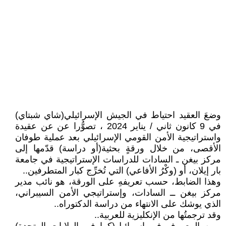
وضعَ العقيد احتياط في الجيش الإسرائيلي(شاي شبتاي)
في 9 كانون ثاني / يناير 2024 ، تصوُّرا عن عن عقيدة
واستراتيجية الأمن القومي الإسرائيلي بعد عملية طوفان
الأقصى، من خلال ورقةٍ بحثية(أو دراسة) قدّمها إلى
مركز بيغن ـ السادات للدراسات الإستراتيجية في جامعة
بار إيلان، أو (وكْرُ الأفاعي) التي تُخرِّج كبار المتطرفين..
وهذا الضابط، حسب تعريفهِ على الورقة، هو نائب مدير
مركز بيغن ــ السادات، وإستراتيجي الأمن السيبراني،
الذي يوشك على الانتهاء من دراسة الدكتوراه..
وقد ترجمتُها من الإنكليزية للعربية..