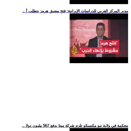
.. مدير المركز العربي للدراسات الإيرانية: فتح مضيق هرمز يتطلب أ
.. محكمة في ولاية نيو مكسيكو تلزم شركة ميتا بدفع 567 مليون دولا