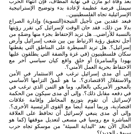
بعد وفاة أبو مازن في نهاية المطاف، فإن انتهاء الحرب
سيمثل فرصة عظيمة لإعادة بدء وتوضيح الإستراتيجية
الإسرائيلية تجاه الفلسطينيين..
فبعد عقدين من تأجيل النتيجة(التسوية) وإدارة الصراع
بدلا من ذلك، فقد حان الوقت لإسرائيل كي تقرر رؤيتها
بالنسبة للأراضي.. هل تريد الإحتفاظ بجزء منها وضمّهِ من
أجل تحقيق رؤية الارتباط بين بين شعب إسرائيل وأرض
إسرائيل؟. هل تريد السيطرة على المناطق التي يقطنها
سكان فلسطينيون (في غزة والضفة التي يطلقون عليها
يهودا والسامرة) أو خلقِ واقع كيان سياسي آخر مع
الاحتفاظ بحرية العمل الأمني؟.
إلى أي مدى إسرائيل ترغب في الاستثمار في الأمن
والاستقلال الاقتصادي؟. ما هو عُمقُ التزامها الأساسي
بالمحور الأمريكي بالعالم، وما هو الثمن الذي ترغب في
في دفعه مقابل ذلك؟. وإلى أي مدى سيكون من الحكمة
لإسرائيل أن تقوم بتوزيع المخاطر وإقامة علاقات
اقتصادية، وربما أمنية أيضا مع القوى الرئيسية الأخرى؟.
وإلى أي مدى ينبغي لإسرائيل أن تحافظ على العلاقة
المباشرة مع روسيا في مسعى لتعديل موقفها (كما هو
الحال الآن بعد “البداية السيئة” من موسكو تجاه حرب
سيوف الحديد)؟.