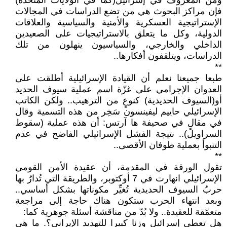
ومن المعروف في إسرائيل(كما في الولايات المتحدة)
فإن مراكز البحوث هي من تضع الدراسات في المجالات
الإستراتيجية العسكرية والأمنية والسياسية والعلاقات
الدولية، وكل ما يتعلق بالاستراتيجيات على الصعيدين
الداخلي والخارجي، والسياسيون ينهلون من تلك
الدراسات، ويتلقفون أفكارها..
**
طبعا جميعنا نعلم أن القيادة الإسرائيلية أطلقت على
العدوان الإجرامي على غزّة اسم عملية سيوف الحديد
أو(السيوف الحديدية) كنوعٍ من الترهيب.. ولكن الكاتب
الإسرائيلي حاييم ليفينسون سَخِر من هذه التسمية وقال
في مقالٍ في صحيفة ها آرتس: أن هذه عملية (سقوط
السراويل).. نتيجة الفشل الإسرائيلي الفاضح في عدم
التنبوأ بعملية طوفان الأقصى..
**
تقول الورقة في المقدمة، أن عقيدة الأمن القومي
الإسرائيلي انهارت في 7 أوكتوبر، والطريقة التي تُدارُ بها
حربُ السيوف الحديدية تُغيِّر مكوناتها بشكل أساسي..
وبعد انتهاء الحرب ستكون هناك حاجة إلى مراجعة
متعمّقة للعقيدة.. ولا بُدّ من مناقشة أسئلة جوهرية كما:
هل تعطي إسرائيل وزنا كبيرا للتهديد الإيراني؟. ما هي