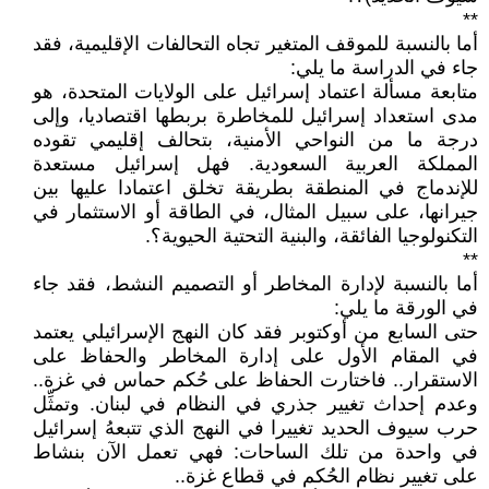
**
أما بالنسبة للموقف المتغير تجاه التحالفات الإقليمية، فقد
جاء في الدراسة ما يلي:
متابعة مسألة اعتماد إسرائيل على الولايات المتحدة، هو
مدى استعداد إسرائيل للمخاطرة بربطها اقتصاديا، وإلى
درجة ما من النواحي الأمنية، بتحالف إقليمي تقوده
المملكة العربية السعودية. فهل إسرائيل مستعدة
للإندماج في المنطقة بطريقة تخلق اعتمادا عليها بين
جيرانها، على سبيل المثال، في الطاقة أو الاستثمار في
التكنولوجيا الفائقة، والبنية التحتية الحيوية؟.
**
أما بالنسبة لإدارة المخاطر أو التصميم النشط، فقد جاء
في الورقة ما يلي:
حتى السابع من أوكتوبر فقد كان النهج الإسرائيلي يعتمد
في المقام الأول على إدارة المخاطر والحفاظ على
الاستقرار.. فاختارت الحفاظ على حُكم حماس في غزة..
وعدم إحداث تغيير جذري في النظام في لبنان. وتمثِّل
حرب سيوف الحديد تغييرا في النهج الذي تتبعهُ إسرائيل
في واحدة من تلك الساحات: فهي تعمل الآن بنشاط
على تغيير نظام الحُكم في قطاع غزة..