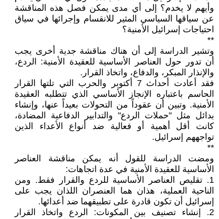
وأيهم لا يخدم؟ إلى أي مدى يمكن فصل هذه المناقشة
عن سياقها السياسي المثير للانقسام وإجرائها في سياق
احتياجات إسرائيل الأمنية؟
**
وتشير الدراسة إلى أن هناك مناقشة جدية أخرى يجب
أن تدور حول العناصر الأساسية للعقيدة الأمنية: الردع،
والإنذار المبكر، والدفاع، واتخاذ القرار.
فقد أعادت أحداث 7 أكتوبر والحرب التي تلتها القرار
الحاسم باعتباره الإنجاز الأساسي الذي تتطلبه العقيدة
الأمنية. وتبين أن عقوداً من التحولات بعيداً عنها، وإنشاء
بدائل مثل "حملات الردع" والتدابير الدفاعية المضادة،
كانت أقل أهمية أو فعالية ضد أنواع الأعداء الذين
تواجههم إسرائيل.
**
ومضت الدراسة للقول أنه يمكن مناقشة العناصر
الأساسية للعقيدة الأمنية في عدة اتجاهات:
1. تقليص العناصر الأساسية للردع والقرار فقط. ومن
الناحية العملية، هذان هما العنصران اللذان يجب على
إسرائيل أن تكون قادرة على تطبيقهما ضد أعدائها.
2. إنشاء تصنيف بين المكونات: الردع واتخاذ القرار