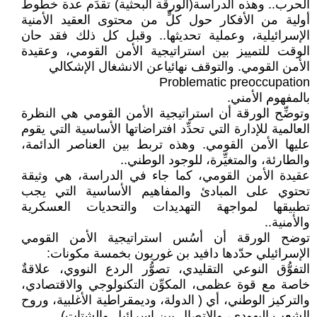
الحرب.. وهذه الدراسة(الورقة البحثية) تقدِّم عدة خطوط
أولية من الأفكار حول كلٍّ من محتوى العقيد الأمنية
الإسرائيلية، وعملية تحديثها.. وقبل كل ذلك فقد حان
الوقت للتمييز بين استراتيجية الأمن القومي، وعقيدة
الأمن القومي. والتوقف نهائياعن الانشغال الإشكالي
Problematic preoccupation
بالمفهوم الأمني.
وتوضِّح الورقة أن استراتيجية الأمن القومي هي النظرة
العالمية للإدارة التي تحدِّد افتراضاتها الأساسية التي يقوم
عليها الأمن القومي. وهذه تربط بين العناصر الدائمة،
والطارئة، والمتغيِّرة، للوجود الوطني..
عقيدة الأمن القومي، كما جاء في الدراسة، هي وثيقة
تحتوي على المبادئ والمفاهيم الأساسية التي يجب
تطبيقها لمواجهة التهديدات والتحديات العسكرية
والأمنية..
توضح الورقة أن أسُس استراتيجية الأمن القومي
الإسرائيلي حدّدها دافيد بن غوريون بخمسة مكونات:
التفوُّق النوعي التقليدي، تصوُّر الردع النووي، علاقةٌ
خاصة مع قوة عظمى، المكوِّن التكنولوجي والاقتصادي،
والتركيز الوطني، أي ( الدولة، وديمقراطية الأغلبية، وروح
الشعب اليهودي، والاتصال بين إسرائيل والشتات)..