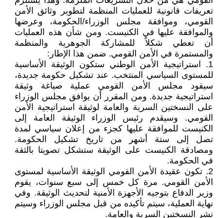
القومي هي من خلال التشريعات الملزمة. وهذا يستلزم
تعريفات قانونية للعمليات المنظمة لتطوير وثائق الأمن
القومي، وموافقة مجلس الوزراء/الحكومة، وعرضها
والموافقة عليها في الكنيست. ومن شأن هذه العمليات
أن تعطي شكلاً للمشاركة الجوهرية والمنظمة
والمستمرة في الأمن القومي. ضمن هذا الإطار:
1. استراتيجية الأمن الوطني ستكون الوثيقة الأساسية
للمستوى السياسي المنتخب. عند تشكيل حكومة جديدة،
سيقود مجلس الأمن القومي عملية صياغة وثيقة
استراتيجية جديدة. ومن المقرر أن يوافق مجلس الوزراء
على النسختين السرية والعامة لوثيقة استراتيجية الأمن
القومي. وسيقدم رئيس الوزراء الوثيقة العامة إلى
الكنيست للموافقة عليها كجزء من إعلان سياسي لمدة
تصل إلى ستة أشهر من تاريخ تشكيل الحكومة.
ومصادقة الكنيست على الوثيقة ستشكل تصويتا بالثقة
في الحكومة.
2. تكون عقيدة الأمن القومي الوثيقة الأساسية لمستوى
الأمن القومي. مرة كل خمس إلى سبع سنوات، يقوم
وزير الدفاع بتوجيه الأجهزة الأمنية لتحديث الوثيقة. وفي
نهاية العملية، سيتم تأكيده من قبل مجلس الوزراء وسيتم
نشر النسختين السرية والعامة.