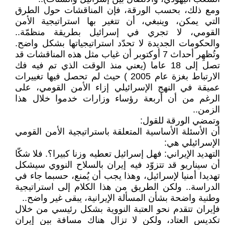
ومع ذلك، بحسب الورقة، فإن المناقشات حول الطرق
التي يمكن، وينبغي، أن تتغير بها استراتيجية الأمن
القومي، لا تجري في إسرائيل بطريقة منظمّة..
والحكومات الجديدة لا تحدّد استراتيجياتها بشكل واضح.
وتُظهِر أحداث 7 أوكتوبر أن غياب مثل هذه المناقشات قد
تصل إلى 18 عاما (يعني منذ الوقت الذي تم فيه فك
الارتباط بغزة عام 2005 ) حيث لم تحصل فيها تغييرات
عميقة في النهج الإسرائيلي إزاء الأمن القومي، على
الرغم من أن أربعة رؤساء وزارات خدموا خلال هذا
الزمن..
وتمضي الورقة للقول:
أن الأسئلة الأساسية المتعلقة باستراتيجية الأمن القومي
الإسرائيلي هي:
التهديد الإيراني: فهل إسرائيل تعطيه وزنا كبيرا؟. فلا شكّا
أن سيناريو قد تتزوّد فيه إيران بالسلاح النووي سيشكل
تهديدا أمنيا لإسرائيل، وهذا يجب أن يُمنع، حسبما جاء في
الدراسة.. ولكن الطريق من هذا الكلام إلى استراتيجية
وطنية واضحة بشأن المسألة الإيرانية، يبقى غير واضح..
فإيران تتقدم نحو العتبة النووية بشكل رئيسي من خلال
تكديس العتاد، ولكن لا تزال هناك مسافة بين إيران