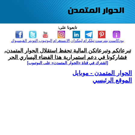
تابعونا على:
بودكاست
بنترست
تيلكرام
لينكدإن
الانستغرام
اليوتيوب
التويتر
الفيسبوك
تبرعاتكم وتبرعاتكن المالية تحفظ استقلال الحوار المتمدن،
فشاركونا في دعم استمرارية هذا الفضاء اليساري الحر
[اشترك في قناة ‫«الحوار المتمدن» على اليوتيوب]
الحوار المتمدن - موبايل
الموقع الرئيسي