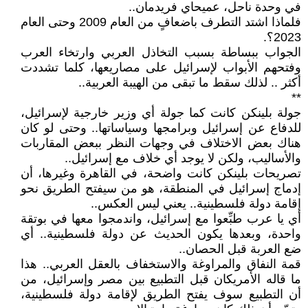
في وحدة ناحل، عميحاي فريدمان..
فلماذا اشتد التطرف باضعافٍ من العام 2009 وحتى العام
2023؟.
الجواب ببساطة بسبب التخاذل العربي وارتخاء العرب
وفتحهم الأبواب لإسرائيل على مصاريعها، كلما تشددت
أكثر .. لذلك سقط ما تبقى من الهيبة العربية..
**
جولة بلينكن كانت كما جولة أي وزير خارجية لإسرائيل،
للدفاع عن إسرائيل وبرامجها وسياساتها.. وحتى لو كان
هناك بعض الاختلاف في وجهات النظر ببعض المقاربات
والأساليب، ولكن لا يوجد أي خلاف مع إسرائيل..
تصريحات بلينكن كانت واضحة، في القاهرة وغيرها، أن
إدماج إسرائيل في المنطقة، هو من سيفتح الطريق نحو
إقامة دولة فلسطينية.. يعني ليس العكس..
أي يا عرب طبِّعوا مع إسرائيل، واندمجوا معها في بوتقة
واحدة، وبعدها يكون الحديث عن دولة فلسطينية.. أي
ضع العربة قبل الحصان..
قمة النفاق والمراوغة والاستخفاف بالعقل العربي.. هذا
ما قاله الأمريكان قبل التطبيع بين مصر وإسرائيل، من
أن التطبيع سوف يفتح الطريق لإقامة دولة فلسطينية،