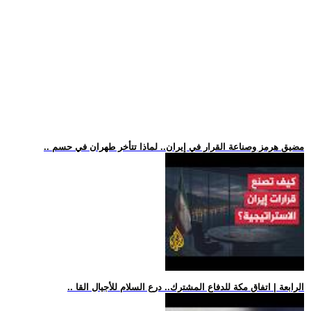
.. مضيق هرمز وصناعة القرار في إيران.. لماذا تتأخر طهران في حسم
.. الرابعة | اتفاق مكة للدفاع المشترك.. درع السلام للأجيال القا