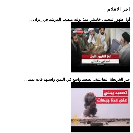
اخر الافلام
.. أول ظهور لمجتبى خامنئي منذ توليه منصب المرشد في إيران
.. عبر الخريطة التفاعلية.. تصعيد واسع في اليمن واستهدافات تمتد