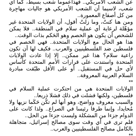
عن الشعب الأمريكي.. فهذاعموما شعب بسيط، كما أي
شعب، لاسيما أن الشعب الأمريكي هو جاليات مهاجِرة
من كل أصقاع المعمورة..
ومن هنا كنتُ، وما زلتُ أقول، أن الولايات المتحدة غير
مؤهّلة لرعاية أي عملية سلام في المنطقة.. فلا يمكن
للشخص أن يكون هو الخصم وهو الحَكم بذات الوقت..
هذا هو الحال مع الولايات المتحدة.. فهي الخصم في
فلسطين ضد الفلسطينيين والعرب.. فكيف لها أن تكون
راعية سلام؟ هذا غير ممكن.. إلا إذا عادت الولايات
المتحدة واستندت على قرارات الأمم المتحدة كأساس
لأي حل في المستقبل.. أو على الأقل طبّقت مبادرة
السلام العربية المعروفة..
**
الولايات المتحدة هي من احتكرت عملية السلام في
فلسطين، ولكنها فشلت في ذلك فشلا ذريعا..
والسبب معروف وواضح، وهو أنها لم تكُن حَكَما نزيها ولا
مُحايدا، وإنما طرفا رئيسا في الصراع.. ولذا كانت على
الدوام جزءا من المشكلة وليست جزءا من الحل..
فلم ترى في أي وقت سوى مصالح إسرائيل، متجاهلة
بالكامل مصالح الفلسطينيين والعرب..
**