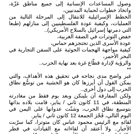
وصول المساعدات الإنسانية إلى جميع مناطق غزّة،
واتخاذ خطوات لحماية المدنيين،
الخطط الإسرائيلية للانتقال إلى المرحلة التالية من
العمليات، وكيفية عودة الفلسطينيين إلى منازلهم (طبعا
التي دمرتها إسرائيل بالسلاح الأمريكي)..
خفض التوترات في الضفة الغربية،
عودة الأسرى الذين تحتجزهم حماس،
كيفية مواجهة الهجمات الحوثية على السفن التجارية في
البحر الأحمر،
والرؤية لإدارة قطّاع غزة بعد نهاية الحرب..
**
غير واضح مدى نجاحه في تحقيق هذه الأهداف، والتي
يمكن القول أن أبرزها كان هو الخشية من توسُّع نطاق
الحرب إلى دول أخرى..
ولكن المفارقة أن بلينكن وبعد يوم فقط من مغادرته
المنطقة، في 11 كانون ثاني / يناير، قامت بلاده بذاتها
بتوسيع نطاق الحرب، وشنّت عدوانها على اليمن في
اليوم التالي، فَجْرَ الجمعة 12 كانون ثاني / يناير.
لقائهِ مع الرئيس محمود عباس كان متوترا، كما سرّبت
الأخبار.. ولا أعتقد أن لقاءاته مع القيادات في قطر