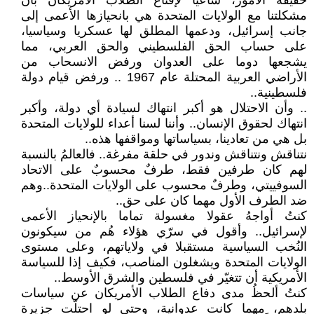
حقيقة الأمور، ساعيا لإقناع الطلاب الأمريكان بأن
مشكلتنا مع الولايات المتحدة هي بانحيازها الأعمى إلى
جانب إسرائيل، ودعمها المطلق لها عسكريا وسياسيا،
على حساب الحق الفلسطيني والحق العربي، مما
يشجعها دوما على العدوان ورفض الانسحاب من
الأراضي العربية المحتلة عام 1967 .. ورفض قيام دولة
فلسطينية..
.. وأن الاحتلال هو أكبر انتهاك لسيادة أي دولة، وأكبر
انتهاك لحقوق الإنسان.. وأننا لسنا أعداء للولايات المتحدة
بل هي من تعادينا، بسياساتها ومواقفها هذه..
نتناقش ونتناقش وندور في حلقة مفرغة.. فالعالمُ بالنسبة
لهم كان طرفين فقط، طرفٌ محسوبٌ على الاتحاد
السوفييتي، وطرفٌ محسوب على الولايات المتحدة..وهم
ضد الطرف الأول مهما كان على حق..
كنتُ أواجهُ عقولا مغسولة تماما بالإنحياز الأعمى
لإسرائيل.. وأقول في سرّي هؤلاء هُم من سيكونون
النُخب السياسية مستقبلا في ولاياتهم، وعلى مستوى
الولايات المتحدة ويشغلون المناصب، فكيف إذا للسياسة
الأمريكية أن تتغيّر في فلسطين والشرق الأوسط..
كنتُ ألحظُ مدى دفاع الطلاب الأمريكان عن سياسات
بلدهم، ِمهما كانت عدوانية، وحتى لو احتلّت جزيرة