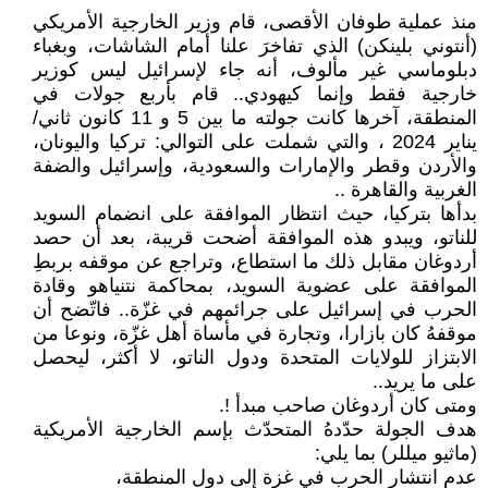
منذ عملية طوفان الأقصى، قام وزير الخارجية الأمريكي
(أنتوني بلينكن) الذي تفاخرَ علنا أمام الشاشات، وبغباء
دبلوماسي غير مألوف، أنه جاء لإسرائيل ليس كوزير
خارجية فقط وإنما كيهودي.. قام بأربع جولات في
المنطقة، آخرها كانت جولته ما بين 5 و 11 كانون ثاني/
يناير 2024 ، والتي شملت على التوالي: تركيا واليونان،
والأردن وقطر والإمارات والسعودية، وإسرائيل والضفة
الغربية والقاهرة ..
بدأها بتركيا، حيث انتظار الموافقة على انضمام السويد
للناتو، ويبدو هذه الموافقة أضحت قريبة، بعد أن حصد
أردوغان مقابل ذلك ما استطاع، وتراجع عن موقفه بربطِ
الموافقة على عضوية السويد، بمحاكمة نتنياهو وقادة
الحرب في إسرائيل على جرائمهم في غزّة.. فاتّضح أن
موقفهُ كان بازارا، وتجارة في مأساة أهل غزّة، ونوعا من
الابتزاز للولايات المتحدة ودول الناتو، لا أكثر، ليحصل
على ما يريد..
ومتى كان أردوغان صاحب مبدأ !.
هدف الجولة حدّدهُ المتحدّث بإسم الخارجية الأمريكية
(ماثيو ميللر) بما يلي:
عدم انتشار الحرب في غزة إلى دول المنطقة،