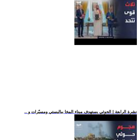
.. نشرة الرابعة | الحوثي يستهدف ميناء المخا بباليستي ومسيّرات و