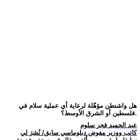
هل واشنطن مؤهّلة لرعاية أي عملية سلام في
فلسطين أو الشرق الأوسط؟.
عبد الحميد فجر سلوم
كاتب ووزير مفوض دبلوماسي سابق/ نُشِرَ لي
سابقا ما يقرب من ألف مقال في صحف عديدة