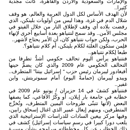
والإمارات والسعودية والأردن والقاهرة، كانت مجدية
كثيرا..
لأن الهدف الأساس لكل الدول العربية والعالم، هو وقف
شلال الدم في غزة، وهذا ليس من أولويات بلينكن، الذي
رفضت بلاده أي وقف لإطلاق النار من خلال الفيتو في
مجلس الأمن.. وقد سمح لنتنياهو بعدة أسابيع أخرى لإنهاء
الحرب، ولكن جواب نتنياهو كان، أن الأمر يحتاج لأشهر..
فلِمن ستكون الغلبَة لكلام بلينكن، أم كلام نتنياهو؟.
طبعا لِكلام نتنياهو..
فنتنياهو يرأس اليوم تحالف حكومي أشدُّ تطرفا من
التحالف الحكومي عام 2009 والذي كان يضمُّ حينها
أفيغادور ليبرمان رئيس حزب “ إسرائيل بيتنا” المتطرف..
ويبدو ليبرمان (حمامةً اليوم) أمام سموتريتش، وابن
غفير..
فنتنياهو كشفَ في 14 حزيران / يونيو عام 2009 في
خطابه في جامعة بار إيلان، أو وكْرُ الأفاعي، كما يصفها
البعض (لأنها تتبنّى طروحات اليمين المتطرف، وتُخرِّج
المتطرفين، ومنهم إيغال عمير الذي اغتال إسحاق رابين،
وفيها مركز بيغين السادات للدراسات الإستراتيجية الذي
يلعب دورا كبيرا في رسمِ سياسات إسرائيل) كشف في
ذاك الخطاب عن كل مخططاته وبرامجه بشأن مسيرة