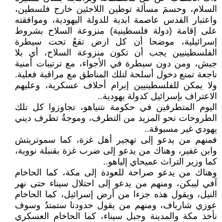
السلام، وحسمَ مسألة توطين اللاجئين خارج فلسطين،
واعتبار القدس عاصمة ابدية للدولة اليهودية، وموافقته
على إقامة (دولة فلسطينية) منزوعة السلاح بشروط
إسرائيلية، موضحا أن كل ارض تقعُ تحت سيطرة
الفلسطينيين يجب أن تكون منزوعة السلاح، أي بلا
جيش، ومن دون سيطرة في الأجواء، مع ترتيبات أمنية
ناجعة تمنع دخول أسلحة لتلك المناطق مع مراقبة فعلية.
ولا يمكن للفلسطينيين إبرام أحلاف عسكرية، وعليهم
الاعتراف بإسرائيل كدولة يهودية..
اليوم المتطرفين في حكومة نتنياهو، تجاوزوا كل تلك
الطروحات نحو المزيد من التطرف، وموجةُ تطرف ديني
يهودي غير مسبوقة..
فمنهم من يدعو إلى تهجير أهل غزة، كما سموتريتش
وابن غفير، وهناك من يدعو إلى ضرب غزة بقنبلة نووية،
كما وزير التراث عميحاي إلياهو..
وهناك من يدعو صراحة للعودة إلى مكة، كما الحاخام
آفي ليبكن، ومنهم من يدعو إلى احتلال سيناء حتى نهر
النيل، ويقول هذه جزءا من أرض إسرائيل، كما الحاخام
عوزي شارباف، ومنهم من يقول حدودنا ستمتدُ وسوف
نأخذ مكة والمدينة وجبل سيناء، كما الحاخام العسكري