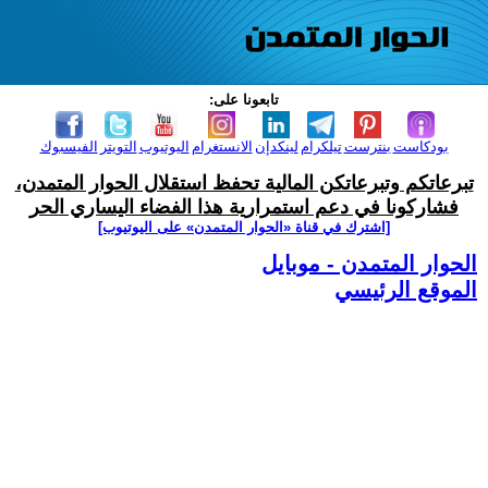
تابعونا على:
بودكاست
بنترست
تيلكرام
لينكدإن
الانستغرام
اليوتيوب
التويتر
الفيسبوك
تبرعاتكم وتبرعاتكن المالية تحفظ استقلال الحوار المتمدن،
فشاركونا في دعم استمرارية هذا الفضاء اليساري الحر
[اشترك في قناة ‫«الحوار المتمدن» على اليوتيوب]
الحوار المتمدن - موبايل
الموقع الرئيسي