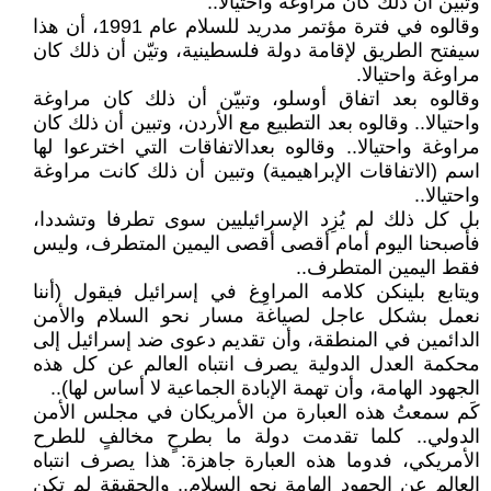
وتبيّن أن ذلك كان مراوغة واحتيالا..
وقالوه في فترة مؤتمر مدريد للسلام عام 1991، أن هذا
سيفتح الطريق لإقامة دولة فلسطينية، وتيّن أن ذلك كان
مراوغة واحتيالا.
وقالوه بعد اتفاق أوسلو، وتبيّن أن ذلك كان مراوغة
واحتيالا.. وقالوه بعد التطبيع مع الأردن، وتبين أن ذلك كان
مراوغة واحتيالا.. وقالوه بعدالاتفاقات التي اخترعوا لها
اسم (الاتفاقات الإبراهيمية) وتبين أن ذلك كانت مراوغة
واحتيالا..
بل كل ذلك لم يُزِد الإسرائيليين سوى تطرفا وتشددا،
فأصبحنا اليوم أمام أقصى أقصى اليمين المتطرف، وليس
فقط اليمين المتطرف..
ويتابع بلينكن كلامه المراوِغ في إسرائيل فيقول (أننا
نعمل بشكل عاجل لصياغة مسار نحو السلام والأمن
الدائمين في المنطقة، وأن تقديم دعوى ضد إسرائيل إلى
محكمة العدل الدولية يصرف انتباه العالم عن كل هذه
الجهود الهامة، وأن تهمة الإبادة الجماعية لا أساس لها)..
كَم سمعتُ هذه العبارة من الأمريكان في مجلس الأمن
الدولي.. كلما تقدمت دولة ما بطرحٍ مخالفٍ للطرح
الأمريكي، فدوما هذه العبارة جاهزة: هذا يصرف انتباه
العالم عن الجهود الهامة نحو السلام.. والحقيقة لم تكن