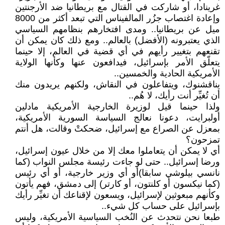
غرينادا، أو شاركت في القتال مع بريطانيا ضد الأرجنتين
وإعادة اغتصاب جزُر المالفيناس التي تبعد أكثر من 8000
ميل عن بريطانيا.. ومدى افتخارهم بنظامهم السياسي
الذي يعتبرونه (الأفضل) بالعالم.. ومع ذلك كان يمكن أن
تقنعهم بتغيير رأيهم في أي قضية في العالم، إلا حينما
يتعلّق الأمر بإسرائيل، فيدافعون عنها وكأنها الولاية
الأمريكية الحادية والخمسين..
يناقشنوك، ويتفاعلون في النقاش، ولكنهم يريدون منك
أن تُغيِّر أنت رأيك، لا هُم..
ولذا حينما قيل لوزيرة الخارجية الأمريكية مادلين
أولبرايت، دعونا نعالج السياسة السورية الأمريكية،
بمعزل عن الصراع مع إسرائيل، ضحكتْ وقالت، هل أنتم
تمزحون؟
أي لا يمكن أن يتعاملوا معك إلا من خلال عيون إسرائيل،
ورضا إسرائيل.. حتى لو جاءت رئيسة مجلس النواب (كما
نانسي بيلوشي سابقا)أو أي وزير خارجية، أو أي رئيس
(كما نيكسون أو كلنتون، أو كارتر) إلى دمشق، فهم يأتون
وكأنهم مبعوثين لإسرائيل، ويسعون لإقناعك أن تغيِّر رأيك
بإسرائيل على حساب كل شيء..
طبعا نحن نتحدث عن النُخب السياسية الأمريكية، وليس