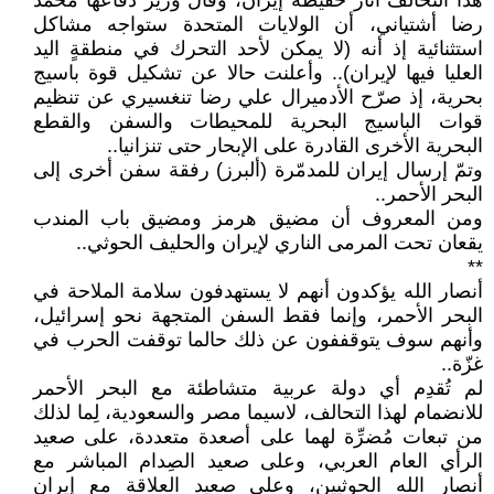
هذا التحالف أثار حفيظة إيران، وقال وزير دفاعها محمد
رضا أشتياني، أن الولايات المتحدة ستواجه مشاكل
استثنائية إذ أنه (لا يمكن لأحد التحرك في منطقةٍ اليد
العليا فيها لإيران).. وأعلنت حالا عن تشكيل قوة باسيج
بحرية، إذ صرّح الأدميرال علي رضا تنغسيري عن تنظيم
قوات الباسيج البحرية للمحيطات والسفن والقطع
البحرية الأخرى القادرة على الإبحار حتى تنزانيا..
وتمّ إرسال إيران للمدمّرة (ألبرز) رفقة سفن أخرى إلى
البحر الأحمر..
ومن المعروف أن مضيق هرمز ومضيق باب المندب
يقعان تحت المرمى الناري لإيران والحليف الحوثي..
**
أنصار الله يؤكدون أنهم لا يستهدفون سلامة الملاحة في
البحر الأحمر، وإنما فقط السفن المتجهة نحو إسرائيل،
وأنهم سوف يتوقففون عن ذلك حالما توقفت الحرب في
غزّة..
لم تُقدِم أي دولة عربية متشاطئة مع البحر الأحمر
للانضمام لهذا التحالف، لاسيما مصر والسعودية، لِما لذلك
من تبعات مُضرِّة لهما على أصعدة متعددة، على صعيد
الرأي العام العربي، وعلى صعيد الصِدام المباشر مع
أنصار الله الحوثيين، وعلى صعيد العلاقة مع إيران