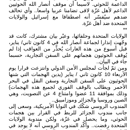
الداعمة للحوثي. لاسيما أن موقف أنصار الله الحوثيين
الداعم لأهل غزّة لاقى تضامنا عربيا واسعا.. وأي تحالف
ضدهم سيُفسّر أنه اصطفافا مع إسرائيل والولايات
المتحدة ضد أهل غزّة.
**
الولايات المتحدة وحلفائها، وعبْر بيان مشترك، كانت قد
وجّهت إنذارا لجماعة أنصار الله في 4 كانون ثاني/ يناير،
قبل أسبوع من هذه الغارات يُحذِّر من العواقب إذا لم
يُوقف الحوثيون هجماتهم على السفن التجارية، حسبما
جاء في البيان..
ومن ثمّ لجأت لمجلس الأمن الدولي وانتزعت قرارا يوم
الأربعاء 10 كانون ثاني / يناير (يدين الهجمات التي شنها
الحوثيون على السفن التجارية وسفن النقل في البحر
الأحمر ويطالب بالوقف الفوري لجميع هذه الهجمات)
وذلك بموافقة 11 عضوا وامتناع 4 عن التصويت، وهي
الصين وروسيا والجزائر وموزامبيق..
المندوب الروسي شكّك في النوايا الأمريكية، وسعى إلى
جانب مندوب الجزائر للربط في القرار بين هجمات
الحوثي، وما يحصل في غزّة، ولكن مندوبة الولايات
المتحدة رفضت.. وأكّد المندوب الروسي أنه لا يوجد في