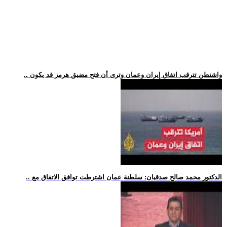
.. واشنطن تترقب اتفاق إيران وعمان وترى أن فتح مضيق هرمز قد يكون
.. الدكتور محمد صالح صدقيان: سلطنة عمان اشترطت توافق الاتفاق مع