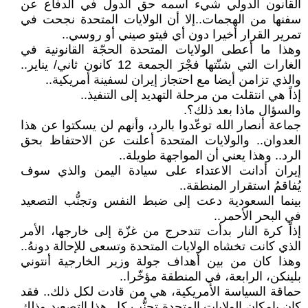
القانون الدولي شيء اسمه حق الدول في الدفاع عن
سفنها من الهجمات..إلا أن الولايات المتحدة نجحت في
تمرير القرار أخيرا دون أي فيتو صيني أو روسي..
وهذا ما أعطى الولايات المتحدة الحجّة القانونية في
الغارات التي شنّتها فجْرَ الجمعة 12 كانون ثاني/ يناير..
والذي تزامن أيضا مع احتجاز إيران لسفينة أمريكية..
إذاً هي انتقلت من مرحلة التهديد إلى التنفيذ..
والسؤال ماذا بعد ذلك؟.
جماعة أنصار الله توعّدوا بالرد، وأنهم لن يسكتوا عن هذا
العدوان.. والولايات المتحدة أعلنت عن الاحتفاظ بحق
الرد.. وهذا يعني أن المواجهة طويلة..
إيران أدانت الاعتداء على سيادة اليمن والذي سوف
يُفاقمُ استقرار المنطقة..
بينما السعودية دعت إلى ضبط النفس وتجنُّب التصعيد
في البحر الأحمر..
إذاً كرة النار بدأت تتدحرج من غزّة إلى خارجها، الأمر
الذي كانت تخشاه الولايات المتحدة وتسعى للإحالة دونهُ..
وهذا كان من بين أهداف جولة وزير الخارجية أنتوني
بلينكن، الرابعة، في المنطقة مؤخّرا..
حماقة السياسة الأمريكية، هي من قادت لكل ذلك.. فقد
كان بإمكان الولايات المتحدة تجنُّب كل هذا التصعيد وذلك