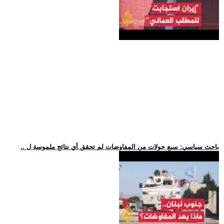
.. باحث سياسي: سبع جولات من المفاوضات لم تحقق أي نتائج ملموسة ل