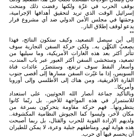
بوقف الحرب في غزّة ولكنها رفضت ذلك ومنحت
إسرائيل الوقت الذي تريد لتحقيق أهدافها الإجرامية،
وحمَتها في مجلس الأمن الدولي ضد أي مشروع قرار
يدعو لوقف إطلاق النار..
**
إلى أين سيصل التصعيد، وكيف ستكون النتائج، فهذا
يصعبُ التكهُّن به.. ولكن حركة السفن التجارية سوف
تتأثر أكثر بعد هذه الغارات الأمريكية، وما سيليها من
تصعيد، وستخشى السفن أكثر العبور عبر باب المندب،
وأسعار النفط سوف ترتفع، وستتضرّر عائدات قناة
السويس، إذا ما غيّرت السفن مسارها إلى أقصى جنوب
القارة الأفريقية، ومن هناك إلى الأطلسي وإلى أوروبا
وأمريكا..
وبالتأكيد جماعة أنصار الله الحوثيين، على استعداد
للاستمرار في هذه المواجهة للأخير.. بل ربّما كانوا
ينتظرونها.. فهم حركة مقاومة يتحركون بسرعة من
مكان لآخر، وليسوا كما الجيوش النظامية المكشوفة..
ولديهم الإرادة القوية للحرب والقتال، بل ربما أصبحت
هذه هواية لهم. ومناطقهم جبلية وعرة، لا يمكن للطيران
أن يحسم فيها أي حرب.