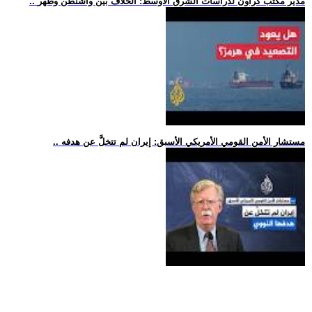
.. مدير مكتب كراون لدراسات الشرق الأوسط: الخلاف بين واشنطن وطهر
.. مستشار الأمن القومي الأمريكي الأسبق: إيران لم تتخلَّ عن هدفه