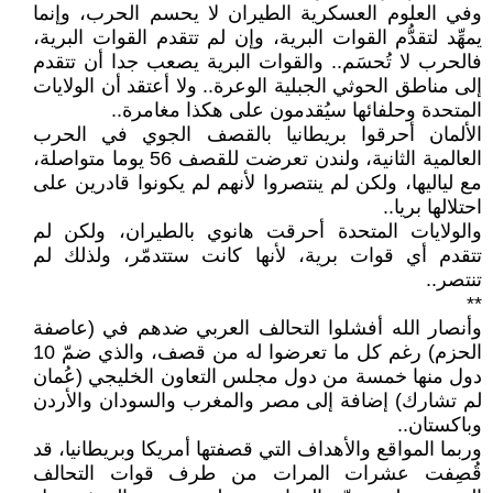
وفي العلوم العسكرية الطيران لا يحسم الحرب، وإنما
يمهِّد لتقدُّم القوات البرية، وإن لم تتقدم القوات البرية،
فالحرب لا تُحسَم.. والقوات البرية يصعب جدا أن تتقدم
إلى مناطق الحوثي الجبلية الوعرة.. ولا أعتقد أن الولايات
المتحدة وحلفائها سيُقدمون على هكذا مغامرة..
الألمان أحرقوا بريطانيا بالقصف الجوي في الحرب
العالمية الثانية، ولندن تعرضت للقصف 56 يوما متواصلة،
مع لياليها، ولكن لم ينتصروا لأنهم لم يكونوا قادرين على
احتلالها بريا..
والولايات المتحدة أحرقت هانوي بالطيران، ولكن لم
تتقدم أي قوات برية، لأنها كانت ستتدمّر، ولذلك لم
تنتصر..
**
وأنصار الله أفشلوا التحالف العربي ضدهم في (عاصفة
الحزم) رغم كل ما تعرضوا له من قصف، والذي ضمّ 10
دول منها خمسة من دول مجلس التعاون الخليجي (عُمان
لم تشارك) إضافة إلى مصر والمغرب والسودان والأردن
وباكستان..
وربما المواقع والأهداف التي قصفتها أمريكا وبريطانيا، قد
قُصِفت عشرات المرات من طرف قوات التحالف