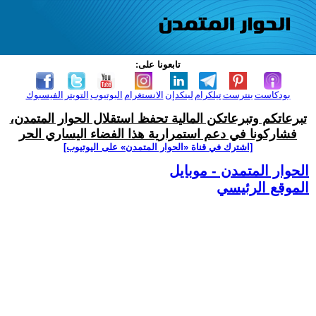
تابعونا على:
بودكاست
بنترست
تيلكرام
لينكدإن
الانستغرام
اليوتيوب
التويتر
الفيسبوك
تبرعاتكم وتبرعاتكن المالية تحفظ استقلال الحوار المتمدن،
فشاركونا في دعم استمرارية هذا الفضاء اليساري الحر
[اشترك في قناة ‫«الحوار المتمدن» على اليوتيوب]
الحوار المتمدن - موبايل
الموقع الرئيسي