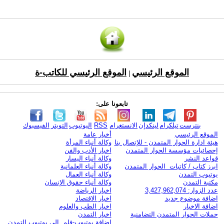
الموقع الرئيسي
الموقع الرئيسي للكاتب-ة
|
تابعونا على:
بنترست
تيلكرام
لينكدإن
الانستغرام
RSS
اليوتيوب
التويتر
الفيسبوك
الموقع الرئيسي
أخبار عامة
هيئة ادارة الحوار المتمدن - للإتصال بنا
وكالة أنباء المرأة
إحصائيات مؤسسة الحوار المتمدن
اخبار الأدب والفن
قواعد النشر
وكالة أنباء اليسار
ابرز كتاب / كاتبات الحوار المتمدن
وكالة أنباء العلمانية
يوتيوب التمدن
وكالة أنباء العمال
مكتبة التمدن
وكالة أنباء حقوق الإنسان
عدد الزوار: 3,427,962,074
اخبار الرياضة
اضافة موضوع جديد
اخبار الاقتصاد
اضافة الاخبار
اخبار الطب والعلوم
حملات الحوار المتمدن التضامنية
اخبار التمدن
إضافة يوتيوب-فلم إلى يوتيوب التمدن