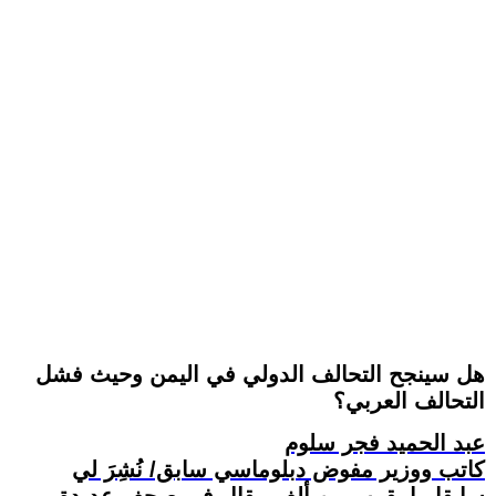
هل سينجح التحالف الدولي في اليمن وحيث فشل
التحالف العربي؟
عبد الحميد فجر سلوم
كاتب ووزير مفوض دبلوماسي سابق/ نُشِرَ لي
سابقا ما يقرب من ألف مقال في صحف عديدة