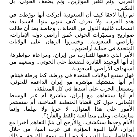
العربي، ولم تتغيّر الموازين.. ولم يضعف الحوثي، بل
العكس..
ثم رأينا لاحقا كيف أن السعودية أدركت أنها تورّطت في
هذه الحرب، ولا تعرف كيف تنتهي منها، لاسيما بعد
انسحاب غالبية الدول من التحالف، وخاصة بعد أن طالت
صواريخ ومسيّرات الحوثي عُمق أراضي دولة الإمارات،
وأراضي السعودية.. وخسروا الرهان على الولايات
المتحدة في حماية أراضيهم..
الأمر الذي دفعها للتقارب من إيران، ومراعاة خواطرها،
إذ أنها الوحيدة القادرة للضغط على الحوثي.. ومنعهم من
استهداف الأراضي السعودية..
فهل ستقع الولايات المتحدة في ورطة، كما ورطة فيتنام،
أم أنها ستشتبك مباشرة مع إيران الداعمة للحوثي،
وتشتعل الحرب على أشدها في كل المنطقة،
أم أنها ستتفاهم مع إيران، مباشرة أم عبر الوسيط
العُماني، حول كل قضايا المنطقة الساخنة، أم ستستمر
الأمور على هذا المنوال، لا حربا ولا سِلما، وإنما
مناوشات، وعلى مبدأ لعبة (القط والفأر)؟.
الأيام وحدها ستكشف.. والأرجح أن يتمّ التفاهم أخيرا مع
إيران، لأنها القوة المؤثِّرة في غرب آسيا، من خلال
تحالفاتها، بينما العرب لا دورا لهم سوى الفِرجة، ولذلك