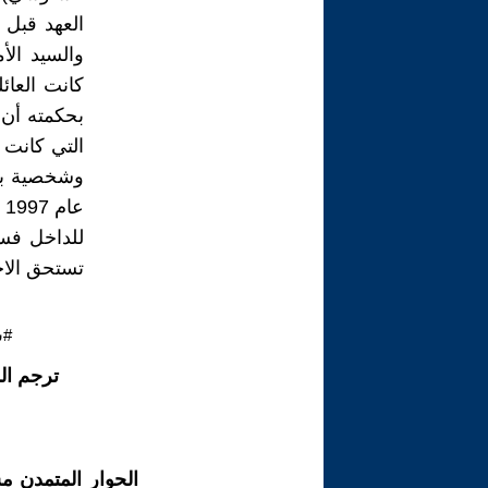
والسيد ال
كانت العائل
بحكمته أن 
التي كانت ي
وشخصية بل 
للداخل فس
تستحق الاح
#س
ترجم ال
الحوار المتمدن م