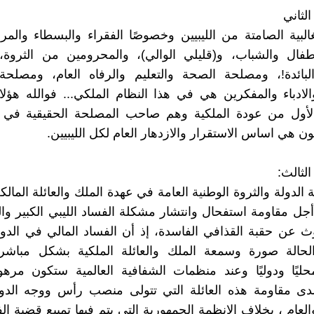
لبية الصامتة من الليبيين وخصوصًا الفقراء والبسطاء والم
طفال والشباب، و(قليلي الوالي)، والمحرومين من الثروة
لبائدة!، ومصلحة الصحة والتعليم والرفاه العام، ومصلحة 
والادباء والمفكرين هي في هذا النظام الملكي... فوالله هؤل
الأول من عودة الملكية وهم صاحب المصلحة الحقيقية في عو
ون هي اساس الاستقرار والازدهار العام لكل الليبيين.
لدولة والثروة الوطنية العامة في عهدة الملك والعائلة المالك
جل مقاومة استفحال وانتشار مشكلة الفساد الليبي الكبير و
روث عن حقبة القذافي الفاسدة، إذ أن الفساد المالي في ال
حالة صورة وسمعة الملك والعائلة الملكية بشكل مباشر
حليًا ودوليًا وعند منظمات الشفافية العالمية ستكون مره
ى مقاومة هذه العائلة التي تتولى منصب رأس ووجه الدول
عام ، بخلاف الانظمة الجمهورية التي يتم فيها تمييع قضية الف