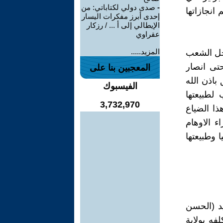
-
صدى دولي لكتاباتي: من
أهم انجازاتها
إحدى أبرز مفكرات اليسار
الإيطالي إلى أ ... / رزكار
عقراوي
المزيد.....
أجل الشعب
حتى انصار
المعجبين بنا على
باذن الله
الفيسبوك
لطبيعتها
3,732,970
هذا الضياع
ء الاوهام
 وطبيعتها
يد (الحسن
فه بولاية