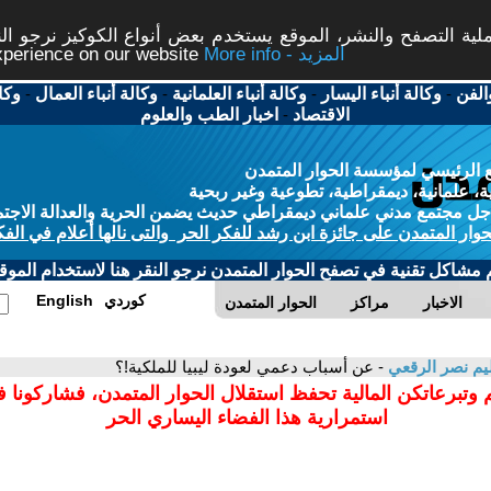
ة التصفح والنشر، الموقع يستخدم بعض أنواع الكوكيز نرجو النق
More info - المزيد
experience on our website
الفن
-
وكالة أنباء اليسار
-
وكالة أنباء العلمانية
-
وكالة أنباء العمال
-
وكا
الاقتصاد
-
اخبار الطب والعلوم
 الرئيسي لمؤسسة الحوار المتمدن
، علمانية، ديمقراطية، تطوعية وغير ربحية
ل مجتمع مدني علماني ديمقراطي حديث يضمن الحرية والعدالة الاجتم
حوار المتمدن على جائزة ابن رشد للفكر الحر والتى نالها أعلام في الفك
م مشاكل تقنية في تصفح الحوار المتمدن نرجو النقر هنا لاستخدام الموقع
كوردي
English
الاخبار
مراكز
الحوار المتمدن
م نصر الرقعي
- عن أسباب دعمي لعودة ليبيا للملكية!؟
 وتبرعاتكن المالية تحفظ استقلال الحوار المتمدن، فشاركونا 
استمرارية هذا الفضاء اليساري الحر