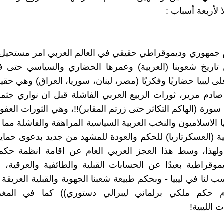
ا لأربعة أسباب :
 جمهوري وديموقراطي حقيقي في العالم العربي امر مستحيل 
تاريخ شعوبنا (العربية) وعمرها الحضاري والسياسي حتى في
ى ليبيا حضاريًا وفكريًا (مصر، لبنان، سوريا، العراق) وهي حقي
صادم مرير، ثورات الربيع العربي الفاشلة قبل ان نواري جثمان
 سورة (الهاكم التكاثر حتى زرتم المقابر)!!، وهي الثورات العفو
ا الاسلاميون والنخب العربية السياسية المراهقة والفاشلة مم
 (العسكرتاريا) للحكم والعودة للمشهد من جديد بدعوى حماية
ولهذا، وسط هذا العجز العربي العام عن اقامة انظمة حكم
موقراطية بعيدًا عن الحسابات القبلية والطائفية والعرقية،
لنا في ليبيا - وبحكم طبيعة شعبنا الجهوية والقبلية العريقة و
م حكم ملكي برلماني ليبرالي دستوري)) كما في المغ
الليبية!