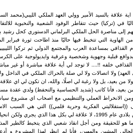
 اية علاقة بالسيد الأمير وولي العهد الملكي الليبي(محمد الس
يًا في (تركيا) حيث تتقاطر الوفود الشعبية والنخبوية للالتقا
تهم إلى مناصرة الحل الملكي البرلماني الدستوري كحل رشيد ب
ا من الهاوية التي تتخبط فيها حاليًا منذ اطاحت ثورة فبراير ا
بنظام القذافي بمساعدة العرب والمجتمع الدولي ثم تركوا الليبيي
 بدوافع قبلية وجهوية وشخصية وعرقية وايديولوجية على الكر
لقذافي خلفه !!.... لا توجد لي أية علاقة مباشرة أو غير مباش
 العهد) ولا اتصالات ولا لي صلة بالحراك الملكي في الداخل ولا
 من بعيد، بل ولا رغبة لي اصلًا، والله، ان تكون لي اي علاقة 
ن بعيد، فأنا كاتب (شديد الحساسية والتحفظ) ولدي عقدة م
ومن الانخراط العملي والتنظيمي مع اصحاب اي مشروع سي
((استقلاليتي الفكرية وحرية قلمي)) التي هي السبب ال
هجرتي من بلادي عام 1995، لا علاقة لي بكل هذا الذي يجري ولكن ا
نما هو للحقيقة ومن أجل انقاذ شعبي الذي يتخبط كالطير ال
لحالي المشين والمهين، فأنا لم انظر لهذا المشروع و أدع