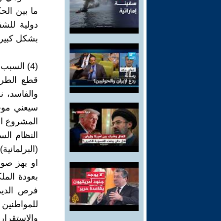
ما بين الح
دولية للشف
بشكل كبير 
(4) السبب الرابع:
قطع الطري
والفاسد، ن
سيعني موت 
المشروع ال
النظام السا
(البرلماني
او يهز صورة
بعودة الملك
فرص الديمو
للمواطنين 
والاستقرار 