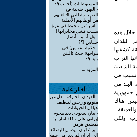
المستوطنات (أجانب)!؟
-
اليهود ضحية فخ
الصهيونية التي اقتلعتهم
من أوطانهم الأصلية!
-
اسرائيل تتخبط في غزة
بسبب فشل مخابراتها !
خلال هذه
-
هل أنا من أنصار
 البلدان
حماس!!؟؟
-
حكمة (عباس) في
قة كشفتها
مواجهة خبث (النتن
ها التراب
ياهو)!؟
ية الشعبية
المزيد.....
ا تسبب في
 البلد من
أخبار عامة
 جمهورية
-
الديدان الخارقة.. حل غير
 ليس هناك
متوقع وأرخص لتنظيف
هياكل الحيوانات ...
العميقة -
-
بيان سعودي بعد هجوم
رب ولكن
إيراني على ناقلة إماراتية
بمضيق هرمز
-
بزشكيان: إيصال البضائع
إلى إيران لم يعد أمرا سهلا