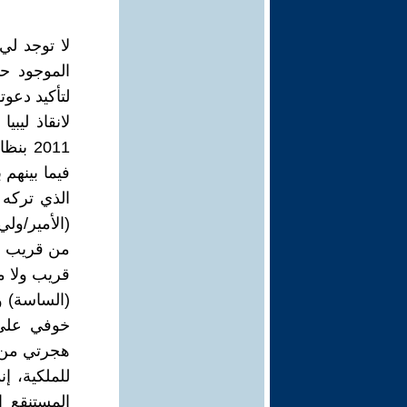
لا توجد لي
الموجود حال
لتأكيد دعو
لانقاذ ليبي
2011 
فيما بينهم
الذي تركه ا
(الأمير/ولي
من قريب ولا
قريب ولا م
(الساسة) 
خوفي على 
للملكية، إ
المستنقع ا