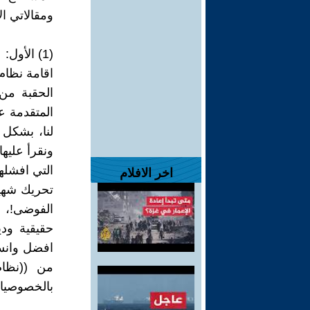
ومقالاتي ال
(1) الأول:
اقامة نظام
الحقبة من 
المتقدمة عل
لنا، بشكل 
ونقرأ عليها
التي افشله
اخر الافلام
تحريك شهية
الفوضى!، 
حقيقية ودي
افضل وانسب 
من ((نظا
بالخصوصيات 