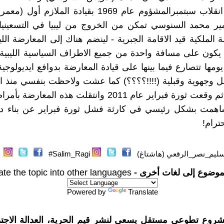
العهد قبل انقلاب سبتمبرالمشؤوم عام 1969 بقيادة الملازم
أمير محمد السنوسي تمكن من الخروج من ليبيا في التسعيني
ة الملكية قيد الاقامة الجبرية - لينضم هناك إلى المعارضة الليب
يكون على مسافة واحدة من جميع الاطراف السياسية الليبية
ومها تتصارع فيما بينها على قيادة المعارضة بدوافع ايديولوجي
وجهوية وقبلية (!!!!؟؟؟؟) كما عشت ولاحظت بنفسي منذ الت
عام 1997 ثم وقعت ثورة فبراير عام 2011 وانتقلت هذه المعار
اهمت بشكل رئيسي في كارثة فشل ثورة فبراير عن بناء دو
ترام!
ليم_نصر_الرقعي (هاشتاغ)
Salim_Ragi#
موضوع إلى لغات أخرى -
ate the topic into other languages
Powered by
Translate
شروع تطوعي مستقل يسعى لنشر قيم الحرية، العدالة الاجتم