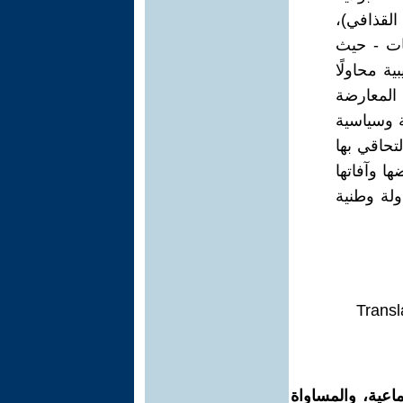
 أول (معمر القذافي)،
ات - حيث
ية محاولًا
 المعارضة
ة وسياسية
حاقي بها
ضة بأمراضها وآفاتها
لة وطنية
Transl
اعية، والمساواة