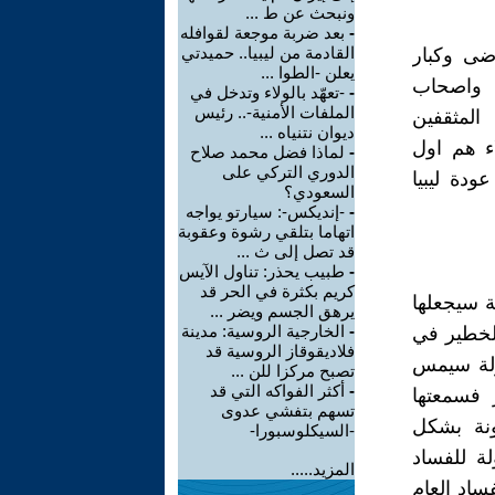
ونبحث عن ط ...
-
بعد ضربة موجعة لقوافله
القادمة من ليبيا.. حميدتي
رضى وكبار
يعلن -الطوا ...
، واصحاب
-
-تعهّد بالولاء وتدخل في
الملفات الأمنية-.. رئيس
المثقفين
ديوان نتنياه ...
اء هم اول
-
لماذا فضل محمد صلاح
الدوري التركي على
دة ليبيا
السعودي؟
-
-إنديكس-: سيارتو يواجه
اتهاما بتلقي رشوة وعقوبة
قد تصل إلى ث ...
-
طبيب يحذر: تناول الآيس
كريم بكثرة في الحر قد
ة سيجعلها
يرهق الجسم ويضر ...
-
الخارجية الروسية: مدينة
الخطير في
فلاديقوقاز الروسية قد
دولة سيمس
تصبح مركزا للن ...
-
أكثر الفواكه التي قد
 فسمعتها
تسهم بتفشي عدوى
ونة بشكل
-السيكلوسبورا-
ة للفساد
المزيد.....
ساد العام