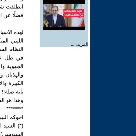
فضلًا عن ال
لهذه الاسب
الليبي الم
المزيد.....
النظام السا
في ظل عودة
الجهوية وال
والهذيان و
الكبيرة وال
بأية صلة!!
وهذا هو الط
********
اخوكم اللي
(*) السيد 
السنوسي) -