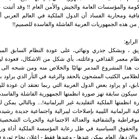
كومة والمؤسسات العامة والجيش والأمن العام !! وقد أثبتت ع
افية ومحاربة الفساد أن الدول الملكية في العالم العربي أ
من هذه الجمهوريات العربية الفاشلة والفاسدة للصميم!!
ق ، وبشكل جذري ونهائي، على عودة النظام السابق المبا
ظام معمر القذافي وعائلته، بأي شكل من الاشكال، فعودة ليبي
هذا المشروع المدمر نهائيًا والخلاص منه ومن شبحه الى ال
ظلامي الكئيب المشحون بالحقد والرغبة في الثأر الذي يراود 
بق، او يراود بعض الدول العربية التي ربما تعتقد ان عودة لليب
ة) سيكون سابقة تهز صورة انظمتها الجمهورية الفاشلة والفاسدة
 انظمتها الملكية التقليدية غير البرلمانية!... وبالتالي يمكن له
ية البرلمانية الليبية بإصلاحات ليبرالية واجتماعية جديدة رشي
قراطية والشفافية والعدالة الاجتماعية والحريات الشخصية
والحقوق السياسية في ظل رعاية المؤسسة الملكية أداة ورم
والازدهار العام يمكن عندها - وعندها فقط - اعلان نجاح ثورة ف