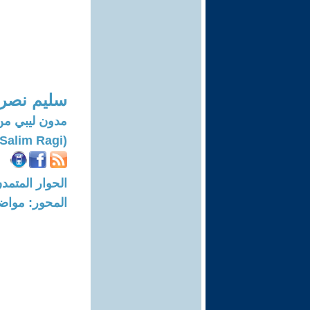
سليم نصر 
مدون ليبي من
(Salim Ragi)
الحوار المتمدن-العدد: 7863 - 24
المحور: مواض