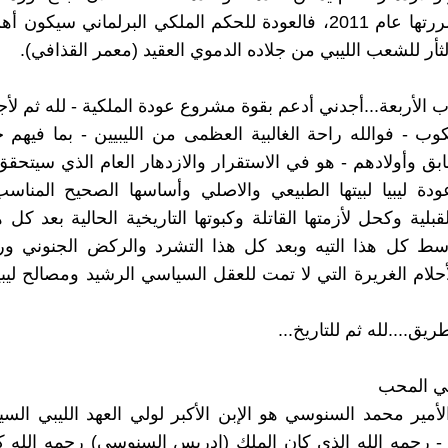
انطلقت شررتها عام 2011، فالعودة للحكم الملكي البرلماني سيكون 
ثأر للشعب الليبي من جلاده الدموي العقيد (معمر القذافي).
اب الأربعة...أجدني أدعم بقوة مشروع عودة الملكية - لله ثم ل
نكوب - فوالله راحة الغالبية العظمى من الليبيين - بما فيهم 
بق وأولادهم - هو في الاستقرار والازدهار العام الذي سيتحقق 
 ليبيا لبيتها الطبيعي والاصلي وأساسها الصحيح المناسب 
قبلية وكحل لأزمتها القاتلة وكبوتها التاريخية الحالية بعد كل 
سط كل هذا التيه وبعد كل هذا التشرد والركض الجنوني ورا
أحلام الغريرة التي لا تمت للعقل السياسي الرشيد ومصالح ليبيا
ريق....لله ثم للتاريخ...
بي المحب
الأمير محمد السنوسي هو الإبن الأكبر لولي العهد الليبي الس
 رحمه الله الذي كان الملك (ادريس السنوسي) رحمه الله كل