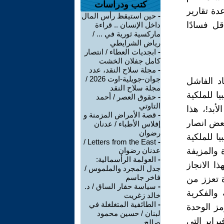
كتب ودراسات
دة تقارير
-
حين استيقظ رأس المال
قل فسادًا
داخل الإنسان .. قراءة
ماركسية ثورية في ... /
رياض الشرايطي
-
ابجديات العطاء / انتصار
كامل جفلان الخشت
-
مجلة سلاح النقد، عدد
جوان-جويلية-اوت 2026 /
د الفاشل
مجلة سلاح النقد
ا للملكية
-
حقوق العصر / أحمد
التاوتي
أبد!، هذا
-
قصة الأمراض المزمنة و
بعض انصار
إفلاس الأطباء / عدنان
رضوان
يا للملكية
Letters from the East /
-
 والمزيفة
عدنان رضوان
-
العولمة الرأسمالية:
ذا الانجاز
جدل المجرد والملموس /
فاخر جاسم
دة تعزز من
-
سياسة حفار الساق / د.
 والفكرية
خالد زغريت
-
الطائفية المتغلغلة في
ز الوحدة
لبنان / حسين محمود
براير التي
صالح