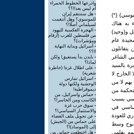
واذرعها الخطوط الحمراء
أم ليس بعد!!؟؟
-
هل ستنتقم إيران
نوسي) (*)
للموسوي؟ وهل أنتقمت
ء به هناك
لسيلماني أصلًا!؟
-
الهجرة العكسية لليهود
ل و(وحيد)
من فلسطين للغرب (أرقام
لمجيدة عام
ومؤشرات)؟
-
أسرائيل وبداية النهاية
ن يتقاتلون
!!؟؟
سي الشاغر
-
بايدن بدأ يستفيق! ولكن
لماذا؟
رة بالسيد
-
على اطلال غزة! (خاطرة
شعرية)
 الخارج لا
-
اسرائيل تمارس
بهم لا من
الوحشية ولكنها دولة
ديموقراطية!
ستحكمة من
-
حماس واسرائيل، من
اسي بسبب
الكاسب ومن الخاسر!؟
-
سوق حرب غزة
اساسي في
والاستثمار السياسي!؟
نحيازي للعودة
-
عن تحويل ملف القضاء
على حماس من (الجيش)
مذبوح وسط
إلى (الموساد)!؟
مه بقلمي
-
هل اختطفت حماس من