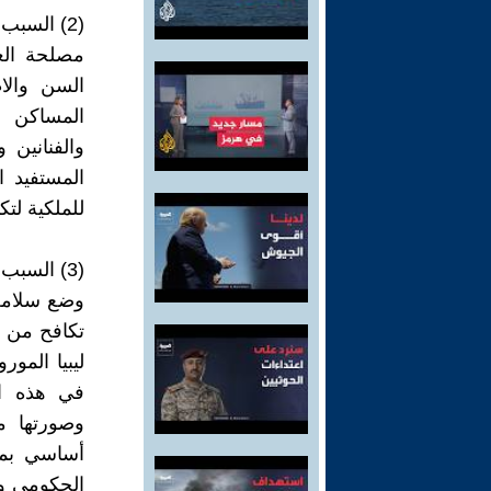
(2) السبب الثاني
مصلحة الغا
السن والا
المساكن ا
والفنانين 
المستفيد 
للملكية لتك
(3) السبب الثالث:
وضع سلامة ا
تكافح من أ
ليبيا المو
في هذه ال
وصورتها م
أساسي بمد
الحكومي وال