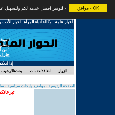
موافق - OK
لتوفير افضل خدمة لكم ولتسهيل عملي
أخبار عامة
-
وكالة أنباء المرأة
-
اخبار الأدب و
الموقع
يسارية
"من أج
حاز ال
إذا لديك
الزوار
اضافة/خدمات
بحث/الارشيف
الصفحة الرئيسية
-
مواضيع وابحاث سياسية
-
سلي
تبرعاتكم