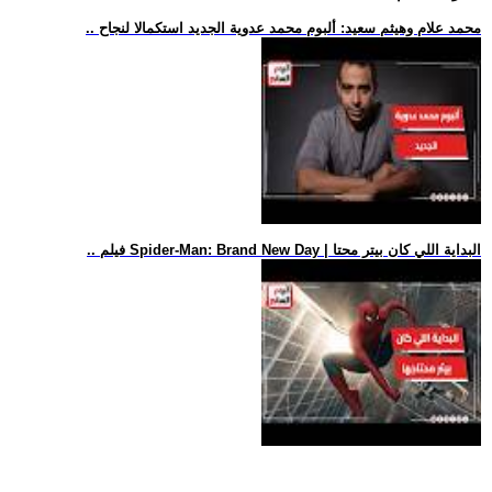
.. محمد علام وهيثم سعيد: ألبوم محمد عدوية الجديد استكمالا لنجاح
.. فيلم Spider-Man: Brand New Day | البداية اللي كان بيتر محتا