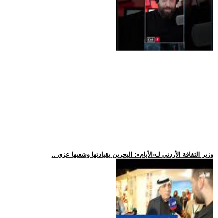
.. وزير الثقافة الأردني لـ«الأيام»: البحرين بقيادتها وشعبها عزي