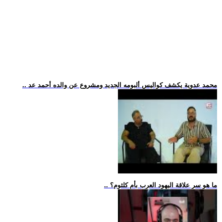
.. محمد عدوية يكشف كواليس ألبومه الجديد ومشروع عن والده أحمد عد
.. ما هو سر علاقة اليهود العرب بأم كلثوم؟