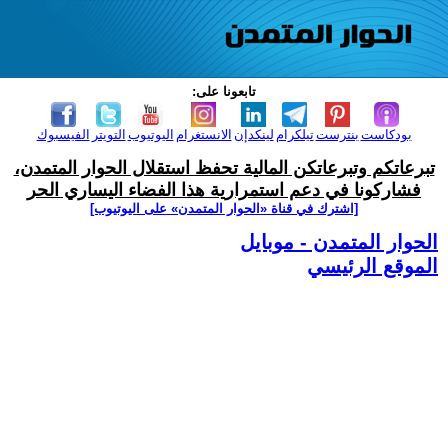
تابعونا على:
بودكاست
بنترست
تيلكرام
لينكدإن
الانستغرام
اليوتيوب
التويتر
الفيسبوك
تبرعاتكم وتبرعاتكن المالية تحفظ استقلال الحوار المتمدن،
فشاركونا في دعم استمرارية هذا الفضاء اليساري الحر
[اشترك في قناة ‫«الحوار المتمدن» على اليوتيوب]
الحوار المتمدن - موبايل
الموقع الرئيسي